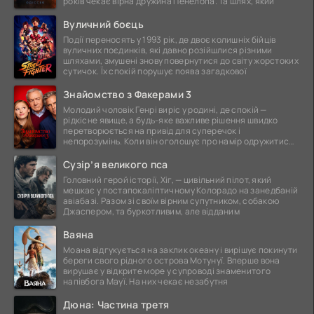
років чекає вірна дружина Пенелопа. Та шлях, який
Вуличний боєць
Події переносять у 1993 рік, де двоє колишніх бійців
вуличних поєдинків, які давно розійшлися різними
шляхами, змушені знову повернутися до світу жорстоких
сутичок. Їх спокій порушує поява загадкової
Знайомство з Факерами 3
Молодий чоловік Генрі виріс у родині, де спокій —
рідкісне явище, а будь-яке важливе рішення швидко
перетворюється на привід для суперечок і
непорозумінь. Коли він оголошує про намір одружитися,
це
Сузір’я великого пса
Головний герой історії, Хіг, — цивільний пілот, який
мешкає у постапокаліптичному Колорадо на занедбаній
авіабазі. Разом зі своїм вірним супутником, собакою
Джаспером, та буркотливим, але відданим
Ваяна
Моана відгукується на заклик океану і вирішує покинути
береги свого рідного острова Мотунуї. Вперше вона
вирушає у відкрите море у супроводі знаменитого
напівбога Мауї. На них чекає незабутня
Дюна: Частина третя