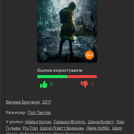
16+
Оцінка користувачів
0
0
Велика Британія
,
2017
Режисер:
Пол Тантер
У ролях:
Майкл Копон
,
Саймон Філліпс
,
Шина Колетт
,
Лео
Гудман
,
Річ Пол
,
Шале Лізетт Бреннан
,
Дейв Хоббс
,
Шері