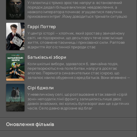
У галактиці стрімко зростає напруга: встановлений
порядок дедалі більше викликає невдоволення, а
навколо імператора починає згущуватися павутина
прихованих інтриг. Йому доводиться тримати ситуацію
Гаррі Поттер
У центрі історії — хлопчик, який зростав у звичайному
світі, не підозрюючи, що десь поруч тече зовсім інше
життя, сповнене таємниць і прихованої сили. Раптове
відкриття його істинної природи стає
Батьківські збори
Коли шкільні вибори, здавалося б, звичайна подія,
перетворюються на поле битви, напруга досягає
апогею. Перемога сина вчительки стає іскрою, що
запалює хвилю обурення серед батьків. Вони впевнені —
Сірі бджоли
У невеличкому селі, що розташоване в так званій «сірій
зоні» неподалік лінії фронту, залишились лише двоє
давніх знайомих, які колись були ворогами ще з дитячих
часів. Село давно відрізане від благ
Оновлення фільмів