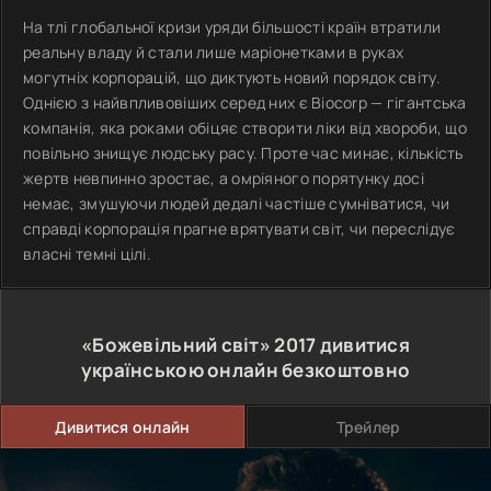
На тлі глобальної кризи уряди більшості країн втратили
реальну владу й стали лише маріонетками в руках
могутніх корпорацій, що диктують новий порядок світу.
Однією з найвпливовіших серед них є Biocorp — гігантська
компанія, яка роками обіцяє створити ліки від хвороби, що
повільно знищує людську расу. Проте час минає, кількість
жертв невпинно зростає, а омріяного порятунку досі
немає, змушуючи людей дедалі частіше сумніватися, чи
справді корпорація прагне врятувати світ, чи переслідує
власні темні цілі.
«Божевільний світ»
2017
дивитися
українською онлайн безкоштовно
Дивитися онлайн
Трейлер