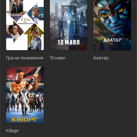
Гра на пониження
12 мавп
Аватар
Кіборг