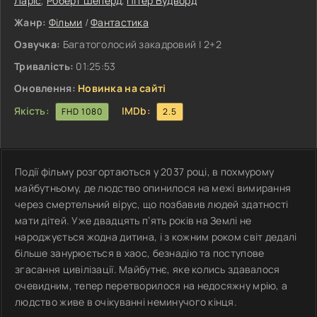
Ларіс
,
Роберт Шеперд
,
Пітер Вудворд
Жанр:
Фільми
/
Фантастика
Озвучка:
Багатоголосий закадровий | 2+2
Тривалість:
01:25:53
Оновлення:
Новинка на сайті
Якість:
IMDb:
FHD 1080
2.5
Події фільму розгортаються у 2037 році, в похмурому
майбутньому, де людство опинилося на межі вимирання
через смертельний вірус, що позбавив людей здатності
мати дітей. Уже двадцять п’ять років на Землі не
народжується жодна дитина, і з кожним роком світ дедалі
більше занурюється в хаос, безнадію та поступове
згасання цивілізації. Майбутнє, яке колись здавалося
очевидним, тепер перетворилося на недосяжну мрію, а
людство живе в очікуванні неминучого кінця.