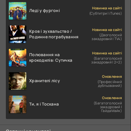
Новинка на сайті
Леді у фургоні
(Субтитри | iTunes)
Новинка на сайті
Кров і зухвальство /
(Двоголосий
Родинне пограбування
закадровий | TV4)
Новинка на сайті
Полювання на
(Багатоголосий
крокодилів: Сутичка
закадровий | 2+2)
Оновлення
Хранителі лісу
(Професійний
дубльований)
Оновлення
(Багатоголосий
Ти, я і Тоскана
закадровий |
ГайдаМайк)