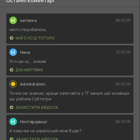
Останні коментарі
Н
наталка
28.07.26
мені сподобалось
МІЙ СУСІД ТОТОРО
Н
Нана
27.07.26
Хто цю ху....знімає
ДІМ МЕРТВИХ
AdminAdmin
06.07.26
Точно не знаємо, краще запитайте у ТГ каналі цієї команди
що робила Субтитри
ЗАХИСТИТИ АЙДОЛА
Н
Ностардамус
06.07.26
А озвучка на українській мові буде?
ЗАХИСТИТИ АЙДОЛА