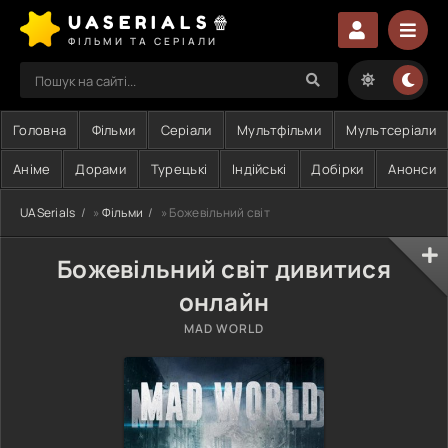
UASERIALS🍿
ФІЛЬМИ ТА СЕРІАЛИ
Головна
Фільми
Серіали
Мультфільми
Мультсеріали
Аніме
Дорами
Турецькі
Індійські
Добірки
Анонси
UASerials
»
Фільми
» Божевільний світ
Божевільний світ дивитися
онлайн
MAD WORLD