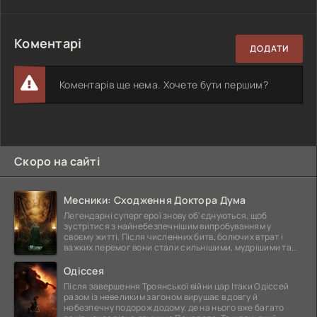
Коментарі
ДОДАТИ
Коментарів ще нема. Хочете бути першим?
Скоро на сайті
Месники: Сходження Доктора Дума
Легендарні супергерої знову об'єднуються, щоб
зустрітися з найнебезпечнішим випробуванням у
своєму житті. Після численних битв, болючих втрат і
важких перемог вони стали сильнішими, мудрішими та
ще
Одіссея
Після завершення Троянської війни цар Ітаки Одіссей
разом із невеликим загоном вирушає в довгу й
небезпечну подорож додому, де на нього вже багато