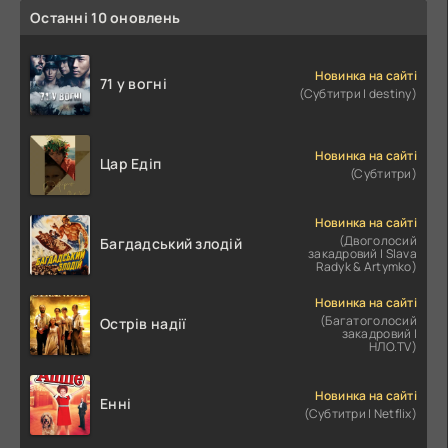
Останні 10 оновлень
Новинка на сайті
71 у вогні
(Субтитри | destiny)
Новинка на сайті
Цар Едіп
(Субтитри)
Новинка на сайті
(Двоголосий
Багдадський злодій
закадровий | Slava
Radyk & Artymko)
Новинка на сайті
(Багатоголосий
Острів надії
закадровий |
НЛО.TV)
Новинка на сайті
Енні
(Субтитри | Netflix)