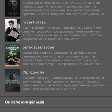
У галактиці стрімко зростає напруга: встановлений
порядок дедалі більше викликає невдоволення, а
навколо імператора починає згущуватися павутина
прихованих інтриг. Йому доводиться тримати ситуацію
Гаррі Поттер
У центрі історії — хлопчик, який зростав у звичайному
світі, не підозрюючи, що десь поруч тече зовсім інше
життя, сповнене таємниць і прихованої сили. Раптове
відкриття його істинної природи стає
Батьківські збори
Коли шкільні вибори, здавалося б, звичайна подія,
перетворюються на поле битви, напруга досягає
апогею. Перемога сина вчительки стає іскрою, що
запалює хвилю обурення серед батьків. Вони впевнені —
Сірі бджоли
У невеличкому селі, що розташоване в так званій «сірій
зоні» неподалік лінії фронту, залишились лише двоє
давніх знайомих, які колись були ворогами ще з дитячих
часів. Село давно відрізане від благ
Оновлення фільмів