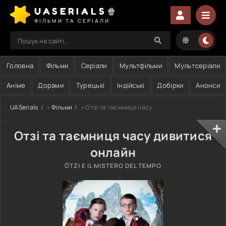
UASERIALS🍿
ФІЛЬМИ ТА СЕРІАЛИ
Головна
Фільми
Серіали
Мультфільми
Мультсеріали
Аніме
Дорами
Турецькі
Індійські
Добірки
Анонси
UASerials
»
Фільми
» Отзі та таємниця часу
Отзі та таємниця часу дивитися
онлайн
ÖTZI E IL MISTERO DEL TEMPO