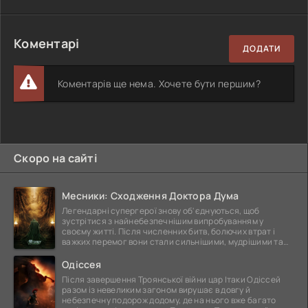
Коментарі
ДОДАТИ
Коментарів ще нема. Хочете бути першим?
Скоро на сайті
Месники: Сходження Доктора Дума
Легендарні супергерої знову об'єднуються, щоб
зустрітися з найнебезпечнішим випробуванням у
своєму житті. Після численних битв, болючих втрат і
важких перемог вони стали сильнішими, мудрішими та
ще
Одіссея
Після завершення Троянської війни цар Ітаки Одіссей
разом із невеликим загоном вирушає в довгу й
небезпечну подорож додому, де на нього вже багато