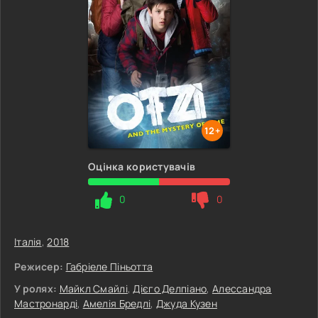
12+
Оцінка користувачів
0
0
Італія
,
2018
Режисер:
Габріеле Піньотта
У ролях:
Майкл Смайлі
,
Дієго Делпіано
,
Алессандра
Мастронарді
,
Амелія Бредлі
,
Джуда Кузен