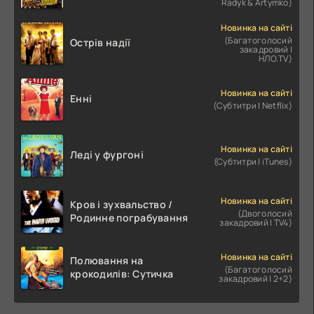
Radyk & Artymko)
Новинка на сайті
(Багатоголосий
Острів надії
закадровий |
НЛО.TV)
Новинка на сайті
Енні
(Субтитри | Netflix)
Новинка на сайті
Леді у фургоні
(Субтитри | iTunes)
Новинка на сайті
Кров і зухвальство /
(Двоголосий
Родинне пограбування
закадровий | TV4)
Новинка на сайті
Полювання на
(Багатоголосий
крокодилів: Сутичка
закадровий | 2+2)