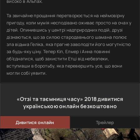
високо в Альпах.
Та звичайне прощання перетворюється на неймовірну
пригоду, коли мумія несподівано оживає просто на очах у
дітей. Опинившись у центрі надприродних подій, друзі
дізнаються, що за силою стародавнього шамана полює
зла відьма Геліка, яка прагне заволодіти його могутністю
за будь-яку ціну. Тепер Кіп, Елмер і Анна повинні
об’єднатися, щоб захистити Етці від небезпеки,
вступивши в боротьбу, яка перевершить усе, що вони
могли собі уявити.
«Отзі та таємниця часу»
2018
дивитися
українською онлайн безкоштовно
Дивитися онлайн
Трейлер