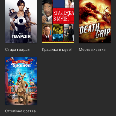
Стара гвардія
Крадіжка в музеї
Мертва хватка
Стрибуча братва