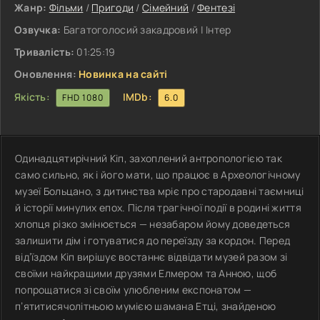
Жанр:
Фільми
/
Пригоди
/
Сімейний
/
Фентезі
Озвучка:
Багатоголосий закадровий | Інтер
Тривалість:
01:25:19
Оновлення:
Новинка на сайті
Якість:
IMDb:
FHD 1080
6.0
Одинадцятирічний Кіп, захоплений антропологією так
само сильно, як і його мати, що працює в Археологічному
музеї Больцано, з дитинства мріє про стародавні таємниці
й історії минулих епох. Після трагічної події в родині життя
хлопця різко змінюється — незабаром йому доведеться
залишити дім і готуватися до переїзду за кордон. Перед
від’їздом Кіп вирішує востаннє відвідати музей разом зі
своїми найкращими друзями Елмером та Анною, щоб
попрощатися зі своїм улюбленим експонатом —
п’ятитисячолітньою мумією шамана Етці, знайденою