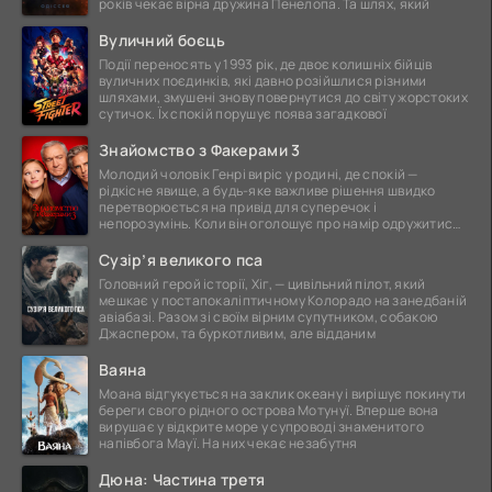
років чекає вірна дружина Пенелопа. Та шлях, який
Вуличний боєць
Події переносять у 1993 рік, де двоє колишніх бійців
вуличних поєдинків, які давно розійшлися різними
шляхами, змушені знову повернутися до світу жорстоких
сутичок. Їх спокій порушує поява загадкової
Знайомство з Факерами 3
Молодий чоловік Генрі виріс у родині, де спокій —
рідкісне явище, а будь-яке важливе рішення швидко
перетворюється на привід для суперечок і
непорозумінь. Коли він оголошує про намір одружитися,
це
Сузір’я великого пса
Головний герой історії, Хіг, — цивільний пілот, який
мешкає у постапокаліптичному Колорадо на занедбаній
авіабазі. Разом зі своїм вірним супутником, собакою
Джаспером, та буркотливим, але відданим
Ваяна
Моана відгукується на заклик океану і вирішує покинути
береги свого рідного острова Мотунуї. Вперше вона
вирушає у відкрите море у супроводі знаменитого
напівбога Мауї. На них чекає незабутня
Дюна: Частина третя