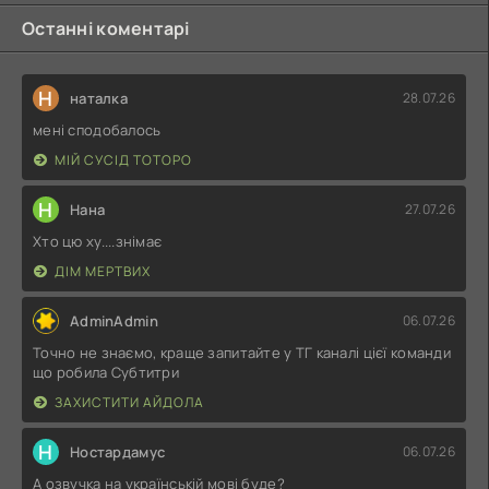
Останні коментарі
Н
наталка
28.07.26
мені сподобалось
МІЙ СУСІД ТОТОРО
Н
Нана
27.07.26
Хто цю ху....знімає
ДІМ МЕРТВИХ
AdminAdmin
06.07.26
Точно не знаємо, краще запитайте у ТГ каналі цієї команди
що робила Субтитри
ЗАХИСТИТИ АЙДОЛА
Н
Ностардамус
06.07.26
А озвучка на українській мові буде?