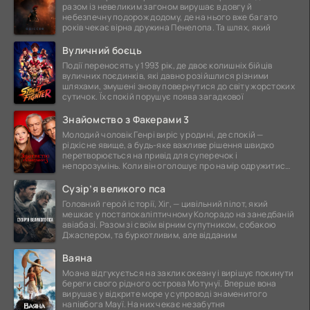
разом із невеликим загоном вирушає в довгу й
небезпечну подорож додому, де на нього вже багато
років чекає вірна дружина Пенелопа. Та шлях, який
Вуличний боєць
Події переносять у 1993 рік, де двоє колишніх бійців
вуличних поєдинків, які давно розійшлися різними
шляхами, змушені знову повернутися до світу жорстоких
сутичок. Їх спокій порушує поява загадкової
Знайомство з Факерами 3
Молодий чоловік Генрі виріс у родині, де спокій —
рідкісне явище, а будь-яке важливе рішення швидко
перетворюється на привід для суперечок і
непорозумінь. Коли він оголошує про намір одружитися,
це
Сузір’я великого пса
Головний герой історії, Хіг, — цивільний пілот, який
мешкає у постапокаліптичному Колорадо на занедбаній
авіабазі. Разом зі своїм вірним супутником, собакою
Джаспером, та буркотливим, але відданим
Ваяна
Моана відгукується на заклик океану і вирішує покинути
береги свого рідного острова Мотунуї. Вперше вона
вирушає у відкрите море у супроводі знаменитого
напівбога Мауї. На них чекає незабутня