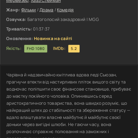
Мерівезер
,
Хааз Слейман
Жанр:
Фільми
/
Драма
/
Комедія
Озвучка:
Багатоголосий закадровий | MGG
Тривалість:
01:37:37
Оновлення:
Новинка на сайті
Якість:
IMDb:
FHD 1080
5.2
Чарівна й надзвичайно кмітлива вдова леді Сьюзан,
прагнучи втекти від настирливих пліток вищого світу та
водночас поліпшити своє фінансове становище, прибуває
до маєтку покійного чоловіка. Опинившись серед
аристократичного товариства, вона швидко розуміє, що
найкращий шлях до стабільності та збереження статусу —
вдало влаштувати власне майбутнє й майбутнє своєї
доньки через вигідні шлюби. Не гаючи часу, вона
розпочинає справжнє полювання на заможних і