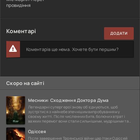
провидіння
Коментарі
ДОДАТИ
Коментарів ще нема. Хочете бути першим?
Скоро на сайті
Месники: Сходження Доктора Дума
Легендарні супергерої знову об'єднуються, щоб
зустрітися з найнебезпечнішим випробуванням у
своєму житті. Після численних битв, болючих втрат і
важких перемог вони стали сильнішими, мудрішими та
ще
Одіссея
Після завершення Троянської війни цар Ітаки Одіссей