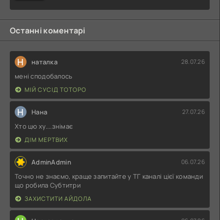
Останні коментарі
Н
наталка
28.07.26
мені сподобалось
МІЙ СУСІД ТОТОРО
Н
Нана
27.07.26
Хто цю ху....знімає
ДІМ МЕРТВИХ
AdminAdmin
06.07.26
Точно не знаємо, краще запитайте у ТГ каналі цієї команди
що робила Субтитри
ЗАХИСТИТИ АЙДОЛА