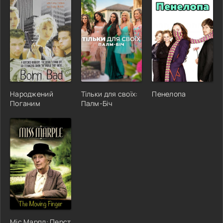
Народжений
Тільки для своїх:
Пенелопа
Поганим
Палм-Біч
Міс Марпл: Перст