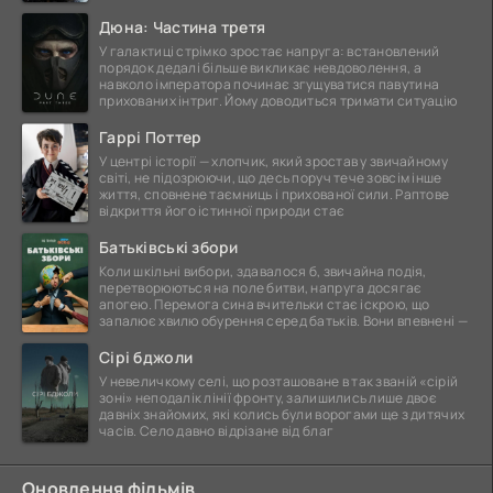
Дюна: Частина третя
У галактиці стрімко зростає напруга: встановлений
порядок дедалі більше викликає невдоволення, а
навколо імператора починає згущуватися павутина
прихованих інтриг. Йому доводиться тримати ситуацію
Гаррі Поттер
У центрі історії — хлопчик, який зростав у звичайному
світі, не підозрюючи, що десь поруч тече зовсім інше
життя, сповнене таємниць і прихованої сили. Раптове
відкриття його істинної природи стає
Батьківські збори
Коли шкільні вибори, здавалося б, звичайна подія,
перетворюються на поле битви, напруга досягає
апогею. Перемога сина вчительки стає іскрою, що
запалює хвилю обурення серед батьків. Вони впевнені —
Сірі бджоли
У невеличкому селі, що розташоване в так званій «сірій
зоні» неподалік лінії фронту, залишились лише двоє
давніх знайомих, які колись були ворогами ще з дитячих
часів. Село давно відрізане від благ
Оновлення фільмів