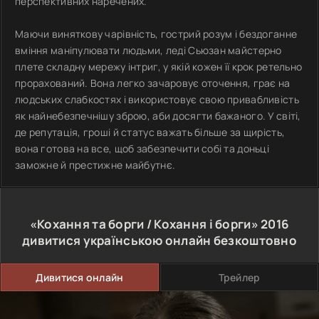
перспективних наречених.
Маючи виняткову чарівність, гострий розум і бездоганне
вміння маніпулювати людьми, леді Сьюзан майстерно
плете складну мережу інтриг, у якій кожен її крок ретельно
прорахований. Вона легко зачаровує оточення, грає на
людських слабкостях і використовує свою привабливість
як найнебезпечнішу зброю, аби досягти бажаного. У світі,
де репутація, гроші й статус важать більше за щирість,
вона готова на все, щоб забезпечити собі та доньці
заможне й престижне майбутнє.
«Кохання та борги / Кохання і борги»
2016
дивитися українською онлайн безкоштовно
Дивитися онлайн
Трейлер