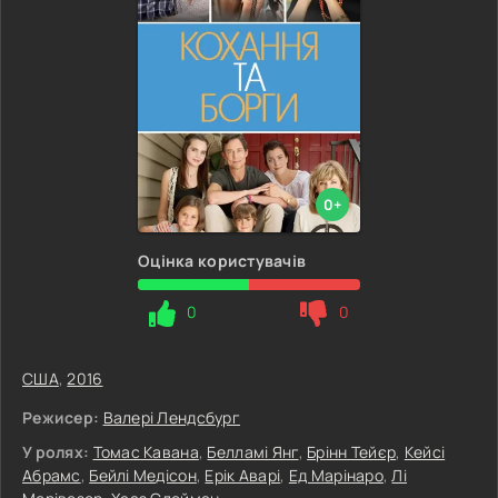
0+
Оцінка користувачів
0
0
США
,
2016
Режисер:
Валері Лендсбург
У ролях:
Томас Кавана
,
Белламі Янг
,
Брінн Тейєр
,
Кейсі
Абрамс
,
Бейлі Медісон
,
Ерік Аварі
,
Ед Марінаро
,
Лі