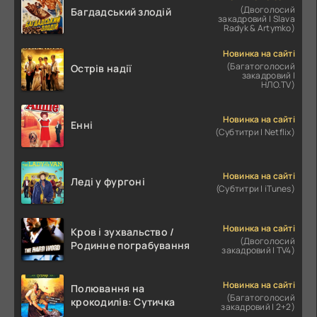
(Двоголосий
Багдадський злодій
закадровий | Slava
Radyk & Artymko)
Новинка на сайті
(Багатоголосий
Острів надії
закадровий |
НЛО.TV)
Новинка на сайті
Енні
(Субтитри | Netflix)
Новинка на сайті
Леді у фургоні
(Субтитри | iTunes)
Новинка на сайті
Кров і зухвальство /
(Двоголосий
Родинне пограбування
закадровий | TV4)
Новинка на сайті
Полювання на
(Багатоголосий
крокодилів: Сутичка
закадровий | 2+2)