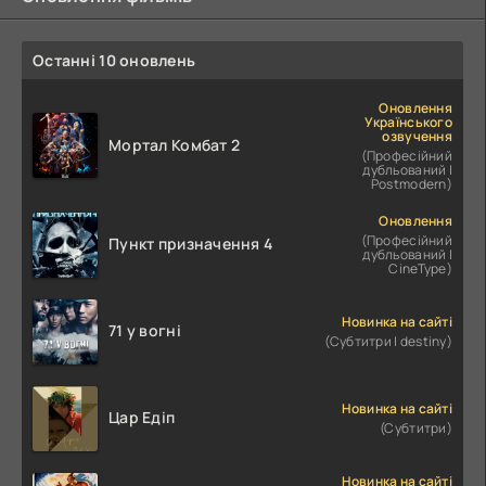
Останні 10 оновлень
Оновлення
Українського
озвучення
Мортал Комбат 2
(Професійний
дубльований |
Postmodern)
Оновлення
(Професійний
Пункт призначення 4
дубльований |
CineType)
Новинка на сайті
71 у вогні
(Субтитри | destiny)
Новинка на сайті
Цар Едіп
(Субтитри)
Новинка на сайті