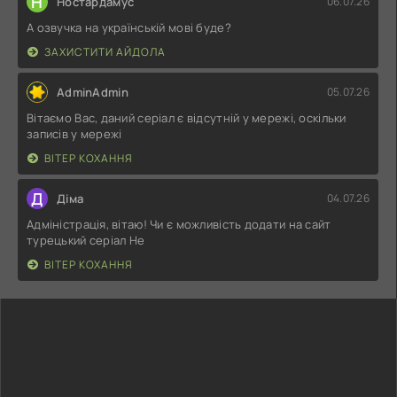
Н
Ностардамус
06.07.26
А озвучка на українській мові буде?
ЗАХИСТИТИ АЙДОЛА
AdminAdmin
05.07.26
Вітаємо Вас, даний серіал є відсутній у мережі, оскільки
записів у мережі
ВІТЕР КОХАННЯ
Д
Діма
04.07.26
Адміністрація, вітаю! Чи є можливість додати на сайт
турецький серіал Не
ВІТЕР КОХАННЯ