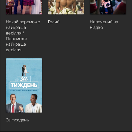
Нехай переможе
Голий
Наречений на
найкраще
Різдво
весілля /
Переможе
найкраще
весілля
За тиждень