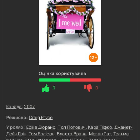
12+
Оцінка користувачів
0
0
Канада
,
2007
Режисер:
Craig Pryce
У ролях:
Еріка Дюранс
,
Пол Попович
,
Кара Піфко
,
Джанет-
Дейн Грін
,
Том Еллісон
,
Власта Врана
,
Меган Рат
,
Тельма