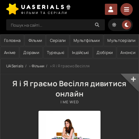
UASERIALS🍿
ФІЛЬМИ ТА СЕРІАЛИ
Головна
Фільми
Серіали
Мультфільми
Мультсеріали
Аніме
Дорами
Турецькі
Індійські
Добірки
Анонси
UASerials
»
Фільми
» Я і Я граємо Весілля
Я і Я граємо Весілля дивитися
онлайн
I ME WED