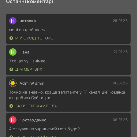
Останні коментарі
Н
наталка
28.07.26
мені сподобалось
МІЙ СУСІД ТОТОРО
Н
Нана
27.07.26
Хто цю ху....знімає
ДІМ МЕРТВИХ
AdminAdmin
06.07.26
Точно не знаємо, краще запитайте у ТГ каналі цієї команди
що робила Субтитри
ЗАХИСТИТИ АЙДОЛА
Н
Ностардамус
06.07.26
А озвучка на українській мові буде?