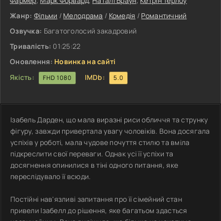
Фармер
,
Марк Форвард
,
Наталі Браун
,
Кетрін Терлоу
Жанр:
Фільми
/
Мелодрама
/
Комедія
/
Романтичний
Озвучка:
Багатоголосий закадровий
Тривалість:
01:25:22
Оновлення:
Новинка на сайті
Якість:
IMDb:
FHD 1080
5.0
Ізабель Дарден, що мала виразні риси обличчя та струнку
фігуру, завжди привертала увагу чоловіків. Вона досягала
успіхів у роботі, мала чудове почуття стилю та вміла
підкреслити свої переваги. Однак усі її успіхи та
досягнення опинилися в тіні одного питання, яке
переслідувало її всюди.
Постійні нав'язливі запитання про її сімейний стан
привели Ізабелл до рішення, яке багатьом здасться