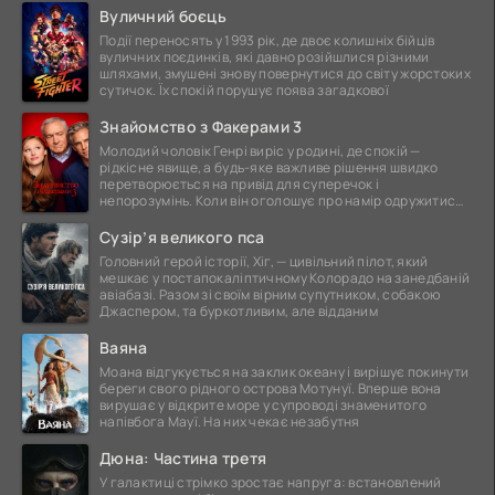
Вуличний боєць
Події переносять у 1993 рік, де двоє колишніх бійців
вуличних поєдинків, які давно розійшлися різними
шляхами, змушені знову повернутися до світу жорстоких
сутичок. Їх спокій порушує поява загадкової
Знайомство з Факерами 3
Молодий чоловік Генрі виріс у родині, де спокій —
рідкісне явище, а будь-яке важливе рішення швидко
перетворюється на привід для суперечок і
непорозумінь. Коли він оголошує про намір одружитися,
це
Сузір’я великого пса
Головний герой історії, Хіг, — цивільний пілот, який
мешкає у постапокаліптичному Колорадо на занедбаній
авіабазі. Разом зі своїм вірним супутником, собакою
Джаспером, та буркотливим, але відданим
Ваяна
Моана відгукується на заклик океану і вирішує покинути
береги свого рідного острова Мотунуї. Вперше вона
вирушає у відкрите море у супроводі знаменитого
напівбога Мауї. На них чекає незабутня
Дюна: Частина третя
У галактиці стрімко зростає напруга: встановлений