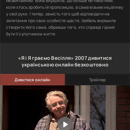
незвичайним. Вона вирішила, що більше не чекатиме,
коли хтось зробить їй пропозицію, а сама візьме ініціативу
у свої руки. І тепер, замість того щоб відповідати на
запитання про своє особисте щастя, Ізабель вирішила
створити його сама, обравши того, хто справді гідний
бути її супутником життя.
«Я і Я граємо Весілля»
2007
дивитися
українською онлайн безкоштовно
Дивитися онлайн
Трейлер