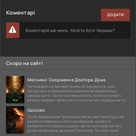
Коментарі
ДОДАТИ
Коментарів ще нема. Хочете бути першим?
Скоро на сайті
Месники: Сходження Доктора Дума
Легендарні супергерої знову об'єднуються, щоб
зустрітися з найнебезпечнішим випробуванням у
своєму житті. Після численних битв, болючих втрат і
важких перемог вони стали сильнішими, мудрішими та
ще
Одіссея
Після завершення Троянської війни цар Ітаки Одіссей
разом із невеликим загоном вирушає в довгу й
небезпечну подорож додому, де на нього вже багато
років чекає вірна дружина Пенелопа. Та шлях, який