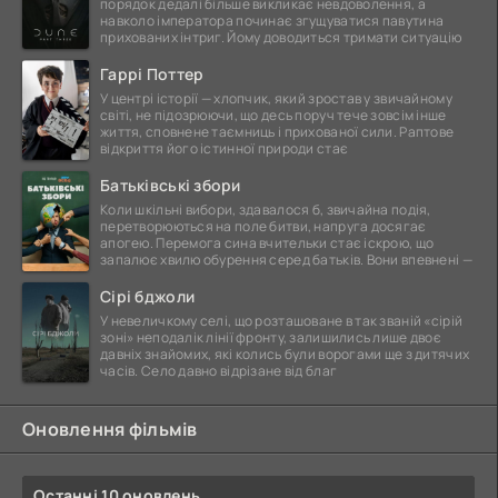
порядок дедалі більше викликає невдоволення, а
навколо імператора починає згущуватися павутина
прихованих інтриг. Йому доводиться тримати ситуацію
Гаррі Поттер
У центрі історії — хлопчик, який зростав у звичайному
світі, не підозрюючи, що десь поруч тече зовсім інше
життя, сповнене таємниць і прихованої сили. Раптове
відкриття його істинної природи стає
Батьківські збори
Коли шкільні вибори, здавалося б, звичайна подія,
перетворюються на поле битви, напруга досягає
апогею. Перемога сина вчительки стає іскрою, що
запалює хвилю обурення серед батьків. Вони впевнені —
Сірі бджоли
У невеличкому селі, що розташоване в так званій «сірій
зоні» неподалік лінії фронту, залишились лише двоє
давніх знайомих, які колись були ворогами ще з дитячих
часів. Село давно відрізане від благ
Оновлення фільмів
Останні 10 оновлень