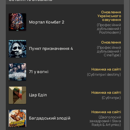
Оновлення
Українського
озвучення
Мортал Комбат 2
(Професійний
дубльований |
Postmodern)
Оновлення
(Професійний
Пункт призначення 4
дубльований |
CineType)
Новинка на сайті
71 у вогні
(Субтитри | destiny)
Новинка на сайті
Цар Едіп
(Субтитри)
Новинка на сайті
(Двоголосий
Багдадський злодій
закадровий | Slava
Radyk & Artymko)