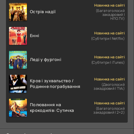
Новинка на сайті
(Багатоголосий
Острів надії
закадровий |
НЛО.TV)
Новинка на сайті
Енні
(Субтитри | Netflix)
Новинка на сайті
Леді у фургоні
(Субтитри | iTunes)
Новинка на сайті
Кров і зухвальство /
(Двоголосий
Родинне пограбування
закадровий | TV4)
Новинка на сайті
Полювання на
(Багатоголосий
крокодилів: Сутичка
закадровий | 2+2)