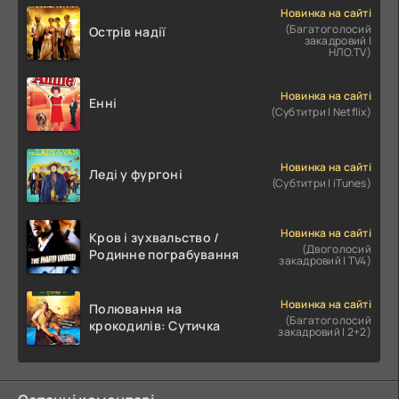
Новинка на сайті
(Багатоголосий
Острів надії
закадровий |
НЛО.TV)
Новинка на сайті
Енні
(Субтитри | Netflix)
Новинка на сайті
Леді у фургоні
(Субтитри | iTunes)
Новинка на сайті
Кров і зухвальство /
(Двоголосий
Родинне пограбування
закадровий | TV4)
Новинка на сайті
Полювання на
(Багатоголосий
крокодилів: Сутичка
закадровий | 2+2)