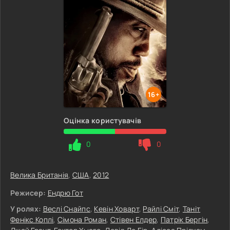
16+
Оцінка користувачів
0
0
Велика Британія
,
США
,
2012
Режисер:
Ендрю Гот
У ролях:
Веслі Снайпс
,
Кевін Ховарт
,
Райлі Сміт
,
Таніт
Фенікс Коплі
,
Сімона Роман
,
Стівен Елдер
,
Патрік Бергін
,