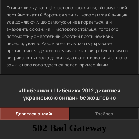
Опинившись у пастці власного прокляття, він змушений
постійно тікати й боротися з тими, кого сам же й знищив.
Усвідомлюючи, що самотужки не впорається, він
знаходить союзника — молодого стрільця, готового
допомогти у смертельній боротьбі проти неживих
переслідувачів. Разом вони вступають у криваве
протистояння, де кожна сутичка стає випробуванням на
витривалість і волю до життя, а шанс вирватися з цього
замкненого кола здається дедалі примарнішим.
«Шибеники / Шибеник»
2012
дивитися
українською онлайн безкоштовно
Дивитися онлайн
Трейлер