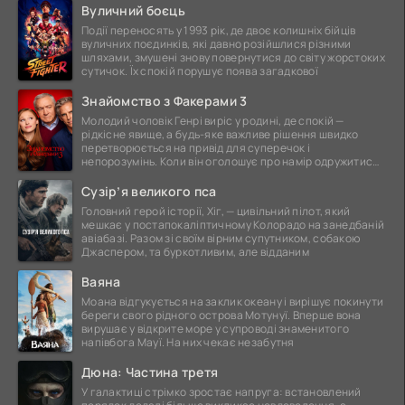
Вуличний боєць
Події переносять у 1993 рік, де двоє колишніх бійців
вуличних поєдинків, які давно розійшлися різними
шляхами, змушені знову повернутися до світу жорстоких
сутичок. Їх спокій порушує поява загадкової
Знайомство з Факерами 3
Молодий чоловік Генрі виріс у родині, де спокій —
рідкісне явище, а будь-яке важливе рішення швидко
перетворюється на привід для суперечок і
непорозумінь. Коли він оголошує про намір одружитися,
це
Сузір’я великого пса
Головний герой історії, Хіг, — цивільний пілот, який
мешкає у постапокаліптичному Колорадо на занедбаній
авіабазі. Разом зі своїм вірним супутником, собакою
Джаспером, та буркотливим, але відданим
Ваяна
Моана відгукується на заклик океану і вирішує покинути
береги свого рідного острова Мотунуї. Вперше вона
вирушає у відкрите море у супроводі знаменитого
напівбога Мауї. На них чекає незабутня
Дюна: Частина третя
У галактиці стрімко зростає напруга: встановлений