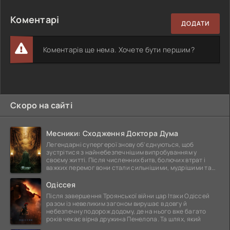
Коментарі
ДОДАТИ
Коментарів ще нема. Хочете бути першим?
Скоро на сайті
Месники: Сходження Доктора Дума
Легендарні супергерої знову об'єднуються, щоб
зустрітися з найнебезпечнішим випробуванням у
своєму житті. Після численних битв, болючих втрат і
важких перемог вони стали сильнішими, мудрішими та
ще
Одіссея
Після завершення Троянської війни цар Ітаки Одіссей
разом із невеликим загоном вирушає в довгу й
небезпечну подорож додому, де на нього вже багато
років чекає вірна дружина Пенелопа. Та шлях, який