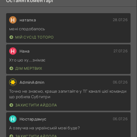
Останні коментарі
Н
наталка
28.07.26
мені сподобалось
МІЙ СУСІД ТОТОРО
Н
Нана
27.07.26
Хто цю ху....знімає
ДІМ МЕРТВИХ
AdminAdmin
06.07.26
Точно не знаємо, краще запитайте у ТГ каналі цієї команди
що робила Субтитри
ЗАХИСТИТИ АЙДОЛА
Н
Ностардамус
06.07.26
А озвучка на українській мові буде?
ЗАХИСТИТИ АЙДОЛА