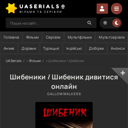
UASERIALS🍿
ФІЛЬМИ ТА СЕРІАЛИ
Головна
Фільми
Серіали
Мультфільми
Мультсеріали
Аніме
Дорами
Турецькі
Індійські
Добірки
Анонси
UASerials
»
Фільми
» Шибеники / Шибеник
Шибеники / Шибеник дивитися
онлайн
GALLOWWALKERS