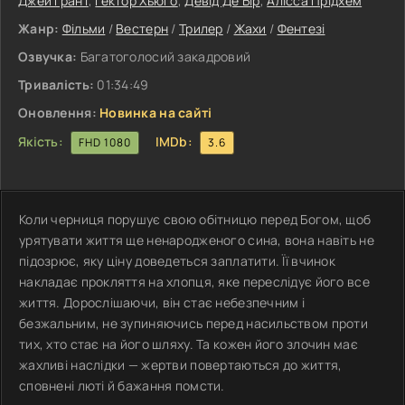
Джей Грант
,
Гектор Хьюго
,
Девід Де Бір
,
Алісса Прідхем
Жанр:
Фільми
/
Вестерн
/
Трилер
/
Жахи
/
Фентезі
Озвучка:
Багатоголосий закадровий
Тривалість:
01:34:49
Оновлення:
Новинка на сайті
Якість:
IMDb:
FHD 1080
3.6
Коли черниця порушує свою обітницю перед Богом, щоб
урятувати життя ще ненародженого сина, вона навіть не
підозрює, яку ціну доведеться заплатити. Її вчинок
накладає прокляття на хлопця, яке переслідує його все
життя. Дорослішаючи, він стає небезпечним і
безжальним, не зупиняючись перед насильством проти
тих, хто стає на його шляху. Та кожен його злочин має
жахливі наслідки — жертви повертаються до життя,
сповнені люті й бажання помсти.