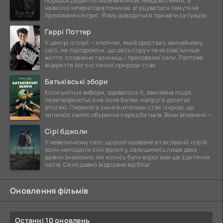
порядок дедалі більше викликає невдоволення, а
навколо імператора починає згущуватися павутина
прихованих інтриг. Йому доводиться тримати ситуацію
Гаррі Поттер
У центрі історії — хлопчик, який зростав у звичайному
світі, не підозрюючи, що десь поруч тече зовсім інше
життя, сповнене таємниць і прихованої сили. Раптове
відкриття його істинної природи стає
Батьківські збори
Коли шкільні вибори, здавалося б, звичайна подія,
перетворюються на поле битви, напруга досягає
апогею. Перемога сина вчительки стає іскрою, що
запалює хвилю обурення серед батьків. Вони впевнені —
Сірі бджоли
У невеличкому селі, що розташоване в так званій «сірій
зоні» неподалік лінії фронту, залишились лише двоє
давніх знайомих, які колись були ворогами ще з дитячих
часів. Село давно відрізане від благ
Оновлення фільмів
Останні 10 оновлень