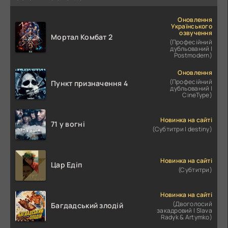
Оновлення
Українського
озвучення
Мортал Комбат 2
(Професійний
дубльований |
Postmodern)
Оновлення
(Професійний
Пункт призначення 4
дубльований |
CineType)
Новинка на сайті
71 у вогні
(Субтитри | destiny)
Новинка на сайті
Цар Едіп
(Субтитри)
Новинка на сайті
(Двоголосий
Багдадський злодій
закадровий | Slava
Radyk & Artymko)