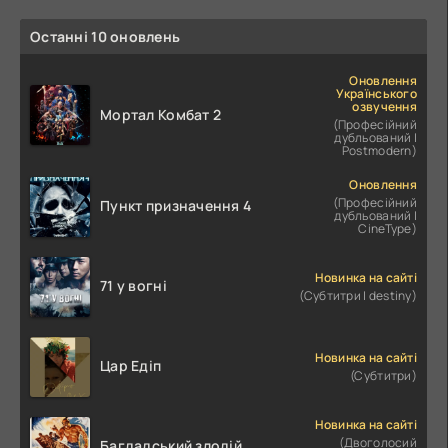
Останні 10 оновлень
Оновлення
Українського
озвучення
Мортал Комбат 2
(Професійний
дубльований |
Postmodern)
Оновлення
(Професійний
Пункт призначення 4
дубльований |
CineType)
Новинка на сайті
71 у вогні
(Субтитри | destiny)
Новинка на сайті
Цар Едіп
(Субтитри)
Новинка на сайті
(Двоголосий
Багдадський злодій