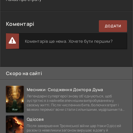
Коментарі
ДОДАТИ
Коментарів ще нема. Хочете бути першим?
Скоро на сайті
Месники: Сходження Доктора Дума
Легендарні супергерої знову об'єднуються, щоб
зустрітися з найнебезпечнішим випробуванням у
своєму житті. Після численних битв, болючих втрат і
важких перемог вони стали сильнішими, мудрішими та
ще
Одіссея
Після завершення Троянської війни цар Ітаки Одіссей
разом із невеликим загоном вирушає в довгу й