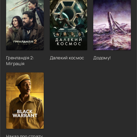
Гренландія 2:
Далекий космос
Додому!
Міграція
Наказ про страту