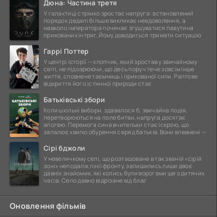
Дюна: Частина третя
У галактиці стрімко зростає напруга: встановлений
порядок дедалі більше викликає невдоволення, а
навколо імператора починає згущуватися павутина
прихованих інтриг. Йому доводиться тримати ситуацію
Гаррі Поттер
У центрі історії — хлопчик, який зростав у звичайному
світі, не підозрюючи, що десь поруч тече зовсім інше
життя, сповнене таємниць і прихованої сили. Раптове
відкриття його істинної природи стає
Батьківські збори
Коли шкільні вибори, здавалося б, звичайна подія,
перетворюються на поле битви, напруга досягає
апогею. Перемога сина вчительки стає іскрою, що
запалює хвилю обурення серед батьків. Вони впевнені —
Сірі бджоли
У невеличкому селі, що розташоване в так званій «сірій
зоні» неподалік лінії фронту, залишились лише двоє
давніх знайомих, які колись були ворогами ще з дитячих
часів. Село давно відрізане від благ
Оновлення фільмів