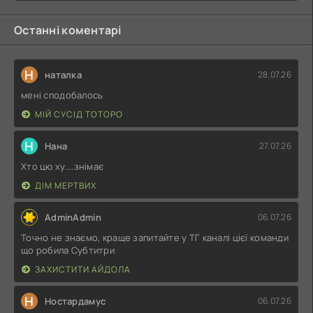
Останні коментарі
Н
наталка
28.07.26
мені сподобалось
МІЙ СУСІД ТОТОРО
Н
Нана
27.07.26
Хто цю ху....знімає
ДІМ МЕРТВИХ
AdminAdmin
06.07.26
Точно не знаємо, краще запитайте у ТГ каналі цієї команди
що робила Субтитри
ЗАХИСТИТИ АЙДОЛА
Н
Ностардамус
06.07.26