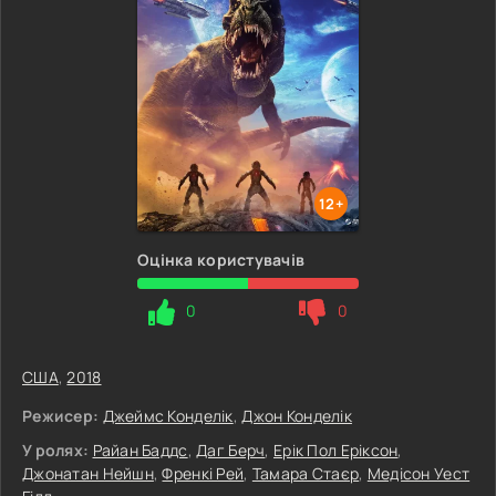
12+
Оцінка користувачів
0
0
США
,
2018
Режисер:
Джеймс Конделік
,
Джон Конделік
У ролях:
Райан Баддс
,
Даг Берч
,
Ерік Пол Еріксон
,
Джонатан Нейшн
,
Френкі Рей
,
Тамара Стаєр
,
Медісон Уест