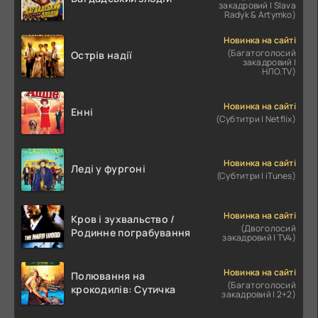
закадровий | Slava
Radyk & Artymko)
Новинка на сайті
(Багатоголосий
Острів надії
закадровий |
НЛО.TV)
Новинка на сайті
Енні
(Субтитри | Netflix)
Новинка на сайті
Леді у фургоні
(Субтитри | iTunes)
Новинка на сайті
Кров і зухвальство /
(Двоголосий
Родинне пограбування
закадровий | TV4)
Новинка на сайті
Полювання на
(Багатоголосий
крокодилів: Сутичка
закадровий | 2+2)