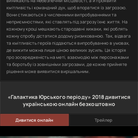
виникають на небезпечній місцевості, а й проявити
кмітливість і командний дух, щоб впоратися із загрозою.
Вони стикаються з численними випробуваннями та
неприємностями, які ставлять під загрозу їхнє життя. На
кожному кроці мешкають стародавні хижаки, які роблять
кожну спробу дістатися додому ризикованою. Так, відвага
та кмітливість героїв піддаються випробуванню в умовах,
де вижити можна лише ціною великих зусиль. Ця історія
про зосередженість на меті, взаємодію між персонажами
та боротьбу із зовнішніми загрозами, де кожне прийняте
рішення може виявитися вирішальним.
«Галактика Юрського періоду»
2018
дивитися
українською онлайн безкоштовно
Дивитися онлайн
Трейлер