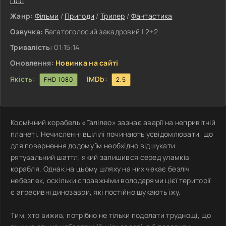
Гілл
Жанр:
Фільми
/
Пригоди
/
Трилер
/
Фантастика
Озвучка:
Багатоголосий закадровий | 2+2
Тривалість:
01:15:14
Оновлення:
Новинка на сайті
Якість:
IMDb:
FHD 1080
2.5
Космічний корабель «Галілео» зазнає аварії на непривітній
планеті. Нечисленні вцілілі починають усвідомлювати, що
для повернення додому їм необхідно відшукати
рятувальний шаттл, який залишився серед уламків
корабля. Однак на цьому шляху на них чекає безліч
небезпек, оскільки справжніми володарями цієї території
є агресивні динозаври, які постійно шукають їжу.
Тим, хто вижив, потрібно не тільки подолати труднощі, що