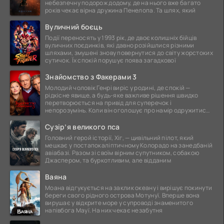
небезпечну подорож додому, де на нього вже багато
років чекає вірна дружина Пенелопа. Та шлях, який
Вуличний боєць
Події переносять у 1993 рік, де двоє колишніх бійців
вуличних поєдинків, які давно розійшлися різними
шляхами, змушені знову повернутися до світу жорстоких
сутичок. Їх спокій порушує поява загадкової
Знайомство з Факерами 3
Молодий чоловік Генрі виріс у родині, де спокій —
рідкісне явище, а будь-яке важливе рішення швидко
перетворюється на привід для суперечок і
непорозумінь. Коли він оголошує про намір одружитися,
це
Сузір’я великого пса
Головний герой історії, Хіг, — цивільний пілот, який
мешкає у постапокаліптичному Колорадо на занедбаній
авіабазі. Разом зі своїм вірним супутником, собакою
Джаспером, та буркотливим, але відданим
Ваяна
Моана відгукується на заклик океану і вирішує покинути
береги свого рідного острова Мотунуї. Вперше вона
вирушає у відкрите море у супроводі знаменитого
напівбога Мауї. На них чекає незабутня