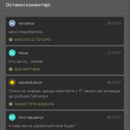
Останні коментарі
Н
наталка
28.07.26
мені сподобалось
МІЙ СУСІД ТОТОРО
Н
Нана
27.07.26
Хто цю ху....знімає
ДІМ МЕРТВИХ
AdminAdmin
06.07.26
Точно не знаємо, краще запитайте у ТГ каналі цієї команди
що робила Субтитри
ЗАХИСТИТИ АЙДОЛА
Н
Ностардамус
06.07.26
А озвучка на українській мові буде?