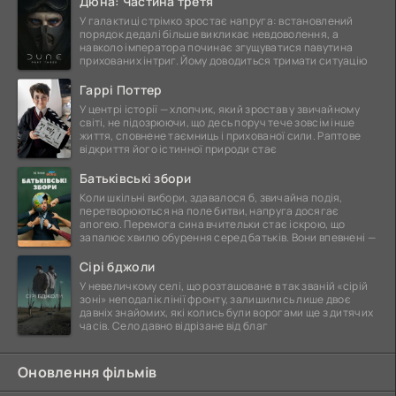
Дюна: Частина третя
У галактиці стрімко зростає напруга: встановлений
порядок дедалі більше викликає невдоволення, а
навколо імператора починає згущуватися павутина
прихованих інтриг. Йому доводиться тримати ситуацію
Гаррі Поттер
У центрі історії — хлопчик, який зростав у звичайному
світі, не підозрюючи, що десь поруч тече зовсім інше
життя, сповнене таємниць і прихованої сили. Раптове
відкриття його істинної природи стає
Батьківські збори
Коли шкільні вибори, здавалося б, звичайна подія,
перетворюються на поле битви, напруга досягає
апогею. Перемога сина вчительки стає іскрою, що
запалює хвилю обурення серед батьків. Вони впевнені —
Сірі бджоли
У невеличкому селі, що розташоване в так званій «сірій
зоні» неподалік лінії фронту, залишились лише двоє
давніх знайомих, які колись були ворогами ще з дитячих
часів. Село давно відрізане від благ
Оновлення фільмів