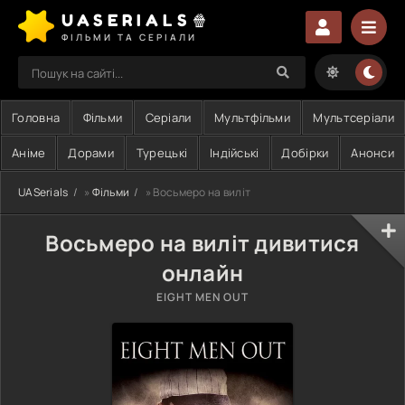
UASERIALS🍿
ФІЛЬМИ ТА СЕРІАЛИ
Головна
Фільми
Серіали
Мультфільми
Мультсеріали
Аніме
Дорами
Турецькі
Індійські
Добірки
Анонси
UASerials
»
Фільми
» Восьмеро на виліт
Восьмеро на виліт дивитися
онлайн
EIGHT MEN OUT