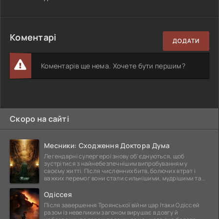
Коментарі
ДОДАТИ
Коментарів ще нема. Хочете бути першим?
Скоро на сайті
Месники: Сходження Доктора Дума
Легендарні супергерої знову об'єднуються, щоб
зустрітися з найнебезпечнішим випробуванням у
своєму житті. Після численних битв, болючих втрат і
важких перемог вони стали сильнішими, мудрішими та
ще
Одіссея
Після завершення Троянської війни цар Ітаки Одіссей
разом із невеликим загоном вирушає в довгу й