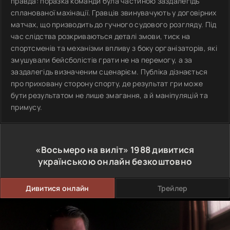
правда: поразка команди була частиною заздалегідь
спланованої махінації. Гравців звинувачують у договірних
матчах, що призводить до гучного судового розгляду. Під
час слідства розкриваються деталі змови, тиск на
спортсменів та механізми впливу з боку організаторів, які
змушували бейсболістів грати не на перемогу, а за
заздалегідь визначеним сценарієм. Публіка дізнається
про приховану сторону спорту, де результат гри може
бути результатом не лише змагання, а й маніпуляцій та
примусу.
«Восьмеро на виліт»
1988
дивитися
українською онлайн безкоштовно
Дивитися онлайн
Трейлер