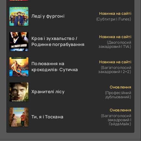
Новинка на сайті
Леді у фургоні
(Субтитри | iTunes)
Новинка на сайті
Кров і зухвальство /
(Двоголосий
Родинне пограбування
закадровий | TV4)
Новинка на сайті
Полювання на
(Багатоголосий
крокодилів: Сутичка
закадровий | 2+2)
Оновлення
Хранителі лісу
(Професійний
дубльований)
Оновлення
(Багатоголосий
Ти, я і Тоскана
закадровий |
ГайдаМайк)