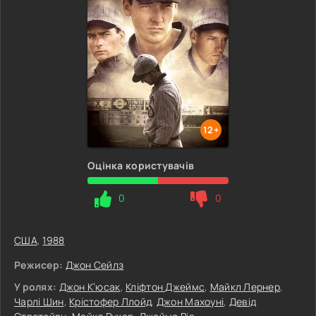
12+
Оцінка користувачів
0
0
США
,
1988
Режисер:
Джон Сейлз
У ролях:
Джон К’юсак
,
Кліфтон Джеймс
,
Майкл Лернер
,
Чарлі Шин
,
Крістофер Ллойд
,
Джон Махоуні
,
Девід