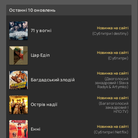
Останні 10 оновлень
Новинка на сайті
71 у вогні
(Субтитри | destiny)
Новинка на сайті
Цар Едіп
(Субтитри)
Новинка на сайті
(Двоголосий
Багдадський злодій
закадровий | Slava
Radyk & Artymko)
Новинка на сайті
(Багатоголосий
Острів надії
закадровий |
НЛО.TV)
Новинка на сайті
Енні
(Субтитри | Netflix)