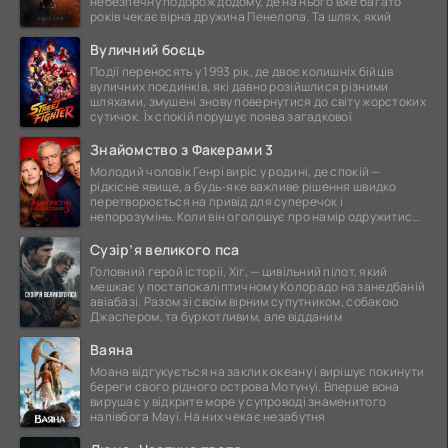
небезпечну подорож додому, де на нього вже багато
років чекає вірна дружина Пенелопа. Та шлях, який
Вуличний боєць
Події переносять у 1993 рік, де двоє колишніх бійців
вуличних поєдинків, які давно розійшлися різними
шляхами, змушені знову повернутися до світу жорстоких
сутичок. Їх спокій порушує поява загадкової
Знайомство з Факерами 3
Молодий чоловік Генрі виріс у родині, де спокій —
рідкісне явище, а будь-яке важливе рішення швидко
перетворюється на привід для суперечок і
непорозумінь. Коли він оголошує про намір одружитися,
це
Сузір’я великого пса
Головний герой історії, Хіг, — цивільний пілот, який
мешкає у постапокаліптичному Колорадо на занедбаній
авіабазі. Разом зі своїм вірним супутником, собакою
Джаспером, та буркотливим, але відданим
Ваяна
Моана відгукується на заклик океану і вирішує покинути
береги свого рідного острова Мотунуї. Вперше вона
вирушає у відкрите море у супроводі знаменитого
напівбога Мауї. На них чекає незабутня