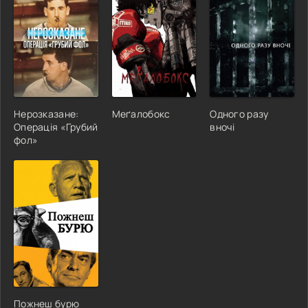
Нерозказане:
Меґалобокс
Одного разу
Операція «Грубий
вночі
фол»
Пожнеш бурю