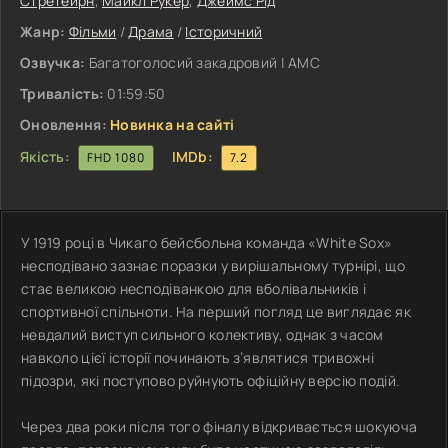
Стретейрн
,
Майкл Рукер
,
Джеймс Рід
Жанр:
Фільми
/
Драма
/
Історичний
Озвучка:
Багатоголосий закадровий | АМС
Тривалість:
01:59:50
Оновлення:
Новинка на сайті
Якість:
IMDb:
FHD 1080
7.2
У 1919 році в Чикаго бейсбольна команда «White Sox»
несподівано зазнає поразки у вирішальному турнірі, що
стає великою несподіванкою для вболівальників і
спортивної спільноти. На перший погляд це виглядає як
невдалий виступ сильного колективу, однак з часом
навколо цієї історії починають з’являтися тривожні
підозри, які поступово руйнують офіційну версію подій.
Через два роки після того фіналу відкривається шокуюча