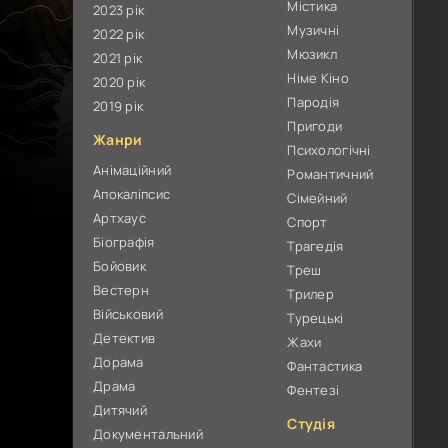
Містика
2023 рік
Музичні
2022 рік
Мюзикл
2021 рік
Німе Кіно
2020 рік
Пародія
2019 рік
Пригоди
Жанри
Психологічні
Анімаційний
Романтичний
Апокаліпсис
Сімейний
Артхаус
Спорт
Біографія
Трагедія
Бойовик
Треш
Вестерн
Трилер
Військовий
Турецькі
Детектив
Жахи
Дорама
Фантастика
Драма
Фентезі
Дитячий
Студія
Документальний