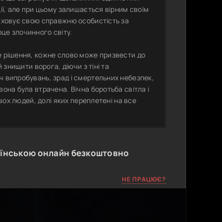
ії, але при цьому залишається вірним своїм
риховує свою справжню особистість за
це злочинного світу.
е рішення, кожне слово може призвести до
 знищити ворога, діючи з тіні та
ч випробувань, зрад і смертельних небезпек,
вона була втрачена. Вічна боротьба світла і
двох людей, долі яких переплетені на все
аїнською онлайн безкоштовно
НЕ ПРАЦЮЄ?