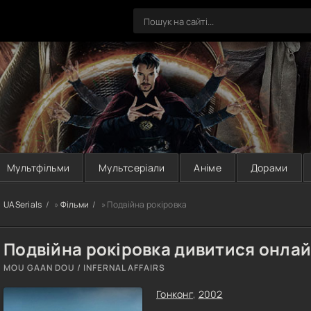
Мультфільми
Мультсеріали
Аніме
Дорами
UASerials
»
Фільми
» Подвійна рокіровка
Подвійна рокіровка дивитися онла
MOU GAAN DOU / INFERNAL AFFAIRS
Гонконг
,
2002