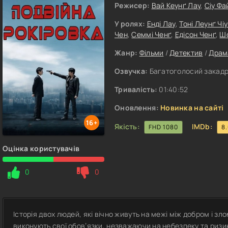
Режисер:
Вай Кеунґ Лау
,
Сіу Фа
У ролях:
Енді Лау
,
Тоні Леунґ Чі
Чен
,
Семмі Ченґ
,
Едісон Ченґ
,
Ш
Жанр:
Фільми
/
Детектив
/
Драм
Озвучка:
Багатоголосий закадро
Тривалість:
01:40:52
Оновлення:
Новинка на сайті
16+
Якість:
IMDb:
FHD 1080
8
Оцінка користувачів
0
0
Історія двох людей, які вічно живуть на межі між добром і з
виконують свої обов’язки, незважаючи на небезпеку та ризик