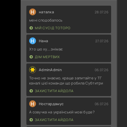
Н
наталка
28.07.26
мені сподобалось
МІЙ СУСІД ТОТОРО
Н
Нана
27.07.26
Хто цю ху....знімає
ДІМ МЕРТВИХ
AdminAdmin
06.07.26
Точно не знаємо, краще запитайте у ТГ
каналі цієї команди що робила Субтитри
ЗАХИСТИТИ АЙДОЛА
Н
Ностардамус
06.07.26
А озвучка на українській мові буде?
ЗАХИСТИТИ АЙДОЛА