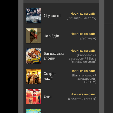
Новинка на сайті
71 у вогні
(Субтитри | destiny)
Новинка на сайті
Цар Едіп
(Субтитри)
Новинка на сайті
Багдадський
(Двоголосий
злодій
закадровий | Slava
Radyk & Artymko)
Новинка на сайті
Острів
(Багатоголосий
надії
закадровий |
НЛО.TV)
Новинка на сайті
Енні
(Субтитри | Netflix)