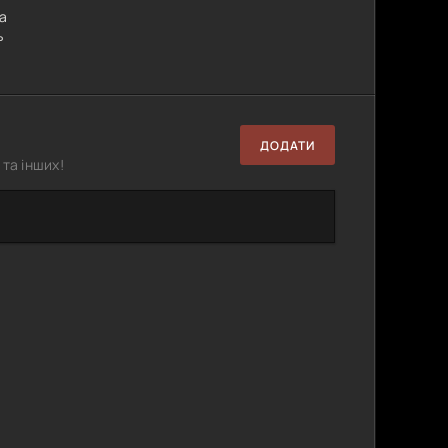
а
ь
ДОДАТИ
та інших!