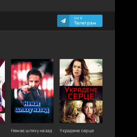
МИ В
Телеграм
Немає шляху назад
Украдене серце