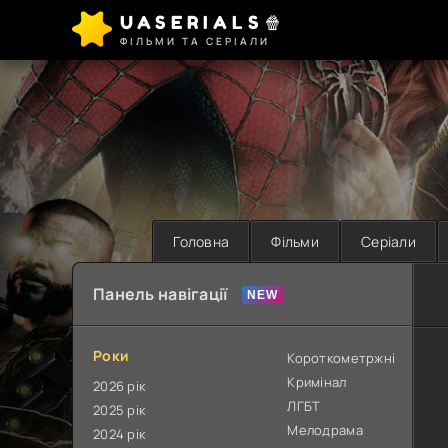
UASERIALS🍿
ФІЛЬМИ ТА СЕРІАЛИ
Головна
Фільми
Серіали
Панель навігації
Роки
Короткометржні
Кримінал
2026 рік
ЛГБТ
2025 рік
Мелодрама
2024 рік