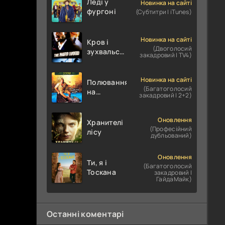
Леді у
Новинка на сайті
фургоні
(Субтитри | iTunes)
Новинка на сайті
Кров і
(Двоголосий
зухвальство
закадровий | TV4)
/ Родинне
пограбування
Новинка на сайті
Полювання
(Багатоголосий
на
закадровий | 2+2)
крокодилів:
Сутичка
Оновлення
Хранителі
(Професійний
лісу
дубльований)
Оновлення
Ти, я і
(Багатоголосий
Тоскана
закадровий |
ГайдаМайк)
Останні коментарі