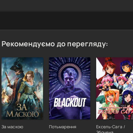
Рекомендуємо до перегляду:
За маскою
Потьмарення
Ексель-Сага /
Збочена