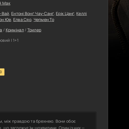
й Мак
у-Вай
,
Ентоні Вонґ Чау-Санґ
,
Ерік Цанґ
,
Келлі
он Юе
,
Елва Сяо
,
Чепмен То
а
/
Кримінал
/
Трилер
вий | 1+1
.0
лом, між правдою та брехнею. Вони обоє
, що загрожує їм щохвилини. Один із них —