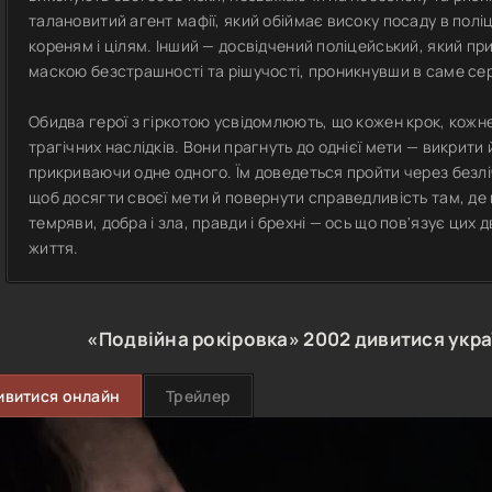
талановитий агент мафії, який обіймає високу посаду в поліц
кореням і цілям. Інший — досвідчений поліцейський, який п
маскою безстрашності та рішучості, проникнувши в саме сер
Обидва герої з гіркотою усвідомлюють, що кожен крок, кожн
трагічних наслідків. Вони прагнуть до однієї мети — викрити й
прикриваючи одне одного. Їм доведеться пройти через безлі
щоб досягти своєї мети й повернути справедливість там, де 
темряви, добра і зла, правди і брехні — ось що пов'язує цих 
життя.
«Подвійна рокіровка»
2002
дивитися укр
ивитися онлайн
Трейлер