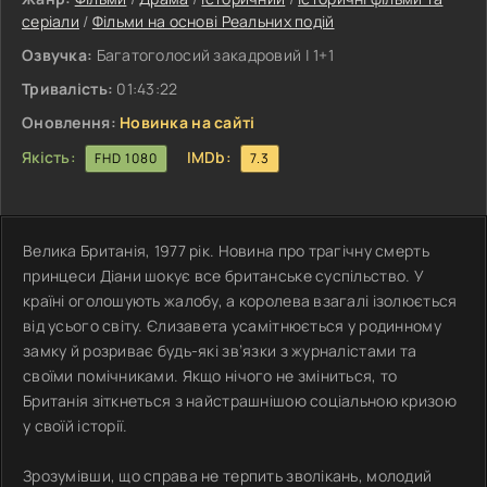
серіали
/
Фільми на основі Реальних подій
Озвучка:
Багатоголосий закадровий | 1+1
Тривалість:
01:43:22
Оновлення:
Новинка на сайті
Якість:
IMDb:
FHD 1080
7.3
Велика Британія, 1977 рік. Новина про трагічну смерть
принцеси Діани шокує все британське суспільство. У
країні оголошують жалобу, а королева взагалі ізолюється
від усього світу. Єлизавета усамітнюється у родинному
замку й розриває будь-які зв’язки з журналістами та
своїми помічниками. Якщо нічого не зміниться, то
Британія зіткнеться з найстрашнішою соціальною кризою
у своїй історії.
Зрозумівши, що справа не терпить зволікань, молодий