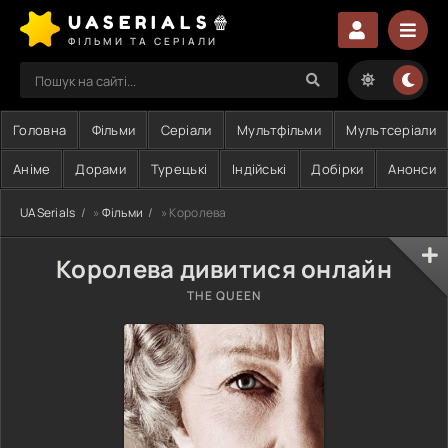
UASERIALS🍿
ФІЛЬМИ ТА СЕРІАЛИ
Головна
Фільми
Серіали
Мультфільми
Мультсеріали
Аніме
Дорами
Турецькі
Індійські
Добірки
Анонси
UASerials
»
Фільми
» Королева
Королева дивитися онлайн
THE QUEEN