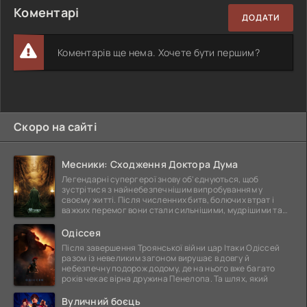
Коментарі
ДОДАТИ
Коментарів ще нема. Хочете бути першим?
Скоро на сайті
Месники: Сходження Доктора Дума
Легендарні супергерої знову об'єднуються, щоб
зустрітися з найнебезпечнішим випробуванням у
своєму житті. Після численних битв, болючих втрат і
важких перемог вони стали сильнішими, мудрішими та
ще
Одіссея
Після завершення Троянської війни цар Ітаки Одіссей
разом із невеликим загоном вирушає в довгу й
небезпечну подорож додому, де на нього вже багато
років чекає вірна дружина Пенелопа. Та шлях, який
Вуличний боєць