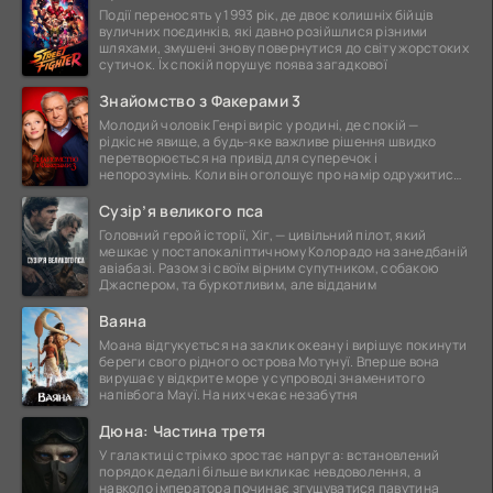
Події переносять у 1993 рік, де двоє колишніх бійців
вуличних поєдинків, які давно розійшлися різними
шляхами, змушені знову повернутися до світу жорстоких
сутичок. Їх спокій порушує поява загадкової
Знайомство з Факерами 3
Молодий чоловік Генрі виріс у родині, де спокій —
рідкісне явище, а будь-яке важливе рішення швидко
перетворюється на привід для суперечок і
непорозумінь. Коли він оголошує про намір одружитися,
це
Сузір’я великого пса
Головний герой історії, Хіг, — цивільний пілот, який
мешкає у постапокаліптичному Колорадо на занедбаній
авіабазі. Разом зі своїм вірним супутником, собакою
Джаспером, та буркотливим, але відданим
Ваяна
Моана відгукується на заклик океану і вирішує покинути
береги свого рідного острова Мотунуї. Вперше вона
вирушає у відкрите море у супроводі знаменитого
напівбога Мауї. На них чекає незабутня
Дюна: Частина третя
У галактиці стрімко зростає напруга: встановлений
порядок дедалі більше викликає невдоволення, а
навколо імператора починає згущуватися павутина