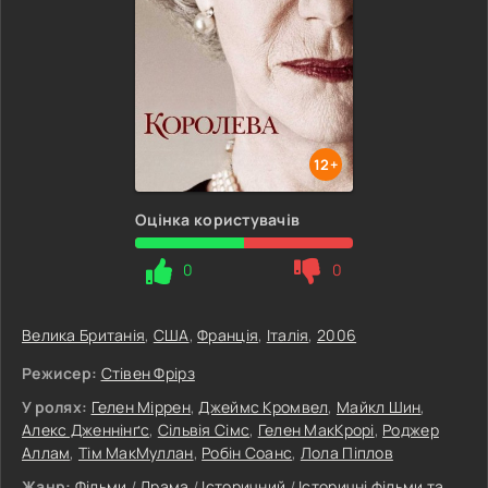
12+
Оцінка користувачів
0
0
Велика Британія
,
США
,
Франція
,
Італія
,
2006
Режисер:
Стівен Фрірз
У ролях:
Гелен Міррен
,
Джеймс Кромвел
,
Майкл Шин
,
Алекс Дженнінґс
,
Сільвія Сімс
,
Гелен МакКрорі
,
Роджер
Аллам
,
Тім МакМуллан
,
Робін Соанс
,
Лола Піплов
Жанр:
Фільми
/
Драма
/
Історичний
/
Історичні фільми та