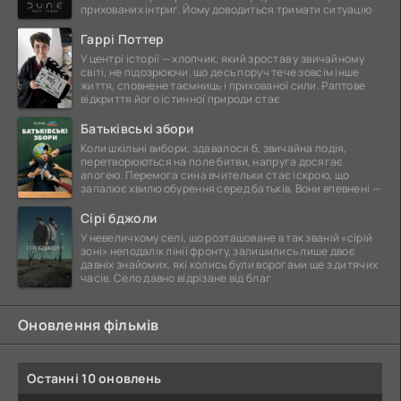
прихованих інтриг. Йому доводиться тримати ситуацію
Гаррі Поттер
У центрі історії — хлопчик, який зростав у звичайному
світі, не підозрюючи, що десь поруч тече зовсім інше
життя, сповнене таємниць і прихованої сили. Раптове
відкриття його істинної природи стає
Батьківські збори
Коли шкільні вибори, здавалося б, звичайна подія,
перетворюються на поле битви, напруга досягає
апогею. Перемога сина вчительки стає іскрою, що
запалює хвилю обурення серед батьків. Вони впевнені —
Сірі бджоли
У невеличкому селі, що розташоване в так званій «сірій
зоні» неподалік лінії фронту, залишились лише двоє
давніх знайомих, які колись були ворогами ще з дитячих
часів. Село давно відрізане від благ
Оновлення фільмів
Останні 10 оновлень