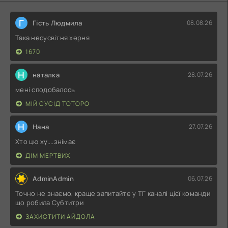
Г
Гість Людмила
08.08.26
Така несусвітня херня
1670
Н
наталка
28.07.26
мені сподобалось
МІЙ СУСІД ТОТОРО
Н
Нана
27.07.26
Хто цю ху....знімає
ДІМ МЕРТВИХ
AdminAdmin
06.07.26
Точно не знаємо, краще запитайте у ТГ каналі цієї команди
що робила Субтитри
ЗАХИСТИТИ АЙДОЛА