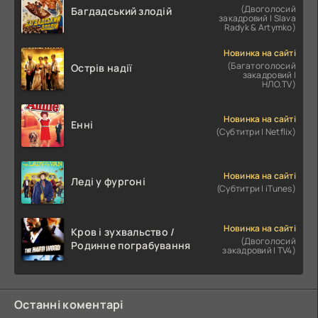
(Двоголосий
Багдадський злодій
закадровий | Slava
Radyk & Artymko)
Новинка на сайті
(Багатоголосий
Острів надії
закадровий |
НЛО.TV)
Новинка на сайті
Енні
(Субтитри | Netflix)
Новинка на сайті
Леді у фургоні
(Субтитри | iTunes)
Новинка на сайті
Кров і зухвальство /
(Двоголосий
Родинне пограбування
закадровий | TV4)
Останні коментарі