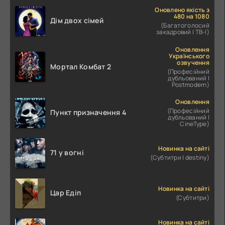
Оновлено якість з
480 на 1080
Дім двох сімей
(Багатоголосий
закадровий | ТВ-І)
Оновлення
Українського
озвучення
Мортал Комбат 2
(Професійний
дубльований |
Postmodern)
Оновлення
(Професійний
Пункт призначення 4
дубльований |
CineType)
Новинка на сайті
71 у вогні
(Субтитри | destiny)
Новинка на сайті
Цар Едіп
(Субтитри)
Новинка на сайті