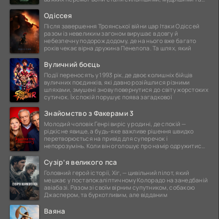
ще
Одіссея
Після завершення Троянської війни цар Ітаки Одіссей
разом із невеликим загоном вирушає в довгу й
небезпечну подорож додому, де на нього вже багато
років чекає вірна дружина Пенелопа. Та шлях, який
Вуличний боєць
Події переносять у 1993 рік, де двоє колишніх бійців
вуличних поєдинків, які давно розійшлися різними
шляхами, змушені знову повернутися до світу жорстоких
сутичок. Їх спокій порушує поява загадкової
Знайомство з Факерами 3
Молодий чоловік Генрі виріс у родині, де спокій —
рідкісне явище, а будь-яке важливе рішення швидко
перетворюється на привід для суперечок і
непорозумінь. Коли він оголошує про намір одружитися,
це
Сузір’я великого пса
Головний герой історії, Хіг, — цивільний пілот, який
мешкає у постапокаліптичному Колорадо на занедбаній
авіабазі. Разом зі своїм вірним супутником, собакою
Джаспером, та буркотливим, але відданим
Ваяна