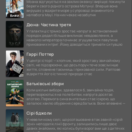
Моана відгукується на заклик океану і вирішує покинути
береги свого рідного острова Мотунуї. Вперше вона
вирушає у відкрите море у супроводі знаменитого
напівбога Мауї. На них чекає незабутня
Дюна: Частина третя
У галактиці стрімко зростає напруга: встановлений
порядок дедалі більше викликає невдоволення, а
навколо імператора починає згущуватися павутина
прихованих інтриг. Йому доводиться тримати ситуацію
Гаррі Поттер
У центрі історії — хлопчик, який зростав у звичайному
світі, не підозрюючи, що десь поруч тече зовсім інше
життя, сповнене таємниць і прихованої сили. Раптове
відкриття його істинної природи стає
Батьківські збори
Коли шкільні вибори, здавалося б, звичайна подія,
перетворюються на поле битви, напруга досягає
апогею. Перемога сина вчительки стає іскрою, що
запалює хвилю обурення серед батьків. Вони впевнені —
Сірі бджоли
У невеличкому селі, що розташоване в так званій «сірій
зоні» неподалік лінії фронту, залишились лише двоє
давніх знайомих, які колись були ворогами ще з дитячих