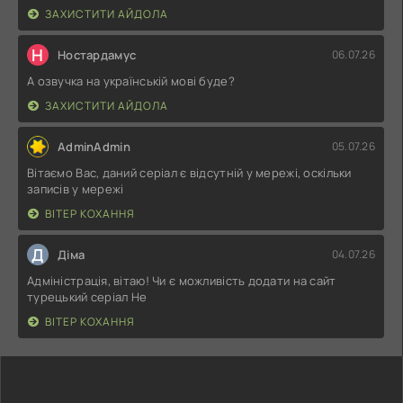
ЗАХИСТИТИ АЙДОЛА
Н
Ностардамус
06.07.26
А озвучка на українській мові буде?
ЗАХИСТИТИ АЙДОЛА
AdminAdmin
05.07.26
Вітаємо Вас, даний серіал є відсутній у мережі, оскільки
записів у мережі
ВІТЕР КОХАННЯ
Д
Діма
04.07.26
Адміністрація, вітаю! Чи є можливість додати на сайт
турецький серіал Не
ВІТЕР КОХАННЯ