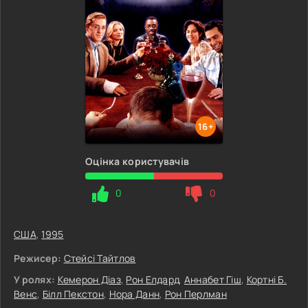
16+
Оцінка користувачів
0
0
США
,
1995
Режисер:
Стейсі Тайтлов
У ролях:
Кемерон Діаз
,
Рон Елдард
,
Аннабет Гіш
,
Кортні Б.
Венс
,
Білл Пекстон
,
Нора Данн
,
Рон Перлман