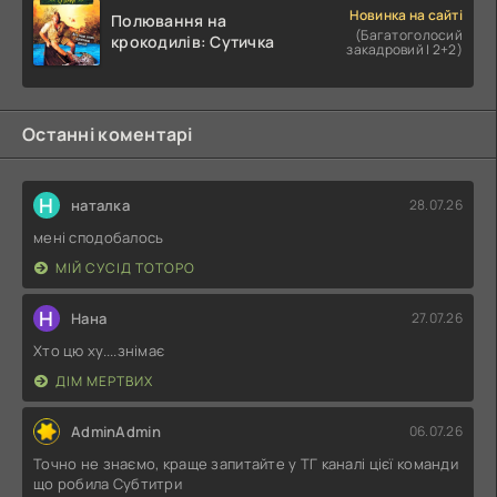
Новинка на сайті
Полювання на
(Багатоголосий
крокодилів: Сутичка
закадровий | 2+2)
Останні коментарі
Н
наталка
28.07.26
мені сподобалось
МІЙ СУСІД ТОТОРО
Н
Нана
27.07.26
Хто цю ху....знімає
ДІМ МЕРТВИХ
AdminAdmin
06.07.26
Точно не знаємо, краще запитайте у ТГ каналі цієї команди
що робила Субтитри