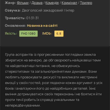
Жанр:
Фільми
/
Драма
/
Комедія
/
Кримінал
/
Трилер
Озвучка:
Двоголосий закадровий | Інтер
Тривалість:
01:31:31
Оновлення:
Новинка на сайті
Якість:
IMDb:
FHD 1080
6.8
Група аспірантів із прогресивними поглядами звикла
збиратися на вечерю, де обговорюють найцікавіші теми
та найделікатніші питання, не обмежуючись
стереотипами та загальноприйнятими думками. Вони
люблять провокувати дискусії та викликати нестримні
емоції у своїх гостей, розглядаючи кожен аргумент з усіх
боків і аналізуючи його до найдрібніших деталей. Їхнє
вміння дотримуватися своїх переконань і не боятися йти
проти течії робить їх справді унікальними та
непередбачуваними.