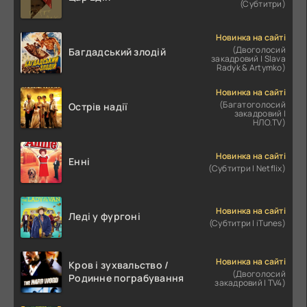
(Субтитри)
Новинка на сайті
(Двоголосий
Багдадський злодій
закадровий | Slava
Radyk & Artymko)
Новинка на сайті
(Багатоголосий
Острів надії
закадровий |
НЛО.TV)
Новинка на сайті
Енні
(Субтитри | Netflix)
Новинка на сайті
Леді у фургоні
(Субтитри | iTunes)
Новинка на сайті
Кров і зухвальство /
(Двоголосий
Родинне пограбування
закадровий | TV4)