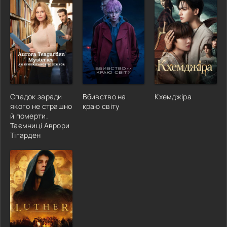
Спадок заради
Вбивство на
Кхемджіра
якого не страшно
краю світу
й померти.
Таємниці Аврори
Тігарден