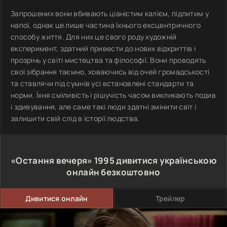
Запрошених вони вбивають ціаністим калієм, підлитим у
напої, однак це лише частина їхнього ексцентричного
способу життя. Для них це свого роду художній
експеримент, здатний привести до нових відкриттів і
прозрінь у світі мистецтва та філософії. Вони проводять
свої зібрання таємно, ховаючись від очей громадськості
та ставлячи під сумнів усі встановлені стандарти та
норми. Їхня сміливість і рішучість часом викликають подив
і здивування, але саме такі люди здатні змінити світ і
залишити свій слід в історії людства.
«Остання вечеря»
1995
дивитися українською
онлайн безкоштовно
Дивитися онлайн
Трейлер