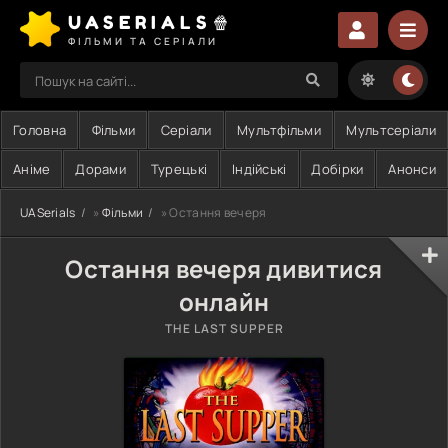
UASERIALS🍿
ФІЛЬМИ ТА СЕРІАЛИ
Головна
Фільми
Серіали
Мультфільми
Мультсеріали
Аніме
Дорами
Турецькі
Індійські
Добірки
Анонси
UASerials
»
Фільми
» Остання вечеря
Остання вечеря дивитися
онлайн
THE LAST SUPPER