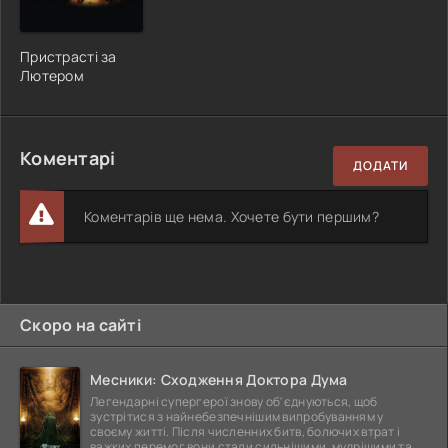
Пристрасті за
Лютером
Коментарі
ДОДАТИ
Коментарів ще нема. Хочете бути першим?
Скоро на сайті
Месники: Сходження Доктора Дума
Легендарні супергерої знову об'єднуються, щоб
зустрітися з найнебезпечнішим випробуванням у
своєму житті. Після численних битв, болючих втрат і
важких перемог вони стали сильнішими, мудрішими та