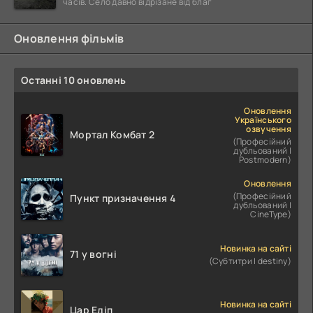
часів. Село давно відрізане від благ
Оновлення фільмів
Останні 10 оновлень
Оновлення
Українського
озвучення
Мортал Комбат 2
(Професійний
дубльований |
Postmodern)
Оновлення
(Професійний
Пункт призначення 4
дубльований |
CineType)
Новинка на сайті
71 у вогні
(Субтитри | destiny)
Новинка на сайті
Цар Едіп