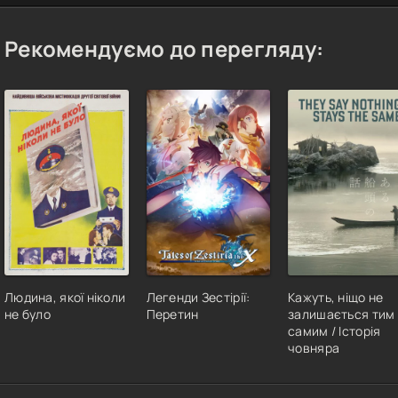
Рекомендуємо до перегляду:
Людина, якої ніколи
Легенди Зестірії:
Кажуть, ніщо не
не було
Перетин
залишається тим
самим / Історія
човняра