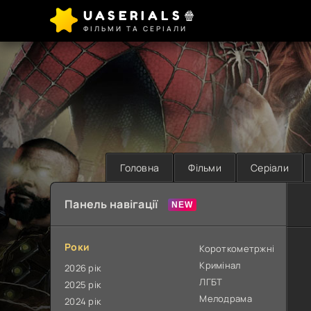
UASERIALS🍿
ФІЛЬМИ ТА СЕРІАЛИ
Головна
Фільми
Серіали
Панель навігації
Роки
Короткометржні
Кримінал
2026 рік
ЛГБТ
2025 рік
Мелодрама
2024 рік