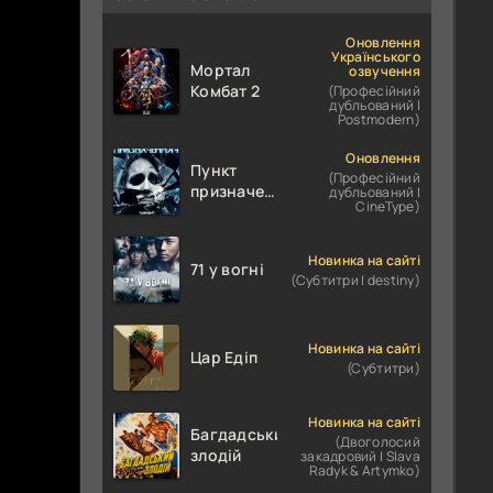
Оновлення
Українського
Мортал
озвучення
Комбат 2
(Професійний
дубльований |
Postmodern)
Оновлення
Пункт
(Професійний
призначення
дубльований |
CineType)
4
Новинка на сайті
71 у вогні
(Субтитри | destiny)
Новинка на сайті
Цар Едіп
(Субтитри)
Новинка на сайті
Багдадський
(Двоголосий
злодій
закадровий | Slava
Radyk & Artymko)