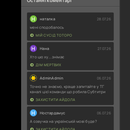
Останні коментарі
Н
наталка
28.07.26
мені сподобалось
МІЙ СУСІД ТОТОРО
Н
Нана
27.07.26
Хто цю ху....знімає
ДІМ МЕРТВИХ
AdminAdmin
06.07.26
Точно не знаємо, краще запитайте у ТГ
каналі цієї команди що робила Субтитри
ЗАХИСТИТИ АЙДОЛА
Н
Ностардамус
06.07.26
А озвучка на українській мові буде?
ЗАХИСТИТИ АЙДОЛА