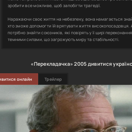
зробити все можливе, щоб запобігти трагедії.
Наражаючи своє життя на небезпеку, вона намагається знай
хто зможе допомогти їй врятувати життя високопосадовця. 
потрібно знайти союзників, які повірять у її щирі переконанн
темними силами, що загрожують миру та стабільності.
«Перекладачка»
2005
дивитися україн
ивитися онлайн
Трейлер