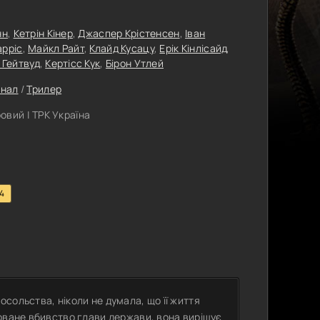
нн
,
Кетрін Кінер
,
Джаспер Крістенсен
,
Іван
рріс
,
Майкл Райт
,
Клайд Кусацу
,
Ерік Кінлісайд
,
 Гейтвуд
,
Кертісс Кук
,
Бірон Утлей
інал
/
Трилер
вий | ТРК Україна
.4
сольства, ніколи не думала, що її життя
оване вбивство глави держави, вона вирішує