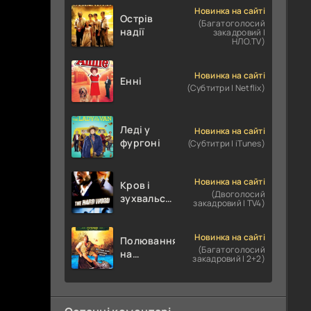
Новинка на сайті
Острів
(Багатоголосий
надії
закадровий |
НЛО.TV)
Новинка на сайті
Енні
(Субтитри | Netflix)
Леді у
Новинка на сайті
фургоні
(Субтитри | iTunes)
Новинка на сайті
Кров і
(Двоголосий
зухвальство
закадровий | TV4)
/ Родинне
пограбування
Новинка на сайті
Полювання
(Багатоголосий
на
закадровий | 2+2)
крокодилів:
Сутичка