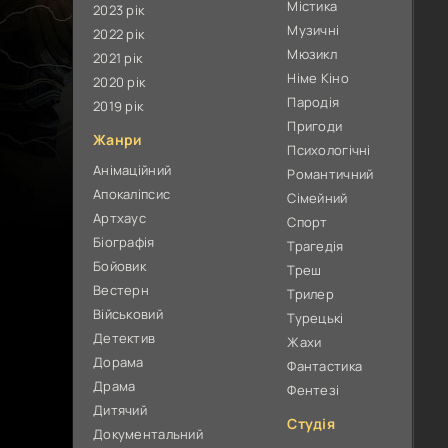
Містика
2023 рік
Музичні
2022 рік
Мюзикл
2021 рік
Німе Кіно
2020 рік
Пародія
2019 рік
Пригоди
Жанри
Психологічні
Анімаційний
Романтичний
Апокаліпсис
Сімейний
Артхаус
Спорт
Біографія
Трагедія
Бойовик
Треш
Вестерн
Трилер
Військовий
Турецькі
Детектив
Жахи
Дорама
Фантастика
Драма
Фентезі
Дитячий
Студія
Документальний