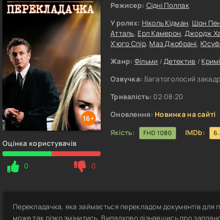
Режисер:
Сідні Поллак
У ролях:
Ніколь Кідман
,
Шон Пе
Атталь
,
Ерл Камерон
,
Джордж Ха
Х'юго Спір
,
Маз Джобрані
,
Юсуф
Жанр:
Фільми
/
Детектив
/
Крим
Озвучка:
Багатоголосий закадро
Тривалість:
02:08:20
Оновлення:
Новинка на сайті
16+
Якість:
IMDb:
FHD 1080
6
Оцінка користувачів
0
0
Перекладачка, яка займається перекладом документів для по
може так різко змінитись. Випадково дізнавшись про заплан