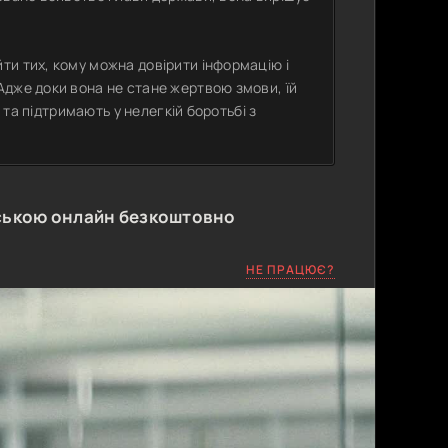
ти тих, кому можна довірити інформацію і
Адже доки вона не стане жертвою змови, їй
я та підтримають у нелегкій боротьбі з
ською онлайн безкоштовно
НЕ ПРАЦЮЄ?