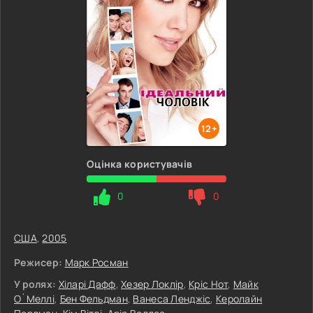
12+
Оцінка користувачів
0
0
США
,
2005
Режисер:
Марк Росман
У ролях:
Хіларі Дафф
,
Хезер Локлір
,
Кріс Нот
,
Майк
О`Меллі
,
Бен Фельдман
,
Ванеса Ленджіс
,
Керолайн