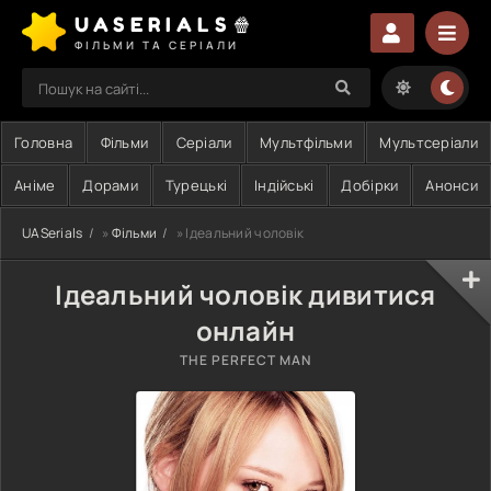
UASERIALS🍿
ФІЛЬМИ ТА СЕРІАЛИ
Головна
Фільми
Серіали
Мультфільми
Мультсеріали
Аніме
Дорами
Турецькі
Індійські
Добірки
Анонси
UASerials
»
Фільми
» Ідеальний чоловік
Ідеальний чоловік дивитися
онлайн
THE PERFECT MAN