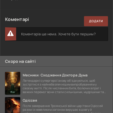
Коментарі
ДОДАТИ
Коментарів ще нема. Хочете бути першим?
Скоро на сайті
Месники: Сходження Доктора Дума
Легендарні супергерої знову об'єднуються, щоб
зустрітися з найнебезпечнішим випробуванням у
своєму житті. Після численних битв, болючих втрат і
важких перемог вони стали сильнішими, мудрішими та
ще
Одіссея
Після завершення Троянської війни цар Ітаки Одіссей
разом із невеликим загоном вирушає в довгу й