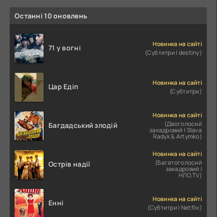
Останні 10 оновлень
Новинка на сайті
71 у вогні
(Субтитри | destiny)
Новинка на сайті
Цар Едіп
(Субтитри)
Новинка на сайті
(Двоголосий
Багдадський злодій
закадровий | Slava
Radyk & Artymko)
Новинка на сайті
(Багатоголосий
Острів надії
закадровий |
НЛО.TV)
Новинка на сайті
Енні
(Субтитри | Netflix)