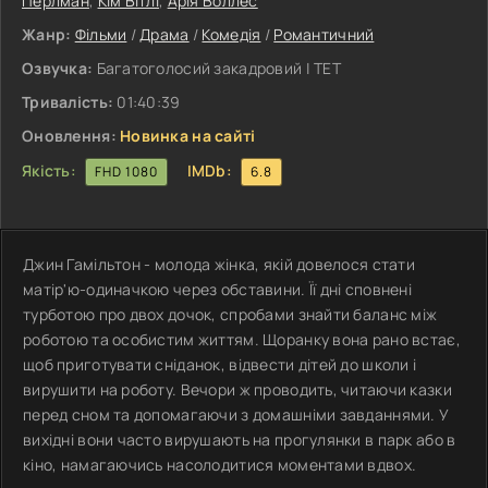
Перлман
,
Кім Вітлі
,
Арія Воллес
Жанр:
Фільми
/
Драма
/
Комедія
/
Романтичний
Озвучка:
Багатоголосий закадровий | ТЕТ
Тривалість:
01:40:39
Оновлення:
Новинка на сайті
Якість:
IMDb:
FHD 1080
6.8
Джин Гамільтон - молода жінка, якій довелося стати
матір'ю-одиначкою через обставини. Її дні сповнені
турботою про двох дочок, спробами знайти баланс між
роботою та особистим життям. Щоранку вона рано встає,
щоб приготувати сніданок, відвести дітей до школи і
вирушити на роботу. Вечори ж проводить, читаючи казки
перед сном та допомагаючи з домашніми завданнями. У
вихідні вони часто вирушають на прогулянки в парк або в
кіно, намагаючись насолодитися моментами вдвох.