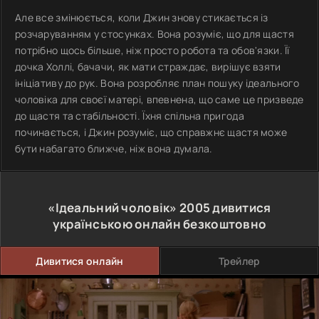
Але все змінюється, коли Джин знову стикається із
розчаруванням у стосунках. Вона розуміє, що для щастя
потрібно щось більше, ніж просто робота та обов'язки. Її
дочка Холлі, бачачи, як мати страждає, вирішує взяти
ініціативу до рук. Вона розробляє план пошуку ідеального
чоловіка для своєї матері, впевнена, що саме це призведе
до щастя та стабільності. Їхня спільна пригода
починається, і Джин розуміє, що справжнє щастя може
бути набагато ближче, ніж вона думала.
«Ідеальний чоловік»
2005
дивитися
українською онлайн безкоштовно
Дивитися онлайн
Трейлер