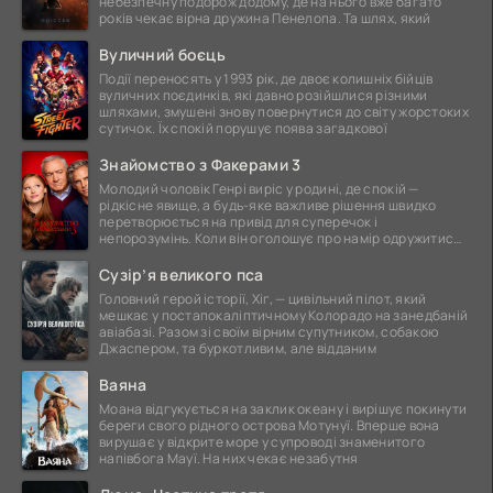
небезпечну подорож додому, де на нього вже багато
років чекає вірна дружина Пенелопа. Та шлях, який
Вуличний боєць
Події переносять у 1993 рік, де двоє колишніх бійців
вуличних поєдинків, які давно розійшлися різними
шляхами, змушені знову повернутися до світу жорстоких
сутичок. Їх спокій порушує поява загадкової
Знайомство з Факерами 3
Молодий чоловік Генрі виріс у родині, де спокій —
рідкісне явище, а будь-яке важливе рішення швидко
перетворюється на привід для суперечок і
непорозумінь. Коли він оголошує про намір одружитися,
це
Сузір’я великого пса
Головний герой історії, Хіг, — цивільний пілот, який
мешкає у постапокаліптичному Колорадо на занедбаній
авіабазі. Разом зі своїм вірним супутником, собакою
Джаспером, та буркотливим, але відданим
Ваяна
Моана відгукується на заклик океану і вирішує покинути
береги свого рідного острова Мотунуї. Вперше вона
вирушає у відкрите море у супроводі знаменитого
напівбога Мауї. На них чекає незабутня