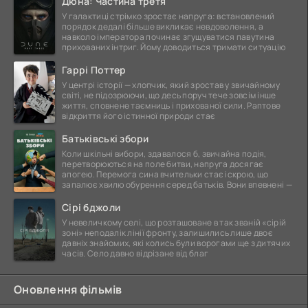
Дюна: Частина третя
У галактиці стрімко зростає напруга: встановлений
порядок дедалі більше викликає невдоволення, а
навколо імператора починає згущуватися павутина
прихованих інтриг. Йому доводиться тримати ситуацію
Гаррі Поттер
У центрі історії — хлопчик, який зростав у звичайному
світі, не підозрюючи, що десь поруч тече зовсім інше
життя, сповнене таємниць і прихованої сили. Раптове
відкриття його істинної природи стає
Батьківські збори
Коли шкільні вибори, здавалося б, звичайна подія,
перетворюються на поле битви, напруга досягає
апогею. Перемога сина вчительки стає іскрою, що
запалює хвилю обурення серед батьків. Вони впевнені —
Сірі бджоли
У невеличкому селі, що розташоване в так званій «сірій
зоні» неподалік лінії фронту, залишились лише двоє
давніх знайомих, які колись були ворогами ще з дитячих
часів. Село давно відрізане від благ
Оновлення фільмів