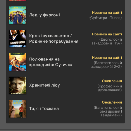
Новинка на сайті
Леді у фургоні
(Субтитри | iTunes)
Новинка на сайті
Кров і зухвальство /
(Двоголосий
Родинне пограбування
закадровий | TV4)
Новинка на сайті
Полювання на
(Багатоголосий
крокодилів: Сутичка
закадровий | 2+2)
Оновлення
Хранителі лісу
(Професійний
дубльований)
Оновлення
(Багатоголосий
Ти, я і Тоскана
закадровий |
ГайдаМайк)