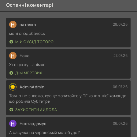
Останні коментарі
Н
наталка
28.07.26
мені сподобалось
МІЙ СУСІД ТОТОРО
Н
Нана
27.07.26
Хто цю ху....знімає
ДІМ МЕРТВИХ
AdminAdmin
06.07.26
Точно не знаємо, краще запитайте у ТГ каналі цієї команди
що робила Субтитри
ЗАХИСТИТИ АЙДОЛА
Н
Ностардамус
06.07.26
А озвучка на українській мові буде?