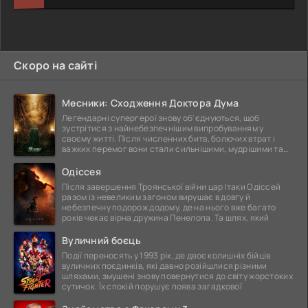
Скоро на сайті
Месники: Сходження Доктора Дума
Легендарні супергерої знову об'єднуються, щоб
зустрітися з найнебезпечнішим випробуванням у
своєму житті. Після численних битв, болючих втрат і
важких перемог вони стали сильнішими, мудрішими та
ще
Одіссея
Після завершення Троянської війни цар Ітаки Одіссей
разом із невеликим загоном вирушає в довгу й
небезпечну подорож додому, де на нього вже багато
років чекає вірна дружина Пенелопа. Та шлях, який
Вуличний боєць
Події переносять у 1993 рік, де двоє колишніх бійців
вуличних поєдинків, які давно розійшлися різними
шляхами, змушені знову повернутися до світу жорстоких
сутичок. Їх спокій порушує поява загадкової