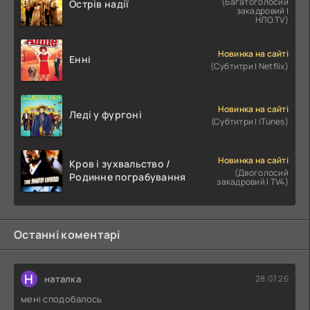
(Багатоголосий
Острів надії
закадровий |
НЛО.TV)
Новинка на сайті
Енні
(Субтитри | Netflix)
Новинка на сайті
Леді у фургоні
(Субтитри | iTunes)
Новинка на сайті
Кров і зухвальство /
(Двоголосий
Родинне пограбування
закадровий | TV4)
Останні коментарі
Н
наталка
28.07.26
мені сподобалось