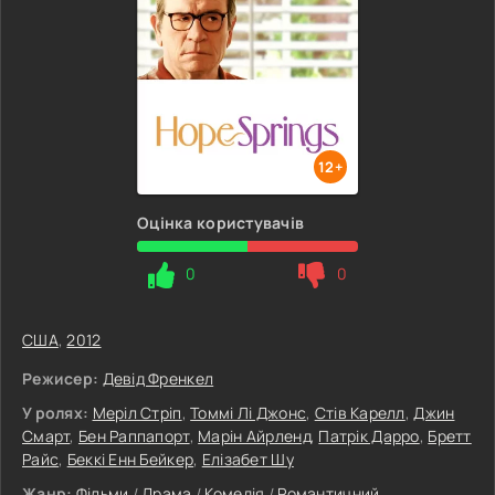
12+
Оцінка користувачів
0
0
США
,
2012
Режисер:
Девід Френкел
У ролях:
Меріл Стріп
,
Томмі Лі Джонс
,
Стів Карелл
,
Джин
Смарт
,
Бен Раппапорт
,
Марін Айрленд
,
Патрік Дарро
,
Бретт
Райс
,
Беккі Енн Бейкер
,
Елізабет Шу
Жанр:
Фільми
/
Драма
/
Комедія
/
Романтичний