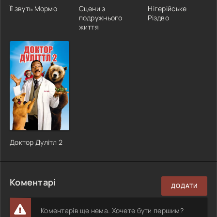
Її звуть Мормо
Сцени з
Нігерійське
подружнього
Різдво
життя
Доктор Дулітл 2
Коментарі
ДОДАТИ
Коментарів ще нема. Хочете бути першим?