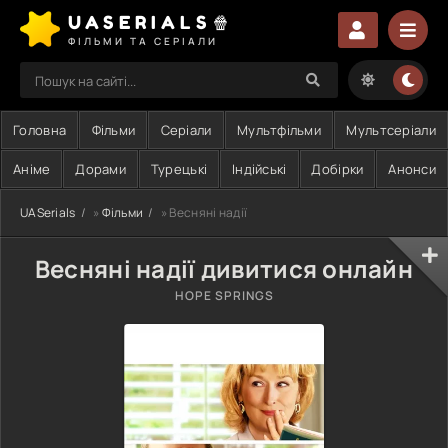
UASERIALS🍿
ФІЛЬМИ ТА СЕРІАЛИ
Головна
Фільми
Серіали
Мультфільми
Мультсеріали
Аніме
Дорами
Турецькі
Індійські
Добірки
Анонси
UASerials
»
Фільми
» Весняні надії
Весняні надії дивитися онлайн
HOPE SPRINGS