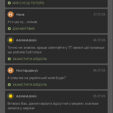
МІЙ СУСІД ТОТОРО
Н
Нана
27.07.26
Хто цю ху....знімає
ДІМ МЕРТВИХ
AdminAdmin
06.07.26
Точно не знаємо, краще запитайте у ТГ каналі цієї команди
що робила Субтитри
ЗАХИСТИТИ АЙДОЛА
Н
Ностардамус
06.07.26
А озвучка на українській мові буде?
ЗАХИСТИТИ АЙДОЛА
AdminAdmin
05.07.26
Вітаємо Вас, даний серіал є відсутній у мережі, оскільки
записів у мережі