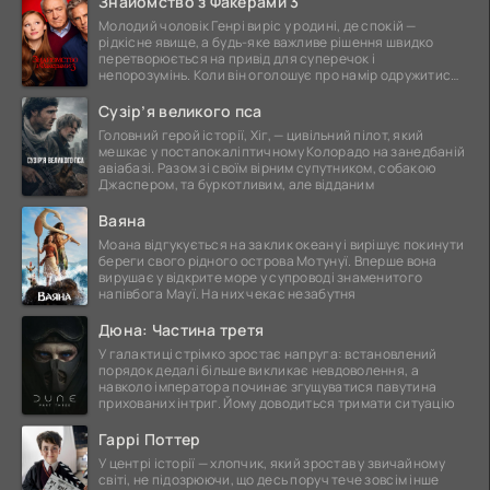
Знайомство з Факерами 3
Молодий чоловік Генрі виріс у родині, де спокій —
рідкісне явище, а будь-яке важливе рішення швидко
перетворюється на привід для суперечок і
непорозумінь. Коли він оголошує про намір одружитися,
це
Сузір’я великого пса
Головний герой історії, Хіг, — цивільний пілот, який
мешкає у постапокаліптичному Колорадо на занедбаній
авіабазі. Разом зі своїм вірним супутником, собакою
Джаспером, та буркотливим, але відданим
Ваяна
Моана відгукується на заклик океану і вирішує покинути
береги свого рідного острова Мотунуї. Вперше вона
вирушає у відкрите море у супроводі знаменитого
напівбога Мауї. На них чекає незабутня
Дюна: Частина третя
У галактиці стрімко зростає напруга: встановлений
порядок дедалі більше викликає невдоволення, а
навколо імператора починає згущуватися павутина
прихованих інтриг. Йому доводиться тримати ситуацію
Гаррі Поттер
У центрі історії — хлопчик, який зростав у звичайному
світі, не підозрюючи, що десь поруч тече зовсім інше