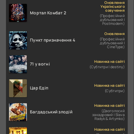
Оновлення
Українського
озвучення
Мортал Комбат 2
(Професійний
дубльований |
Postmodern)
Оновлення
(Професійний
Пункт призначення 4
дубльований |
CineType)
Новинка на сайті
71 у вогні
(Субтитри | destiny)
Новинка на сайті
Цар Едіп
(Субтитри)
Новинка на сайті
(Двоголосий
Багдадський злодій
закадровий | Slava
Radyk & Artymko)
Новинка на сайті