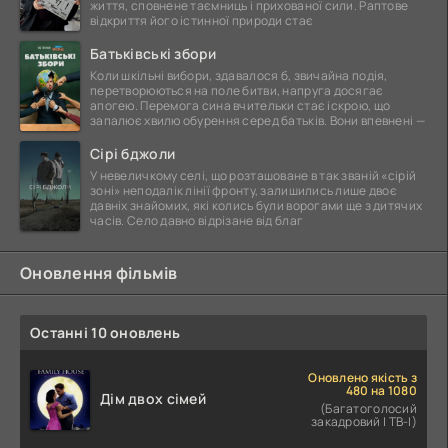
життя, сповнене таємниць і прихованої сили. Раптове
відкриття його істинної природи стає
Батьківські збори
Коли шкільні вибори, здавалося б, звичайна подія,
перетворюються на поле битви, напруга досягає
апогею. Перемога сина вчительки стає іскрою, що
запалює хвилю обурення серед батьків. Вони впевнені —
Сірі бджоли
У невеличкому селі, що розташоване в так званій «сірій
зоні» неподалік лінії фронту, залишились лише двоє
давніх знайомих, які колись були ворогами ще з дитячих
часів. Село давно відрізане від благ
Оновлення фільмів
Останні 10 оновлень
Оновлено якість з
480 на 1080
Дім двох сімей
(Багатоголосий
закадровий | ТВ-І)