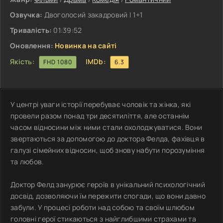
Озвучка:
Двоголосий закадровий | 1+1
Тривалість:
01:39:52
Оновлення:
Новинка на сайті
Якість:
IMDb:
FHD 1080
6.3
У центрі уваги історії перебуває чоловік та жінка, які
провели разом понад три десятиліття, але останнім
часом відносини між ними стали охолоджуватися. Вони
звертаються за допомогою до доктора Фелда, фахівця в
галузі сімейних відносин, щоб знову набути порозуміння
та любов.
Доктор Фелд занурює героїв в унікальний психологічний
досвід, дозволяючи їм пережити спогади, що вони давно
забули. У процесі роботи над собою та своїм шлюбом
головні герої стикаються з найглибшими страхами та