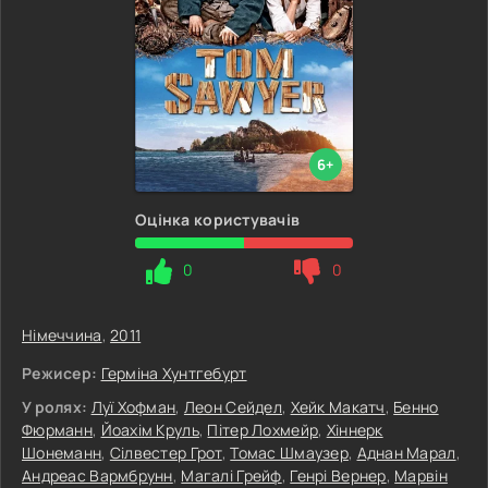
6+
Оцінка користувачів
0
0
Німеччина
,
2011
Режисер:
Герміна Хунтгебурт
У ролях:
Луї Хофман
,
Леон Сейдел
,
Хейк Макатч
,
Бенно
Фюрманн
,
Йоахім Круль
,
Пітер Лохмейр
,
Хіннерк
Шонеманн
,
Сілвестер Грот
,
Томас Шмаузер
,
Аднан Марал
,
Андреас Bармбрунн
,
Магалі Грейф
,
Генрі Bернер
,
Марвін