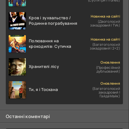
(Субтитри | iTunes)
Новинка на сайті
Кров і зухвальство /
(Двоголосий
Родинне пограбування
закадровий | TV4)
Новинка на сайті
Полювання на
(Багатоголосий
крокодилів: Сутичка
закадровий | 2+2)
Оновлення
Хранителі лісу
(Професійний
дубльований)
Оновлення
(Багатоголосий
Ти, я і Тоскана
закадровий |
ГайдаМайк)
Останні коментарі