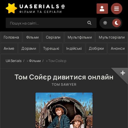
UASERIALS🍿
ФІЛЬМИ ТА СЕРІАЛИ
Головна
Фільми
Серіали
Мультфільми
Мультсеріали
Аніме
Дорами
Турецькі
Індійські
Добірки
Анонси
UASerials
»
Фільми
» Том Сойєр
Том Сойєр дивитися онлайн
TOM SAWYER