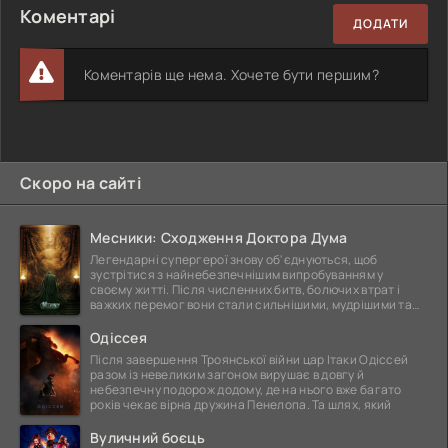
Коментарі
ДОДАТИ
Коментарів ще нема. Хочете бути першим?
Скоро на сайті
Месники: Сходження Доктора Дума
Легендарні супергерої знову об'єднуються, щоб
зустрітися з найнебезпечнішим випробуванням у
своєму житті. Після численних битв, болючих втрат і
важких перемог вони стали сильнішими, мудрішими та
ще
Одіссея
Після завершення Троянської війни цар Ітаки Одіссей
разом із невеликим загоном вирушає в довгу й
небезпечну подорож додому, де на нього вже багато
років чекає вірна дружина Пенелопа. Та шлях, який
Вуличний боєць