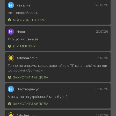
Н
наталка
28.07.26
мені сподобалось
МІЙ СУСІД ТОТОРО
Н
Нана
27.07.26
Хто цю ху....знімає
ДІМ МЕРТВИХ
AdminAdmin
06.07.26
Точно не знаємо, краще запитайте у ТГ каналі цієї команди
що робила Субтитри
ЗАХИСТИТИ АЙДОЛА
Н
Ностардамус
06.07.26
А озвучка на українській мові буде?
ЗАХИСТИТИ АЙДОЛА
AdminAdmin
05.07.26