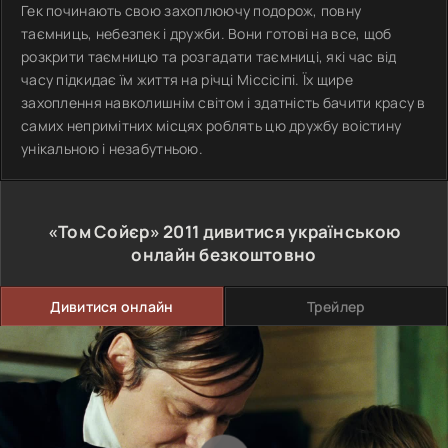
Гек починають свою захоплюючу подорож, повну
таємниць, небезпек і дружби. Вони готові на все, щоб
розкрити таємницю та розгадати таємниці, які час від
часу підкидає їм життя на річці Міссісіпі. Їх щире
захоплення навколишнім світом і здатність бачити красу в
самих непримітних місцях роблять цю дружбу воістину
унікальною і незабутньою.
«Том Сойєр»
2011
дивитися українською
онлайн безкоштовно
Дивитися онлайн
Трейлер