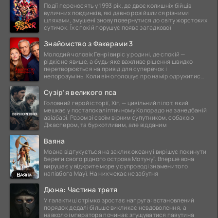
Події переносять у 1993 рік, де двоє колишніх бійців
вуличних поєдинків, які давно розійшлися різними
шляхами, змушені знову повернутися до світу жорстоких
сутичок. Їх спокій порушує поява загадкової
Знайомство з Факерами 3
Молодий чоловік Генрі виріс у родині, де спокій —
рідкісне явище, а будь-яке важливе рішення швидко
перетворюється на привід для суперечок і
непорозумінь. Коли він оголошує про намір одружитися,
це
Сузір’я великого пса
Головний герой історії, Хіг, — цивільний пілот, який
мешкає у постапокаліптичному Колорадо на занедбаній
авіабазі. Разом зі своїм вірним супутником, собакою
Джаспером, та буркотливим, але відданим
Ваяна
Моана відгукується на заклик океану і вирішує покинути
береги свого рідного острова Мотунуї. Вперше вона
вирушає у відкрите море у супроводі знаменитого
напівбога Мауї. На них чекає незабутня
Дюна: Частина третя
У галактиці стрімко зростає напруга: встановлений
порядок дедалі більше викликає невдоволення, а
навколо імператора починає згущуватися павутина