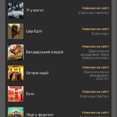
Новинка на сайті
71 у вогні
(Субтитри | destiny)
Новинка на сайті
Цар Едіп
(Субтитри)
Новинка на сайті
(Двоголосий
Багдадський злодій
закадровий | Slava
Radyk & Artymko)
Новинка на сайті
(Багатоголосий
Острів надії
закадровий |
НЛО.TV)
Новинка на сайті
Енні
(Субтитри | Netflix)
Новинка на сайті
Леді у фургоні