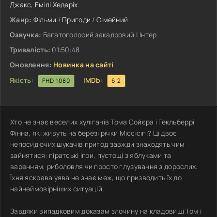
Джакс
,
Емілі Хедеріх
Жанр:
Фільми
/
Пригоди
/
Сімейний
Озвучка:
Багатоголосий закадровий | Інтер
Тривалість:
01:50:48
Оновлення:
Новинка на сайті
Якість:
IMDb:
FHD 1080
6.2
Хто не знає веселих хуліганів Тома Сойєра і Гекльберрі
Фінна, які живуть на березі річки Міссісіпі? Ці двоє
непосидючих шукачів пригод завжди знаходять чим
зайнятися: піратські ігри, пустощі з яблуками та
варенням, риболовля чи просто глузування з дорослих.
Їхня яскрава уява не знає меж, що призводить їх до
найнеймовірніших ситуацій.
Завдяки випадковим доказам злочину на кладовищі Том і