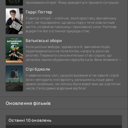
прихованих інтриг. Йому доводиться тримати ситуацію
Гаррі Поттер
У центрі історії — хлопчик, який зростав у звичайному
світі, не підозрюючи, що десь поруч тече зовсім інше
життя, сповнене таємниць і прихованої сили. Раптове
відкриття його істинної природи стає
Батьківські збори
Коли шкільні вибори, здавалося б, звичайна подія,
перетворюються на поле битви, напруга досягає
апогею. Перемога сина вчительки стає іскрою, що
запалює хвилю обурення серед батьків. Вони впевнені —
Сірі бджоли
У невеличкому селі, що розташоване в так званій «сірій
зоні» неподалік лінії фронту, залишились лише двоє
давніх знайомих, які колись були ворогами ще з дитячих
часів. Село давно відрізане від благ
Оновлення фільмів
Останні 10 оновлень