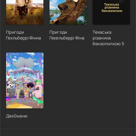
Пригоди
Пригоди
Техаська
Гекльберрі Фінна
Гекельберрі Фіна
різанина
бензопилкою 5
Дек0мани