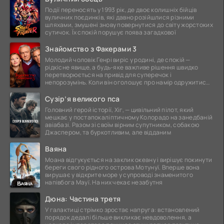
Події переносять у 1993 рік, де двоє колишніх бійців
вуличних поєдинків, які давно розійшлися різними
шляхами, змушені знову повернутися до світу жорстоких
сутичок. Їх спокій порушує поява загадкової
Знайомство з Факерами 3
Молодий чоловік Генрі виріс у родині, де спокій —
рідкісне явище, а будь-яке важливе рішення швидко
перетворюється на привід для суперечок і
непорозумінь. Коли він оголошує про намір одружитися,
це
Сузір’я великого пса
Головний герой історії, Хіг, — цивільний пілот, який
мешкає у постапокаліптичному Колорадо на занедбаній
авіабазі. Разом зі своїм вірним супутником, собакою
Джаспером, та буркотливим, але відданим
Ваяна
Моана відгукується на заклик океану і вирішує покинути
береги свого рідного острова Мотунуї. Вперше вона
вирушає у відкрите море у супроводі знаменитого
напівбога Мауї. На них чекає незабутня
Дюна: Частина третя
У галактиці стрімко зростає напруга: встановлений
порядок дедалі більше викликає невдоволення, а