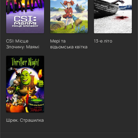
CSI: Місце
Мері та
13-е літо
Злочину: Маямі
відьомська квітка
Шрек. Страшилка