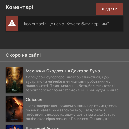
Коментарі
ДОДАТИ
Коментарів ще нема. Хочете бути першим?
Скоро на сайті
Месники: Сходження Доктора Дума
Легендарні супергерої знову об'єднуються, щоб
зустрітися з найнебезпечнішим випробуванням у
своєму житті. Після численних битв, болючих втрат і
важких перемог вони стали сильнішими, мудрішими та
ще
Одіссея
Після завершення Троянської війни цар Ітаки Одіссей
разом із невеликим загоном вирушає в довгу й
небезпечну подорож додому, де на нього вже багато
років чекає вірна дружина Пенелопа. Та шлях, який
Вуличний боєць