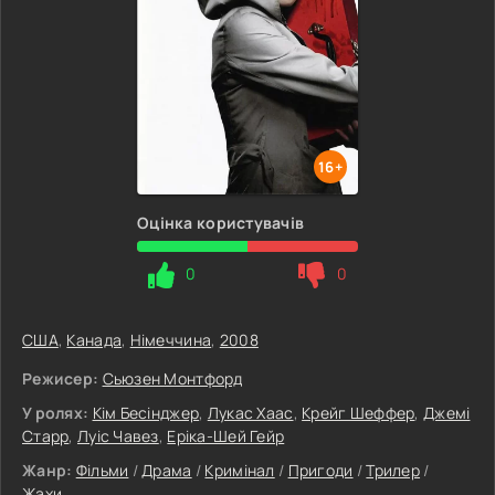
16+
Оцінка користувачів
0
0
США
,
Канада
,
Німеччина
,
2008
Режисер:
Сьюзен Монтфорд
У ролях:
Кім Бесінджер
,
Лукас Хаас
,
Крейг Шеффер
,
Джемі
Старр
,
Луіс Чавез
,
Еріка-Шей Гейр
Жанр:
Фільми
/
Драма
/
Кримінал
/
Пригоди
/
Трилер
/
Жахи