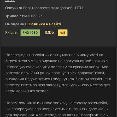
Озвучка:
Багатоголосий закадровий | НТН
Тривалість:
01:22:23
Оновлення:
Новинка на сайті
Якість:
IMDb:
FHD 1080
4.8
Напередодні новорічних свят у мальовничому місті на
березі океану жінка вирушає на прогулянку набережною,
насолоджуючись свіжим повітрям та криками чайок. Але
раптово спокійний ранок порушує тріск падаючої гілки,
змушуючи її здригнутися і обернутися. Чотири зловісні тіні
спостерігають за нею здалеку, плануючи нову жертву для
своїх мерзенних розваг.
Незабаром жінка виявляє записку на своєму автомобілі,
що попереджає про неприпустимість заняття двох місць
для паркування. Але несподівано для неї, повернувшись