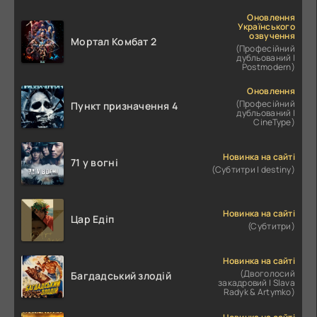
Оновлення
Українського
озвучення
Мортал Комбат 2
(Професійний
дубльований |
Postmodern)
Оновлення
(Професійний
Пункт призначення 4
дубльований |
CineType)
Новинка на сайті
71 у вогні
(Субтитри | destiny)
Новинка на сайті
Цар Едіп
(Субтитри)
Новинка на сайті
(Двоголосий
Багдадський злодій
закадровий | Slava
Radyk & Artymko)