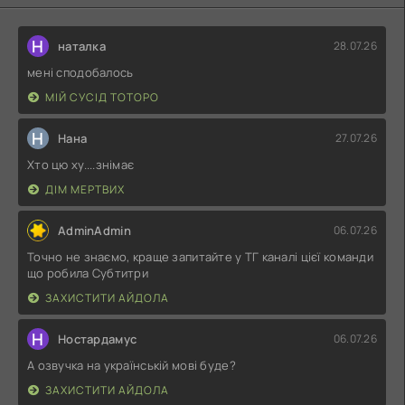
Н
наталка
28.07.26
мені сподобалось
МІЙ СУСІД ТОТОРО
Н
Нана
27.07.26
Хто цю ху....знімає
ДІМ МЕРТВИХ
AdminAdmin
06.07.26
Точно не знаємо, краще запитайте у ТГ каналі цієї команди
що робила Субтитри
ЗАХИСТИТИ АЙДОЛА
Н
Ностардамус
06.07.26
А озвучка на українській мові буде?
ЗАХИСТИТИ АЙДОЛА