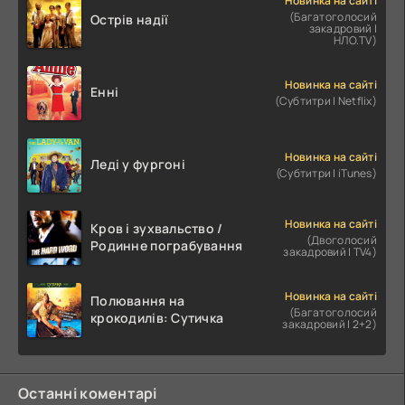
Новинка на сайті
(Багатоголосий
Острів надії
закадровий |
НЛО.TV)
Новинка на сайті
Енні
(Субтитри | Netflix)
Новинка на сайті
Леді у фургоні
(Субтитри | iTunes)
Новинка на сайті
Кров і зухвальство /
(Двоголосий
Родинне пограбування
закадровий | TV4)
Новинка на сайті
Полювання на
(Багатоголосий
крокодилів: Сутичка
закадровий | 2+2)
Останні коментарі