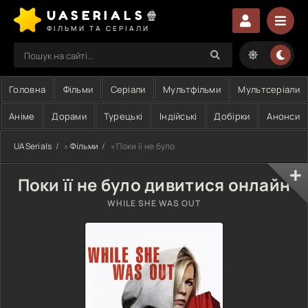
UASERIALS🍿
ФІЛЬМИ ТА СЕРІАЛИ
Головна
Фільми
Серіали
Мультфільми
Мультсеріали
Аніме
Дорами
Турецькі
Індійські
Добірки
Анонси
UASerials
»
Фільми
» Поки її не було
Поки її не було дивитися онлайн
WHILE SHE WAS OUT