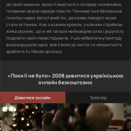
до своєї машини, вона стикається з чотирма чоловіками,
готовими на все заради помсти. Починається безжальна
гонитва через заплутаний ліс, де кожен поворот може
стати останнім. Але з кожним кроком, з кожним стрибком
жінка розуміє, що в ній таїться неймовірна сила і рішучість
подолати своїх переслідувачів. У цю небезпечну пригоду
вона вирушила одна, але її воля до життя та непохитність
зроблять її стійкою до кінця.
«Поки її не було»
2008
дивитися українською
онлайн безкоштовно
Дивитися онлайн
Трейлер