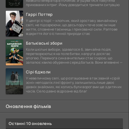
навколо імператора починає згущуватися павутина
прихованих інтриг. Йому доводиться тримати ситуацію
Гаррі Поттер
У центрі історії — хлопчик, який зростав у звичайному
світі, не підозрюючи, що десь поруч тече зовсім інше
життя, сповнене таємниць і прихованої сили. Раптове
відкриття його істинної природи стає
Батьківські збори
Коли шкільні вибори, здавалося б, звичайна подія,
перетворюються на поле битви, напруга досягає
апогею. Перемога сина вчительки стає іскрою, що
запалює хвилю обурення серед батьків. Вони впевнені —
Сірі бджоли
У невеличкому селі, що розташоване в так званій «сірій
зоні» неподалік лінії фронту, залишились лише двоє
давніх знайомих, які колись були ворогами ще з дитячих
часів. Село давно відрізане від благ
Оновлення фільмів
Останні 10 оновлень