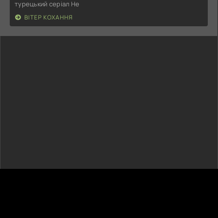
турецький серіал Не
ВІТЕР КОХАННЯ