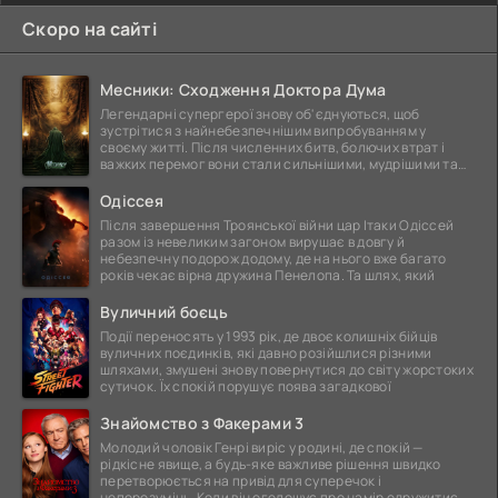
Скоро на сайті
Месники: Сходження Доктора Дума
Легендарні супергерої знову об'єднуються, щоб
зустрітися з найнебезпечнішим випробуванням у
своєму житті. Після численних битв, болючих втрат і
важких перемог вони стали сильнішими, мудрішими та
ще
Одіссея
Після завершення Троянської війни цар Ітаки Одіссей
разом із невеликим загоном вирушає в довгу й
небезпечну подорож додому, де на нього вже багато
років чекає вірна дружина Пенелопа. Та шлях, який
Вуличний боєць
Події переносять у 1993 рік, де двоє колишніх бійців
вуличних поєдинків, які давно розійшлися різними
шляхами, змушені знову повернутися до світу жорстоких
сутичок. Їх спокій порушує поява загадкової
Знайомство з Факерами 3
Молодий чоловік Генрі виріс у родині, де спокій —
рідкісне явище, а будь-яке важливе рішення швидко
перетворюється на привід для суперечок і
непорозумінь. Коли він оголошує про намір одружитися,