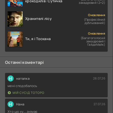
крокодилів: Сутичка
закадровий | 2+2)
Оновлення
Хранителі лісу
(Професійний
дубльований)
Оновлення
(Багатоголосий
Ти, я і Тоскана
закадровий |
ГайдаМайк)
Останні коментарі
Н
наталка
28.07.26
мені сподобалось
МІЙ СУСІД ТОТОРО
Н
Нана
27.07.26
Хто цю ху....знімає