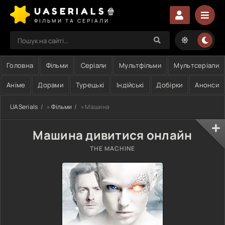
UASERIALS🍿
ФІЛЬМИ ТА СЕРІАЛИ
Головна
Фільми
Серіали
Мультфільми
Мультсеріали
Аніме
Дорами
Турецькі
Індійські
Добірки
Анонси
UASerials
»
Фільми
» Машина
Машина дивитися онлайн
THE MACHINE