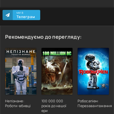
МИ В
Телеграм
Рекомендуємо до перегляду:
Непізнане:
100 000 000
Робосапіен:
Роботи-вбивці
років до нашої
Перезавантаження
ери