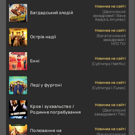
Новинка на сайті
(Двоголосий
Багдадський злодій
закадровий | Slava
Radyk & Artymko)
Новинка на сайті
(Багатоголосий
Острів надії
закадровий |
НЛО.TV)
Новинка на сайті
Енні
(Субтитри | Netflix)
Новинка на сайті
Леді у фургоні
(Субтитри | iTunes)
Новинка на сайті
Кров і зухвальство /
(Двоголосий
Родинне пограбування
закадровий | TV4)
Новинка на сайті
Полювання на
(Багатоголосий