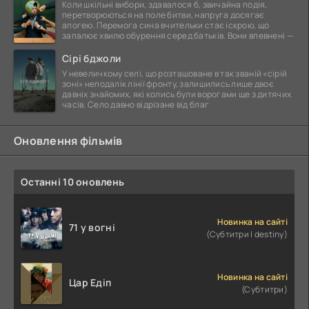
Коли шкільні вибори, здавалося б, звичайна подія,
перетворюються на поле битви, напруга досягає
апогею. Перемога сина вчительки стає іскрою, що
запалює хвилю обурення серед батьків. Вони впевнені —
Сірі бджоли
У невеличкому селі, що розташоване в так званій «сірій
зоні» неподалік лінії фронту, залишились лише двоє
давніх знайомих, які колись були ворогами ще з дитячих
часів. Село давно відрізане від благ
Оновлення фільмів
Останні 10 оновлень
Новинка на сайті
71 у вогні
(Субтитри | destiny)
Новинка на сайті
Цар Едіп
(Субтитри)