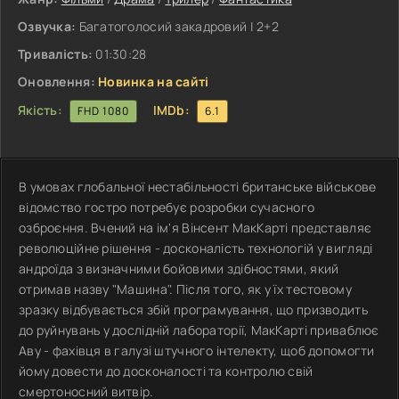
Озвучка:
Багатоголосий закадровий | 2+2
Тривалість:
01:30:28
Оновлення:
Новинка на сайті
Якість:
IMDb:
FHD 1080
6.1
В умовах глобальної нестабільності британське військове
відомство гостро потребує розробки сучасного
озброєння. Вчений на ім'я Вінсент МакКарті представляє
революційне рішення - досконалість технологій у вигляді
андроїда з визначними бойовими здібностями, який
отримав назву "Машина". Після того, як у їх тестовому
зразку відбувається збій програмування, що призводить
до руйнувань у дослідній лабораторії, МакКарті приваблює
Аву - фахівця в галузі штучного інтелекту, щоб допомогти
йому довести до досконалості та контролю свій
смертоносний витвір.