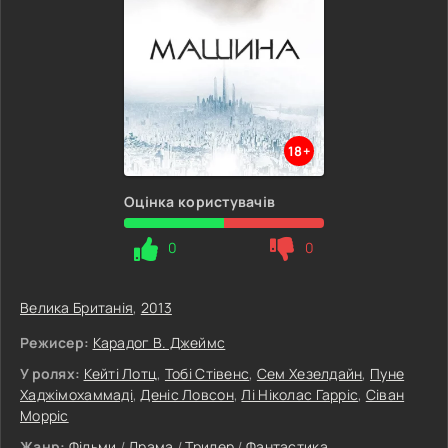
18+
Оцінка користувачів
0
0
Велика Британія
,
2013
Режисер:
Карадог В. Джеймс
У ролях:
Кейті Лотц
,
Тобі Стівенс
,
Сем Хезелдайн
,
Пуне
Хаджімохаммаді
,
Деніс Ловсон
,
Лі Ніколас Гарріс
,
Сіван
Морріс
Жанр:
Фільми
/
Драма
/
Трилер
/
Фантастика