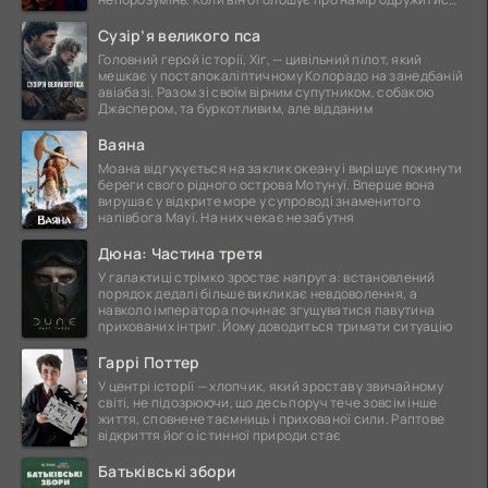
це
Сузір’я великого пса
Головний герой історії, Хіг, — цивільний пілот, який
мешкає у постапокаліптичному Колорадо на занедбаній
авіабазі. Разом зі своїм вірним супутником, собакою
Джаспером, та буркотливим, але відданим
Ваяна
Моана відгукується на заклик океану і вирішує покинути
береги свого рідного острова Мотунуї. Вперше вона
вирушає у відкрите море у супроводі знаменитого
напівбога Мауї. На них чекає незабутня
Дюна: Частина третя
У галактиці стрімко зростає напруга: встановлений
порядок дедалі більше викликає невдоволення, а
навколо імператора починає згущуватися павутина
прихованих інтриг. Йому доводиться тримати ситуацію
Гаррі Поттер
У центрі історії — хлопчик, який зростав у звичайному
світі, не підозрюючи, що десь поруч тече зовсім інше
життя, сповнене таємниць і прихованої сили. Раптове
відкриття його істинної природи стає
Батьківські збори