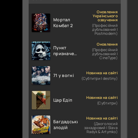
Оновлення
Українського
Мортал
озвучення
Комбат 2
(Професійний
дубльований |
Postmodern)
Оновлення
Пункт
(Професійний
призначення
дубльований |
CineType)
4
Новинка на сайті
71 у вогні
(Субтитри | destiny)
Новинка на сайті
Цар Едіп
(Субтитри)
Новинка на сайті
Багдадський
(Двоголосий
злодій
закадровий | Slava
Radyk & Artymko)