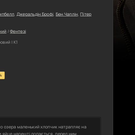
емпбелл
,
Джеральдін Брофі
,
Бен Чаплін
,
Пітер
ний
/
Фентезі
вий | К1
.4
о озера маленький хлопчик натрапляє на
и яйце нарешті лопається, перед ним