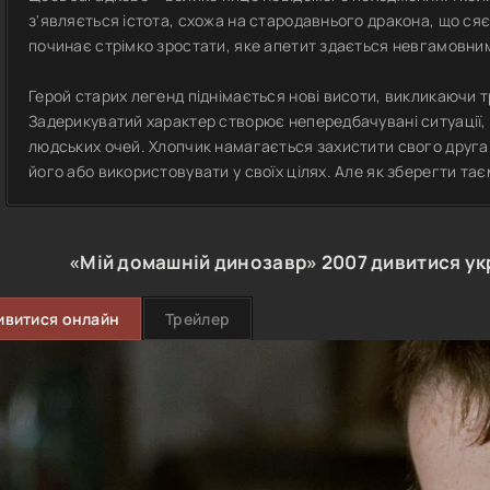
з'являється істота, схожа на стародавнього дракона, що ся
починає стрімко зростати, яке апетит здається невгамовни
Герой старих легенд піднімається нові висоти, викликаючи т
Задерикуватий характер створює непередбачувані ситуації,
людських очей. Хлопчик намагається захистити свого друга 
його або використовувати у своїх цілях. Але як зберегти та
«Мій домашній динозавр»
2007
дивитися ук
ивитися онлайн
Трейлер