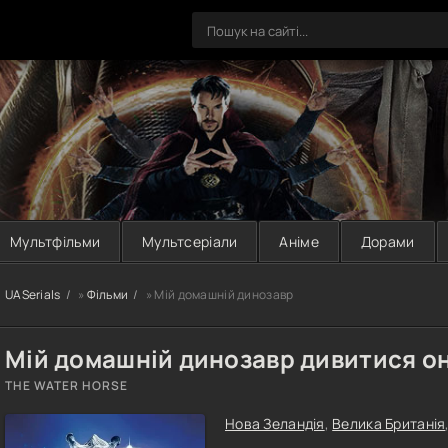
Мультфільми
Мультсеріали
Аніме
Дорами
UASerials
»
Фільми
» Мій домашній динозавр
Мій домашній динозавр дивитися о
THE WATER HORSE
Нова Зеландія
,
Велика Британія