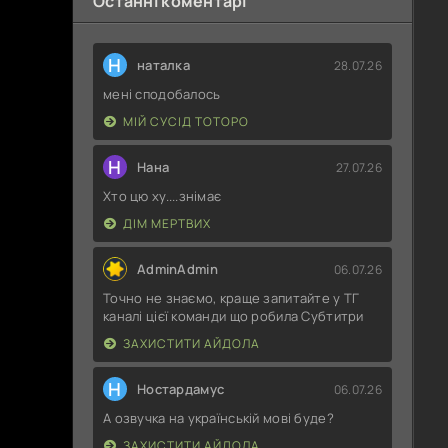
Останні коментарі
Н
наталка
28.07.26
мені сподобалось
МІЙ СУСІД ТОТОРО
Н
Нана
27.07.26
Хто цю ху....знімає
ДІМ МЕРТВИХ
AdminAdmin
06.07.26
Точно не знаємо, краще запитайте у ТГ
каналі цієї команди що робила Субтитри
ЗАХИСТИТИ АЙДОЛА
Н
Ностардамус
06.07.26
А озвучка на українській мові буде?
ЗАХИСТИТИ АЙДОЛА