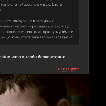
є магією та неймовірною міццю. Істота
м.
ривогу і здивування в оточуючих.
 унеможливлюючи приховати цю істоту від
від недоброзичливців, які прагнуть упіймати
ємницю, коли істота така велична і вражаюча?
раїнською онлайн безкоштовно
НЕ ПРАЦЮЄ?