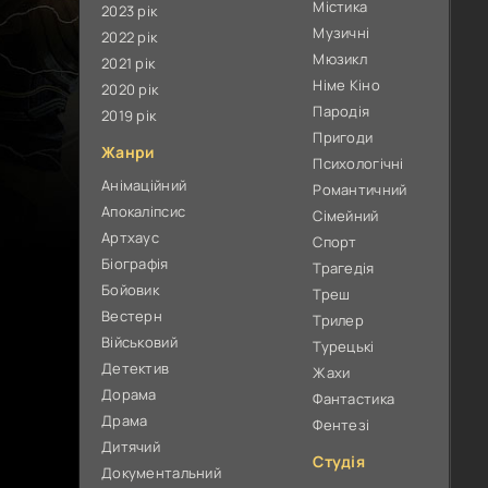
Містика
2023 рік
Музичні
2022 рік
Мюзикл
2021 рік
Німе Кіно
2020 рік
Пародія
2019 рік
Пригоди
Жанри
Психологічні
Анімаційний
Романтичний
Апокаліпсис
Сімейний
Артхаус
Спорт
Біографія
Трагедія
Бойовик
Треш
Вестерн
Трилер
Військовий
Турецькі
Детектив
Жахи
Дорама
Фантастика
Драма
Фентезі
Дитячий
Студія
Документальний