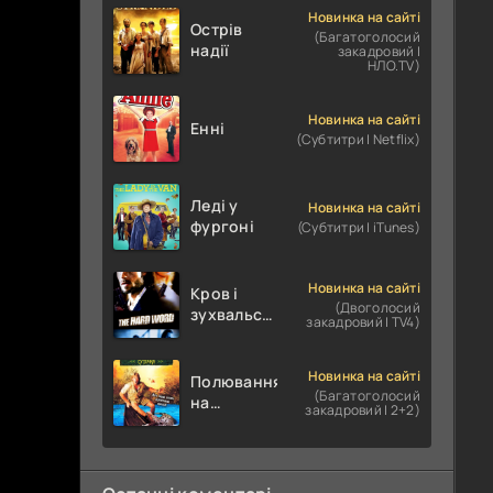
Новинка на сайті
Острів
(Багатоголосий
надії
закадровий |
НЛО.TV)
Новинка на сайті
Енні
(Субтитри | Netflix)
Леді у
Новинка на сайті
фургоні
(Субтитри | iTunes)
Новинка на сайті
Кров і
(Двоголосий
зухвальство
закадровий | TV4)
/ Родинне
пограбування
Новинка на сайті
Полювання
(Багатоголосий
на
закадровий | 2+2)
крокодилів:
Сутичка