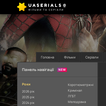
UASERIALS🍿
ФІЛЬМИ ТА СЕРІАЛИ
Головна
Фільми
Серіали
Панель навігації
Роки
Короткометржні
Кримінал
2026 рік
ЛГБТ
2025 рік
Мелодрама
2024 рік