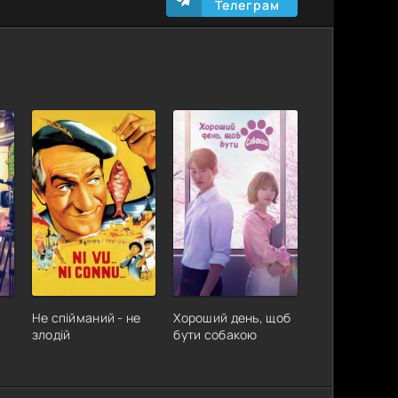
Телеграм
Не спійманий - не
Хороший день, щоб
злодій
бути собакою