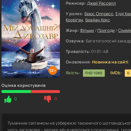
Режисер:
Джей Расселл
У ролях:
Брюс Олпресс
,
Едді К
Корріґен
,
Брайан Кокс
Жанр:
Фільми
/
Пригоди
/
Сімей
Озвучка:
Багатоголосий закадро
Тривалість:
01:51::48
Оновлення:
Новинка на сайті
12+
Якість:
IMDb:
FHD 1080
6
Оцінка користувачів
0
0
Туманним світанком на узбережжі таємничого шотландськог
щось загадкове – велике яйце невідомого походження. І кол