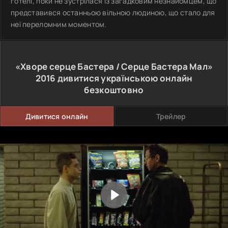
готелі, поки не зустрілася із загадковим незнайомцем, що
представився останньою вільною людиною, що стало для
неї переломним моментом.
«Хворе серце Бастера / Серце Бастера Мал»
2016
дивитися українською онлайн
безкоштовно
Дивитися онлайн
Трейлер