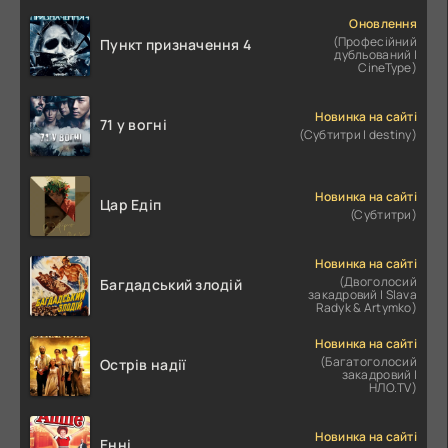
Оновлення
(Професійний
Пункт призначення 4
дубльований |
CineType)
Новинка на сайті
71 у вогні
(Субтитри | destiny)
Новинка на сайті
Цар Едіп
(Субтитри)
Новинка на сайті
(Двоголосий
Багдадський злодій
закадровий | Slava
Radyk & Artymko)
Новинка на сайті
(Багатоголосий
Острів надії
закадровий |
НЛО.TV)
Новинка на сайті
Енні