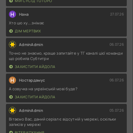
МІЙ СУСІД ТОТОРО
Н
Нана
27.07.26
Хто цю ху....знімає
ДІМ МЕРТВИХ
AdminAdmin
06.07.26
Точно не знаємо, краще запитайте у ТГ каналі цієї команди
що робила Субтитри
ЗАХИСТИТИ АЙДОЛА
Н
Ностардамус
06.07.26
А озвучка на українській мові буде?
ЗАХИСТИТИ АЙДОЛА
AdminAdmin
05.07.26
Вітаємо Вас, даний серіал є відсутній у мережі, оскільки
записів у мережі
ВІТЕР КОХАННЯ