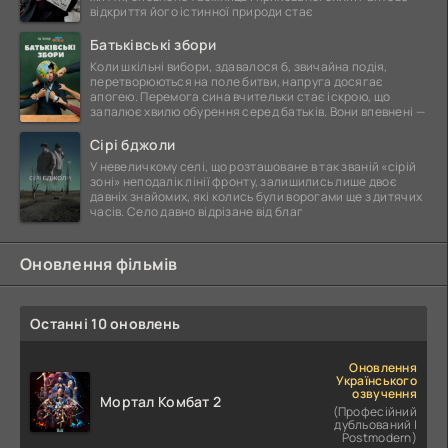
відкриття його істинної природи стає
Батьківські збори
Коли шкільні вибори, здавалося б, звичайна подія,
перетворюються на поле битви, напруга досягає
апогею. Перемога сина вчительки стає іскрою, що
запалює хвилю обурення серед батьків. Вони впевнені —
Сірі бджоли
У невеличкому селі, що розташоване в так званій «сірій
зоні» неподалік лінії фронту, залишились лише двоє
давніх знайомих, які колись були ворогами ще з дитячих
часів. Село давно відрізане від благ
Оновлення фільмів
Останні 10 оновлень
Оновлення
Українського
озвучення
Мортал Комбат 2
(Професійний
дубльований |
Postmodern)