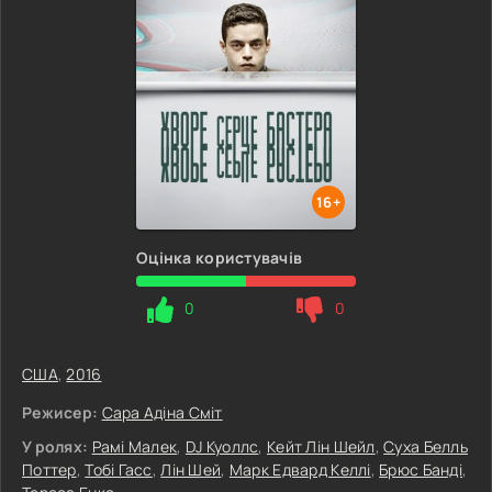
16+
Оцінка користувачів
0
0
США
,
2016
Режисер:
Сара Адіна Сміт
У ролях:
Рамі Малек
,
DJ Куоллс
,
Кейт Лін Шейл
,
Суха Белль
Поттер
,
Тобі Гасс
,
Лін Шей
,
Марк Едвард Келлі
,
Брюс Банді
,