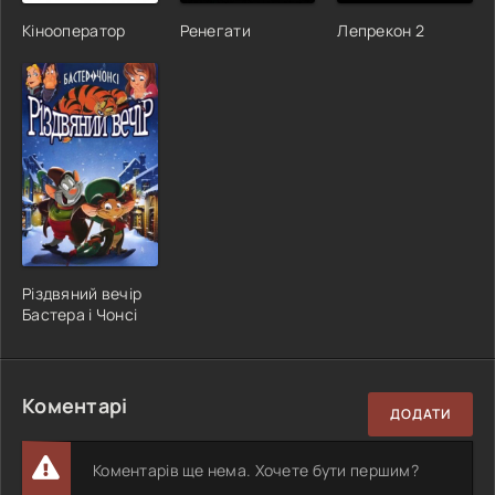
Кінооператор
Ренегати
Лепрекон 2
Різдвяний вечір
Бастера і Чонсі
Коментарі
ДОДАТИ
Коментарів ще нема. Хочете бути першим?