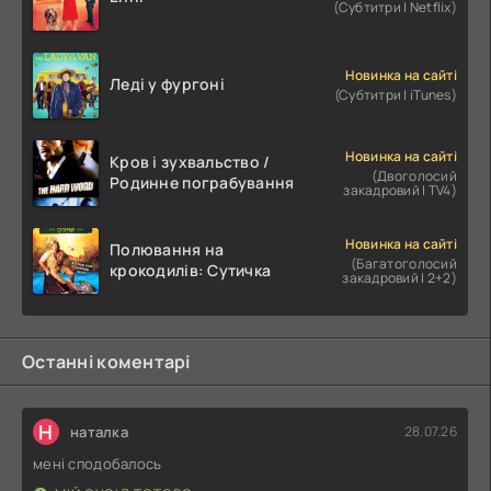
(Субтитри | Netflix)
Новинка на сайті
Леді у фургоні
(Субтитри | iTunes)
Новинка на сайті
Кров і зухвальство /
(Двоголосий
Родинне пограбування
закадровий | TV4)
Новинка на сайті
Полювання на
(Багатоголосий
крокодилів: Сутичка
закадровий | 2+2)
Останні коментарі
Н
наталка
28.07.26
мені сподобалось