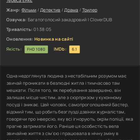
Тереса Енкє
Жанр:
Фільми
/
Детектив
/
Драма
/
Трилер
Озвучка:
Багатоголосий закадровий | CloverDUB
Тривалість:
01:38:05
Оновлення:
Новинка на сайті
Якість:
IMDb:
FHD 1080
6.1
Одна недоглянута людина з нестабільним розумом має
звичай проникати в безлюдні житла і тимчасово там
мешкати. Після того, як перебування завершено, він
залишає місце чистим, але з сюрпризом у кухонному
посуді і зникає. Цей чоловік, самопроголошений Бастер,
відомий тим, що робить безглузді дзвінки журналістам,
говорячи про інверсію, яку всі ігнорують, окрім поліції, яка
прагне затримати його. Раніше ця особистість вела
звичайне життя з сім'єю і працювала в нічну зміну в