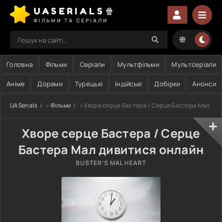
UASERIALS🍿
ФІЛЬМИ ТА СЕРІАЛИ
Головна
Фільми
Серіали
Мультфільми
Мультсеріали
Аніме
Дорами
Турецькі
Індійські
Добірки
Анонси
UASerials
»
Фільми
» Хворе серце Бастера / Серце Бастера Мал
Хворе серце Бастера / Серце
Бастера Мал дивитися онлайн
BUSTER'S MAL HEART