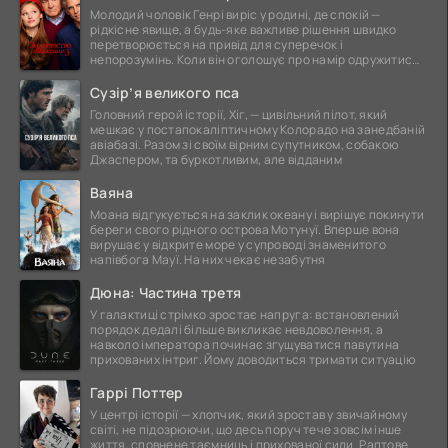
Молодий чоловік Генрі виріс у родині, де спокій —
рідкісне явище, а будь-яке важливе рішення швидко
перетворюється на привід для суперечок і
непорозумінь. Коли він оголошує про намір одружитися,
це
Сузір’я великого пса
Головний герой історії, Хіг, — цивільний пілот, який
мешкає у постапокаліптичному Колорадо на занедбаній
авіабазі. Разом зі своїм вірним супутником, собакою
Джаспером, та буркотливим, але відданим
Ваяна
Моана відгукується на заклик океану і вирішує покинути
береги свого рідного острова Мотунуї. Вперше вона
вирушає у відкрите море у супроводі знаменитого
напівбога Мауї. На них чекає незабутня
Дюна: Частина третя
У галактиці стрімко зростає напруга: встановлений
порядок дедалі більше викликає невдоволення, а
навколо імператора починає згущуватися павутина
прихованих інтриг. Йому доводиться тримати ситуацію
Гаррі Поттер
У центрі історії — хлопчик, який зростав у звичайному
світі, не підозрюючи, що десь поруч тече зовсім інше
життя, сповнене таємниць і прихованої сили. Раптове