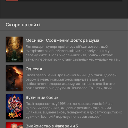
Скоро на сайті
Месники: Сходження Доктора Дума
Легендарні супергерої знову об'єднуються, щоб
зустрітися з найнебезпечнішим випробуванням у
своєму житті. Після численних битв, болючих втрат і
важких перемог вони стали сильнішими, мудрішими та
ще
Одіссея
Після завершення Троянської війни цар Ітаки Одіссей
разом із невеликим загоном вирушає в довгу й
небезпечну подорож додому, де на нього вже багато
років чекає вірна дружина Пенелопа. Та шлях, який
Вуличний боєць
Події переносять у 1993 рік, де двоє колишніх бійців
вуличних поєдинків, які давно розійшлися різними
шляхами, змушені знову повернутися до світу жорстоких
сутичок. Їх спокій порушує поява загадкової
Знайомство з Факерами 3