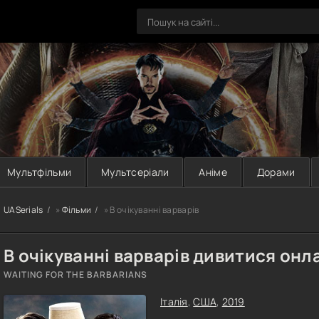
Мультфільми
Мультсеріали
Аніме
Дорами
UASerials
»
Фільми
» В очікуванні варварів
В очікуванні варварів дивитися онл
WAITING FOR THE BARBARIANS
Італія
,
США
,
2019