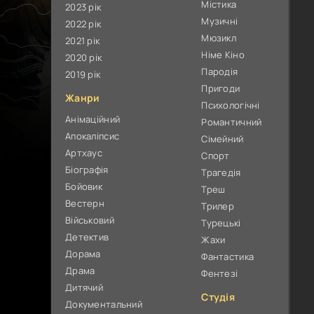
Містика
2023 рік
Музичні
2022 рік
Мюзикл
2021 рік
Німе Кіно
2020 рік
Пародія
2019 рік
Пригоди
Жанри
Психологічні
Анімаційний
Романтичний
Апокаліпсис
Сімейний
Артхаус
Спорт
Біографія
Трагедія
Бойовик
Треш
Вестерн
Трилер
Військовий
Турецькі
Детектив
Жахи
Дорама
Фантастика
Драма
Фентезі
Дитячий
Студія
Документальний