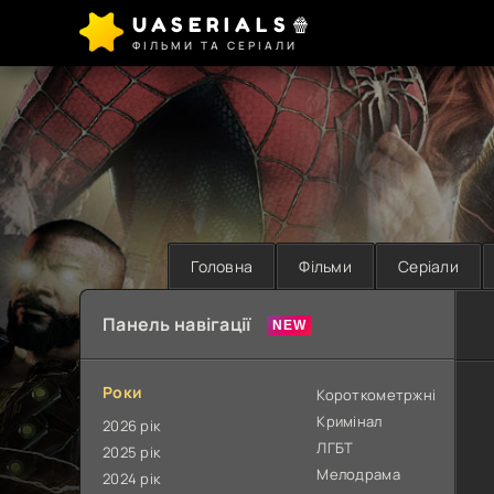
UASERIALS🍿
ФІЛЬМИ ТА СЕРІАЛИ
Головна
Фільми
Серіали
Панель навігації
Роки
Короткометржні
Кримінал
2026 рік
ЛГБТ
2025 рік
Мелодрама
2024 рік