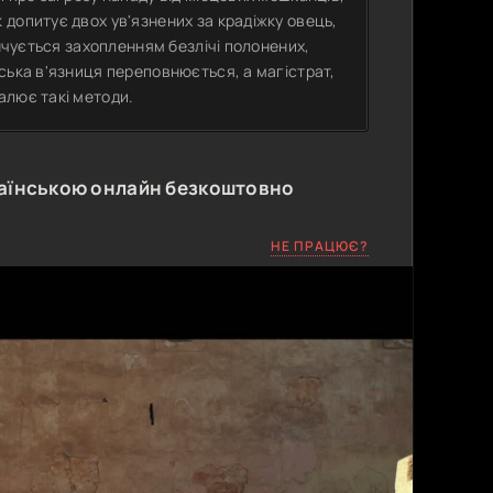
допитує двох ув'язнених за крадіжку овець,
інчується захопленням безлічі полонених,
ська в'язниця переповнюється, а магістрат,
алює такі методи.
аїнською онлайн безкоштовно
НЕ ПРАЦЮЄ?