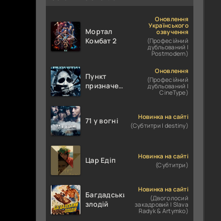
Оновлення
Українського
Мортал
озвучення
Комбат 2
(Професійний
дубльований |
Postmodern)
Оновлення
Пункт
(Професійний
призначення
дубльований |
CineType)
4
Новинка на сайті
71 у вогні
(Субтитри | destiny)
Новинка на сайті
Цар Едіп
(Субтитри)
Новинка на сайті
Багдадський
(Двоголосий
злодій
закадровий | Slava
Radyk & Artymko)