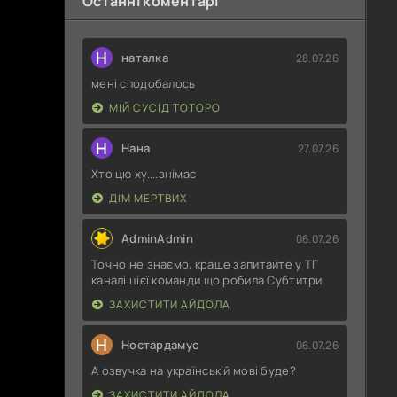
Останні коментарі
Н
наталка
28.07.26
мені сподобалось
МІЙ СУСІД ТОТОРО
Н
Нана
27.07.26
Хто цю ху....знімає
ДІМ МЕРТВИХ
AdminAdmin
06.07.26
Точно не знаємо, краще запитайте у ТГ
каналі цієї команди що робила Субтитри
ЗАХИСТИТИ АЙДОЛА
Н
Ностардамус
06.07.26
А озвучка на українській мові буде?
ЗАХИСТИТИ АЙДОЛА