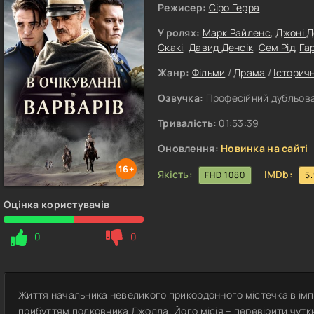
Режисер:
Сіро Герра
У ролях:
Марк Райленс
,
Джоні 
Скакі
,
Давид Денсік
,
Сем Рід
,
Га
Жанр:
Фільми
/
Драма
/
Історич
Озвучка:
Професійний дубльован
Тривалість:
01:53:39
Оновлення:
Новинка на сайті
16+
Якість:
IMDb:
FHD 1080
5
Оцінка користувачів
0
0
Життя начальника невеликого прикордонного містечка в імпе
прибуттям полковника Джолла. Його місія – перевірити чутк