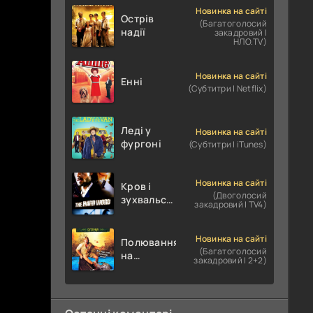
Новинка на сайті
Острів
(Багатоголосий
надії
закадровий |
НЛО.TV)
Новинка на сайті
Енні
(Субтитри | Netflix)
Леді у
Новинка на сайті
фургоні
(Субтитри | iTunes)
Новинка на сайті
Кров і
(Двоголосий
зухвальство
закадровий | TV4)
/ Родинне
пограбування
Новинка на сайті
Полювання
(Багатоголосий
на
закадровий | 2+2)
крокодилів:
Сутичка