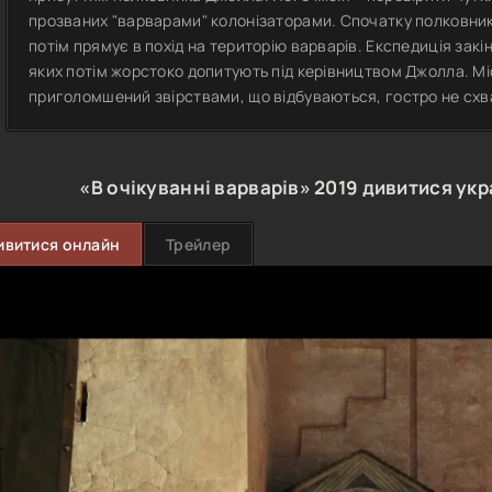
прозваних "варварами" колонізаторами. Спочатку полковник 
потім прямує в похід на територію варварів. Експедиція зак
яких потім жорстоко допитують під керівництвом Джолла. Мі
приголомшений звірствами, що відбуваються, гостро не схв
«В очікуванні варварів»
2019
дивитися укр
ивитися онлайн
Трейлер