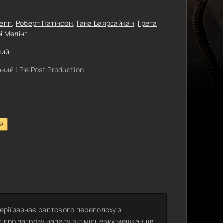
Депп
,
Роберт Патінсон
,
Гана Баярсайкан
,
Грета
рі Мелінг
ний
ий | Pie Post Production
.9
рії зазнає раптового переполоху з
и про загрозу нападу від місцевих мешканців,