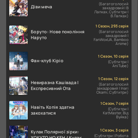
(Багатоголосий
Діви меча
закадровий | В
Лапках, Субтитри |
В Лапках)
1 Сезон, 293 серія
Боруто: Нове покоління
(Багатоголосий
закадровий |
Наруто
FanWoxUA, Bamboo
Anime)
1 Сезон, 10 серія
Фан-клуб Кіріо
(Субтитри |
AniTube)
1 Сезон, 12 серія
Невиразна Кашівада І
(Багатоголосий
Експресивний Ота
закадровий | Inari
Okami, Субтитри)
1 Сезон, 7 серія
Навіть Копія здатна
(Субтитри |
закохатися
KatMaster, Від
Вуйка)
1 Сезон, 3 серія
Кулак Полярної зірки:
(Субтитри | Робота
ХОКУТО НО КЕН / Кулак