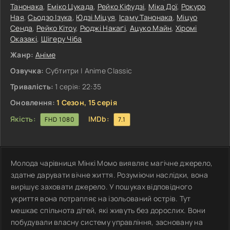
Танонака
,
Еміко Цукада
,
Рейко Кіфудзі
,
Міка Дої
,
Рокуро
Ная
,
Сьодзо Ізука
,
Юдзі Міцуя
,
Ісаму Танонака
,
Міцуо
Сенда
,
Рейко Кітоу
,
Рюджі Накаґі
,
Ацуко Майн
,
Хіромі
Оказакі
,
Шігеру Чіба
Жанр:
Аніме
Озвучка:
Субтитри | Anime Classic
Тривалість:
1 серія: 22:35
Оновлення:
1 Сезон, 15 серія
Якість:
IMDb:
FHD 1080
7.1
Молода чарівниця Мінкі Момо виявляє магічне джерело,
здатне дарувати вічне життя. Розуміючи наслідки, вона
вирішує заховати джерело. У пошуках відповідного
укриття вона потрапляє на ізольований острів. Тут
мешкає спільнота дітей, які живуть без дорослих. Вони
побудували власну систему управління, засновану на