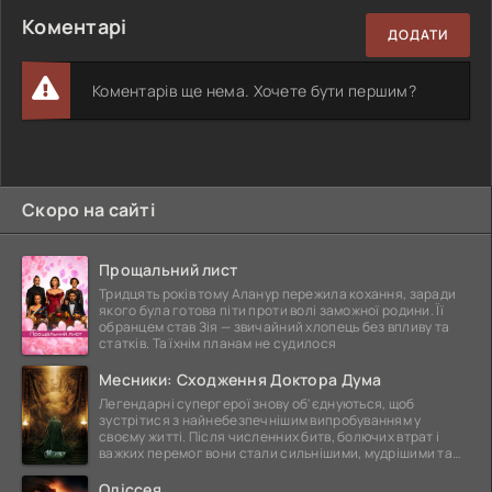
Коментарі
ДОДАТИ
Коментарів ще нема. Хочете бути першим?
Скоро на сайті
Прощальний лист
Тридцять років тому Аланур пережила кохання, заради
якого була готова піти проти волі заможної родини. Її
обранцем став Зія — звичайний хлопець без впливу та
статків. Та їхнім планам не судилося
Месники: Сходження Доктора Дума
Легендарні супергерої знову об'єднуються, щоб
зустрітися з найнебезпечнішим випробуванням у
своєму житті. Після численних битв, болючих втрат і
важких перемог вони стали сильнішими, мудрішими та
ще
Одіссея