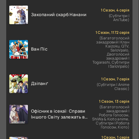
1 Сезон, 4 серія
Закопаний скарб Нанани
(Субтитри |
AniTube)
1 Сезон, 1172 серія
(Багатоголосий
закадровий | Клан
Kaizoku, QTV,
Ван Піс
SaloVpalo,
Двоголосий
закадровий |
Togarashi, Субтитри
| SaloVpalo)
1 Сезон, 7 серія
Дзіпанґ
(Субтитри | Anime
Classic)
1 Сезон, 13 серія
(Багатоголосий
Офісник в ісекаї: Справи
закадровий |
Робота Голосом,
Іншого Світу залежать від
ShiWa & Kioto anime,
Корпоративного Раба
Субтитри | Робота
Голосом, Кіото)
1 Сезон, 1 серія