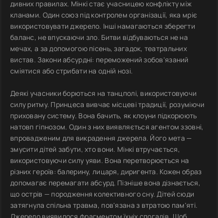
дивних правилах. Мінкі стає учасницею конфлікту між
кланами. Один союз під контролем організації, яка мріє
використовувати джерело. Інші намагаються зберегти
баланс, не впускаючи зло. Битви відбуваються не на
мечах, а за допомогою пісень, загадок, театральних
вистав. Закони абсурдні: переможений зобов'язаний
сміятися або стрибати на одній нозі.
Деякі учасники борються на танцполі, використовуючи
силу ритму. Принцеса вивчає місцеві традиції, розуміючи
приховану систему. Вона бачить, як клоуни підкорюють
натовп гіпнозом. Один з них виявляється агентом ззовні,
впровадженим для викрадення джерела. Його мета —
змусити дітей забути, хто вони. Мінкі втручається,
використовуючи силу уяви. Вона перетворюється на
різних героїв: балерину, лицаря, диригента. Кожен образ
допомагає перемагати абсурд. Пізніше вона дізнається,
що острів — породження колективного сну. Дітей сюди
затягнула спільна травма, пов'язана з втратою пам'яті.
Джерело виявилося фрагментом їхніх спогадів. Щоб