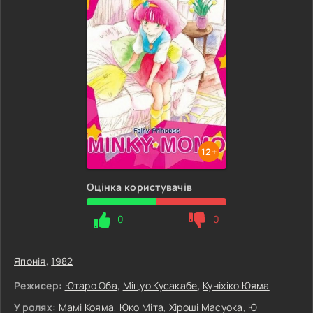
12+
Оцінка користувачів
0
0
Японія
,
1982
Режисер:
Ютаро Оба
,
Міцуо Кусакабе
,
Куніхіко Юяма
У ролях:
Мамі Кояма
,
Юко Міта
,
Хіроші Масуока
,
Ю