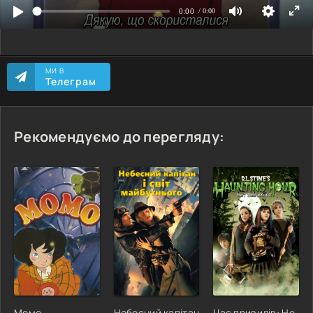
МИ В
Телеграм
Рекомендуємо до перегляду:
Момо
Небесний капітан
Час привидів: Не