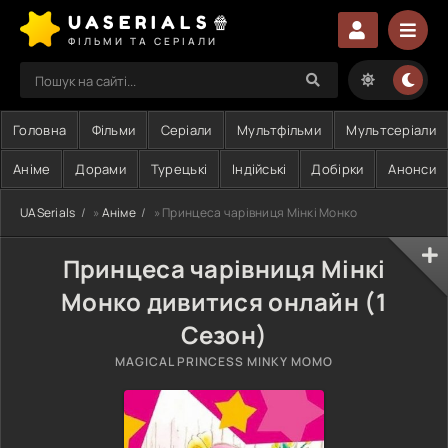
UASERIALS🍿
ФІЛЬМИ ТА СЕРІАЛИ
Головна
Фільми
Серіали
Мультфільми
Мультсеріали
Аніме
Дорами
Турецькі
Індійські
Добірки
Анонси
UASerials
»
Аніме
» Принцеса чарівниця Мінкі Монко
Принцеса чарівниця Мінкі
Монко дивитися онлайн (1
Сезон)
MAGICAL PRINCESS MINKY MOMO