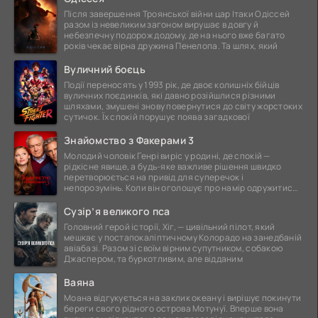
Після завершення Троянської війни цар Ітаки Одіссей
разом із невеликим загоном вирушає в довгу й
небезпечну подорож додому, де на нього вже багато
років чекає вірна дружина Пенелопа. Та шлях, який
Вуличний боєць
Події переносять у 1993 рік, де двоє колишніх бійців
вуличних поєдинків, які давно розійшлися різними
шляхами, змушені знову повернутися до світу жорстоких
сутичок. Їх спокій порушує поява загадкової
Знайомство з Факерами 3
Молодий чоловік Генрі виріс у родині, де спокій —
рідкісне явище, а будь-яке важливе рішення швидко
перетворюється на привід для суперечок і
непорозумінь. Коли він оголошує про намір одружитися,
це
Сузір’я великого пса
Головний герой історії, Хіг, — цивільний пілот, який
мешкає у постапокаліптичному Колорадо на занедбаній
авіабазі. Разом зі своїм вірним супутником, собакою
Джаспером, та буркотливим, але відданим
Ваяна
Моана відгукується на заклик океану і вирішує покинути
береги свого рідного острова Мотунуї. Вперше вона