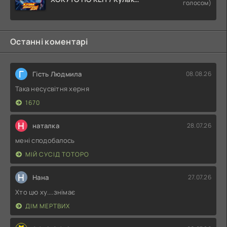
голосом)
Північної Зорі
Останні коментарі
Г
Гість Людмила
08.08.26
Така несусвітня херня
1670
Н
наталка
28.07.26
мені сподобалось
МІЙ СУСІД ТОТОРО
Н
Нана
27.07.26
Хто цю ху....знімає
ДІМ МЕРТВИХ