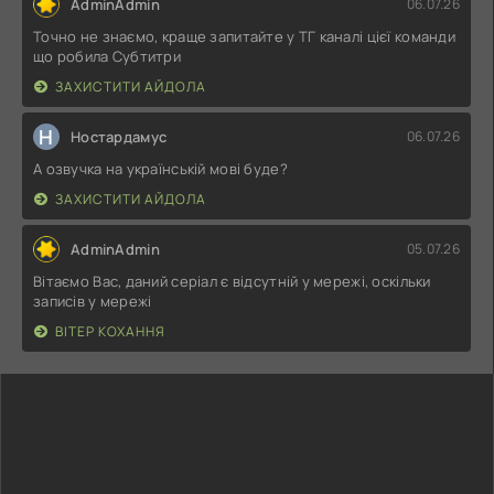
AdminAdmin
06.07.26
Точно не знаємо, краще запитайте у ТГ каналі цієї команди
що робила Субтитри
ЗАХИСТИТИ АЙДОЛА
Н
Ностардамус
06.07.26
А озвучка на українській мові буде?
ЗАХИСТИТИ АЙДОЛА
AdminAdmin
05.07.26
Вітаємо Вас, даний серіал є відсутній у мережі, оскільки
записів у мережі
ВІТЕР КОХАННЯ