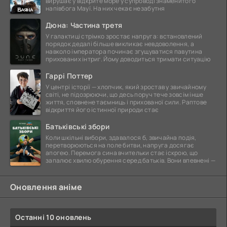
вирушає у відкрите море у супроводі знаменитого
напівбога Мауї. На них чекає незабутня
Дюна: Частина третя
У галактиці стрімко зростає напруга: встановлений
порядок дедалі більше викликає невдоволення, а
навколо імператора починає згущуватися павутина
прихованих інтриг. Йому доводиться тримати ситуацію
Гаррі Поттер
У центрі історії — хлопчик, який зростав у звичайному
світі, не підозрюючи, що десь поруч тече зовсім інше
життя, сповнене таємниць і прихованої сили. Раптове
відкриття його істинної природи стає
Батьківські збори
Коли шкільні вибори, здавалося б, звичайна подія,
перетворюються на поле битви, напруга досягає
апогею. Перемога сина вчительки стає іскрою, що
запалює хвилю обурення серед батьків. Вони впевнені —
Оновлення аніме
Останні 10 оновлень