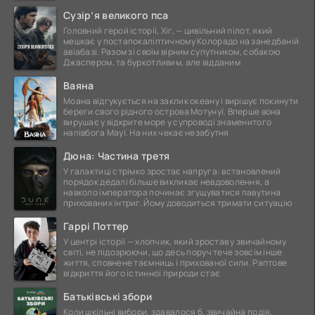
це
Сузір’я великого пса
Головний герой історії, Хіг, — цивільний пілот, який
мешкає у постапокаліптичному Колорадо на занедбаній
авіабазі. Разом зі своїм вірним супутником, собакою
Джаспером, та буркотливим, але відданим
Ваяна
Моана відгукується на заклик океану і вирішує покинути
береги свого рідного острова Мотунуї. Вперше вона
вирушає у відкрите море у супроводі знаменитого
напівбога Мауї. На них чекає незабутня
Дюна: Частина третя
У галактиці стрімко зростає напруга: встановлений
порядок дедалі більше викликає невдоволення, а
навколо імператора починає згущуватися павутина
прихованих інтриг. Йому доводиться тримати ситуацію
Гаррі Поттер
У центрі історії — хлопчик, який зростав у звичайному
світі, не підозрюючи, що десь поруч тече зовсім інше
життя, сповнене таємниць і прихованої сили. Раптове
відкриття його істинної природи стає
Батьківські збори
Коли шкільні вибори, здавалося б, звичайна подія,