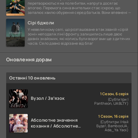
перетворюються на поле битви, напруга досягає
апогею. Перемога сина вчительки стає іскрою, що
запалює хвилю обурення серед батьків. Вони впевнені —
Сірі бджоли
У невеличкому селі, що розташоване в так званій «сірій
зоні» неподалік лінії фронту, залишились лише двоє
давніх знайомих, які колись були ворогами ще з дитячих
часів. Село давно відрізане від благ
Оновлення дорам
Останні 10 оновлень
1 Сезон, 6 серія
Вузол / Звʼязок
(Субтитри |
Pantheon, UABLTY)
1 Сезон, 16 серія
Абсолютне значення
(Субтитри | Най
кохання / Абсолютне
Буде!, BambooUA,
Ada_Ya.Yaoi)
значення романтики