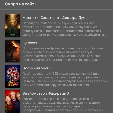
Скоро на сайті
Месники: Сходження Доктора Дума
Легендарні супергерої знову об'єднуються, щоб
зустрітися з найнебезпечнішим випробуванням у
своєму житті. Після численних битв, болючих втрат і
важких перемог вони стали сильнішими, мудрішими та
ще
Одіссея
Після завершення Троянської війни цар Ітаки Одіссей
разом із невеликим загоном вирушає в довгу й
небезпечну подорож додому, де на нього вже багато
років чекає вірна дружина Пенелопа. Та шлях, який
Вуличний боєць
Події переносять у 1993 рік, де двоє колишніх бійців
вуличних поєдинків, які давно розійшлися різними
шляхами, змушені знову повернутися до світу жорстоких
сутичок. Їх спокій порушує поява загадкової
Знайомство з Факерами 3
Молодий чоловік Генрі виріс у родині, де спокій —
рідкісне явище, а будь-яке важливе рішення швидко
перетворюється на привід для суперечок і
непорозумінь. Коли він оголошує про намір одружитися,