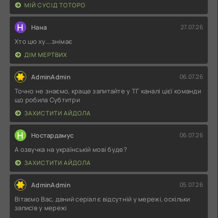
МІЙ СУСІД ТОТОРО
Н
Нана
27.07.26
Хто цю ху....знімає
ДІМ МЕРТВИХ
AdminAdmin
06.07.26
Точно не знаємо, краще запитайте у ТГ каналі цієї команди
що робила Субтитри
ЗАХИСТИТИ АЙДОЛА
Н
Ностардамус
06.07.26
А озвучка на українській мові буде?
ЗАХИСТИТИ АЙДОЛА
AdminAdmin
05.07.26
Вітаємо Вас, даний серіал є відсутній у мережі, оскільки
записів у мережі