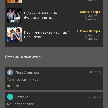
1 Сезон, 6 серія
Відкинь емоції / Не
(Субтитри |
будьте занадто
Pantheon)
емоційними
1 Сезон, 10 серія
Пес, який гавкає на літак /
(Субтитри |
Пес і літак
Pantheon)
Останні коментарі
Г
Гість Людмила
08.08.26
Така несусвітня херня
1670
Н
наталка
28.07.26
мені сподобалось