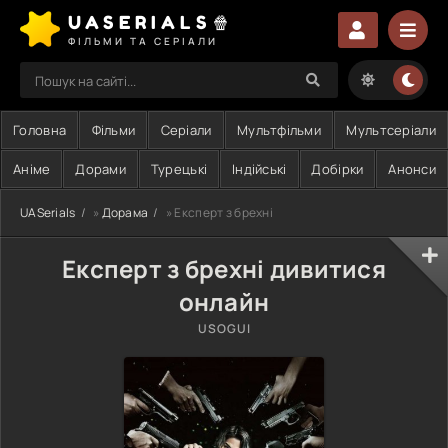
UASERIALS🍿
ФІЛЬМИ ТА СЕРІАЛИ
Головна
Фільми
Серіали
Мультфільми
Мультсеріали
Аніме
Дорами
Турецькі
Індійські
Добірки
Анонси
UASerials
»
Дорама
» Експерт з брехні
Експерт з брехні дивитися
онлайн
USOGUI