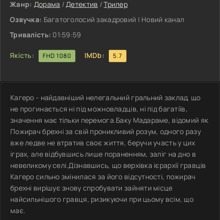
Жанр:
Дорама
/
Детектив
/
Трилер
Озвучка:
Багатоголосий закадровий | Новий канал
Тривалість:
01:59:59
Якість:
IMDb:
FHD 1080
5.7
Кагеро - найдавніший нелегальний гральний заклад, що
не прогинається ні під можновладців, ні під багатіїв,
значення має тільки перемога.Баку Мадараме, відомий як
Пожирач брехні за свій проникливий розум, одного разу
вже ледве не втратив своє життя, беручи участь у цих
іграх, але відбувшись лише пораненням, заліг на дно в
невеликому селі.Дізнавшись, що верхівка ієрархії гравців
Кагеро сильно змінилася за його відсутності, пожирач
брехні вирішує знову спробувати зайняти місце
найсильнішого гравця, ризикуючи при цьому всім, що
має.