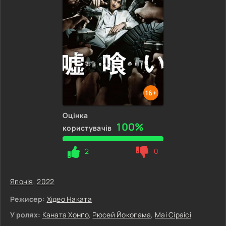
16+
Оцінка
100%
користувачів
2
0
Японія
,
2022
Режисер:
Хідео Наката
У ролях:
Каната Хонґо
,
Рюсей Йокогама
,
Маі Сіраісі