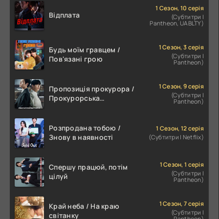
1 Сезон, 10 серія
Відплата
(Субтитри |
Pantheon, UABLTY)
1 Сезон, 3 серія
Будь моїм гравцем /
(Субтитри |
Пов'язані грою
Pantheon)
1 Сезон, 9 серія
Пропозиція прокурора /
(Субтитри |
Прокурорська
Pantheon)
пропозиція
Розпродана тобою /
1 Сезон, 12 серія
Знову в наявності
(Субтитри | Netflix)
1 Сезон, 1 серія
Спершу працюй, потім
(Субтитри |
цілуй
Pantheon)
1 Сезон, 7 серія
Край неба / На краю
(Субтитри |
світанку
Pantheon)