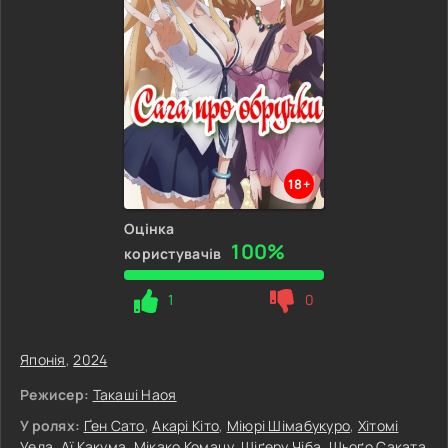
18+
Оцінка
100%
користувачів
1
0
Японія
,
2024
Режисер:
Такаші Наоя
У ролях:
Ґен Сато
,
Акарі Кіто
,
Міюрі Шімабукуро
,
Хітомі
Уеда
,
Аї Какума
,
Мікако Комацу
,
Шіґеру Чіба
,
Шьоґо Саката