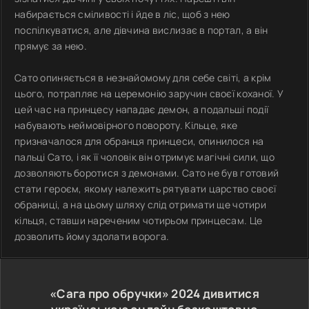
набирається сміливості і йде в ліс, щоб з нею
поспілкуватися, але дівчина вислизає в портал, а він
прямує за нею.
Сато опиняється в незнайомому для себе світі, а крім
цього, потрапляє на церемонію заручин своєї коханої. У
цей час на принцесу нападає демон, а подальші події
набувають неймовірного повороту. Кільце, яке
призначалося для обранця принцеси, опинилося на
пальці Сато, і як її чоловік він отримує магічні сили, що
дозволяють боротися з демонами. Сато не був готовий
стати героєм, якому належить рятувати царство своєї
обраниці, а на цьому шляху слід отримати ще чотири
кільця, ставши нареченим чотирьом принцесам. Це
дозволить йому здолати ворога.
«Сага про обручки»
2024
дивитися