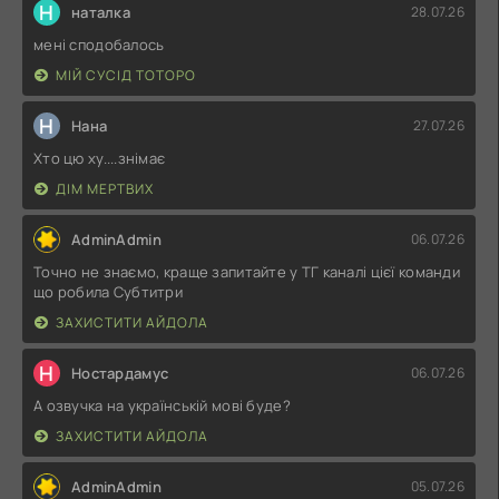
Н
наталка
28.07.26
мені сподобалось
МІЙ СУСІД ТОТОРО
Н
Нана
27.07.26
Хто цю ху....знімає
ДІМ МЕРТВИХ
AdminAdmin
06.07.26
Точно не знаємо, краще запитайте у ТГ каналі цієї команди
що робила Субтитри
ЗАХИСТИТИ АЙДОЛА
Н
Ностардамус
06.07.26
А озвучка на українській мові буде?
ЗАХИСТИТИ АЙДОЛА
AdminAdmin
05.07.26