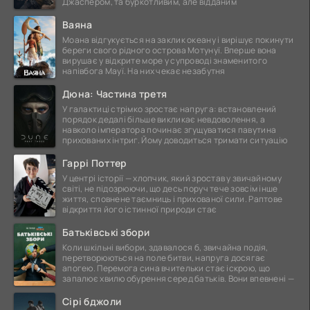
Джаспером, та буркотливим, але відданим
Ваяна
Моана відгукується на заклик океану і вирішує покинути
береги свого рідного острова Мотунуї. Вперше вона
вирушає у відкрите море у супроводі знаменитого
напівбога Мауї. На них чекає незабутня
Дюна: Частина третя
У галактиці стрімко зростає напруга: встановлений
порядок дедалі більше викликає невдоволення, а
навколо імператора починає згущуватися павутина
прихованих інтриг. Йому доводиться тримати ситуацію
Гаррі Поттер
У центрі історії — хлопчик, який зростав у звичайному
світі, не підозрюючи, що десь поруч тече зовсім інше
життя, сповнене таємниць і прихованої сили. Раптове
відкриття його істинної природи стає
Батьківські збори
Коли шкільні вибори, здавалося б, звичайна подія,
перетворюються на поле битви, напруга досягає
апогею. Перемога сина вчительки стає іскрою, що
запалює хвилю обурення серед батьків. Вони впевнені —
Сірі бджоли