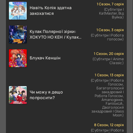
1 Сезон, 7 серія
Навіть Копія здатна
(Субтитри |
закохатися
KatMaster, Від
Вуйка)
1 Сезон, 3 серія
Кулак Полярної зірки:
(Субтитри | Робота
ХОКУТО НО КЕН / Кулак
голосом)
Північної Зорі
1 Сезон, 20 серія
Блукач Кеншін
(Субтитри | Anime
Classic)
1 Сезон, 13 серія
(Субтитри | Робота
Голосом,
Багатоголосий
Чи можу я дещо
закадровий |
Робота Голосом,
попросити?
Amanogawa,
FanVoxUA,
Двоголосий
закадровий | Glass
Moon)
8 Сезон, 12 серія
(Субтитри | Робота