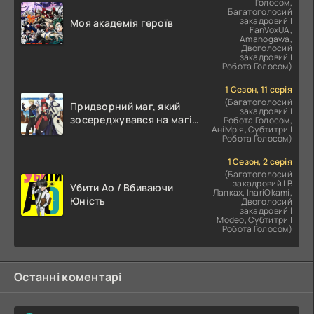
Голосом,
Багатоголосий
закадровий |
Моя академія героїв
FanVoxUA,
Amanogawa,
Двоголосий
закадровий |
Робота Голосом)
1 Сезон, 11 серія
(Багатоголосий
Придворний маг, який
закадровий |
зосереджувався на магії
Робота Голосом,
АніМрія, Субтитри |
підтримки, прагне стати
Робота Голосом)
найсильнішим після
вигнання
1 Сезон, 2 серія
(Багатоголосий
закадровий | В
Убити Ао / Вбиваючи
Лапках, InariOkami,
Юність
Двоголосий
закадровий |
Modeo, Субтитри |
Робота Голосом)
Останні коментарі