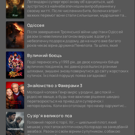
Легендарні супергерої знову об'єднуються, щоб
зустрітися з найнебезпечнішим випробуванням у
своєму житті. Після численних битв, болючих втрат і
важких перемог вони стали сильнішими, мудрішими та
ще
Одіссея
Після завершення Троянської війни цар Ітаки Одіссей
разом із невеликим загоном вирушає в довгу й
небезпечну подорож додому, де на нього вже багато
років чекає вірна дружина Пенелопа. Та шлях, який
Вуличний боєць
Події переносять у 1993 рік, де двоє колишніх бійців
вуличних поєдинків, які давно розійшлися різними
шляхами, змушені знову повернутися до світу жорстоких
сутичок. Їх спокій порушує поява загадкової
Знайомство з Факерами 3
Молодий чоловік Генрі виріс у родині, де спокій —
рідкісне явище, а будь-яке важливе рішення швидко
перетворюється на привід для суперечок і
непорозумінь. Коли він оголошує про намір одружитися,
це
Сузір’я великого пса
Головний герой історії, Хіг, — цивільний пілот, який
мешкає у постапокаліптичному Колорадо на занедбаній
авіабазі. Разом зі своїм вірним супутником, собакою