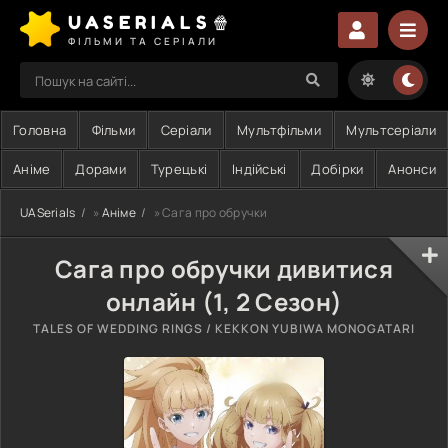
UASERIALS🍿
ФІЛЬМИ ТА СЕРІАЛИ
Головна
Фільми
Серіали
Мультфільми
Мультсеріали
Аніме
Дорами
Турецькі
Індійські
Добірки
Анонси
UASerials
»
Аніме
» Сага про обручки
Сага про обручки дивитися
онлайн (1, 2 Сезон)
TALES OF WEDDING RINGS / KEKKON YUBIWA MONOGATARI