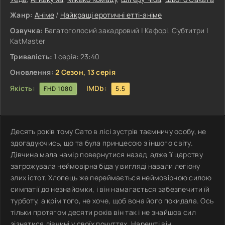
Жанр:
Аніме
/
Найкращі еротичні етті-аніме
Озвучка:
Багатоголосий закадровий | Кафорі, Субтитри |
KatMaster
Тривалість:
1 серія: 23:40
Оновлення:
2 Сезон, 13 серія
Якість:
IMDb:
FHD 1080
5.5
Десять років тому Сато в лісі зустрів таємничу особу, не
здогадуючись, що та була принцесою з іншого світу.
Дівчина мала намір повернутися назад, адже її царству
загрожувала неймовірна біда у вигляді навали легіону
злих істот. Хлопець же переймається неймовірною силою
симпатії до незнайомки, і він намагається забезпечити їй
турботу, а крім того, не хоче, щоб вона його покидала. Ось
тільки протягом десяти років він так і не знайшов сил
зізнатися дівчині у своїх почуттях. Нарешті він