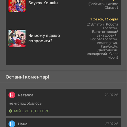
Блукач Кеншін
(Субтитри | Anime
Classic)
1 Сезон, 13 серія
(Субтитри | Робота
Голосом,
Багатоголосий
Чи можу я дещо
закадровий |
Робота Голосом,
попросити?
Amanogawa,
FanVoxUA,
Двоголосий
закадровий | Glass
Moon)
Останні коментарі
Н
наталка
28.07.26
мені сподобалось
МІЙ СУСІД ТОТОРО
Н
Нана
27.07.26