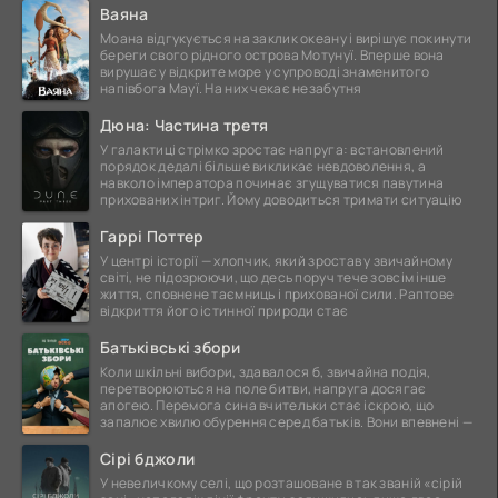
Ваяна
Моана відгукується на заклик океану і вирішує покинути
береги свого рідного острова Мотунуї. Вперше вона
вирушає у відкрите море у супроводі знаменитого
напівбога Мауї. На них чекає незабутня
Дюна: Частина третя
У галактиці стрімко зростає напруга: встановлений
порядок дедалі більше викликає невдоволення, а
навколо імператора починає згущуватися павутина
прихованих інтриг. Йому доводиться тримати ситуацію
Гаррі Поттер
У центрі історії — хлопчик, який зростав у звичайному
світі, не підозрюючи, що десь поруч тече зовсім інше
життя, сповнене таємниць і прихованої сили. Раптове
відкриття його істинної природи стає
Батьківські збори
Коли шкільні вибори, здавалося б, звичайна подія,
перетворюються на поле битви, напруга досягає
апогею. Перемога сина вчительки стає іскрою, що
запалює хвилю обурення серед батьків. Вони впевнені —
Сірі бджоли
У невеличкому селі, що розташоване в так званій «сірій