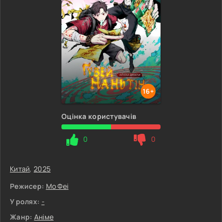
16+
Оцінка користувачів
0
0
Китай
,
2025
Режисер:
Мо Феі
У ролях:
-
Жанр:
Аніме