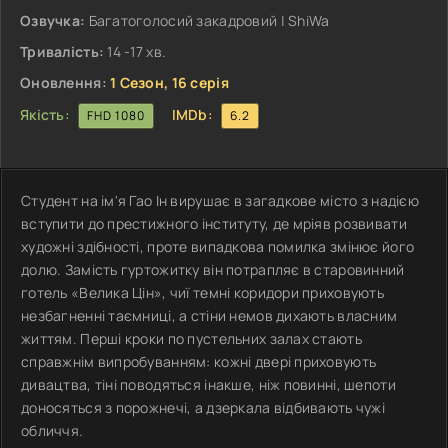
Озвучка:
Багатоголосий закадровий | ShiWa
Тривалість:
14 -17 хв.
Оновлення:
1 Сезон, 16 серія
Якість:
IMDb:
FHD 1080
6.2
Студент на ім'я Гао Ін вирушає в загадкове місто з надією
вступити до престижного інституту, де мріяв розвивати
художні здібності, проте випадкова помилка змінює його
долю. Замість гуртожитку він потрапляє в старовинний
готель «Велика Цін», чиї темні коридори приховують
незбагненні таємниці, а стіни немов дихають власним
життям. Перші кроки по пустельних залах стають
справжнім випробуванням: кожні двері приховують
дивацтва, тіні поводяться інакше, ніж повинні, шепоти
доносяться з порожнечі, а дзеркала відбивають чужі
обличчя.