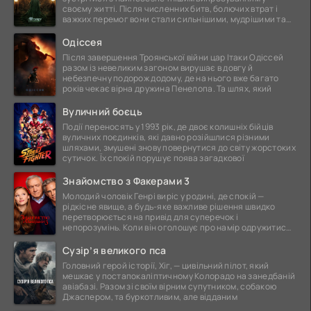
своєму житті. Після численних битв, болючих втрат і
важких перемог вони стали сильнішими, мудрішими та
ще
Одіссея
Після завершення Троянської війни цар Ітаки Одіссей
разом із невеликим загоном вирушає в довгу й
небезпечну подорож додому, де на нього вже багато
років чекає вірна дружина Пенелопа. Та шлях, який
Вуличний боєць
Події переносять у 1993 рік, де двоє колишніх бійців
вуличних поєдинків, які давно розійшлися різними
шляхами, змушені знову повернутися до світу жорстоких
сутичок. Їх спокій порушує поява загадкової
Знайомство з Факерами 3
Молодий чоловік Генрі виріс у родині, де спокій —
рідкісне явище, а будь-яке важливе рішення швидко
перетворюється на привід для суперечок і
непорозумінь. Коли він оголошує про намір одружитися,
це
Сузір’я великого пса
Головний герой історії, Хіг, — цивільний пілот, який
мешкає у постапокаліптичному Колорадо на занедбаній
авіабазі. Разом зі своїм вірним супутником, собакою
Джаспером, та буркотливим, але відданим