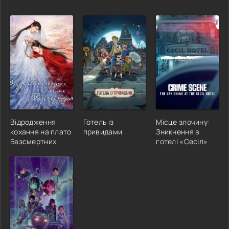
Відродження
Готель із
Місце злочину:
кохання на плато
привидами
Зникнення в
Безсмертних
готелі «Сесіл»