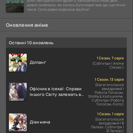
зоні» неподалік лінії фронту, залишились лише двоє
давніх знайомих, які колись були ворогами ще з дитячих
часів. Село давно відрізане від благ
Оновлення аніме
Останні 10 оновлень
1 Сезон, 7 серія
Дзіпанґ
(Субтитри | Anime
Classic)
1 Сезон, 13 серія
(Багатоголосий
Офісник в ісекаї: Справи
закадровий |
Робота Голосом,
Іншого Світу залежать від
ShiWa & Kioto anime,
Корпоративного Раба
Субтитри | Робота
Голосом, Кіото)
1 Сезон, 1 серія
(Багатоголосий
Діви меча
закадровий | В
Лапках, Субтитри |
В Лапках)