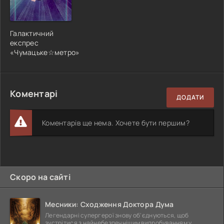
Галактичний
експрес
«Чумацьке☆метро»
Коментарі
ДОДАТИ
Коментарів ще нема. Хочете бути першим?
Скоро на сайті
Месники: Сходження Доктора Дума
Легендарні супергерої знову об'єднуються, щоб
зустрітися з найнебезпечнішим випробуванням у