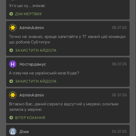
Хто цю ху....знімає
ДІМ МЕРТВИХ
AdminAdmin
06.07.26
Точно не знаємо, краще запитайте у ТГ каналі цієї команди
що робила Субтитри
ЗАХИСТИТИ АЙДОЛА
Н
Ностардамус
06.07.26
А озвучка на українській мові буде?
ЗАХИСТИТИ АЙДОЛА
AdminAdmin
05.07.26
Вітаємо Вас, даний серіал є відсутній у мережі, оскільки
записів у мережі
ВІТЕР КОХАННЯ
Д
Діма
04.07.26