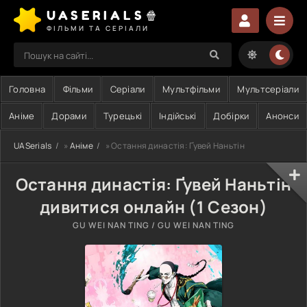
UASERIALS🍿
ФІЛЬМИ ТА СЕРІАЛИ
Головна
Фільми
Серіали
Мультфільми
Мультсеріали
Аніме
Дорами
Турецькі
Індійські
Добірки
Анонси
UASerials
»
Аніме
» Остання династія: Ґувей Наньтін
Остання династія: Ґувей Наньтін
дивитися онлайн (1 Сезон)
GU WEI NAN TING / GU WEI NAN TING