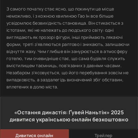
З самого початку стає ясно, що покинути це місце
неможливо, і з кожною хвилиною Гао Ін все більше
усвідомлює безвихідність становища. Він стикається з
істотами, які не належать до людського світу: одні
виглядають як прозорі фігури, інші приймають лякаючі
форми, треті з'являються раптово і зникають, залишаючи
відчуття жаху. Чим глибше він занурюється в атмосферу
готелю, тим очевидніше стає, що сама будівля служить
вмістилищем таємниць, пов'язаних з давніми часами.
Незабаром з'ясовується, що його перебування зовсім не
випадковість, а заздалегідь визначений збіг обставин,
вплетених в долю міста.
«Остання династія: Ґувей Наньтін»
2025
дивитися українською онлайн безкоштовно
Дивитися онлайн
Трейлер