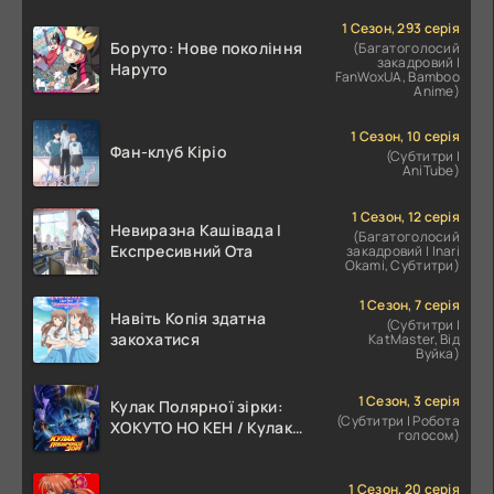
1 Сезон, 293 серія
Боруто: Нове покоління
(Багатоголосий
закадровий |
Наруто
FanWoxUA, Bamboo
Anime)
1 Сезон, 10 серія
Фан-клуб Кіріо
(Субтитри |
AniTube)
1 Сезон, 12 серія
Невиразна Кашівада І
(Багатоголосий
Експресивний Ота
закадровий | Inari
Okami, Субтитри)
1 Сезон, 7 серія
Навіть Копія здатна
(Субтитри |
закохатися
KatMaster, Від
Вуйка)
1 Сезон, 3 серія
Кулак Полярної зірки:
(Субтитри | Робота
ХОКУТО НО КЕН / Кулак
голосом)
Північної Зорі
1 Сезон, 20 серія