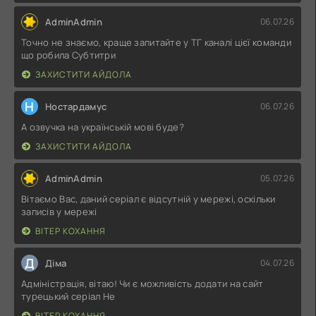
AdminAdmin
06.07.26
Точно не знаємо, краще запитайте у ТГ каналі цієї команди
що робила Субтитри
ЗАХИСТИТИ АЙДОЛА
Н
Ностардамус
06.07.26
А озвучка на українській мові буде?
ЗАХИСТИТИ АЙДОЛА
AdminAdmin
05.07.26
Вітаємо Вас, даний серіал є відсутній у мережі, оскільки
записів у мережі
ВІТЕР КОХАННЯ
Д
Діма
04.07.26
Адміністрація, вітаю! Чи є можливість додати на сайт
турецький серіал Не
ВІТЕР КОХАННЯ