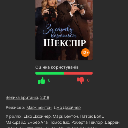
12+
Оцінка користувачів
0
0
Велика Британія
,
2018
Режисер:
Марк Бентон
,
Джо Джойнер
У ролях:
Джо Джойнер
,
Марк Бентон
,
Патрік Волш
МакБрайд
,
Ембер Ага
,
Томос Імс
,
Роберта Тейлор
,
Даррен