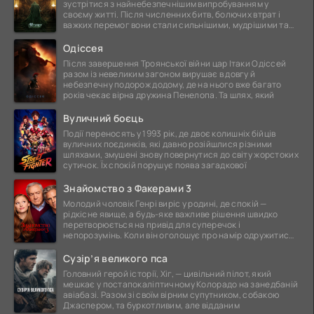
зустрітися з найнебезпечнішим випробуванням у
своєму житті. Після численних битв, болючих втрат і
важких перемог вони стали сильнішими, мудрішими та
ще
Одіссея
Після завершення Троянської війни цар Ітаки Одіссей
разом із невеликим загоном вирушає в довгу й
небезпечну подорож додому, де на нього вже багато
років чекає вірна дружина Пенелопа. Та шлях, який
Вуличний боєць
Події переносять у 1993 рік, де двоє колишніх бійців
вуличних поєдинків, які давно розійшлися різними
шляхами, змушені знову повернутися до світу жорстоких
сутичок. Їх спокій порушує поява загадкової
Знайомство з Факерами 3
Молодий чоловік Генрі виріс у родині, де спокій —
рідкісне явище, а будь-яке важливе рішення швидко
перетворюється на привід для суперечок і
непорозумінь. Коли він оголошує про намір одружитися,
це
Сузір’я великого пса
Головний герой історії, Хіг, — цивільний пілот, який
мешкає у постапокаліптичному Колорадо на занедбаній
авіабазі. Разом зі своїм вірним супутником, собакою
Джаспером, та буркотливим, але відданим