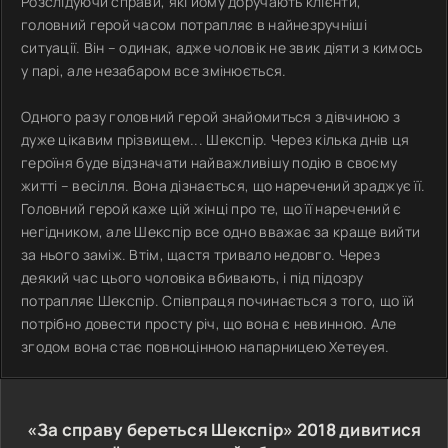
Розслідуючи справи, які йому доручають клієнти,
головний герой часом потрапляє в найнезручніші
ситуації. Він – одинак, адже чоловік не звик діяти з кимось
у парі, але незабаром все змінюється.
Одного разу головний герой знайомиться з дівчиною з
дуже цікавим прізвищем... Шекспір. Через кілька днів ця
героїня буде відзначати найважливішу подію в своєму
житті – весілля. Вона дізнається, що наречений зраджує її.
Головний герой каже цій жінці про те, що її наречений є
негідником, але Шекспір все одно вважає за краще вийти
за нього заміж. Втім, щастя тривало недовго. Через
деякий час цього чоловіка вбивають, і під підозру
потрапляє Шекспір. Співпраця починається з того, що їй
потрібно довести просту річ, що вона є невинною. Але
згодом вона стає повноцінною напарницею Хетеуея.
«За справу береться Шекспір»
2018
дивитися