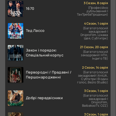
3 Сезон, 8 серія
(Професійно
1670
дубльований |
ТакТребаПродакшн)
4 Сезон, 1 серія
(Багатоголосий
Тед Лассо
закадровий |
DniproFilm, Цікава
Ідея, Субтитри)
21 Сезон, 20 серія
Закон і порядок:
(Багатоголосий
Спеціальний корпус
закадровий | НТН,
Індиго ТВ)
2 Сезон, 14 серія
Первородні / Прадавні /
(Багатоголосий
закадровий | AniUA,
Першонародженні
Субтитри | В один
голос, Bezro Studio)
3 Сезон, 1 серія
(Багатоголосий
Добрі передвісники
закадровий |
DniproFilm,
BaibakooTV, OZZ)
3 Сезон, 1 серія