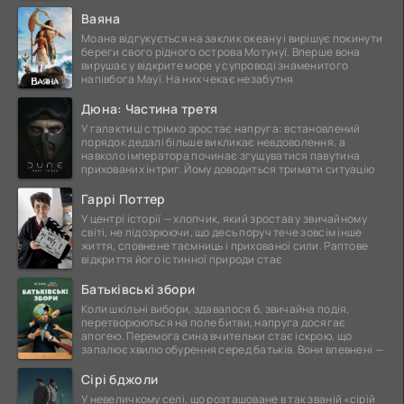
Ваяна
Моана відгукується на заклик океану і вирішує покинути
береги свого рідного острова Мотунуї. Вперше вона
вирушає у відкрите море у супроводі знаменитого
напівбога Мауї. На них чекає незабутня
Дюна: Частина третя
У галактиці стрімко зростає напруга: встановлений
порядок дедалі більше викликає невдоволення, а
навколо імператора починає згущуватися павутина
прихованих інтриг. Йому доводиться тримати ситуацію
Гаррі Поттер
У центрі історії — хлопчик, який зростав у звичайному
світі, не підозрюючи, що десь поруч тече зовсім інше
життя, сповнене таємниць і прихованої сили. Раптове
відкриття його істинної природи стає
Батьківські збори
Коли шкільні вибори, здавалося б, звичайна подія,
перетворюються на поле битви, напруга досягає
апогею. Перемога сина вчительки стає іскрою, що
запалює хвилю обурення серед батьків. Вони впевнені —
Сірі бджоли
У невеличкому селі, що розташоване в так званій «сірій