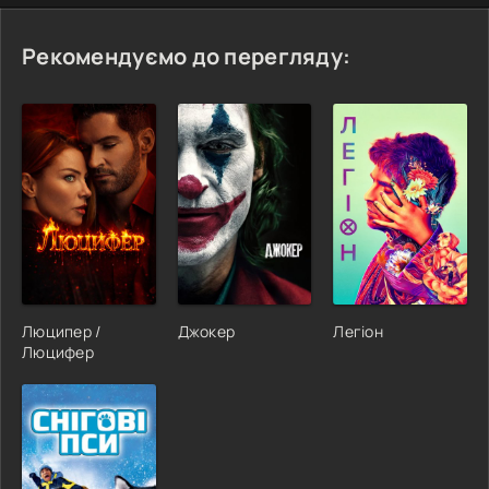
Рекомендуємо до перегляду:
Люципер /
Джокер
Легіон
Люцифер