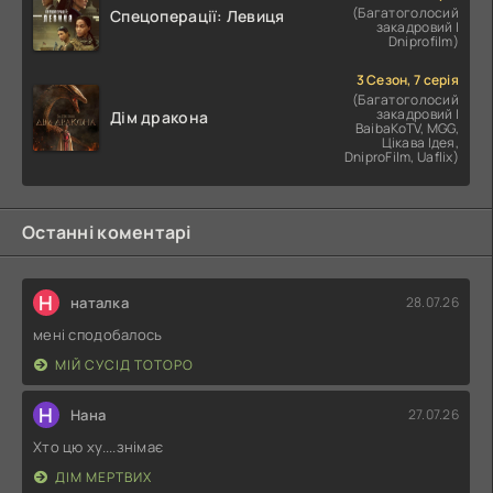
(Багатоголосий
Спецоперації: Левиця
закадровий |
Dniprofilm)
3 Сезон, 7 серія
(Багатоголосий
закадровий |
Дім дракона
BaibaKoTV, MGG,
Цікава Ідея,
DniproFilm, Uaflix)
Останні коментарі
Н
наталка
28.07.26
мені сподобалось
МІЙ СУСІД ТОТОРО
Н
Нана
27.07.26
Хто цю ху....знімає
ДІМ МЕРТВИХ