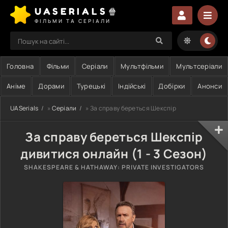
UASERIALS🍿
ФІЛЬМИ ТА СЕРІАЛИ
Головна
Фільми
Серіали
Мультфільми
Мультсеріали
Аніме
Дорами
Турецькі
Індійські
Добірки
Анонси
UASerials
»
Серіали
» За справу береться Шекспір
За справу береться Шекспір
дивитися онлайн (1 - 3 Сезон)
SHAKESPEARE & HATHAWAY: PRIVATE INVESTIGATORS