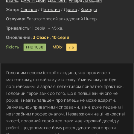
Еванс
,
Джулія Дікін
,
Джої Беті
,
Річард Ламсден
Жанр:
Серіали
/
Детектив
/
Драма
/
Комедія
Озвучка:
Багатоголосий закадровий | Інтер
Тривалість:
1 серія: ~ 45 хв.
Оновлення:
3 Сезон, 10 серія
Якість:
IMDb:
FHD 1080
7.6
Головним героєм історії є людина, яка проживає в
маленькому, спокійному містечку. У минулому він був
поліцейським, а зараз є детективом приватної практики.
Головний герой звик до того, що в поліції він нічого не
робив, і навіть пальцем про палець не може вдарити.
Зайнявшись приватними справами, він є дуже ледачим і
незграбним професіоналом. Незважаючи на ці некрасиві
якості, головний герой все-таки має хороший досвід у
роботі, що допомагає йому розслідувати свої справи.