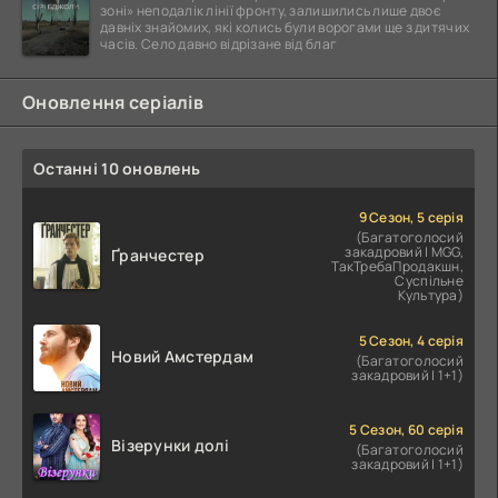
зоні» неподалік лінії фронту, залишились лише двоє
давніх знайомих, які колись були ворогами ще з дитячих
часів. Село давно відрізане від благ
Оновлення серіалів
Останні 10 оновлень
9 Сезон, 5 серія
(Багатоголосий
закадровий | MGG,
Ґранчестер
ТакТребаПродакшн,
Суспільне
Культура)
5 Сезон, 4 серія
Новий Амстердам
(Багатоголосий
закадровий | 1+1)
5 Сезон, 60 серія
Візерунки долі
(Багатоголосий
закадровий | 1+1)