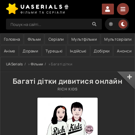
UASERIALS🍿
ФІЛЬМИ ТА СЕРІАЛИ
Головна
Фільми
Серіали
Мультфільми
Мультсеріали
Аніме
Дорами
Турецькі
Індійські
Добірки
Анонси
UASerials
»
Фільми
» Багаті дітки
Багаті дітки дивитися онлайн
RICH KIDS