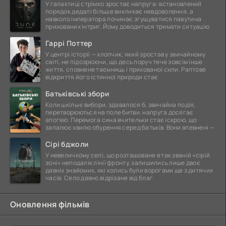
У галактиці стрімко зростає напруга: встановлений
порядок дедалі більше викликає невдоволення, а
навколо імператора починає згущуватися павутина
прихованих інтриг. Йому доводиться тримати ситуацію
Гаррі Поттер
У центрі історії — хлопчик, який зростав у звичайному
світі, не підозрюючи, що десь поруч тече зовсім інше
життя, сповнене таємниць і прихованої сили. Раптове
відкриття його істинної природи стає
Батьківські збори
Коли шкільні вибори, здавалося б, звичайна подія,
перетворюються на поле битви, напруга досягає
апогею. Перемога сина вчительки стає іскрою, що
запалює хвилю обурення серед батьків. Вони впевнені —
Сірі бджоли
У невеличкому селі, що розташоване в так званій «сірій
зоні» неподалік лінії фронту, залишились лише двоє
давніх знайомих, які колись були ворогами ще з дитячих
часів. Село давно відрізане від благ
Оновлення фільмів