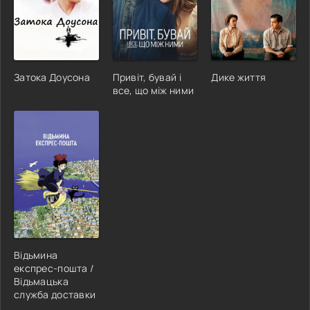
Затока Доусона
Привіт, бувай і
Дике життя
все, що між ними
Відьмина
експрес-пошта /
Відьмацька
служба доставки