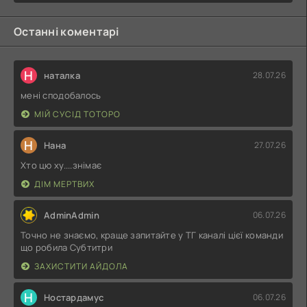
Останні коментарі
Н
наталка
28.07.26
мені сподобалось
МІЙ СУСІД ТОТОРО
Н
Нана
27.07.26
Хто цю ху....знімає
ДІМ МЕРТВИХ
AdminAdmin
06.07.26
Точно не знаємо, краще запитайте у ТГ каналі цієї команди
що робила Субтитри
ЗАХИСТИТИ АЙДОЛА
Н
Ностардамус
06.07.26