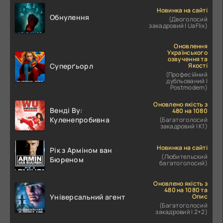
Новинка на сайті
Обнулення
(Двоголосий
закадровий | UaFlix)
Оновлення
Українського
озвучення та
Якості
Суперґьорл
(Професійний
дубльований |
Postmodern)
Оновлено якість з
Венді Ву:
480 на 1080
Куленепробивна
(Багатоголосий
закадровий | К1)
Новинка на сайті
Рік з Арміном ван
(Любительский
Бюреном
багатоголосий)
Оновлено якість з
480 на 1080 та
Опис
Універсальний агент
(Багатоголосий
закадровий | 2+2)