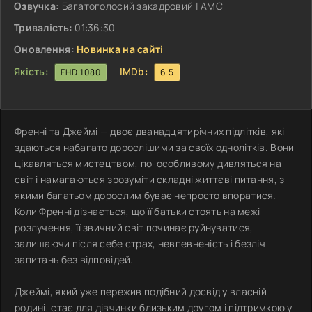
Озвучка:
Багатоголосий закадровий | АМС
Тривалість:
01:36:30
Оновлення:
Новинка на сайті
Якість:
IMDb:
FHD 1080
6.5
Френні та Джеймі — двоє дванадцятирічних підлітків, які
здаються набагато дорослішими за своїх однолітків. Вони
цікавляться мистецтвом, по-особливому дивляться на
світ і намагаються зрозуміти складні життєві питання, з
якими багатьом дорослим буває непросто впоратися.
Коли Френні дізнається, що її батьки стоять на межі
розлучення, її звичний світ починає руйнуватися,
залишаючи після себе страх, невпевненість і безліч
запитань без відповідей.
Джеймі, який уже пережив подібний досвід у власній
родині, стає для дівчинки близьким другом і підтримкою у