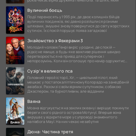
років чекає вірна дружина Пенелопа. Та шлях, який
Вуличний боєць
Події переносять у 1993 рік, де двоє колишніх бійців
вуличних поєдинків, які давно розійшлися різними
шляхами, змушені знову повернутися до світу жорстоких
сутичок. Їх спокій порушує поява загадкової
Знайомство з Факерами 3
Молодий чоловік Генрі виріс у родині, де спокій —
рідкісне явище, а будь-яке важливе рішення швидко
перетворюється на привід для суперечок і
непорозумінь. Коли він оголошує про намір одружитися,
це
Сузір’я великого пса
Головний герой історії, Хіг, — цивільний пілот, який
мешкає у постапокаліптичному Колорадо на занедбаній
авіабазі. Разом зі своїм вірним супутником, собакою
Джаспером, та буркотливим, але відданим
Ваяна
Моана відгукується на заклик океану і вирішує покинути
береги свого рідного острова Мотунуї. Вперше вона
вирушає у відкрите море у супроводі знаменитого
напівбога Мауї. На них чекає незабутня
Дюна: Частина третя