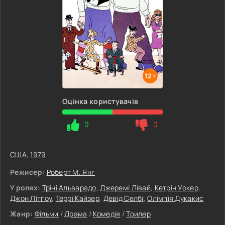
12+
Оцінка користувачів
0
0
США
,
1979
Режисер:
Роберт М. Янг
У ролях:
Тріні Альварадо
,
Джеремі Лівай
,
Кетрін Уокер
,
Джон Літгоу
,
Террі Кайзер
,
Девід Селбі
,
Олімпія Дукакис
Жанр:
Фільми
/
Драма
/
Комедія
/
Трилер