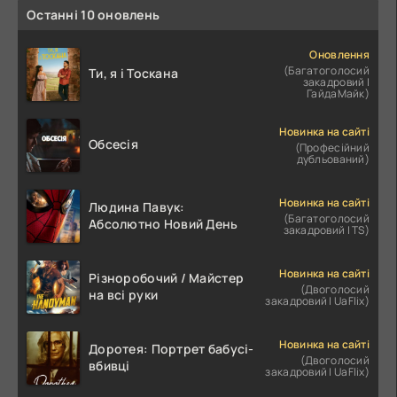
Останні 10 оновлень
Оновлення
(Багатоголосий
Ти, я і Тоскана
закадровий |
ГайдаМайк)
Новинка на сайті
Обсесія
(Професійний
дубльований)
Новинка на сайті
Людина Павук:
(Багатоголосий
Абсолютно Новий День
закадровий | TS)
Новинка на сайті
Різноробочий / Майстер
(Двоголосий
на всі руки
закадровий | UaFlix)
Новинка на сайті
Доротея: Портрет бабусі-
(Двоголосий
вбивці
закадровий | UaFlix)