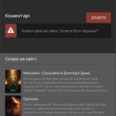
Коментарі
ДОДАТИ
Коментарів ще нема. Хочете бути першим?
Скоро на сайті
Месники: Сходження Доктора Дума
Легендарні супергерої знову об'єднуються, щоб
зустрітися з найнебезпечнішим випробуванням у
своєму житті. Після численних битв, болючих втрат і
важких перемог вони стали сильнішими, мудрішими та
ще
Одіссея
Після завершення Троянської війни цар Ітаки Одіссей
разом із невеликим загоном вирушає в довгу й
небезпечну подорож додому, де на нього вже багато