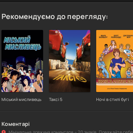
Рекомендуємо до перегляду:
Міський мисливець
Таксі 5
Ночі в стилі бугі
Коментарі
Мінімальна довжина коментаря – 20 знаків. Поважайте себе 