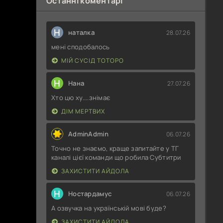
Останні коментарі
Н
наталка
28.07.26
мені сподобалось
МІЙ СУСІД ТОТОРО
Н
Нана
27.07.26
Хто цю ху....знімає
ДІМ МЕРТВИХ
AdminAdmin
06.07.26
Точно не знаємо, краще запитайте у ТГ
каналі цієї команди що робила Субтитри
ЗАХИСТИТИ АЙДОЛА
Н
Ностардамус
06.07.26
А озвучка на українській мові буде?
ЗАХИСТИТИ АЙДОЛА