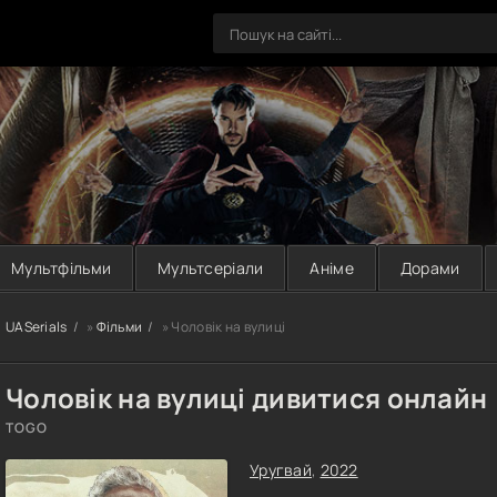
Мультфільми
Мультсеріали
Аніме
Дорами
UASerials
»
Фільми
» Чоловік на вулиці
Чоловік на вулиці дивитися онлайн
TOGO
Уругвай
,
2022