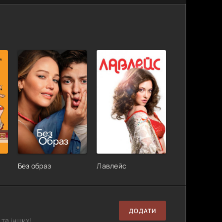
Без образ
Лавлейс
ДОДАТИ
та інших!