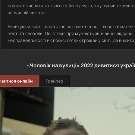
починає тиснути на нього та його друзів, змушуючи торгуват
злочинній системі.
Ризикуючи всім, герой стає на захист своєї гідності й мален
честі та свободи. Це історія про мужність звичайної людини,
несправедливості й спокусі легких грошей у світі, де вижити
«Чоловік на вулиці»
2022
дивитися укра
ивитися онлайн
Трейлер