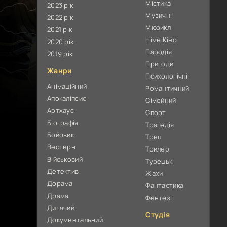
Містика
2023 рік
Музичні
2022 рік
Мюзикл
2021 рік
Німе Кіно
2020 рік
Пародія
2019 рік
Пригоди
Жанри
Психологічні
Анімаційний
Романтичний
Апокаліпсис
Сімейний
Артхаус
Спорт
Біографія
Трагедія
Бойовик
Треш
Вестерн
Трилер
Військовий
Турецькі
Детектив
Жахи
Дорама
Фантастика
Драма
Фентезі
Дитячий
Студія
Документальний