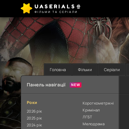
UASERIALS🍿
ФІЛЬМИ ТА СЕРІАЛИ
Головна
Фільми
Серіали
Панель навігації
Роки
Короткометржні
Кримінал
2026 рік
ЛГБТ
2025 рік
Мелодрама
2024 рік