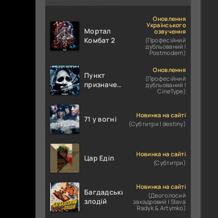
Оновлення
Українського
Мортал
озвучення
Комбат 2
(Професійний
дубльований |
Postmodern)
Оновлення
Пункт
(Професійний
призначення
дубльований |
CineType)
4
Новинка на сайті
71 у вогні
(Субтитри | destiny)
Новинка на сайті
Цар Едіп
(Субтитри)
Новинка на сайті
Багдадський
(Двоголосий
злодій
закадровий | Slava
Radyk & Artymko)