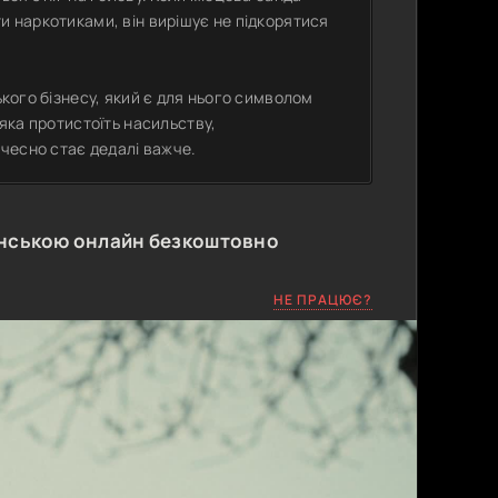
и наркотиками, він вирішує не підкорятися
ького бізнесу, який є для нього символом
 яка протистоїть насильству,
 чесно стає дедалі важче.
їнською онлайн безкоштовно
НЕ ПРАЦЮЄ?