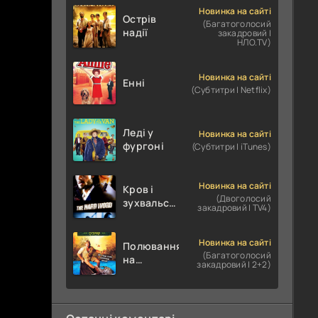
Новинка на сайті
Острів
(Багатоголосий
надії
закадровий |
НЛО.TV)
Новинка на сайті
Енні
(Субтитри | Netflix)
Леді у
Новинка на сайті
фургоні
(Субтитри | iTunes)
Новинка на сайті
Кров і
(Двоголосий
зухвальство
закадровий | TV4)
/ Родинне
пограбування
Новинка на сайті
Полювання
(Багатоголосий
на
закадровий | 2+2)
крокодилів:
Сутичка