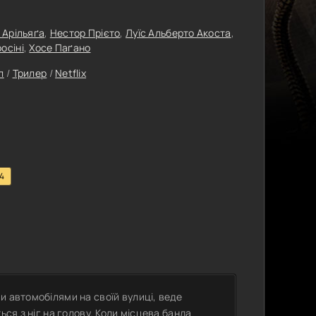
 Арільяґа
,
Нестор Прієто
,
Луїс Альберто Акоста
,
осіні
,
Хосе Паґано
л
/
Трилер
/
Netflix
.4
и автомобілями на своїй вулиці, веде
ься з ніг на голову. Коли місцева банда