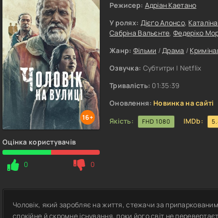
Режисер:
Адріан Каетано
У ролях:
Дієґо Алонсо
,
Каталіна
Сабріна Вальєнте
,
Федеріко Мор
Жанр:
Фільми
/
Драма
/
Криміна
Озвучка:
Субтитри | Netflix
Тривалість:
01:35:39
Оновлення:
Новинка на сайті
16+
Якість:
IMDb:
FHD 1080
5
Оцінка користувачів
0
0
Чоловік, який заробляє на життя, стежачи за припаркованим
спокійне й скромне існування, поки його світ не перевертаєт