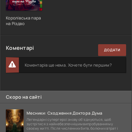
Королівська пара
на Різдво
Коментарі
ДОДАТИ
Коментарів ще нема. Хочете бути першим?
Скоро на сайті
Месники: Сходження Доктора Дума
Легендарні супергерої знову об'єднуються, щоб
зустрітися з найнебезпечнішим випробуванням у
своєму житті. Після численних битв, болючих втрат і