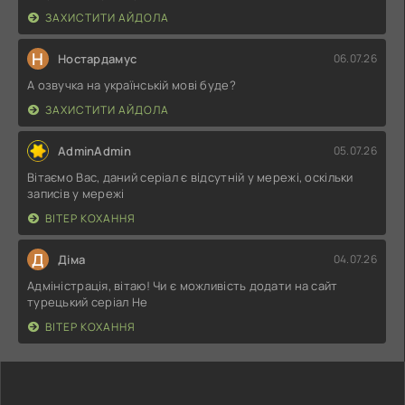
ЗАХИСТИТИ АЙДОЛА
Н
Ностардамус
06.07.26
А озвучка на українській мові буде?
ЗАХИСТИТИ АЙДОЛА
AdminAdmin
05.07.26
Вітаємо Вас, даний серіал є відсутній у мережі, оскільки
записів у мережі
ВІТЕР КОХАННЯ
Д
Діма
04.07.26
Адміністрація, вітаю! Чи є можливість додати на сайт
турецький серіал Не
ВІТЕР КОХАННЯ