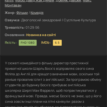
Келлі
,
Маріо Давід Жак Динам
,
Домінік Даврей
,
Макс
Монтаван
Жанр:
Фільми
/
Комедія
Озвучка:
Двоголосий закадровий | Суспільне Культура
Тривалість:
01:29:56
Оновлення:
Новинка на сайті
Якість:
IMDb:
FHD 1080
6.5
У сюжеті комедійного фільму директор престижної
приватної школи Шарль Боск'є відправляє свого сина
Філіпа до Англії для кращого вивчення мови, оскільки той
раніше провалив іспит з англійської. За програмою обміну
студентів до будинку Боск'є прибуває англійська
школярка Ширлі Мак Фаррелл, щоб попрактикуватися у
французькій мові. Правда, месьє Боск'є не знає, що у його
сина зовсім інші плани на літні канікули: разом з
компанією друзів він збирається відправитися в морську