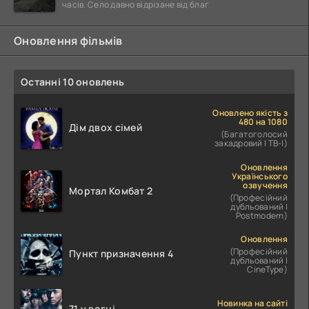
часів. Село давно відрізане від благ
Оновлення фільмів
Останні 10 оновлень
Оновлено якість з
480 на 1080
Дім двох сімей
(Багатоголосий
закадровий | ТВ-І)
Оновлення
Українського
озвучення
Мортал Комбат 2
(Професійний
дубльований |
Postmodern)
Оновлення
(Професійний
Пункт призначення 4
дубльований |
CineType)
Новинка на сайті
71 у вогні