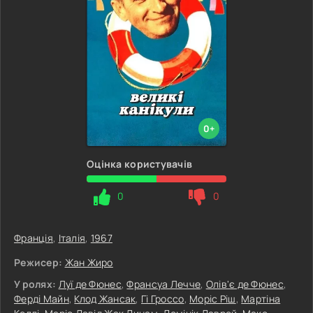
0+
Оцінка користувачів
0
0
Франція
,
Італія
,
1967
Режисер:
Жан Жиро
У ролях:
Луї де Фюнес
,
Франсуа Лечче
,
Олів'є де Фюнес
,
Ферді Майн
,
Клод Жансак
,
Гі Гроссо
,
Моріс Ріш
,
Мартіна