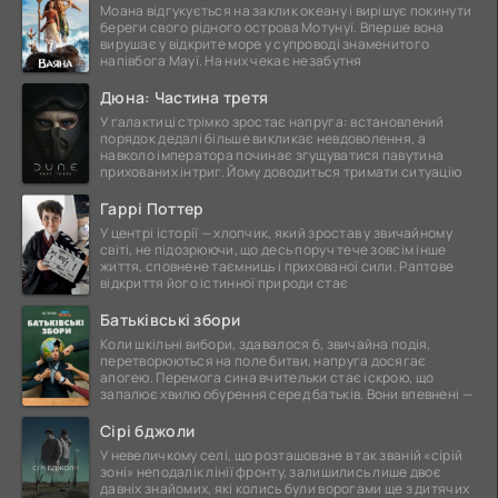
Моана відгукується на заклик океану і вирішує покинути
береги свого рідного острова Мотунуї. Вперше вона
вирушає у відкрите море у супроводі знаменитого
напівбога Мауї. На них чекає незабутня
Дюна: Частина третя
У галактиці стрімко зростає напруга: встановлений
порядок дедалі більше викликає невдоволення, а
навколо імператора починає згущуватися павутина
прихованих інтриг. Йому доводиться тримати ситуацію
Гаррі Поттер
У центрі історії — хлопчик, який зростав у звичайному
світі, не підозрюючи, що десь поруч тече зовсім інше
життя, сповнене таємниць і прихованої сили. Раптове
відкриття його істинної природи стає
Батьківські збори
Коли шкільні вибори, здавалося б, звичайна подія,
перетворюються на поле битви, напруга досягає
апогею. Перемога сина вчительки стає іскрою, що
запалює хвилю обурення серед батьків. Вони впевнені —
Сірі бджоли
У невеличкому селі, що розташоване в так званій «сірій
зоні» неподалік лінії фронту, залишились лише двоє
давніх знайомих, які колись були ворогами ще з дитячих