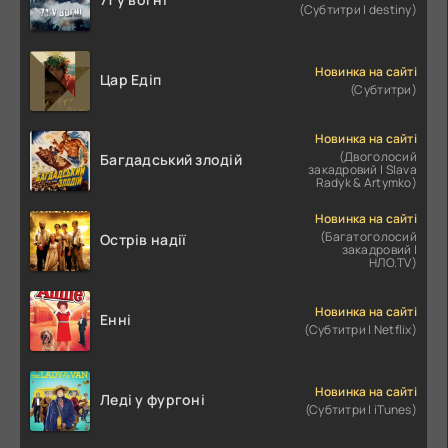
(Субтитри | destiny)
Новинка на сайті
Цар Едіп
(Субтитри)
Новинка на сайті
(Двоголосий
Багдадський злодій
закадровий | Slava
Radyk & Artymko)
Новинка на сайті
(Багатоголосий
Острів надії
закадровий |
НЛО.TV)
Новинка на сайті
Енні
(Субтитри | Netflix)
Новинка на сайті
Леді у фургоні
(Субтитри | iTunes)