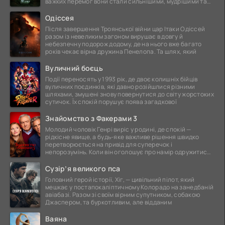
важких перемог вони стали сильнішими, мудрішими та
ще
Одіссея
Після завершення Троянської війни цар Ітаки Одіссей
разом із невеликим загоном вирушає в довгу й
небезпечну подорож додому, де на нього вже багато
років чекає вірна дружина Пенелопа. Та шлях, який
Вуличний боєць
Події переносять у 1993 рік, де двоє колишніх бійців
вуличних поєдинків, які давно розійшлися різними
шляхами, змушені знову повернутися до світу жорстоких
сутичок. Їх спокій порушує поява загадкової
Знайомство з Факерами 3
Молодий чоловік Генрі виріс у родині, де спокій —
рідкісне явище, а будь-яке важливе рішення швидко
перетворюється на привід для суперечок і
непорозумінь. Коли він оголошує про намір одружитися,
це
Сузір’я великого пса
Головний герой історії, Хіг, — цивільний пілот, який
мешкає у постапокаліптичному Колорадо на занедбаній
авіабазі. Разом зі своїм вірним супутником, собакою
Джаспером, та буркотливим, але відданим
Ваяна