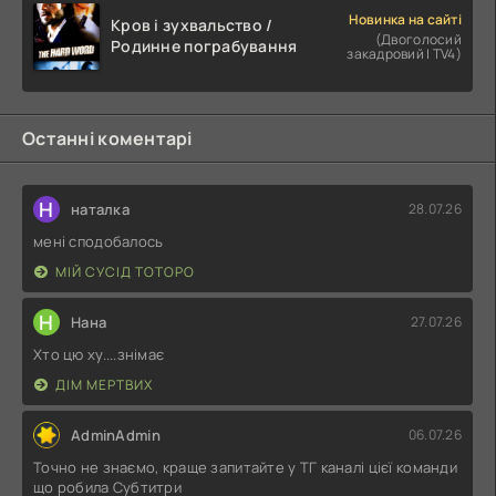
Новинка на сайті
Кров і зухвальство /
(Двоголосий
Родинне пограбування
закадровий | TV4)
Останні коментарі
Н
наталка
28.07.26
мені сподобалось
МІЙ СУСІД ТОТОРО
Н
Нана
27.07.26
Хто цю ху....знімає
ДІМ МЕРТВИХ
AdminAdmin
06.07.26
Точно не знаємо, краще запитайте у ТГ каналі цієї команди
що робила Субтитри