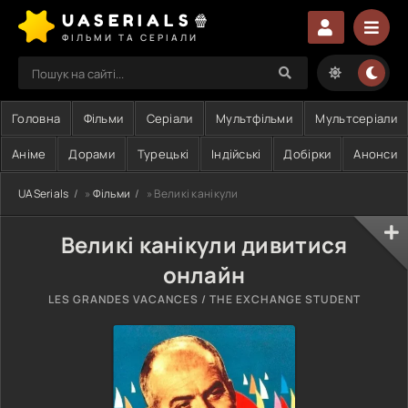
UASERIALS🍿
ФІЛЬМИ ТА СЕРІАЛИ
Головна
Фільми
Серіали
Мультфільми
Мультсеріали
Аніме
Дорами
Турецькі
Індійські
Добірки
Анонси
UASerials
»
Фільми
» Великі канікули
Великі канікули дивитися
онлайн
LES GRANDES VACANCES / THE EXCHANGE STUDENT