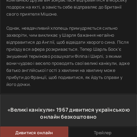
подорож на яхті, а замість себе відправляє до Британії
свого приятеля Мішоне.
Однак, невдачливий хлопець примудряється сильно
захворіти, чим викликає у Шарля бажання негайно
відправитися до Англії, щоб відвідати хворого сина. Після
приїзду вся афера розкривається. Тепер Шарль Боск'є
змушений терміново розшукати Філіпа і Ширлі, з якими
вони чудово і весело проводять свої великі канікули, адже
батько англійської гості з хвилини на хвилину може
прибути до Франції, щоб подивитися, як йдуть справи у
його дочки.
«Великі канікули»
1967
дивитися українською
онлайн безкоштовно
Дивитися онлайн
Трейлер