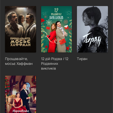
Прощавайте,
12 дій Різдва / 12
Тиран
мосьє Хаффман
Різдвяних
викликів