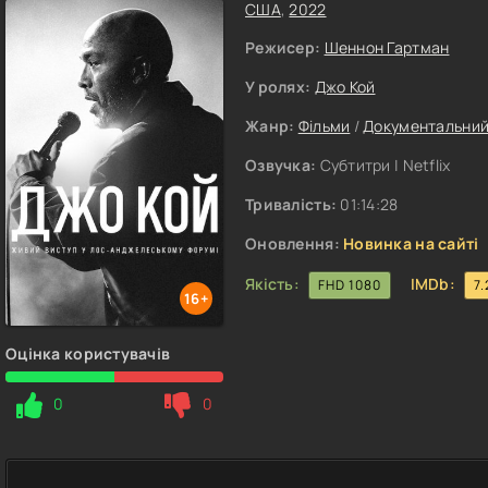
США
,
2022
Режисер:
Шеннон Гартман
У ролях:
Джо Кой
Жанр:
Фільми
/
Документальни
Озвучка:
Субтитри | Netflix
Тривалість:
01:14:28
Оновлення:
Новинка на сайті
Якість:
IMDb:
FHD 1080
7.
16+
Оцінка користувачів
0
0