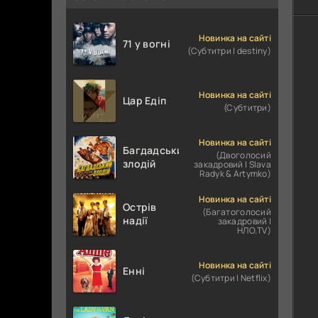
Новинка на сайті
71 у вогні
(Субтитри | destiny)
Новинка на сайті
Цар Едіп
(Субтитри)
Новинка на сайті
Багдадський
(Двоголосий
злодій
закадровий | Slava
Radyk & Artymko)
Новинка на сайті
Острів
(Багатоголосий
надії
закадровий |
НЛО.TV)
Новинка на сайті
Енні
(Субтитри | Netflix)