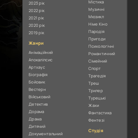
Містика
2023 рік
Музичні
2022 рік
Мюзикл
2021 рік
Німе Кіно
2020 рік
Пародія
2019 рік
Пригоди
Жанри
Психологічні
Анімаційний
Романтичний
Апокаліпсис
Сімейний
Артхаус
Спорт
Біографія
Трагедія
Бойовик
Треш
Вестерн
Трилер
Військовий
Турецькі
Детектив
Жахи
Дорама
Фантастика
Драма
Фентезі
Дитячий
Студія
Документальний