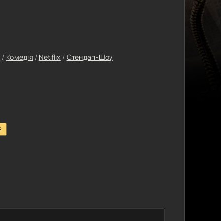
й
/
Комедія
/
Netflix
/
Стендап-Шоу
2