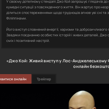
У своєму дотепному стендапі Джо Кой запрошує глядачів до 
кумедні ситуації з повсякденного життя. Він жартує про незр
ділиться спостереженнями щодо труднощів апное уві сні та з
Філіппінами.
Його виступ сповнений енергії, харизми та доброзичливого 
Завдяки поєднанню особистих історій і живих деталей, Джо 
сміх і позитивний настрій.
«Джо Кой: Живий виступ у Лос-Анджелеському
онлайн безкошт
ивитися онлайн
Трейлер