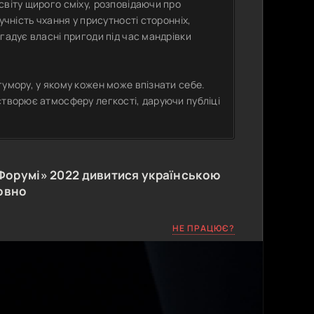
світу щирого сміху, розповідаючи про
учність чхання у присутності сторонніх,
гадує власні пригоди під час мандрівки
гумору, у якому кожен може впізнати себе.
створює атмосферу легкості, даруючи публіці
 Форумі»
2022
дивитися українською
овно
НЕ ПРАЦЮЄ?