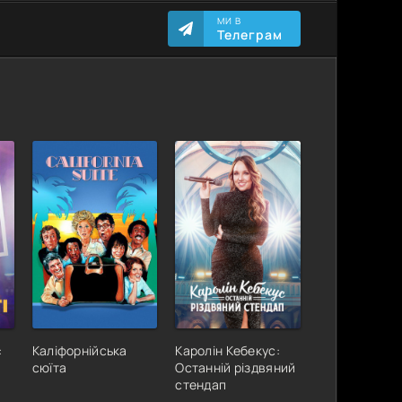
МИ В
Телеграм
:
Каліфорнійська
Каролін Кебекус:
сюїта
Останній різдвяний
стендап