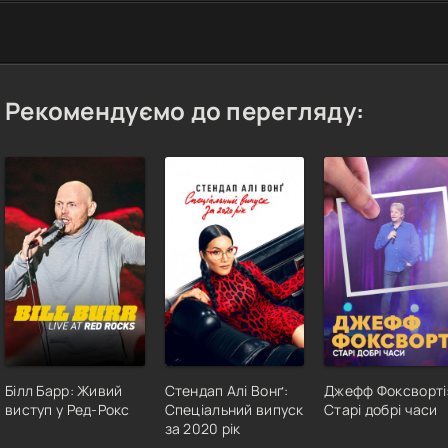
Рекомендуємо до перегляду:
Білл Барр: Живий
Стендап Алі Вонґ:
Джефф Фоксворті
виступ у Ред-Рокс
Cпеціальний випуск
Старі добрі часи
за 2020 рік