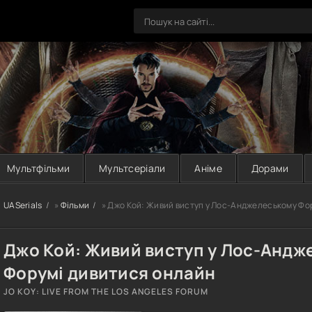
Мультфільми
Мультсеріали
Аніме
Дорами
UASerials
»
Фільми
» Джо Кой: Живий виступ у Лос-Анджелеському Фо
Джо Кой: Живий виступ у Лос-Андж
Форумі дивитися онлайн
JO KOY: LIVE FROM THE LOS ANGELES FORUM