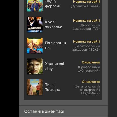
Леді у
Новинка на сайті
фургоні
(Субтитри | iTunes)
Новинка на сайті
Кров і
(Двоголосий
зухвальство
закадровий | TV4)
/ Родинне
пограбування
Новинка на сайті
Полювання
(Багатоголосий
на
закадровий | 2+2)
крокодилів:
Сутичка
Оновлення
Хранителі
(Професійний
лісу
дубльований)
Оновлення
Ти, я і
(Багатоголосий
Тоскана
закадровий |
ГайдаМайк)
Останні коментарі