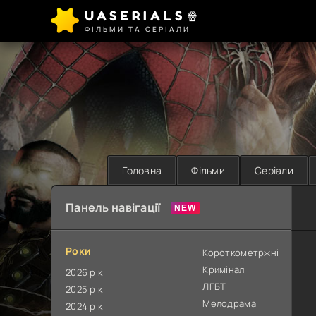
UASERIALS🍿
ФІЛЬМИ ТА СЕРІАЛИ
Головна
Фільми
Серіали
Панель навігації
Роки
Короткометржні
Кримінал
2026 рік
ЛГБТ
2025 рік
Мелодрама
2024 рік