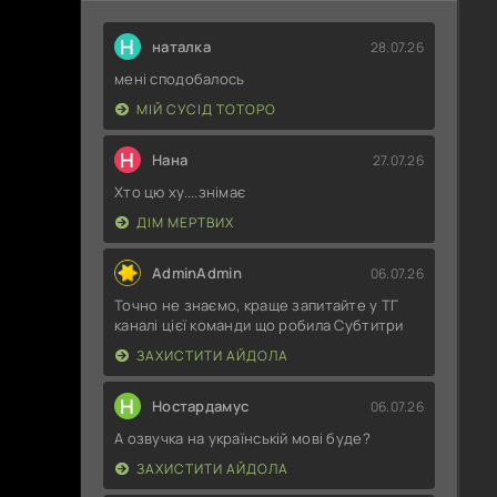
Н
наталка
28.07.26
мені сподобалось
МІЙ СУСІД ТОТОРО
Н
Нана
27.07.26
Хто цю ху....знімає
ДІМ МЕРТВИХ
AdminAdmin
06.07.26
Точно не знаємо, краще запитайте у ТГ
каналі цієї команди що робила Субтитри
ЗАХИСТИТИ АЙДОЛА
Н
Ностардамус
06.07.26
А озвучка на українській мові буде?
ЗАХИСТИТИ АЙДОЛА