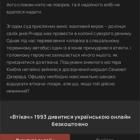
його словам ніхто не повірив, та й надійного алібі не
вдалося надати.
Згодом суд присяжних виніс жахливий вирок – до кінця
своїх днів Річард має провести в колонії суворого режиму.
Однак під час перевезення чоловіка в спеціальному
тюремному автобусі один із в'язнів примудрився втекти, і
головному герою не залишається нічого іншого, як
приєднатися до втікача. Пошуками зниклого містера
Кімбла негайно зайнявся досвідчений маршал Семюел
Джерард. Офіцеру необхідно максимально швидко
відшукати втікача-лікаря, але що, якщо той дійсно
невинний?
«Втікач»
1993
дивитися українською онлайн
безкоштовно