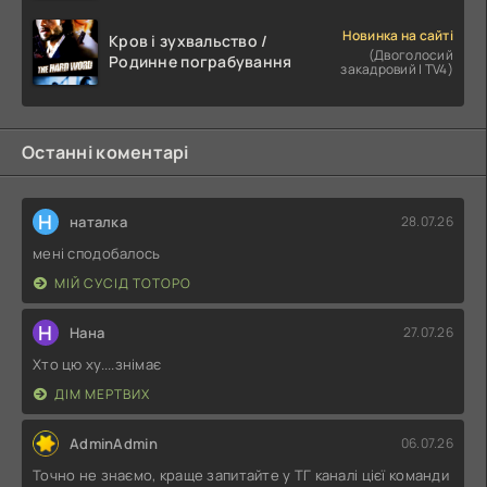
Новинка на сайті
Кров і зухвальство /
(Двоголосий
Родинне пограбування
закадровий | TV4)
Останні коментарі
Н
наталка
28.07.26
мені сподобалось
МІЙ СУСІД ТОТОРО
Н
Нана
27.07.26
Хто цю ху....знімає
ДІМ МЕРТВИХ
AdminAdmin
06.07.26
Точно не знаємо, краще запитайте у ТГ каналі цієї команди