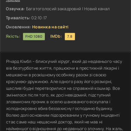
Озвучка:
Багатоголосий закадровий | Новий канал
Тривалість:
02:10:17
Оновлення:
Новинка на сайті
Якість:
IMDb:
FHD 1080
7.8
Річард Кімбл – блискучий хірург, який до недавнього часу
вів безтурботне життя, працюючи в престижній лікарні і
мешкаючи в розкішному особняку разом зі своєю
красунею-дружиною. Але одного разу його розмірні,
щасливі будні перетворилися на справжній кошмар. Все
змінилося після того, як досі невідомий, підступний
зловмисник проник в оселю шанованого ескулапа і
холоднокровно вбив беззахисну господиню будинку.
Волею долі основним підозрюваним у гучному інциденті
стає саме наш нещасний доктор, який не мав ні
найменшого відношення до недавнього злочину. На жаль,