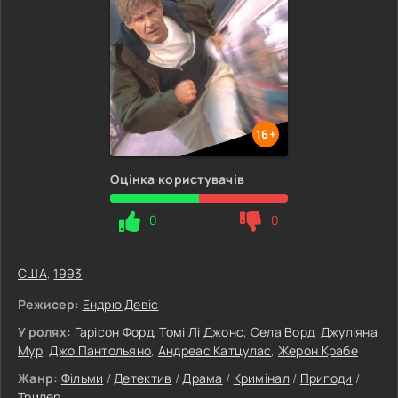
16+
Оцінка користувачів
0
0
США
,
1993
Режисер:
Ендрю Девіс
У ролях:
Гарісон Форд
,
Томі Лі Джонс
,
Села Ворд
,
Джуліяна
Мур
,
Джо Пантольяно
,
Андреас Катцулас
,
Жерон Крабе
Жанр:
Фільми
/
Детектив
/
Драма
/
Кримінал
/
Пригоди
/
Трилер