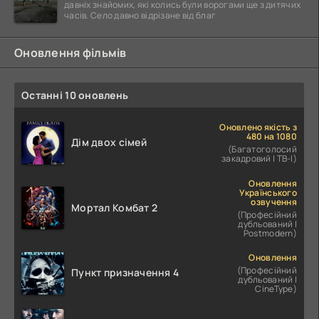
давніх знайомих, які колись були ворогами ще з дитячих
часів. Село давно відрізане від благ
Оновлення фільмів
Останні 10 оновлень
Оновлено якість з
480 на 1080
Дім двох сімей
(Багатоголосий
закадровий | ТВ-І)
Оновлення
Українського
озвучення
Мортал Комбат 2
(Професійний
дубльований |
Postmodern)
Оновлення
(Професійний
Пункт призначення 4
дубльований |
CineType)