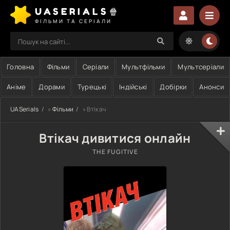
UASERIALS🍿
ФІЛЬМИ ТА СЕРІАЛИ
Головна
Фільми
Серіали
Мультфільми
Мультсеріали
Аніме
Дорами
Турецькі
Індійські
Добірки
Анонси
UASerials
»
Фільми
» Втікач
Втікач дивитися онлайн
THE FUGITIVE