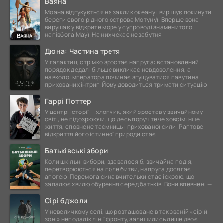
Ваяна
Моана відгукується на заклик океану і вирішує покинути
береги свого рідного острова Мотунуї. Вперше вона
вирушає у відкрите море у супроводі знаменитого
напівбога Мауї. На них чекає незабутня
Дюна: Частина третя
У галактиці стрімко зростає напруга: встановлений
порядок дедалі більше викликає невдоволення, а
навколо імператора починає згущуватися павутина
прихованих інтриг. Йому доводиться тримати ситуацію
Гаррі Поттер
У центрі історії — хлопчик, який зростав у звичайному
світі, не підозрюючи, що десь поруч тече зовсім інше
життя, сповнене таємниць і прихованої сили. Раптове
відкриття його істинної природи стає
Батьківські збори
Коли шкільні вибори, здавалося б, звичайна подія,
перетворюються на поле битви, напруга досягає
апогею. Перемога сина вчительки стає іскрою, що
запалює хвилю обурення серед батьків. Вони впевнені —
Сірі бджоли
У невеличкому селі, що розташоване в так званій «сірій
зоні» неподалік лінії фронту, залишились лише двоє