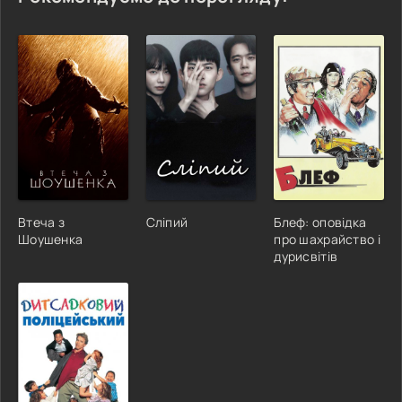
Втеча з
Сліпий
Блеф: оповідка
Шоушенка
про шахрайство і
дурисвітів