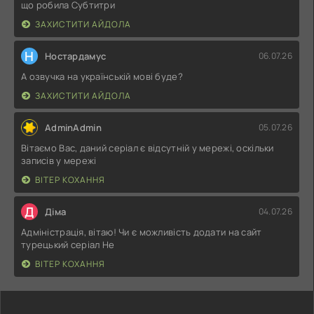
що робила Субтитри
ЗАХИСТИТИ АЙДОЛА
Н
Ностардамус
06.07.26
А озвучка на українській мові буде?
ЗАХИСТИТИ АЙДОЛА
AdminAdmin
05.07.26
Вітаємо Вас, даний серіал є відсутній у мережі, оскільки
записів у мережі
ВІТЕР КОХАННЯ
Д
Діма
04.07.26
Адміністрація, вітаю! Чи є можливість додати на сайт
турецький серіал Не
ВІТЕР КОХАННЯ