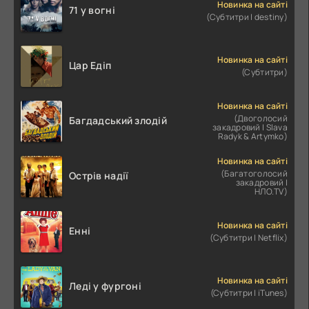
Новинка на сайті
71 у вогні
(Субтитри | destiny)
Новинка на сайті
Цар Едіп
(Субтитри)
Новинка на сайті
(Двоголосий
Багдадський злодій
закадровий | Slava
Radyk & Artymko)
Новинка на сайті
(Багатоголосий
Острів надії
закадровий |
НЛО.TV)
Новинка на сайті
Енні
(Субтитри | Netflix)
Новинка на сайті
Леді у фургоні
(Субтитри | iTunes)