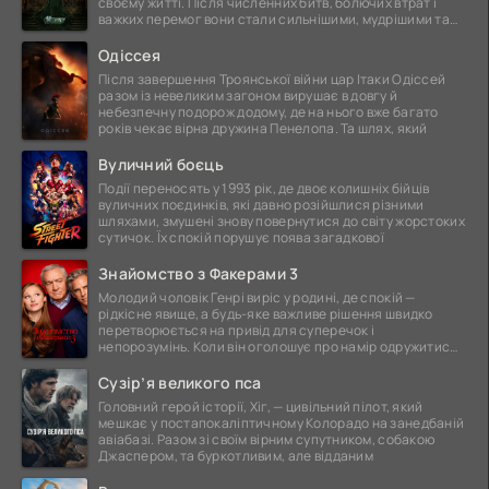
своєму житті. Після численних битв, болючих втрат і
важких перемог вони стали сильнішими, мудрішими та
ще
Одіссея
Після завершення Троянської війни цар Ітаки Одіссей
разом із невеликим загоном вирушає в довгу й
небезпечну подорож додому, де на нього вже багато
років чекає вірна дружина Пенелопа. Та шлях, який
Вуличний боєць
Події переносять у 1993 рік, де двоє колишніх бійців
вуличних поєдинків, які давно розійшлися різними
шляхами, змушені знову повернутися до світу жорстоких
сутичок. Їх спокій порушує поява загадкової
Знайомство з Факерами 3
Молодий чоловік Генрі виріс у родині, де спокій —
рідкісне явище, а будь-яке важливе рішення швидко
перетворюється на привід для суперечок і
непорозумінь. Коли він оголошує про намір одружитися,
це
Сузір’я великого пса
Головний герой історії, Хіг, — цивільний пілот, який
мешкає у постапокаліптичному Колорадо на занедбаній
авіабазі. Разом зі своїм вірним супутником, собакою
Джаспером, та буркотливим, але відданим