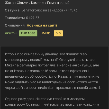
Жанр:
Фільми
/
Комедія
/
Романтичний
Озвучка:
Багатоголосий закадровий | 15K3
Тривалість:
01:27:57
Оновлення:
Новинка на сайті
Якість:
IMDb:
FHD 1080
5.0
Історія про симпатичну дівчину, яка працює піар-
менеджером у великій компанії. Оточуючі знають, що
Мікайла регулярно потрапляє в неприємні ситуації, але
це анітрохи не заважає їй залишатися ефектною і
впевненою в собі особистістю. Разом з тим вона ніяк не
може виділити час на налагодження особистого життя,
через що її вечори і вихідні дні проходять в повній самоті.
Одного разу доля зіштовхує героїню з молодим
кондитером Остіном, який намагається стати успішним