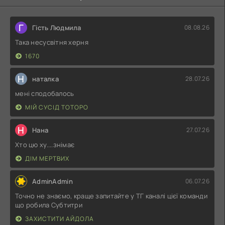
Г
Гість Людмила
08.08.26
Така несусвітня херня
1670
Н
наталка
28.07.26
мені сподобалось
МІЙ СУСІД ТОТОРО
Н
Нана
27.07.26
Хто цю ху....знімає
ДІМ МЕРТВИХ
AdminAdmin
06.07.26
Точно не знаємо, краще запитайте у ТГ каналі цієї команди
що робила Субтитри
ЗАХИСТИТИ АЙДОЛА