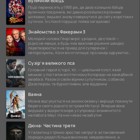
Вуличний боєць
Події переносять у 1993 рік, де двоє колишніх бійців
вуличних поєдинків, які давно розійшлися різними
шляхами, змушені знову повернутися до світу жорстоких
сутичок. Їх спокій порушує поява загадкової
Знайомство з Факерами 3
Молодий чоловік Генрі виріс у родині, де спокій —
рідкісне явище, а будь-яке важливе рішення швидко
перетворюється на привід для суперечок і
непорозумінь. Коли він оголошує про намір одружитися,
це
Сузір’я великого пса
Головний герой історії, Хіг, — цивільний пілот, який
мешкає у постапокаліптичному Колорадо на занедбаній
авіабазі. Разом зі своїм вірним супутником, собакою
Джаспером, та буркотливим, але відданим
Ваяна
Моана відгукується на заклик океану і вирішує покинути
береги свого рідного острова Мотунуї. Вперше вона
вирушає у відкрите море у супроводі знаменитого
напівбога Мауї. На них чекає незабутня
Дюна: Частина третя
У галактиці стрімко зростає напруга: встановлений
порядок дедалі більше викликає невдоволення, а