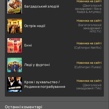
Новинка на сайті
(Двоголосий
Багдадський злодій
закадровий | Slava
Radyk & Artymko)
Новинка на сайті
(Багатоголосий
Острів надії
закадровий |
НЛО.TV)
Новинка на сайті
Енні
(Субтитри | Netflix)
Новинка на сайті
Леді у фургоні
(Субтитри | iTunes)
Новинка на сайті
Кров і зухвальство /
(Двоголосий
Родинне пограбування
закадровий | TV4)
Останні коментарі