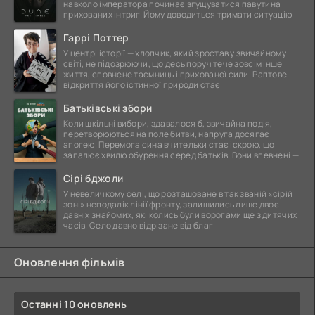
навколо імператора починає згущуватися павутина
прихованих інтриг. Йому доводиться тримати ситуацію
Гаррі Поттер
У центрі історії — хлопчик, який зростав у звичайному
світі, не підозрюючи, що десь поруч тече зовсім інше
життя, сповнене таємниць і прихованої сили. Раптове
відкриття його істинної природи стає
Батьківські збори
Коли шкільні вибори, здавалося б, звичайна подія,
перетворюються на поле битви, напруга досягає
апогею. Перемога сина вчительки стає іскрою, що
запалює хвилю обурення серед батьків. Вони впевнені —
Сірі бджоли
У невеличкому селі, що розташоване в так званій «сірій
зоні» неподалік лінії фронту, залишились лише двоє
давніх знайомих, які колись були ворогами ще з дитячих
часів. Село давно відрізане від благ
Оновлення фільмів
Останні 10 оновлень