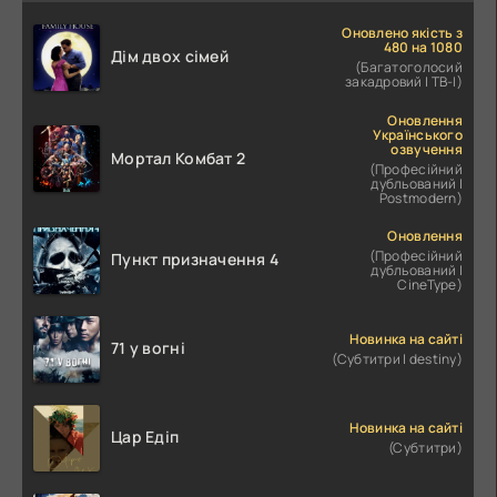
Оновлено якість з
480 на 1080
Дім двох сімей
(Багатоголосий
закадровий | ТВ-І)
Оновлення
Українського
озвучення
Мортал Комбат 2
(Професійний
дубльований |
Postmodern)
Оновлення
(Професійний
Пункт призначення 4
дубльований |
CineType)
Новинка на сайті
71 у вогні
(Субтитри | destiny)
Новинка на сайті
Цар Едіп
(Субтитри)