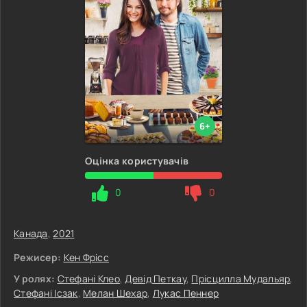
6+
Оцінка користувачів
0
0
Канада
,
2021
Режисер:
Кен Фрісс
У ролях:
Стефані Клео
,
Девід Петкау
,
Прісцилла Мудальяр
,
Стефані Ісзак
,
Мелан Шехар
,
Лукас Пеннер