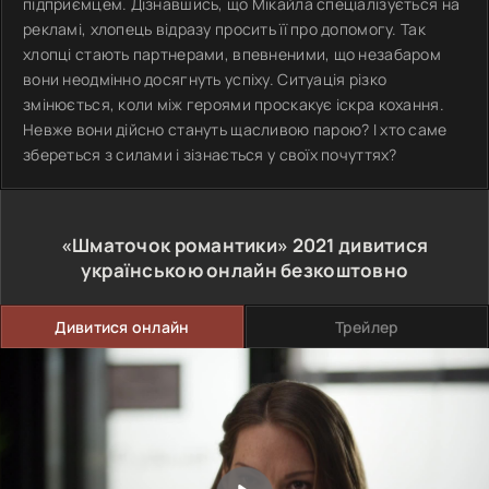
підприємцем. Дізнавшись, що Мікайла спеціалізується на
рекламі, хлопець відразу просить її про допомогу. Так
хлопці стають партнерами, впевненими, що незабаром
вони неодмінно досягнуть успіху. Ситуація різко
змінюється, коли між героями проскакує іскра кохання.
Невже вони дійсно стануть щасливою парою? І хто саме
збереться з силами і зізнається у своїх почуттях?
«Шматочок романтики»
2021
дивитися
українською онлайн безкоштовно
Дивитися онлайн
Трейлер