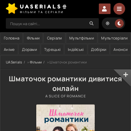
UASERIALS🍿
ФІЛЬМИ ТА СЕРІАЛИ
Головна
Фільми
Серіали
Мультфільми
Мультсеріали
Аніме
Дорами
Турецькі
Індійські
Добірки
Анонси
UASerials
»
Фільми
» Шматочок романтики
Шматочок романтики дивитися
онлайн
A SLICE OF ROMANCE