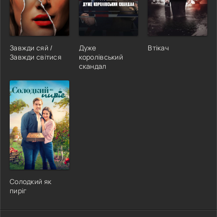
Завжди сяй /
Дуже
Втікач
Завжди світися
королівський
скандал
Солодкий як
пиріг