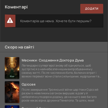
Коментарі
ДОДАТИ
Коментарів ще нема. Хочете бути першим?
Скоро на сайті
Месники: Сходження Доктора Дума
Легендарні супергерої знову об'єднуються, щоб
зустрітися з найнебезпечнішим випробуванням у
своєму житті. Після численних битв, болючих втрат і
важких перемог вони стали сильнішими, мудрішими та
ще
Одіссея
Після завершення Троянської війни цар Ітаки Одіссей
разом із невеликим загоном вирушає в довгу й
небезпечну подорож додому, де на нього вже багато
років чекає вірна дружина Пенелопа. Та шлях, який