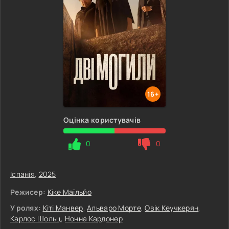
16+
Оцінка користувачів
0
0
Іспанія
,
2025
Режисер:
Кіке Маїльйо
У ролях:
Кіті Манвер
,
Альваро Морте
,
Овік Кеучкерян
,
Карлос Шольц
,
Нонна Кардонер