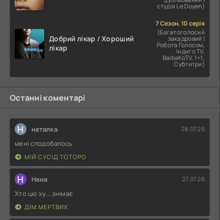
студія Le Doyen)
7 Сезон, 10 серія
(Багатоголосий
Добрий лікар / Хороший
закадровий |
Робота Голосом,
лікар
Індиго TV,
BaibaKoTV, 1+1,
Субтитри)
Останні коментарі
Н
наталка
28.07.26
мені сподобалось
МІЙ СУСІД ТОТОРО
Н
Нана
27.07.26
Хто цю ху....знімає
ДІМ МЕРТВИХ