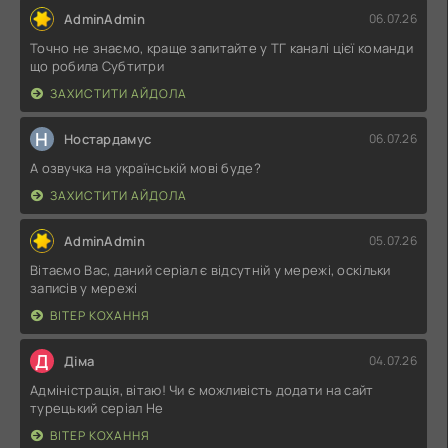
AdminAdmin
06.07.26
Точно не знаємо, краще запитайте у ТГ каналі цієї команди
що робила Субтитри
ЗАХИСТИТИ АЙДОЛА
Н
Ностардамус
06.07.26
А озвучка на українській мові буде?
ЗАХИСТИТИ АЙДОЛА
AdminAdmin
05.07.26
Вітаємо Вас, даний серіал є відсутній у мережі, оскільки
записів у мережі
ВІТЕР КОХАННЯ
Д
Діма
04.07.26
Адміністрація, вітаю! Чи є можливість додати на сайт
турецький серіал Не
ВІТЕР КОХАННЯ