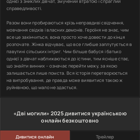
однієї з зниклих дівчат, змучений втратою і спраглий
справедливості.
Разом вони пробираються крізь неправдиві свідчення,
мовчання свідків і власних демонів. Героїня не знає, чим
все це закінчиться, вона просто хоче довести до кінця
розпочате. Жінка відчуває, що все глибше заплутується в
павутині сільських інтриг. Чим більше бабуся і батько
однієї з дівчат наближаються до істини, тим ясніше стає,
що знайти винних – означає перейти межу, за якою
залишається лише помста. Вся історія перетворюється
на випробування, де правда може виявитися такою ж
руйнівною, що мало не здасться.
«Дві могили»
2025
дивитися українською
онлайн безкоштовно
Дивитися онлайн
Трейлер