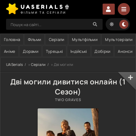
UASERIALS🍿
ФІЛЬМИ ТА СЕРІАЛИ
Головна
Фільми
Серіали
Мультфільми
Мультсеріали
Аніме
Дорами
Турецькі
Індійські
Добірки
Анонси
UASerials
»
Серіали
» Дві могили
Дві могили дивитися онлайн (1
Сезон)
TWO GRAVES