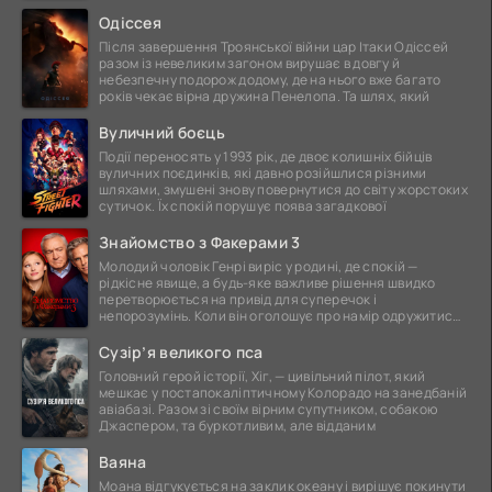
ще
Одіссея
Після завершення Троянської війни цар Ітаки Одіссей
разом із невеликим загоном вирушає в довгу й
небезпечну подорож додому, де на нього вже багато
років чекає вірна дружина Пенелопа. Та шлях, який
Вуличний боєць
Події переносять у 1993 рік, де двоє колишніх бійців
вуличних поєдинків, які давно розійшлися різними
шляхами, змушені знову повернутися до світу жорстоких
сутичок. Їх спокій порушує поява загадкової
Знайомство з Факерами 3
Молодий чоловік Генрі виріс у родині, де спокій —
рідкісне явище, а будь-яке важливе рішення швидко
перетворюється на привід для суперечок і
непорозумінь. Коли він оголошує про намір одружитися,
це
Сузір’я великого пса
Головний герой історії, Хіг, — цивільний пілот, який
мешкає у постапокаліптичному Колорадо на занедбаній
авіабазі. Разом зі своїм вірним супутником, собакою
Джаспером, та буркотливим, але відданим
Ваяна
Моана відгукується на заклик океану і вирішує покинути