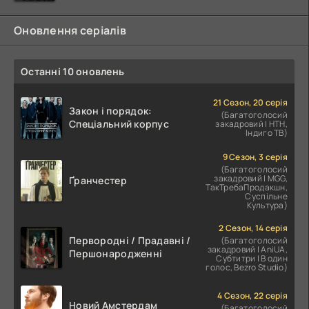
Оновлення серіалів
Останні 10 оновлень
21 Сезон, 20 серія
Закон і порядок:
(Багатоголосий
Спеціальний корпус
закадровий | НТН,
Індиго ТВ)
9 Сезон, 3 серія
(Багатоголосий
закадровий | MGG,
Ґранчестер
ТакТребаПродакшн,
Суспільне
Культура)
2 Сезон, 14 серія
Первородні / Прадавні /
(Багатоголосий
закадровий | AniUA,
Першонародженні
Субтитри | В один
голос, Bezro Studio)
4 Сезон, 22 серія
Новий Амстердам
(Багатоголосий