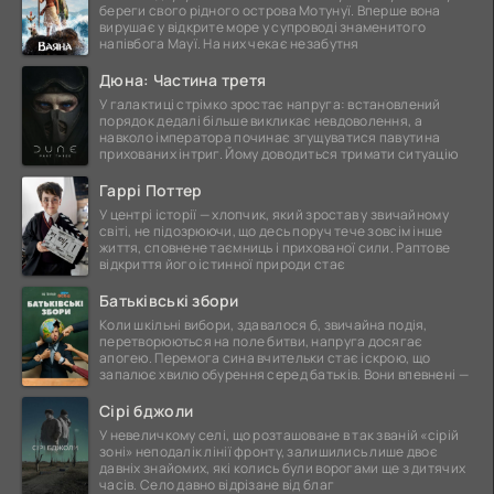
береги свого рідного острова Мотунуї. Вперше вона
вирушає у відкрите море у супроводі знаменитого
напівбога Мауї. На них чекає незабутня
Дюна: Частина третя
У галактиці стрімко зростає напруга: встановлений
порядок дедалі більше викликає невдоволення, а
навколо імператора починає згущуватися павутина
прихованих інтриг. Йому доводиться тримати ситуацію
Гаррі Поттер
У центрі історії — хлопчик, який зростав у звичайному
світі, не підозрюючи, що десь поруч тече зовсім інше
життя, сповнене таємниць і прихованої сили. Раптове
відкриття його істинної природи стає
Батьківські збори
Коли шкільні вибори, здавалося б, звичайна подія,
перетворюються на поле битви, напруга досягає
апогею. Перемога сина вчительки стає іскрою, що
запалює хвилю обурення серед батьків. Вони впевнені —
Сірі бджоли
У невеличкому селі, що розташоване в так званій «сірій
зоні» неподалік лінії фронту, залишились лише двоє
давніх знайомих, які колись були ворогами ще з дитячих
часів. Село давно відрізане від благ