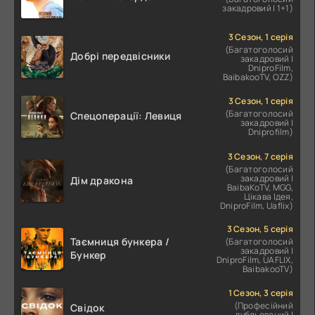
закадровий | 1+1)
3 Сезон, 1 серія
(Багатоголосий
Добрі передвісники
закадровий |
DniproFilm,
BaibakooTV, OZZ)
3 Сезон, 1 серія
(Багатоголосий
Спецоперації: Левиця
закадровий |
Dniprofilm)
3 Сезон, 7 серія
(Багатоголосий
закадровий |
Дім дракона
BaibaKoTV, MGG,
Цікава Ідея,
DniproFilm, Uaflix)
3 Сезон, 5 серія
Таємниця бункера /
(Багатоголосий
закадровий |
Бункер
DniproFilm, UAFLIX,
BaibakooTV)
1 Сезон, 3 серія
(Професійний
Свідок
дубльований |