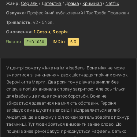
Жанр:
Серіали
/
Детектив
/
Драма
/
Кримінал
/
Netflix
Озвучка:
Професійний дубльований | Так Треба Продакшн
Тривалість:
42 - 54 хв.
Оновлення:
1 Сезон, 3 серія
Якість:
IMDb:
FHD 1080
6.3
У центрі сюжету жінка на ім'я Ізабель. Вона ніяк не може
змиритися зі зникненням двох шістнадцятирічних онучок,
Вероніки та Марти. Два роки тому дівчата зникли без
сліду, а поліція визнала справу закритою. Але ось тільки
для Ізабель це лише початок боротьби. Вона не
збирається здаватися на милість обставин. Героїня
вирішує сама шукати відповіді і відправляється вглиб
Андалусії, де в одному з сіл кожен житель зберігає похмурі
таємниці. Тут люди бояться вимовити зайве слово. До
пошуків зневіреної бабусі приєднується Рафаель, батько