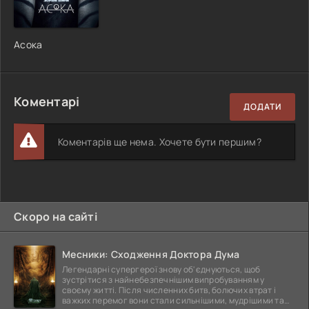
Асока
Коментарі
ДОДАТИ
Коментарів ще нема. Хочете бути першим?
Скоро на сайті
Месники: Сходження Доктора Дума
Легендарні супергерої знову об'єднуються, щоб
зустрітися з найнебезпечнішим випробуванням у
своєму житті. Після численних битв, болючих втрат і
важких перемог вони стали сильнішими, мудрішими та