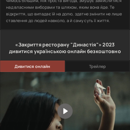
чимось більшим, ніж проста вигода, змушує замислитися
над власними виборами та шляхом, яким вона йде. Те
відкриття, що випадає їй на долю, здатне змінити не лише
ставлення до людей навколо, а й саму суть її життя.
«Закриття ресторану "Династія"»
2023
дивитися українською онлайн безкоштовно
Дивитися онлайн
Трейлер