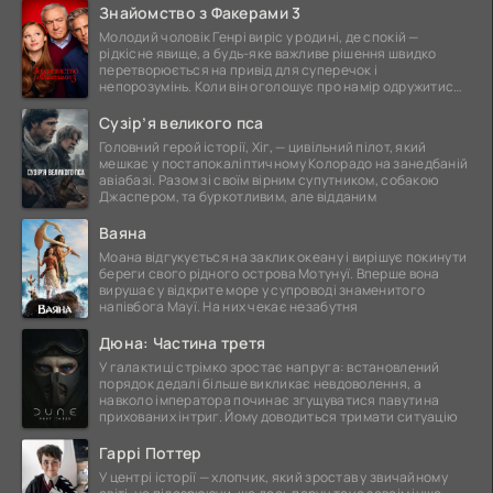
Знайомство з Факерами 3
Молодий чоловік Генрі виріс у родині, де спокій —
рідкісне явище, а будь-яке важливе рішення швидко
перетворюється на привід для суперечок і
непорозумінь. Коли він оголошує про намір одружитися,
це
Сузір’я великого пса
Головний герой історії, Хіг, — цивільний пілот, який
мешкає у постапокаліптичному Колорадо на занедбаній
авіабазі. Разом зі своїм вірним супутником, собакою
Джаспером, та буркотливим, але відданим
Ваяна
Моана відгукується на заклик океану і вирішує покинути
береги свого рідного острова Мотунуї. Вперше вона
вирушає у відкрите море у супроводі знаменитого
напівбога Мауї. На них чекає незабутня
Дюна: Частина третя
У галактиці стрімко зростає напруга: встановлений
порядок дедалі більше викликає невдоволення, а
навколо імператора починає згущуватися павутина
прихованих інтриг. Йому доводиться тримати ситуацію
Гаррі Поттер
У центрі історії — хлопчик, який зростав у звичайному