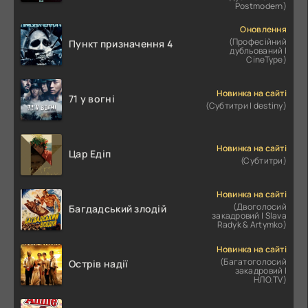
Postmodern)
Оновлення
(Професійний
Пункт призначення 4
дубльований |
CineType)
Новинка на сайті
71 у вогні
(Субтитри | destiny)
Новинка на сайті
Цар Едіп
(Субтитри)
Новинка на сайті
(Двоголосий
Багдадський злодій
закадровий | Slava
Radyk & Artymko)
Новинка на сайті
(Багатоголосий
Острів надії
закадровий |
НЛО.TV)