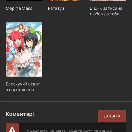
Мері та Макс
Рататуй
В ДНК записана
любов до тебе
Блискучий старт
з народження
Коментарі
ДОДАТИ
Коментарів ще нема. Хочете бути першим?