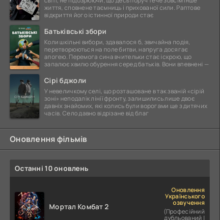
світі, не підозрюючи, що десь поруч тече зовсім інше
життя, сповнене таємниць і прихованої сили. Раптове
відкриття його істинної природи стає
Батьківські збори
Коли шкільні вибори, здавалося б, звичайна подія,
перетворюються на поле битви, напруга досягає
апогею. Перемога сина вчительки стає іскрою, що
запалює хвилю обурення серед батьків. Вони впевнені —
Сірі бджоли
У невеличкому селі, що розташоване в так званій «сірій
зоні» неподалік лінії фронту, залишились лише двоє
давніх знайомих, які колись були ворогами ще з дитячих
часів. Село давно відрізане від благ
Оновлення фільмів
Останні 10 оновлень
Оновлення
Українського
озвучення
Мортал Комбат 2
(Професійний
дубльований |