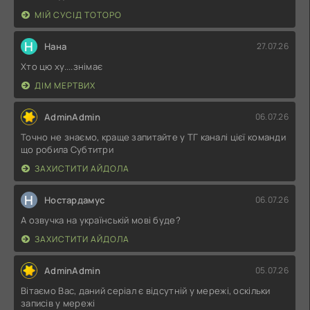
МІЙ СУСІД ТОТОРО
Н
Нана
27.07.26
Хто цю ху....знімає
ДІМ МЕРТВИХ
AdminAdmin
06.07.26
Точно не знаємо, краще запитайте у ТГ каналі цієї команди
що робила Субтитри
ЗАХИСТИТИ АЙДОЛА
Н
Ностардамус
06.07.26
А озвучка на українській мові буде?
ЗАХИСТИТИ АЙДОЛА
AdminAdmin
05.07.26
Вітаємо Вас, даний серіал є відсутній у мережі, оскільки
записів у мережі