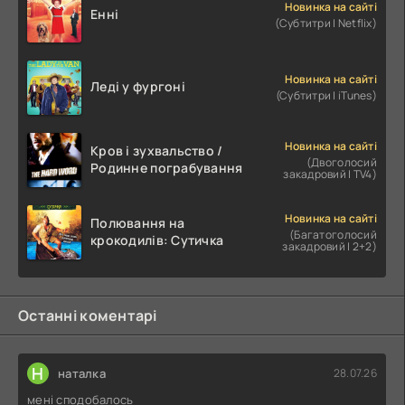
Новинка на сайті
Енні
(Субтитри | Netflix)
Новинка на сайті
Леді у фургоні
(Субтитри | iTunes)
Новинка на сайті
Кров і зухвальство /
(Двоголосий
Родинне пограбування
закадровий | TV4)
Новинка на сайті
Полювання на
(Багатоголосий
крокодилів: Сутичка
закадровий | 2+2)
Останні коментарі
Н
наталка
28.07.26
мені сподобалось