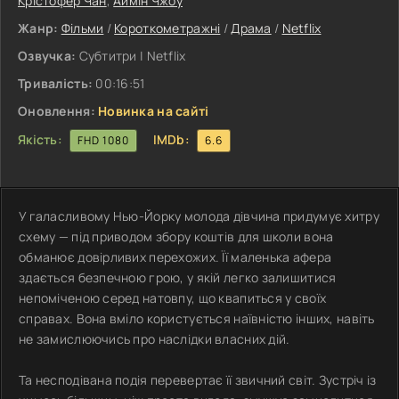
Крістофер Чан
,
Аймін Чжоу
Жанр:
Фільми
/
Короткометражні
/
Драма
/
Netflix
Озвучка:
Субтитри | Netflix
Тривалість:
00:16:51
Оновлення:
Новинка на сайті
Якість:
IMDb:
FHD 1080
6.6
У галасливому Нью-Йорку молода дівчина придумує хитру
схему — під приводом збору коштів для школи вона
обманює довірливих перехожих. Її маленька афера
здається безпечною грою, у якій легко залишитися
непоміченою серед натовпу, що квапиться у своїх
справах. Вона вміло користується наївністю інших, навіть
не замислюючись про наслідки власних дій.
Та несподівана подія перевертає її звичний світ. Зустріч із