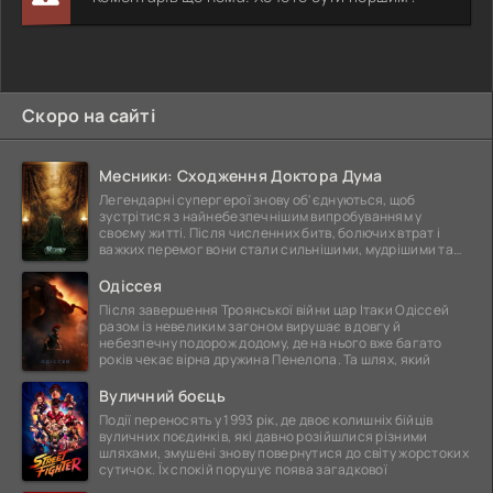
Скоро на сайті
Месники: Сходження Доктора Дума
Легендарні супергерої знову об'єднуються, щоб
зустрітися з найнебезпечнішим випробуванням у
своєму житті. Після численних битв, болючих втрат і
важких перемог вони стали сильнішими, мудрішими та
ще
Одіссея
Після завершення Троянської війни цар Ітаки Одіссей
разом із невеликим загоном вирушає в довгу й
небезпечну подорож додому, де на нього вже багато
років чекає вірна дружина Пенелопа. Та шлях, який
Вуличний боєць
Події переносять у 1993 рік, де двоє колишніх бійців
вуличних поєдинків, які давно розійшлися різними
шляхами, змушені знову повернутися до світу жорстоких
сутичок. Їх спокій порушує поява загадкової