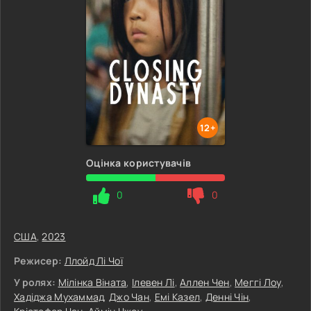
12+
Оцінка користувачів
0
0
США
,
2023
Режисер:
Ллойд Лі Чої
У ролях:
Мілінка Віната
,
Ілевен Лі
,
Аллен Чен
,
Меггі Лоу
,
Хадіджа Мухаммад
,
Джо Чан
,
Емі Казел
,
Денні Чін
,