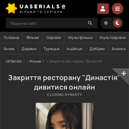
UASERIALS🍿
ФІЛЬМИ ТА СЕРІАЛИ
Головна
Фільми
Серіали
Мультфільми
Мультсеріали
Аніме
Дорами
Турецькі
Індійські
Добірки
Анонси
UASerials
»
Фільми
» Закриття ресторану "Династія"
Закриття ресторану "Династія"
дивитися онлайн
CLOSING DYNASTY