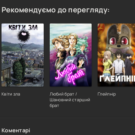
Рекомендуємо до перегляду:
Квіти зла
Любий брат /
Ґлейпнір
Шановний старший
брат
Коментарі