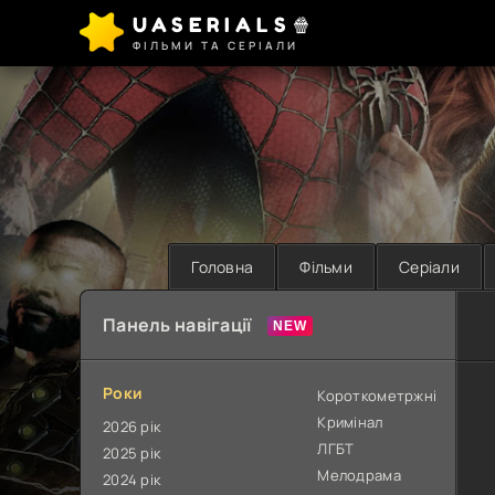
UASERIALS🍿
ФІЛЬМИ ТА СЕРІАЛИ
Головна
Фільми
Серіали
Панель навігації
Роки
Короткометржні
Кримінал
2026 рік
ЛГБТ
2025 рік
Мелодрама
2024 рік