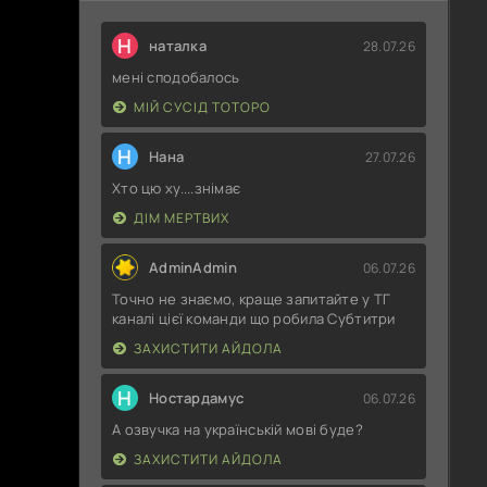
Н
наталка
28.07.26
мені сподобалось
МІЙ СУСІД ТОТОРО
Н
Нана
27.07.26
Хто цю ху....знімає
ДІМ МЕРТВИХ
AdminAdmin
06.07.26
Точно не знаємо, краще запитайте у ТГ
каналі цієї команди що робила Субтитри
ЗАХИСТИТИ АЙДОЛА
Н
Ностардамус
06.07.26
А озвучка на українській мові буде?
ЗАХИСТИТИ АЙДОЛА