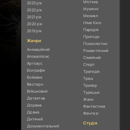
Містика
2023 рік
Музичні
2022 рік
Мюзикл
2021 рік
Німе Кіно
2020 рік
Пародія
2019 рік
Пригоди
Жанри
Психологічні
Анімаційний
Романтичний
Апокаліпсис
Сімейний
Артхаус
Спорт
Біографія
Трагедія
Бойовик
Треш
Вестерн
Трилер
Військовий
Турецькі
Детектив
Жахи
Дорама
Фантастика
Драма
Фентезі
Дитячий
Студія
Документальний