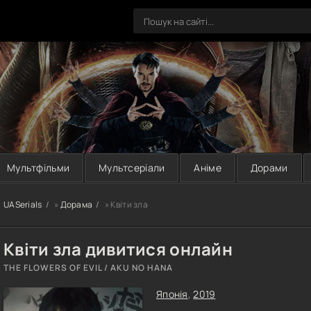
Мультфільми
Мультсеріали
Аніме
Дорами
UASerials
»
Дорама
» Квіти зла
Квіти зла дивитися онлайн
THE FLOWERS OF EVIL / AKU NO HANA
Японія
,
2019