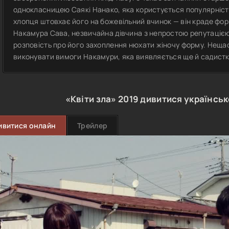
однокласницею Саякі Нанако, яка користується популярністю
хлопця штовхає його на божевільний вчинок — він краде фор
Накамура Сава, незвичайна дівчина з непростою репутаціє
розповість про його захоплення нюхати жіночу форму. Неща
виконувати вимоги Накамури, яка виявляється ще й садист
«Квіти зла»
2019
дивитися українсь
ивитися онлайн
Трейлер