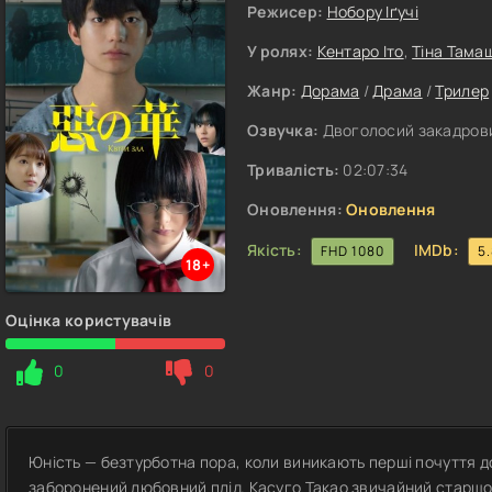
Режисер:
Нобору Іґучі
У ролях:
Кентаро Іто
,
Тіна Тама
Жанр:
Дорама
/
Драма
/
Трилер
Озвучка:
Двоголосий закадрови
Тривалість:
02:07:34
Оновлення:
Оновлення
Якість:
IMDb:
FHD 1080
5
18+
Оцінка користувачів
0
0
Юність — безтурботна пора, коли виникають перші почуття д
заборонений любовний плід. Касуго Такао звичайний старшо