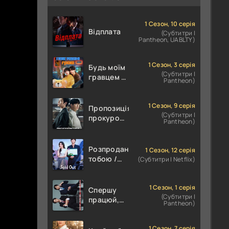
1 Сезон, 10 серія
Відплата
(Субтитри |
Pantheon, UABLTY)
1 Сезон, 3 серія
Будь моїм
(Субтитри |
гравцем /
Pantheon)
Пов'язані
грою
1 Сезон, 9 серія
Пропозиція
(Субтитри |
прокурора
Pantheon)
/
Прокурорська
пропозиція
Розпродана
1 Сезон, 12 серія
тобою /
(Субтитри | Netflix)
Знову в
наявності
1 Сезон, 1 серія
Спершу
(Субтитри |
працюй,
Pantheon)
потім
цілуй
1 Сезон, 7 серія