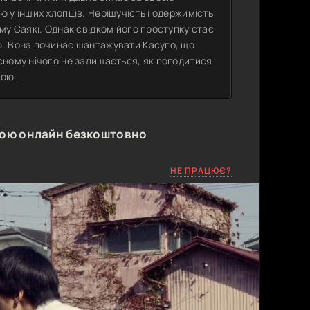
 у інших хлопців. Нерішучість і одержимість
му Саякі. Однак свідком його проступку стає
ю. Вона починає шантажувати Касуго, що
сному нічого не залишається, як погодитися
кою.
кою онлайн безкоштовно
НЕ ПРАЦЮЄ?