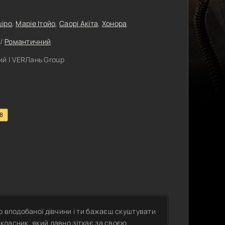
шіро
,
Маріе Ітойо
,
Саорі Акіта
,
Хонора
/
Романтичний
й | VERЛань Group
.8
о вподобаної дівчини і ти бажаєш скуштувати
класник, який давно зітхає за своєю