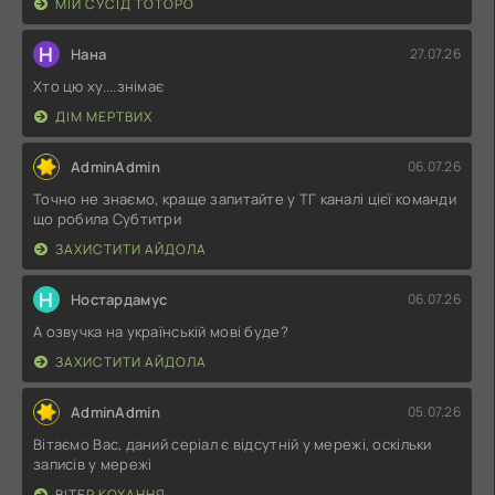
МІЙ СУСІД ТОТОРО
Н
Нана
27.07.26
Хто цю ху....знімає
ДІМ МЕРТВИХ
AdminAdmin
06.07.26
Точно не знаємо, краще запитайте у ТГ каналі цієї команди
що робила Субтитри
ЗАХИСТИТИ АЙДОЛА
Н
Ностардамус
06.07.26
А озвучка на українській мові буде?
ЗАХИСТИТИ АЙДОЛА
AdminAdmin
05.07.26
Вітаємо Вас, даний серіал є відсутній у мережі, оскільки
записів у мережі
ВІТЕР КОХАННЯ