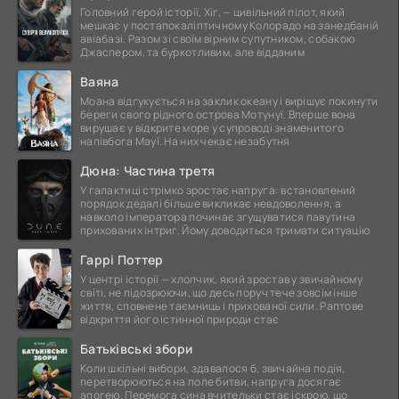
Головний герой історії, Хіг, — цивільний пілот, який
мешкає у постапокаліптичному Колорадо на занедбаній
авіабазі. Разом зі своїм вірним супутником, собакою
Джаспером, та буркотливим, але відданим
Ваяна
Моана відгукується на заклик океану і вирішує покинути
береги свого рідного острова Мотунуї. Вперше вона
вирушає у відкрите море у супроводі знаменитого
напівбога Мауї. На них чекає незабутня
Дюна: Частина третя
У галактиці стрімко зростає напруга: встановлений
порядок дедалі більше викликає невдоволення, а
навколо імператора починає згущуватися павутина
прихованих інтриг. Йому доводиться тримати ситуацію
Гаррі Поттер
У центрі історії — хлопчик, який зростав у звичайному
світі, не підозрюючи, що десь поруч тече зовсім інше
життя, сповнене таємниць і прихованої сили. Раптове
відкриття його істинної природи стає
Батьківські збори
Коли шкільні вибори, здавалося б, звичайна подія,
перетворюються на поле битви, напруга досягає
апогею. Перемога сина вчительки стає іскрою, що