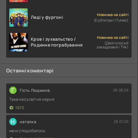
Новинка на сайті
Леді у фургоні
(Субтитри | iTunes)
Новинка на сайті
Кров і зухвальство /
(Двоголосий
Родинне пограбування
закадровий | TV4)
Останні коментарі
Г
Гість Людмила
08.08.26
Така несусвітня херня
1670
Н
наталка
28.07.26
мені сподобалось