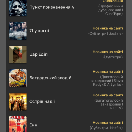
Оновлення
(Професійний
Пункт призначення 4
дубльований |
CineType)
Новинка на сайті
71 у вогні
(Субтитри | destiny)
Новинка на сайті
Цар Едіп
(Субтитри)
Новинка на сайті
(Двоголосий
Багдадський злодій
закадровий | Slava
Radyk & Artymko)
Новинка на сайті
(Багатоголосий
Острів надії
закадровий |
НЛО.TV)
Новинка на сайті
Енні
(Субтитри | Netflix)