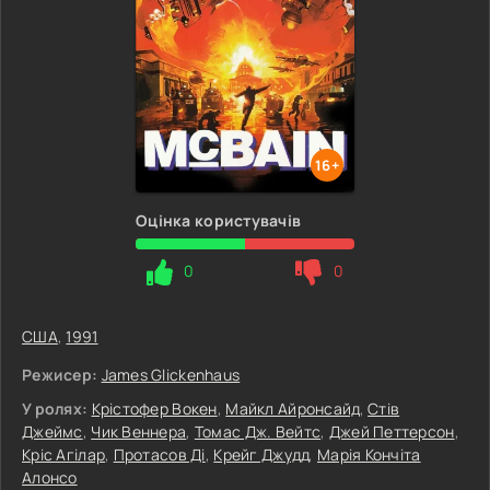
16+
Оцінка користувачів
0
0
США
,
1991
Режисер:
James Glickenhaus
У ролях:
Крістофер Вокен
,
Майкл Айронсайд
,
Стів
Джеймс
,
Чик Веннера
,
Томас Дж. Вейтс
,
Джей Петтерсон
,
Кріс Агілар
,
Протасов Ді
,
Крейг Джудд
,
Марія Кончіта
Алонсо