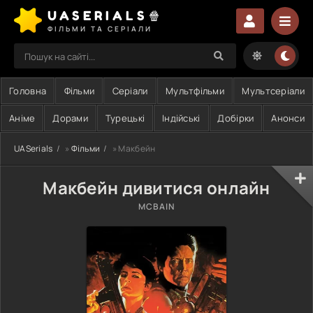
UASERIALS🍿
ФІЛЬМИ ТА СЕРІАЛИ
Головна
Фільми
Серіали
Мультфільми
Мультсеріали
Аніме
Дорами
Турецькі
Індійські
Добірки
Анонси
UASerials
»
Фільми
» Макбейн
Макбейн дивитися онлайн
MCBAIN