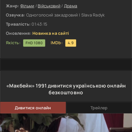
Жанр:
Фільми
/
Військовий
/
Драма
Озвучка:
Одноголосий закадровий | Slava Radyk
Тривалість:
01:43:15
Оновлення:
Новинка на сайті
Якість:
IMDb:
FHD 1080
4.9
«Макбейн»
1991
дивитися українською онлайн
безкоштовно
Дивитися онлайн
Трейлер