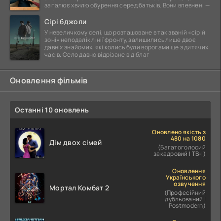
запалює хвилю обурення серед батьків. Вони впевнені —
Сірі бджоли
У невеличкому селі, що розташоване в так званій «сірій
зоні» неподалік лінії фронту, залишились лише двоє
давніх знайомих, які колись були ворогами ще з дитячих
часів. Село давно відрізане від благ
Оновлення фільмів
Останні 10 оновлень
Оновлено якість з
480 на 1080
Дім двох сімей
(Багатоголосий
закадровий | ТВ-І)
Оновлення
Українського
озвучення
Мортал Комбат 2
(Професійний
дубльований |
Postmodern)