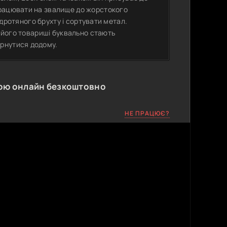
працювати на звалище до жорстокого
з дротяного брухту і сортувати метал.
і його товариші буквально стають
рнутися додому.
ою онлайн безкоштовно
НЕ ПРАЦЮЄ?