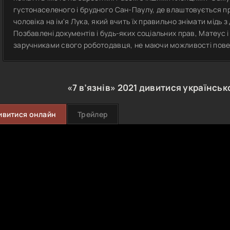
густонаселеного і брудного Сан-Паулу, де влаштовується 
чоловіка на ім'я Лука, який вчить їх правильно знімати мідь 
Позбавлені документів і будь-яких соціальних прав, Матеус 
заручниками свого роботодавця, не маючи можливості пове
«7 в’язнів»
2021
дивитися українськ
ивитися онлайн
Трейлер