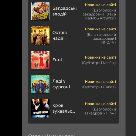
Новинка на сайті
Багдадський
(Двоголосий
злодій
закадровий | Slava
Radyk & Artymko)
Новинка на сайті
Острів
(Багатоголосий
надії
закадровий |
НЛО.TV)
Новинка на сайті
Енні
(Субтитри | Netflix)
Леді у
Новинка на сайті
фургоні
(Субтитри | iTunes)
Новинка на сайті
Кров і
(Двоголосий
зухвальство
закадровий | TV4)
/ Родинне
пограбування