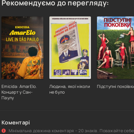
Рекомендуємо до перегляду:
Emicida: AmarElo.
Людина, якої ніколи
Підступні покоївк
Концерт у Сан-
не було
Паулу
Коментарі
Мінімальна довжина коментаря – 20 знаків. Поважайте себе 