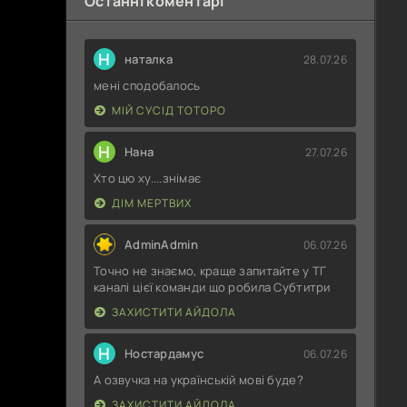
Останні коментарі
Н
наталка
28.07.26
мені сподобалось
МІЙ СУСІД ТОТОРО
Н
Нана
27.07.26
Хто цю ху....знімає
ДІМ МЕРТВИХ
AdminAdmin
06.07.26
Точно не знаємо, краще запитайте у ТГ
каналі цієї команди що робила Субтитри
ЗАХИСТИТИ АЙДОЛА
Н
Ностардамус
06.07.26
А озвучка на українській мові буде?
ЗАХИСТИТИ АЙДОЛА