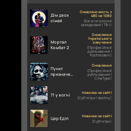
Оновлено якість з
Дім двох
480 на 1080
сімей
(Багатоголосий
закадровий | ТВ-І)
Оновлення
Українського
Мортал
озвучення
Комбат 2
(Професійний
дубльований |
Postmodern)
Оновлення
Пункт
(Професійний
призначення
дубльований |
CineType)
4
Новинка на сайті
71 у вогні
(Субтитри | destiny)
Новинка на сайті
Цар Едіп
(Субтитри)