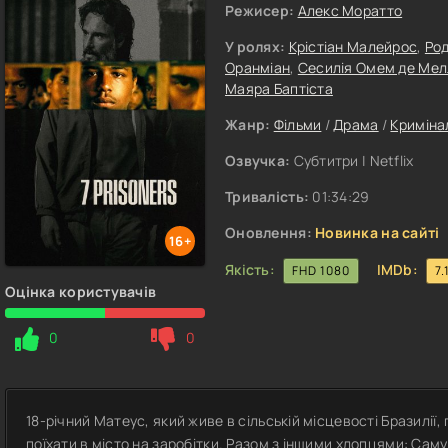
Режисер:
Алекс Моратто
У ролях:
Крістіан Малейрос
,
Род
Оранміан
,
Сесилія Омем де Мел
Маяра Баптіста
Жанр:
Фільми
/
Драма
/
Криміна
Озвучка:
Субтитри | Netflix
Тривалість:
01:34:29
Оновлення:
Новинка на сайті
16+
Якість:
IMDb:
FHD 1080
7.
Оцінка користувачів
0
0
18-річний Матеус, який живе в сільській місцевості Бразилі
поїхати в місто на заробітки. Разом з іншими хлопцями: Саму