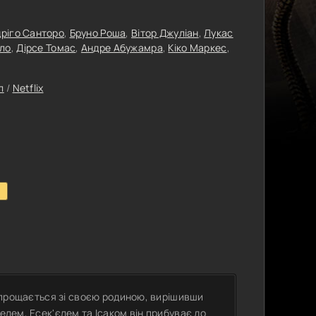
ріго Санторо
,
Бруно Роша
,
Вітор Джуліан
,
Лукас
ло
,
Дірсе Томас
,
Андре Абужамра
,
Кіко Маркес
,
л
/
Netflix
1
ї, прощається зі своєю родиною, вирішивши
елем, Есек'єлем та Ісаком він прибуває до