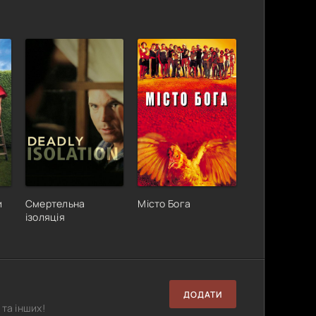
и
Смертельна
Місто Бога
ізоляція
ДОДАТИ
та інших!