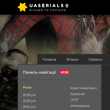
UASERIALS🍿
ФІЛЬМИ ТА СЕРІАЛИ
Головна
Фільми
Серіали
Панель навігації
Роки
Короткометржні
Кримінал
2026 рік
ЛГБТ
2025 рік
Мелодрама
2024 рік