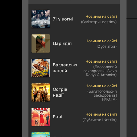
Новинка на сайті
71 у вогні
(Субтитри | destiny)
Новинка на сайті
Цар Едіп
(Субтитри)
Новинка на сайті
Багдадський
(Двоголосий
злодій
закадровий | Slava
Radyk & Artymko)
Новинка на сайті
Острів
(Багатоголосий
надії
закадровий |
НЛО.TV)
Новинка на сайті
Енні
(Субтитри | Netflix)