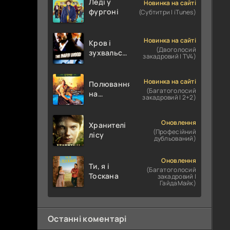
Леді у
Новинка на сайті
фургоні
(Субтитри | iTunes)
Новинка на сайті
Кров і
(Двоголосий
зухвальство
закадровий | TV4)
/ Родинне
пограбування
Новинка на сайті
Полювання
(Багатоголосий
на
закадровий | 2+2)
крокодилів:
Сутичка
Оновлення
Хранителі
(Професійний
лісу
дубльований)
Оновлення
Ти, я і
(Багатоголосий
Тоскана
закадровий |
ГайдаМайк)
Останні коментарі