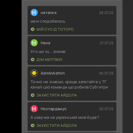
Н
наталка
28.07.26
мені сподобалось
МІЙ СУСІД ТОТОРО
Н
Нана
27.07.26
Хто цю ху....знімає
ДІМ МЕРТВИХ
AdminAdmin
06.07.26
Точно не знаємо, краще запитайте у ТГ
каналі цієї команди що робила Субтитри
ЗАХИСТИТИ АЙДОЛА
Н
Ностардамус
06.07.26
А озвучка на українській мові буде?
ЗАХИСТИТИ АЙДОЛА