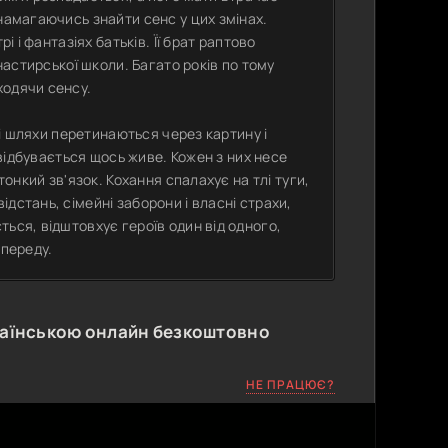
намагаючись знайти сенс у цих змінах.
і і фантазіях батьків. Її брат раптово
онастирської школи. Багато років по тому
ходячи сенсу.
хні шляхи перетинаються через картину і
 відбувається щось живе. Кожен з них несе
тонкий зв'язок. Кохання спалахує на тлі туги,
дстань, сімейні заборони і власні страхи,
ься, відштовхує героїв один від одного,
опереду.
раїнською онлайн безкоштовно
НЕ ПРАЦЮЄ?