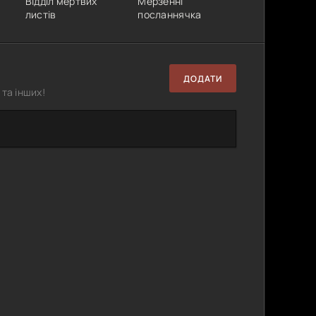
Відділ мертвих
Мерзенні
листів
посланнячка
ДОДАТИ
та інших!