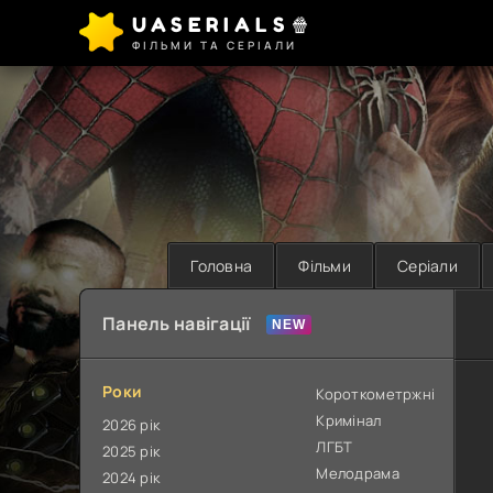
UASERIALS🍿
ФІЛЬМИ ТА СЕРІАЛИ
Головна
Фільми
Серіали
Панель навігації
Роки
Короткометржні
Кримінал
2026 рік
ЛГБТ
2025 рік
Мелодрама
2024 рік