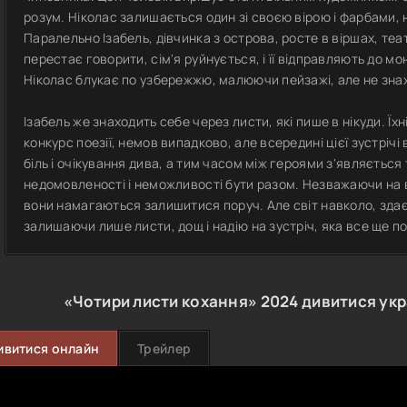
розум. Ніколас залишається один зі своєю вірою і фарбами, 
Паралельно Ізабель, дівчинка з острова, росте в віршах, театр
перестає говорити, сім'я руйнується, і її відправляють до м
Ніколас блукає по узбережжю, малюючи пейзажі, але не зна
Ізабель же знаходить себе через листи, які пише в нікуди. Ї
конкурс поезії, немов випадково, але всередині цієї зустрічі
біль і очікування дива, а тим часом між героями з'являється 
недомовленості і неможливості бути разом. Незважаючи на ві
вони намагаються залишитися поруч. Але світ навколо, здаєт
залишаючи лише листи, дощ і надію на зустріч, яка все ще п
«Чотири листи кохання»
2024
дивитися ук
ивитися онлайн
Трейлер