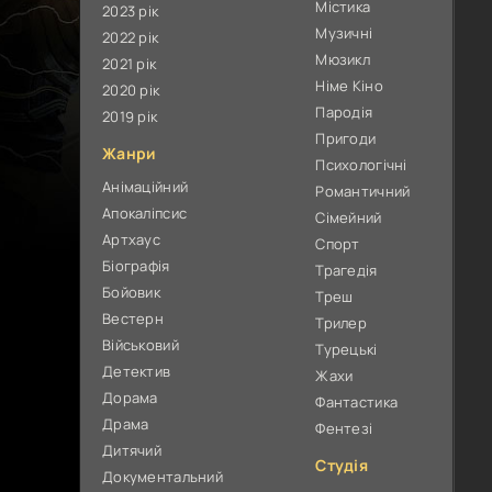
Містика
2023 рік
Музичні
2022 рік
Мюзикл
2021 рік
Німе Кіно
2020 рік
Пародія
2019 рік
Пригоди
Жанри
Психологічні
Анімаційний
Романтичний
Апокаліпсис
Сімейний
Артхаус
Спорт
Біографія
Трагедія
Бойовик
Треш
Вестерн
Трилер
Військовий
Турецькі
Детектив
Жахи
Дорама
Фантастика
Драма
Фентезі
Дитячий
Студія
Документальний