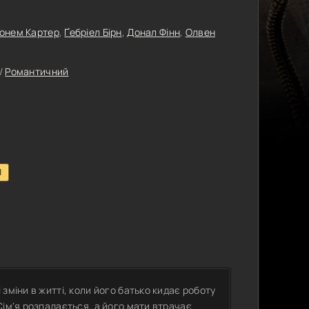
Бонем Картер
,
Ґебріел Бірн
,
Донал Фінн
,
Олвен
/
Романтичний
1
зміни в житті, коли його батько кидає роботу
Сім'я розпадається, а його мати втрачає