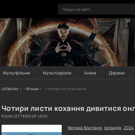
Мультфільми
Мультсеріали
Аніме
Дорами
UASerials
»
Фільми
» Чотири листи кохання
Чотири листи кохання дивитися он
FOUR LETTERS OF LOVE
Велика Британія
,
Ірландія
,
2024