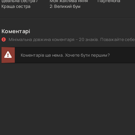
Ідеальна сестра /
Моя жахлива няня
Партенопа
Краща сестра
2: Великий бум
Коментарі
Мінімальна довжина коментаря – 20 знаків. Поважайте себе 
Коментарів ще нема. Хочете бути першим?