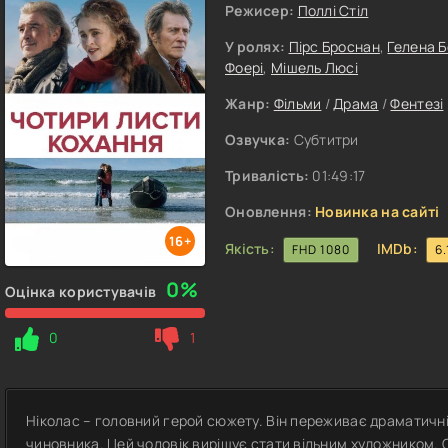
Режисер:
Поллі Стіл
У ролях:
Пірс Броснан
,
Гелена 
Фоері
,
Мішель Люсі
Жанр:
Фільми
/
Драма
/
Фентезі
Озвучка:
Субтитри
Тривалість:
01:49:17
Оновлення:
Новинка на сайті
16+
Якість:
IMDb:
FHD 1080
6.
0%
Оцінка користувачів
0
1
Ніколас – головний герой сюжету. Він переживає драматичні 
чиновника. Цей чоловік вирішує стати вільним художником. 