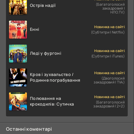
(Багатоголосий
Острів надії
закадровий |
НЛО.TV)
Новинка на сайті
Енні
(Субтитри | Netflix)
Новинка на сайті
Леді у фургоні
(Субтитри | iTunes)
Новинка на сайті
Кров і зухвальство /
(Двоголосий
Родинне пограбування
закадровий | TV4)
Новинка на сайті
Полювання на
(Багатоголосий
крокодилів: Сутичка
закадровий | 2+2)
Останні коментарі