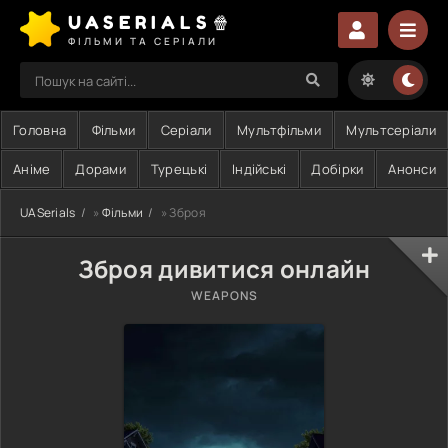
UASERIALS🍿
ФІЛЬМИ ТА СЕРІАЛИ
Головна
Фільми
Серіали
Мультфільми
Мультсеріали
Аніме
Дорами
Турецькі
Індійські
Добірки
Анонси
UASerials
»
Фільми
» Зброя
Зброя дивитися онлайн
WEAPONS