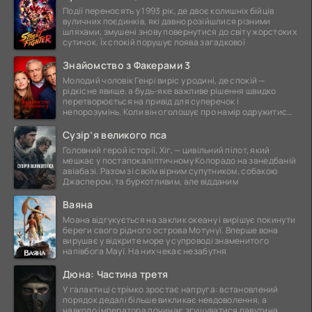
Події переносять у 1993 рік, де двоє колишніх бійців
вуличних поєдинків, які давно розійшлися різними
шляхами, змушені знову повернутися до світу жорстоких
сутичок. Їх спокій порушує поява загадкової
Знайомство з Факерами 3
Молодий чоловік Генрі виріс у родині, де спокій —
рідкісне явище, а будь-яке важливе рішення швидко
перетворюється на привід для суперечок і
непорозумінь. Коли він оголошує про намір одружитися,
це
Сузір’я великого пса
Головний герой історії, Хіг, — цивільний пілот, який
мешкає у постапокаліптичному Колорадо на занедбаній
авіабазі. Разом зі своїм вірним супутником, собакою
Джаспером, та буркотливим, але відданим
Ваяна
Моана відгукується на заклик океану і вирішує покинути
береги свого рідного острова Мотунуї. Вперше вона
вирушає у відкрите море у супроводі знаменитого
напівбога Мауї. На них чекає незабутня
Дюна: Частина третя
У галактиці стрімко зростає напруга: встановлений
порядок дедалі більше викликає невдоволення, а
навколо імператора починає згущуватися павутина