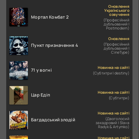
Оновлення
Українського
озвучення
Мортал Комбат 2
(Професійний
дубльований |
Postmodern)
Оновлення
(Професійний
Пункт призначення 4
дубльований |
CineType)
Новинка на сайті
71 у вогні
(Субтитри | destiny)
Новинка на сайті
Цар Едіп
(Субтитри)
Новинка на сайті
(Двоголосий
Багдадський злодій
закадровий | Slava
Radyk & Artymko)
Новинка на сайті