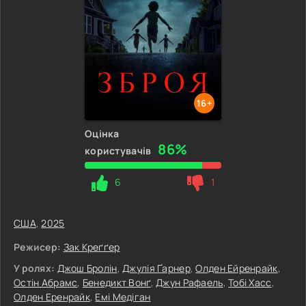
16+
Оцінка
86%
користувачів
6
1
США
,
2025
Режисер:
Зак Креґґер
У ролях:
Джош Бролін
,
Джулія Ґарнер
,
Олден Ейренрайк
,
Остін Абрамс
,
Бенедикт Вонґ
,
Джун Рафаель
,
Тобі Хасс
,
Олден Еренрайк
,
Емі Медіган