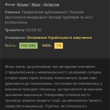
Жанр:
Фільми
/
Жахи
/
Детектив
Озвучка:
Професійний дубльований | Ліцензія,
Двоголосий закадровий | Колодій Трейлерів та місіс
kor0bochkina
Тривалість:
02:08:30
Оновлення:
Оновлення Українського озвучення
Якість:
IMDb:
FHD 1080
7.9
Фільм жахів, що розповідає про загадкове зникнення
старшокласників у невеликому місті, розкриває складну
історію через серію епізодів. Кожен випуск додає нові
фрагменти до головоломки, поступово заглиблюючись у
вивчення похмурих таємниць, що причаїлися за масками
звичайних мешканців. Поверхнево спокійне місто
приховує зловісні секрети і події, що викликають тривогу
серед його мешканців. Підлітки, які зіткнулися з