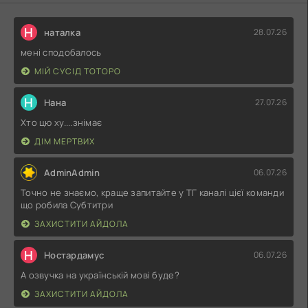
Н
наталка
28.07.26
мені сподобалось
МІЙ СУСІД ТОТОРО
Н
Нана
27.07.26
Хто цю ху....знімає
ДІМ МЕРТВИХ
AdminAdmin
06.07.26
Точно не знаємо, краще запитайте у ТГ каналі цієї команди
що робила Субтитри
ЗАХИСТИТИ АЙДОЛА
Н
Ностардамус
06.07.26
А озвучка на українській мові буде?
ЗАХИСТИТИ АЙДОЛА