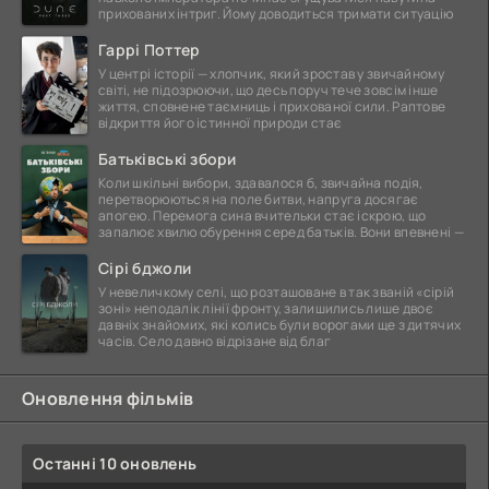
прихованих інтриг. Йому доводиться тримати ситуацію
Гаррі Поттер
У центрі історії — хлопчик, який зростав у звичайному
світі, не підозрюючи, що десь поруч тече зовсім інше
життя, сповнене таємниць і прихованої сили. Раптове
відкриття його істинної природи стає
Батьківські збори
Коли шкільні вибори, здавалося б, звичайна подія,
перетворюються на поле битви, напруга досягає
апогею. Перемога сина вчительки стає іскрою, що
запалює хвилю обурення серед батьків. Вони впевнені —
Сірі бджоли
У невеличкому селі, що розташоване в так званій «сірій
зоні» неподалік лінії фронту, залишились лише двоє
давніх знайомих, які колись були ворогами ще з дитячих
часів. Село давно відрізане від благ
Оновлення фільмів
Останні 10 оновлень