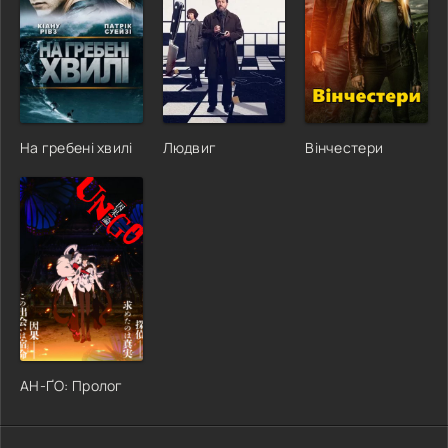
На гребені хвилі
Людвиг
Вінчестери
АН-ҐО: Пролог