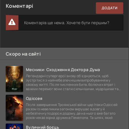
Коментарі
ДОДАТИ
Коментарів ще нема. Хочете бути першим?
Скоро на сайті
Месники: Сходження Доктора Дума
Легендарні супергерої знову об'єднуються, щоб
зустрітися з найнебезпечнішим випробуванням у
своєму житті. Після численних битв, болючих втрат і
важких перемог вони стали сильнішими, мудрішими та
ще
Одіссея
Після завершення Троянської війни цар Ітаки Одіссей
разом із невеликим загоном вирушає в довгу й
небезпечну подорож додому, де на нього вже багато
років чекає вірна дружина Пенелопа. Та шлях, який
Вуличний боєць