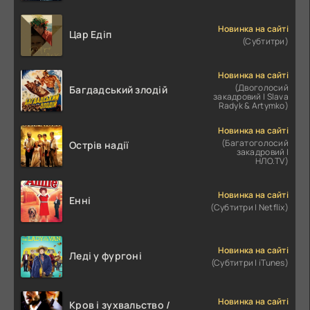
Новинка на сайті
Цар Едіп
(Субтитри)
Новинка на сайті
(Двоголосий
Багдадський злодій
закадровий | Slava
Radyk & Artymko)
Новинка на сайті
(Багатоголосий
Острів надії
закадровий |
НЛО.TV)
Новинка на сайті
Енні
(Субтитри | Netflix)
Новинка на сайті
Леді у фургоні
(Субтитри | iTunes)
Новинка на сайті
Кров і зухвальство /