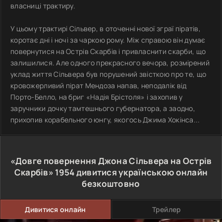
власниці трактиру.
У цьому трактирі Сільвер, в оточенні нової зграї піратів,
коротає дні і ночі за чаркою рому. Між справою він думає
повернутися на Острів Скарбів і привласнити скарби, що
залишилися. Але одного прекрасного вечора, розмірений
уклад життя Сільвера був порушений звісткою про те, що
кровожерливий пірат Мендоза напав, неподалік від
Порто-Белло, на бриг «Надія Брістоля» і захопив у
заручники дочку тамтешнього губернатора, а заодно,
прихопив корабельного юнгу, якогось Джима Хокінса...
«Довге повернення Джона Сільвера на Острів
Скарбів»
1954
дивитися українською онлайн
безкоштовно
Дивитися онлайн
Трейлер