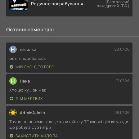
(Двоголосий
Родинне пограбування
закадровий | TV4)
Останні коментарі
Н
наталка
28.07.26
мені сподобалось
МІЙ СУСІД ТОТОРО
Н
Нана
27.07.26
Хто цю ху....знімає
ДІМ МЕРТВИХ
AdminAdmin
06.07.26
Точно не знаємо, краще запитайте у ТГ каналі цієї команди
що робила Субтитри
ЗАХИСТИТИ АЙДОЛА