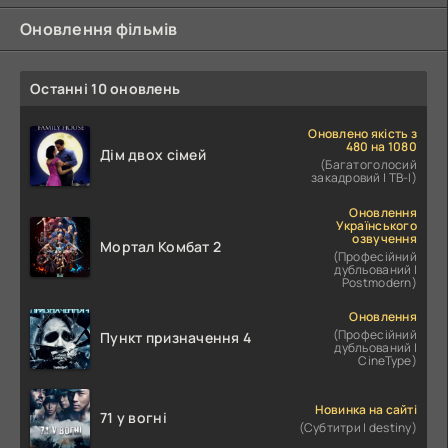
Оновлення фільмів
Останні 10 оновлень
Оновлено якість з
480 на 1080
Дім двох сімей
(Багатоголосий
закадровий | ТВ-І)
Оновлення
Українського
озвучення
Мортал Комбат 2
(Професійний
дубльований |
Postmodern)
Оновлення
(Професійний
Пункт призначення 4
дубльований |
CineType)
Новинка на сайті
71 у вогні
(Субтитри | destiny)