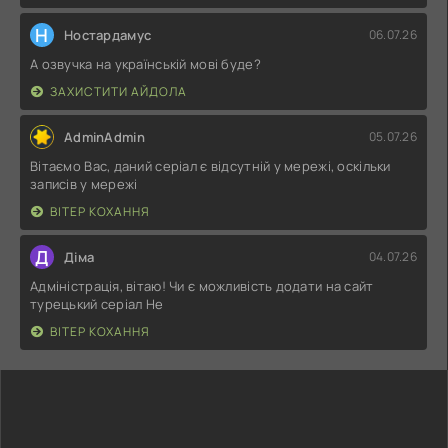
Н
Ностардамус
06.07.26
А озвучка на українській мові буде?
ЗАХИСТИТИ АЙДОЛА
AdminAdmin
05.07.26
Вітаємо Вас, даний серіал є відсутній у мережі, оскільки
записів у мережі
ВІТЕР КОХАННЯ
Д
Діма
04.07.26
Адміністрація, вітаю! Чи є можливість додати на сайт
турецький серіал Не
ВІТЕР КОХАННЯ