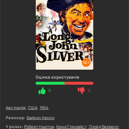
12+
Оцінка користувачів
0
0
Австралія
,
США
,
1954
Режисер:
Байрон Хескін
У ролях:
Роберт Ньютон
,
Конні Гілкрайст
,
Ллойд Беррелл
,