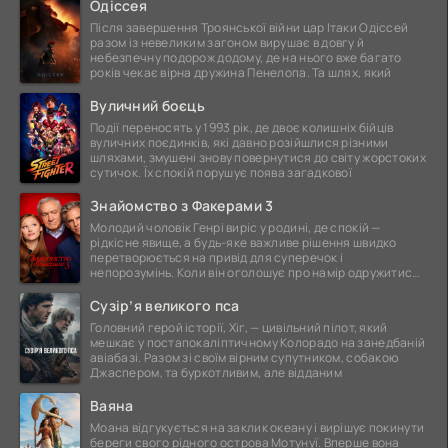
Одіссея
Після завершення Троянської війни цар Ітаки Одіссей
разом із невеликим загоном вирушає в довгу й
небезпечну подорож додому, де на нього вже багато
років чекає вірна дружина Пенелопа. Та шлях, який
Вуличний боєць
Події переносять у 1993 рік, де двоє колишніх бійців
вуличних поєдинків, які давно розійшлися різними
шляхами, змушені знову повернутися до світу жорстоких
сутичок. Їх спокій порушує поява загадкової
Знайомство з Факерами 3
Молодий чоловік Генрі виріс у родині, де спокій —
рідкісне явище, а будь-яке важливе рішення швидко
перетворюється на привід для суперечок і
непорозумінь. Коли він оголошує про намір одружитися,
це
Сузір’я великого пса
Головний герой історії, Хіг, — цивільний пілот, який
мешкає у постапокаліптичному Колорадо на занедбаній
авіабазі. Разом зі своїм вірним супутником, собакою
Джаспером, та буркотливим, але відданим
Ваяна
Моана відгукується на заклик океану і вирішує покинути
береги свого рідного острова Мотунуї. Вперше вона