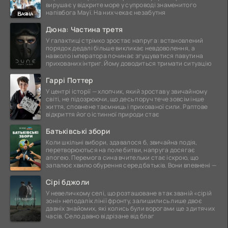
вирушає у відкрите море у супроводі знаменитого
напівбога Мауї. На них чекає незабутня
Дюна: Частина третя
У галактиці стрімко зростає напруга: встановлений
порядок дедалі більше викликає невдоволення, а
навколо імператора починає згущуватися павутина
прихованих інтриг. Йому доводиться тримати ситуацію
Гаррі Поттер
У центрі історії — хлопчик, який зростав у звичайному
світі, не підозрюючи, що десь поруч тече зовсім інше
життя, сповнене таємниць і прихованої сили. Раптове
відкриття його істинної природи стає
Батьківські збори
Коли шкільні вибори, здавалося б, звичайна подія,
перетворюються на поле битви, напруга досягає
апогею. Перемога сина вчительки стає іскрою, що
запалює хвилю обурення серед батьків. Вони впевнені —
Сірі бджоли
У невеличкому селі, що розташоване в так званій «сірій
зоні» неподалік лінії фронту, залишились лише двоє
давніх знайомих, які колись були ворогами ще з дитячих
часів. Село давно відрізане від благ