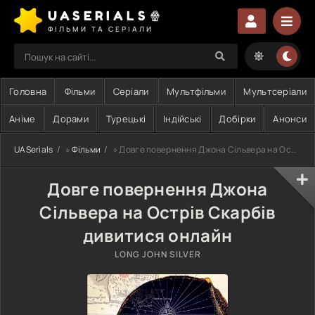
UASERIALS🍿
ФІЛЬМИ ТА СЕРІАЛИ
Головна
Фільми
Серіали
Мультфільми
Мультсеріали
Аніме
Дорами
Турецькі
Індійські
Добірки
Анонси
UASerials
»
Фільми
» Довге повернення Джона Сільвера на Острів Скарбів
Довге повернення Джона
Сільвера на Острів Скарбів
дивитися онлайн
LONG JOHN SILVER