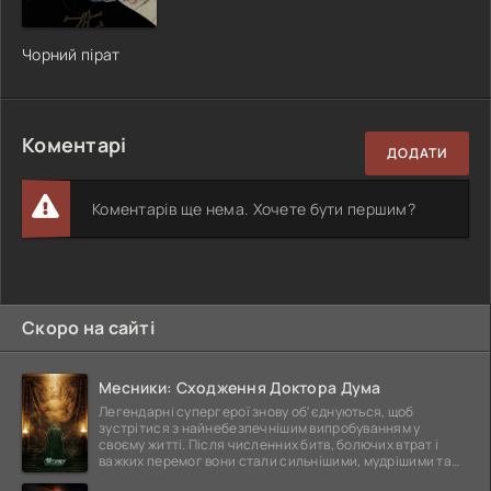
Чорний пірат
Коментарі
ДОДАТИ
Коментарів ще нема. Хочете бути першим?
Скоро на сайті
Месники: Сходження Доктора Дума
Легендарні супергерої знову об'єднуються, щоб
зустрітися з найнебезпечнішим випробуванням у
своєму житті. Після численних битв, болючих втрат і
важких перемог вони стали сильнішими, мудрішими та
ще