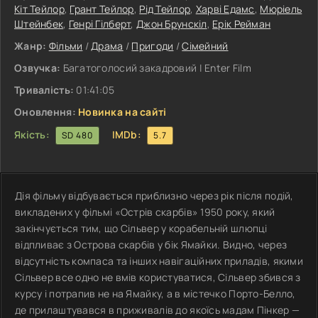
Кіт Тейлор
,
Грант Тейлор
,
Рід Тейлор
,
Харві Едамс
,
Мюріель
Штейнбек
,
Генрі Гілберт
,
Джон Брунскіл
,
Ерік Рейман
Жанр:
Фільми
/
Драма
/
Пригоди
/
Сімейний
Озвучка:
Багатоголосий закадровий | Enter Film
Тривалість:
01:41:05
Оновлення:
Новинка на сайті
Якість:
IMDb:
SD 480
5.7
Дія фільму відбувається приблизно через рік після подій,
викладених у фільмі «Острів скарбів» 1950 року, який
закінчується тим, що Сільвер у корабельній шлюпці
відпливає з Острова скарбів у бік Ямайки. Видно, через
відсутність компаса та інших навігаційних приладів, якими
Сільвер все одно не вмів користуватися, Сільвер збився з
курсу і потрапив не на Ямайку, а в містечко Порто-Белло,
де прилаштувався в приживалів до якоїсь мадам Пінкер —