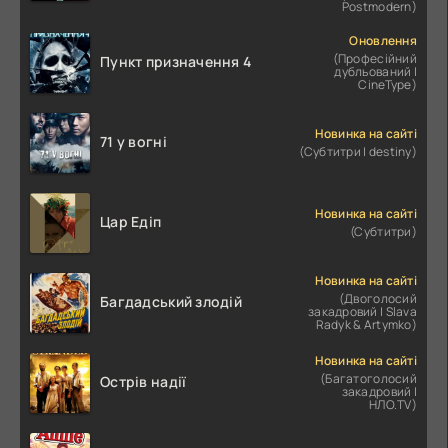
Postmodern)
Оновлення
(Професійний
Пункт призначення 4
дубльований |
CineType)
Новинка на сайті
71 у вогні
(Субтитри | destiny)
Новинка на сайті
Цар Едіп
(Субтитри)
Новинка на сайті
(Двоголосий
Багдадський злодій
закадровий | Slava
Radyk & Artymko)
Новинка на сайті
(Багатоголосий
Острів надії
закадровий |
НЛО.TV)