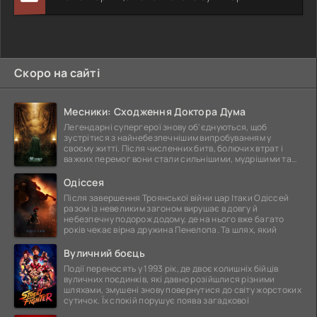
Скоро на сайті
Месники: Сходження Доктора Дума
Легендарні супергерої знову об'єднуються, щоб
зустрітися з найнебезпечнішим випробуванням у
своєму житті. Після численних битв, болючих втрат і
важких перемог вони стали сильнішими, мудрішими та
ще
Одіссея
Після завершення Троянської війни цар Ітаки Одіссей
разом із невеликим загоном вирушає в довгу й
небезпечну подорож додому, де на нього вже багато
років чекає вірна дружина Пенелопа. Та шлях, який
Вуличний боєць
Події переносять у 1993 рік, де двоє колишніх бійців
вуличних поєдинків, які давно розійшлися різними
шляхами, змушені знову повернутися до світу жорстоких
сутичок. Їх спокій порушує поява загадкової