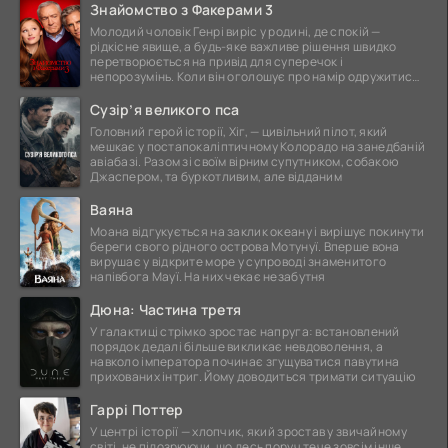
Знайомство з Факерами 3
Молодий чоловік Генрі виріс у родині, де спокій —
рідкісне явище, а будь-яке важливе рішення швидко
перетворюється на привід для суперечок і
непорозумінь. Коли він оголошує про намір одружитися,
це
Сузір’я великого пса
Головний герой історії, Хіг, — цивільний пілот, який
мешкає у постапокаліптичному Колорадо на занедбаній
авіабазі. Разом зі своїм вірним супутником, собакою
Джаспером, та буркотливим, але відданим
Ваяна
Моана відгукується на заклик океану і вирішує покинути
береги свого рідного острова Мотунуї. Вперше вона
вирушає у відкрите море у супроводі знаменитого
напівбога Мауї. На них чекає незабутня
Дюна: Частина третя
У галактиці стрімко зростає напруга: встановлений
порядок дедалі більше викликає невдоволення, а
навколо імператора починає згущуватися павутина
прихованих інтриг. Йому доводиться тримати ситуацію
Гаррі Поттер
У центрі історії — хлопчик, який зростав у звичайному
світі, не підозрюючи, що десь поруч тече зовсім інше