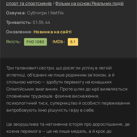
спорт та спортсменів
/
Фільми на основі Реальних подій
Озвучка:
Субтитри | Netflix
Тривалість:
01:36:44
Оновлення:
Новинка на сайті
Якість:
IMDb:
FHD 1080
6.1
Три талановиті сестри, що досягли успіху в легкій
атлетиці, об’єднані не лише родинним зв’язком, а й
спільною метою — здобути перемогу на юнацьких
Олімпійських змаганнях. Проте шлях до мрії виявляється
сповненим труднощів: фізичне виснаження,
психологічний тиск, суперництво й особисті переживання
випробовують їхню рішучість і віру в себе.
Це зворушлива та натхненна історія про дорослішання, де
кожна перемога — це не лише медаль, а й крок до