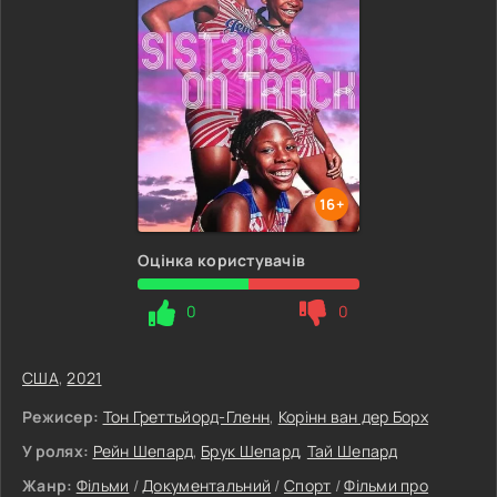
16+
Оцінка користувачів
0
0
США
,
2021
Режисер:
Тон Греттьйорд-Гленн
,
Корінн ван дер Борх
У ролях:
Рейн Шепард
,
Брук Шепард
,
Тай Шепард
Жанр:
Фільми
/
Документальний
/
Спорт
/
Фільми про