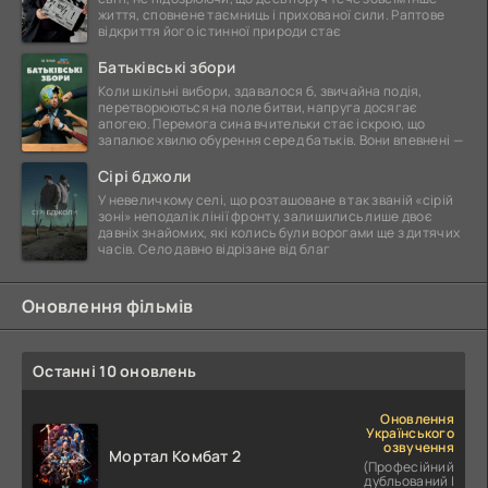
життя, сповнене таємниць і прихованої сили. Раптове
відкриття його істинної природи стає
Батьківські збори
Коли шкільні вибори, здавалося б, звичайна подія,
перетворюються на поле битви, напруга досягає
апогею. Перемога сина вчительки стає іскрою, що
запалює хвилю обурення серед батьків. Вони впевнені —
Сірі бджоли
У невеличкому селі, що розташоване в так званій «сірій
зоні» неподалік лінії фронту, залишились лише двоє
давніх знайомих, які колись були ворогами ще з дитячих
часів. Село давно відрізане від благ
Оновлення фільмів
Останні 10 оновлень
Оновлення
Українського
озвучення
Мортал Комбат 2
(Професійний
дубльований |