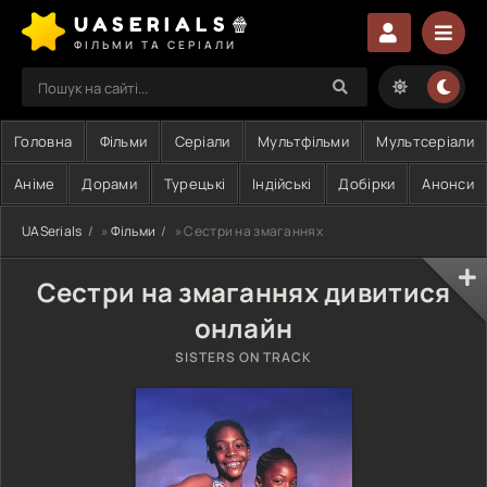
UASERIALS🍿
ФІЛЬМИ ТА СЕРІАЛИ
Головна
Фільми
Серіали
Мультфільми
Мультсеріали
Аніме
Дорами
Турецькі
Індійські
Добірки
Анонси
UASerials
»
Фільми
» Сестри на змаганнях
Сестри на змаганнях дивитися
онлайн
SISTERS ON TRACK