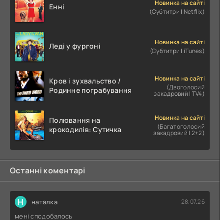
Новинка на сайті
Енні
(Субтитри | Netflix)
Новинка на сайті
Леді у фургоні
(Субтитри | iTunes)
Новинка на сайті
Кров і зухвальство /
(Двоголосий
Родинне пограбування
закадровий | TV4)
Новинка на сайті
Полювання на
(Багатоголосий
крокодилів: Сутичка
закадровий | 2+2)
Останні коментарі
Н
наталка
28.07.26
мені сподобалось