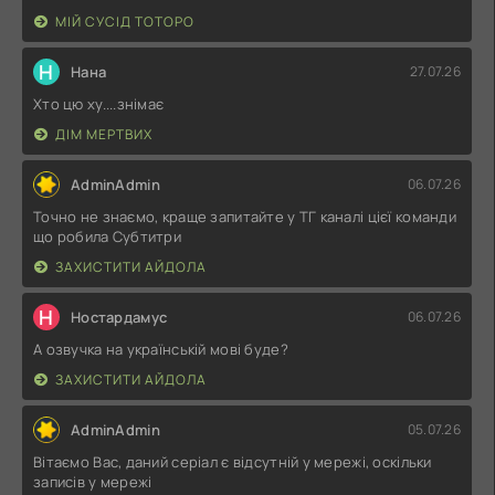
МІЙ СУСІД ТОТОРО
Н
Нана
27.07.26
Хто цю ху....знімає
ДІМ МЕРТВИХ
AdminAdmin
06.07.26
Точно не знаємо, краще запитайте у ТГ каналі цієї команди
що робила Субтитри
ЗАХИСТИТИ АЙДОЛА
Н
Ностардамус
06.07.26
А озвучка на українській мові буде?
ЗАХИСТИТИ АЙДОЛА
AdminAdmin
05.07.26
Вітаємо Вас, даний серіал є відсутній у мережі, оскільки
записів у мережі