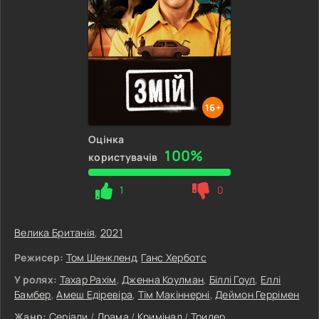
16+
Оцінка
100%
користувачів
1
0
Велика Британія
,
2021
Режисер:
Том Шенкленд
,
Ганс Херботс
У ролях:
Тахар Рахім
,
Дженна Коулман
,
Біллі Гоул
,
Еллі
Бамбер
,
Амеш Едіревіра
,
Тім Макіннерні
,
Деймон Геррімен
Жанр:
Серіали
/
Драма
/
Кримінал
/
Трилер