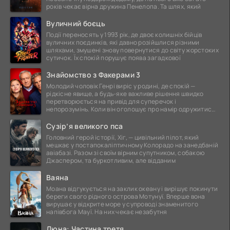
років чекає вірна дружина Пенелопа. Та шлях, який
Вуличний боєць
Події переносять у 1993 рік, де двоє колишніх бійців
вуличних поєдинків, які давно розійшлися різними
шляхами, змушені знову повернутися до світу жорстоких
сутичок. Їх спокій порушує поява загадкової
Знайомство з Факерами 3
Молодий чоловік Генрі виріс у родині, де спокій —
рідкісне явище, а будь-яке важливе рішення швидко
перетворюється на привід для суперечок і
непорозумінь. Коли він оголошує про намір одружитися,
це
Сузір’я великого пса
Головний герой історії, Хіг, — цивільний пілот, який
мешкає у постапокаліптичному Колорадо на занедбаній
авіабазі. Разом зі своїм вірним супутником, собакою
Джаспером, та буркотливим, але відданим
Ваяна
Моана відгукується на заклик океану і вирішує покинути
береги свого рідного острова Мотунуї. Вперше вона
вирушає у відкрите море у супроводі знаменитого
напівбога Мауї. На них чекає незабутня
Дюна: Частина третя