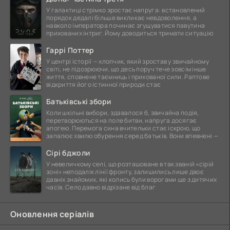
У галактиці стрімко зростає напруга: встановлений
порядок дедалі більше викликає невдоволення, а
навколо імператора починає згущуватися павутина
прихованих інтриг. Йому доводиться тримати ситуацію
Гаррі Поттер
У центрі історії — хлопчик, який зростав у звичайному
світі, не підозрюючи, що десь поруч тече зовсім інше
життя, сповнене таємниць і прихованої сили. Раптове
відкриття його істинної природи стає
Батьківські збори
Коли шкільні вибори, здавалося б, звичайна подія,
перетворюються на поле битви, напруга досягає
апогею. Перемога сина вчительки стає іскрою, що
запалює хвилю обурення серед батьків. Вони впевнені —
Сірі бджоли
У невеличкому селі, що розташоване в так званій «сірій
зоні» неподалік лінії фронту, залишились лише двоє
давніх знайомих, які колись були ворогами ще з дитячих
часів. Село давно відрізане від благ
Оновлення серіалів