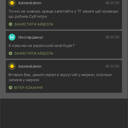
AdminAdmin
06.07.26
Точно не знаємо, краще запитайте у ТГ каналі цієї команди
що робила Субтитри
ЗАХИСТИТИ АЙДОЛА
Н
Ностардамус
06.07.26
А озвучка на українській мові буде?
ЗАХИСТИТИ АЙДОЛА
AdminAdmin
05.07.26
Вітаємо Вас, даний серіал є відсутній у мережі, оскільки
записів у мережі
ВІТЕР КОХАННЯ