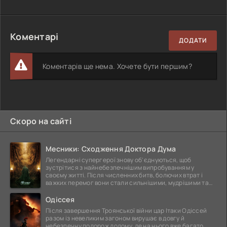
Коментарі
ДОДАТИ
Коментарів ще нема. Хочете бути першим?
Скоро на сайті
Месники: Сходження Доктора Дума
Легендарні супергерої знову об'єднуються, щоб
зустрітися з найнебезпечнішим випробуванням у
своєму житті. Після численних битв, болючих втрат і
важких перемог вони стали сильнішими, мудрішими та
ще
Одіссея
Після завершення Троянської війни цар Ітаки Одіссей
разом із невеликим загоном вирушає в довгу й
небезпечну подорож додому, де на нього вже багато