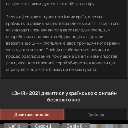
на туристах, яким дуже легко ввійти в довіру.
Злочинці споюють туристів з інших країн, а потім
грабують, а деяких навіть позбавляють життя. Після того
як знаходять понівечені тіла двох молодих хлопців, у
співробітника посольства Нідерландів є підстави
вважати, що цими хлопцями є двоє громадян його країни,
які недавно зникли. Поліція не збирається починати
процес розслідування, тому що не бачить ніяких підстав
для цього. Але головний герой збирається довести цю
справу до кінця, чого б йому це не коштувало.
«Змій»
2021
дивитися українською онлайн
безкоштовно
Дивитися онлайн
Трейлер