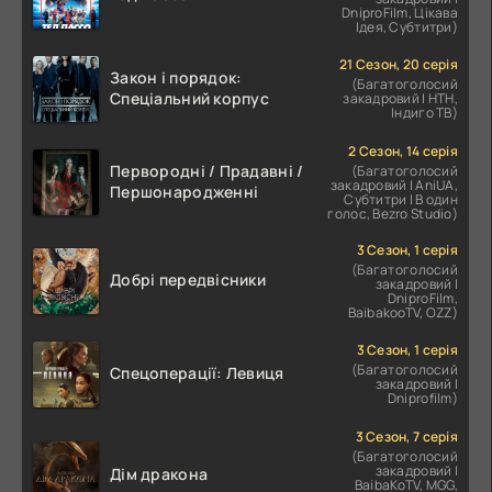
DniproFilm, Цікава
Ідея, Субтитри)
21 Сезон, 20 серія
Закон і порядок:
(Багатоголосий
Спеціальний корпус
закадровий | НТН,
Індиго ТВ)
2 Сезон, 14 серія
Первородні / Прадавні /
(Багатоголосий
закадровий | AniUA,
Першонародженні
Субтитри | В один
голос, Bezro Studio)
3 Сезон, 1 серія
(Багатоголосий
Добрі передвісники
закадровий |
DniproFilm,
BaibakooTV, OZZ)
3 Сезон, 1 серія
(Багатоголосий
Спецоперації: Левиця
закадровий |
Dniprofilm)
3 Сезон, 7 серія
(Багатоголосий
закадровий |
Дім дракона
BaibaKoTV, MGG,