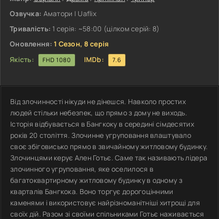
Озвучка:
Аматори | Uaflix
Тривалість:
1 серія: ~58:00 (цілком серій: 8)
Оновлення:
1 Сезон, 8 серія
Якість:
IMDb:
FHD 1080
7.6
Від злочинності нікуди не дінешся. Навколо простих
людей стільки небезпек, що прямо з дому не виходь.
Історія відбувається в Бангкоку в середині сімдесятих
років 20 століття. Злочинне угруповання влаштувало
своє збіговисько прямо в звичайному житловому будинку.
Злочинцями керує Ален Готьє. Саме так називають лідера
злочинного угруповання, яке оселилося в
багатоквартирному житловому будинку в одному з
кварталів Бангкока. Воно торгує дорогоцінними
каменями і використовує найрізноманітніші хитрощі для
своїх дій. Разом зі своїми спільниками Готьє наживається