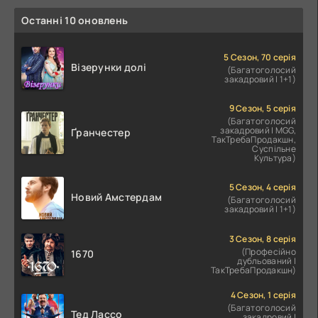
Останні 10 оновлень
5 Сезон, 70 серія
Візерунки долі
(Багатоголосий
закадровий | 1+1)
9 Сезон, 5 серія
(Багатоголосий
закадровий | MGG,
Ґранчестер
ТакТребаПродакшн,
Суспільне
Культура)
5 Сезон, 4 серія
Новий Амстердам
(Багатоголосий
закадровий | 1+1)
3 Сезон, 8 серія
(Професійно
1670
дубльований |
ТакТребаПродакшн)
4 Сезон, 1 серія
(Багатоголосий
Тед Лассо
закадровий |