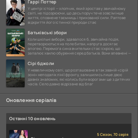
Гаррі Поттер
У центрі історії — хлопчик, який зростав у звичайному
світі, не підозрюючи, що десь поруч тече зовсім інше
життя, сповнене таємниць і прихованої сили. Раптове
відкриття його істинної природи стає
Батьківські збори
Коли шкільні вибори, здавалося б, звичайна подія,
перетворюються на поле битви, напруга досягає
апогею. Перемога сина вчительки стає іскрою, що
запалює хвилю обурення серед батьків. Вони впевнені —
Сірі бджоли
У невеличкому селі, що розташоване в так званій «сірій
зоні» неподалік лінії фронту, залишились лише двоє
давніх знайомих, які колись були ворогами ще з дитячих
часів. Село давно відрізане від благ
Оновлення серіалів
Останні 10 оновлень
5 Сезон, 70 серія