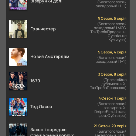
Візерунки долі
(Багатоголосий
закадровий | 1+1)
9 Сезон, 5 серія
(Багатоголосий
закадровий | MGG,
Ґранчестер
ТакТребаПродакшн,
Суспільне
Культура)
5 Сезон, 4 серія
Новий Амстердам
(Багатоголосий
закадровий | 1+1)
3 Сезон, 8 серія
(Професійно
1670
дубльований |
ТакТребаПродакшн)
4 Сезон, 1 серія
(Багатоголосий
Тед Лассо
закадровий |
DniproFilm, Цікава
Ідея, Субтитри)
21 Сезон, 20 серія
Закон і порядок:
(Багатоголосий
Спеціальний корпус
закадровий | НТН,