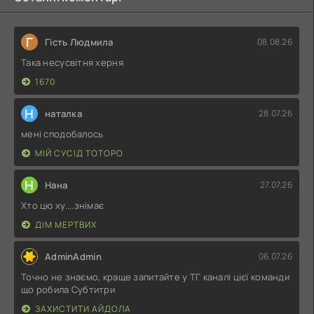
Г
Гість Людмила
08.08.26
Така несусвітня херня
1670
Н
наталка
28.07.26
мені сподобалось
МІЙ СУСІД ТОТОРО
Н
Нана
27.07.26
Хто цю ху....знімає
ДІМ МЕРТВИХ
AdminAdmin
06.07.26
Точно не знаємо, краще запитайте у ТГ каналі цієї команди
що робила Субтитри
ЗАХИСТИТИ АЙДОЛА