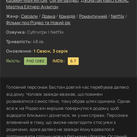
Кармен-Мая Антоні
,
Ойґен Баудер
,
Джонатан Квесі Ейкінс
,
Мартіна Ейтнер-Ачімпон
Жанр:
Серіали
/
Драма
/
Комедія
/
Романтичний
/
Netflix
/
Фільми про Різдво та Новий рік
Озвучка:
Субтитри | Netflix
Тривалість:
48 хв.
Оновлення:
1 Сезон, 3 серія
Якість:
IMDb:
FHD 1080
6.7
Головний персонаж Бастіан довгий час перебував далеко
від дому. Чоловік завжди вважав, що повинен
розвиватися самостійно, тому обрав шлях одинака. Однак
все ж на Різдво він вирішив повернутися додому, щоб
відвідати близьких і дізнатися, як у них справи. Персонаж
впевнений в тому, що зможе налагодити стосунки з
родичами, адже далеко не завжди йому вдавалося
підтримувати спільну мову з батьками і братом. Останній,