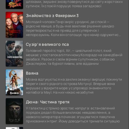
шляхами, змушені знову повернутися до світу жорстоких
сутичок. Їх спокій порушує поява загадкової
Знайомство з Факерами 3
Молодий чоловік Генрі виріс у родині, де спокій —
рідкісне явище, а будь-яке важливе рішення швидко
перетворюється на привід для суперечок і
непорозумінь. Коли він оголошує про намір одружитися,
це
Сузір’я великого пса
Головний герой історії, Хіг, — цивільний пілот, який
мешкає у постапокаліптичному Колорадо на занедбаній
авіабазі. Разом зі своїм вірним супутником, собакою
Джаспером, та буркотливим, але відданим
Ваяна
Моана відгукується на заклик океану і вирішує покинути
береги свого рідного острова Мотунуї. Вперше вона
вирушає у відкрите море у супроводі знаменитого
напівбога Мауї. На них чекає незабутня
Дюна: Частина третя
У галактиці стрімко зростає напруга: встановлений
порядок дедалі більше викликає невдоволення, а
навколо імператора починає згущуватися павутина
прихованих інтриг. Йому доводиться тримати ситуацію