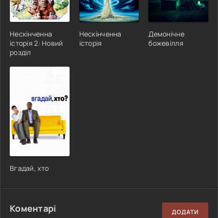
Нескінченна
Нескінченна
Демонічне
історія 2: Новий
історія
божевілля
розділ
Вгадай, хто
Коментарі
ДОДАТИ