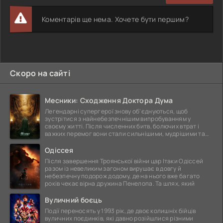
Коментарів ще нема. Хочете бути першим?
Скоро на сайті
Месники: Сходження Доктора Дума
Легендарні супергерої знову об'єднуються, щоб
зустрітися з найнебезпечнішим випробуванням у
своєму житті. Після численних битв, болючих втрат і
важких перемог вони стали сильнішими, мудрішими та
ще
Одіссея
Після завершення Троянської війни цар Ітаки Одіссей
разом із невеликим загоном вирушає в довгу й
небезпечну подорож додому, де на нього вже багато
років чекає вірна дружина Пенелопа. Та шлях, який
Вуличний боєць
Події переносять у 1993 рік, де двоє колишніх бійців
вуличних поєдинків, які давно розійшлися різними