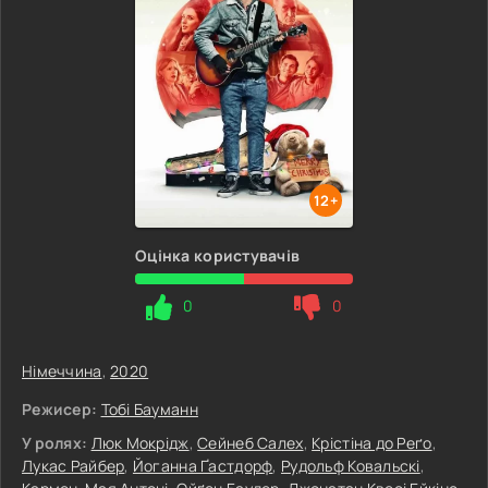
12+
Оцінка користувачів
0
0
Німеччина
,
2020
Режисер:
Тобі Бауманн
У ролях:
Люк Мокрідж
,
Сейнеб Салех
,
Крістіна до Реґо
,
Лукас Райбер
,
Йоганна Ґастдорф
,
Рудольф Ковальскі
,