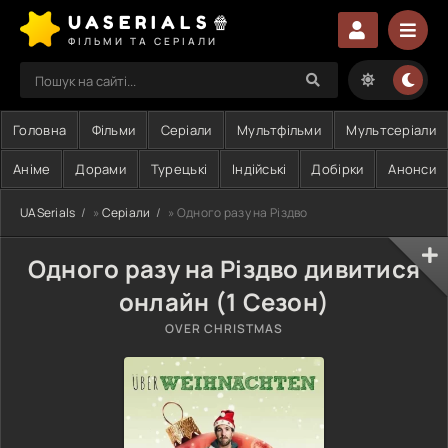
UASERIALS🍿
ФІЛЬМИ ТА СЕРІАЛИ
Головна
Фільми
Серіали
Мультфільми
Мультсеріали
Аніме
Дорами
Турецькі
Індійські
Добірки
Анонси
UASerials
»
Серіали
» Одного разу на Різдво
Одного разу на Різдво дивитися
онлайн (1 Сезон)
OVER CHRISTMAS