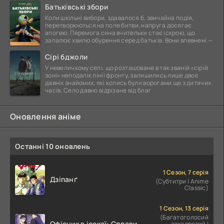
Батьківські збори
Коли шкільні вибори, здавалося б, звичайна подія,
перетворюються на поле битви, напруга досягає
апогею. Перемога сина вчительки стає іскрою, що
запалює хвилю обурення серед батьків. Вони впевнені —
Сірі бджоли
У невеличкому селі, що розташоване в так званій «сірій
зоні» неподалік лінії фронту, залишились лише двоє
давніх знайомих, які колись були ворогами ще з дитячих
часів. Село давно відрізане від благ
Оновлення аніме
Останні 10 оновлень
1 Сезон, 7 серія
Дзіпанґ
(Субтитри | Anime
Classic)
1 Сезон, 13 серія
(Багатоголосий
Офісник в ісекаї: Справи
закадровий |