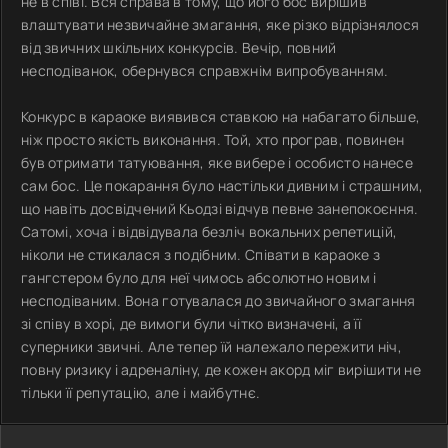
не в співі. Вся справа в тому, що його бос вирішив
влаштувати незвичайне змагання, яке різко відрізнялося
від звичних шкільних конкурсів. Вечір, повний
несподіванок, обернувся справжнім випробуванням.
Конкурс в караоке виявився ставкою на набагато більше,
ніж просто якість виконання. Той, хто програв, повинен
був отримати татуювання, яке вибере і особисто нанесе
сам бос. Це покарання було настільки дивним і страшним,
що навіть досвідчений Кьодзі відчув певне занепокоєння.
Сатомі, хоча і відвідувала безліч вокальних репетицій,
ніколи не стикалася з подібним. Співати в караоке з
гангстером було для неї чимось абсолютно новим і
несподіваним. Вона готувалася до звичайного змагання
зі співу в хорі, де вимоги були чітко визначені, а її
суперники звичні. Але тепер їй належало пережити ніч,
повну ризику і адреналіну, де кожен акорд міг вирішити не
тільки її репутацію, але і майбутнє.