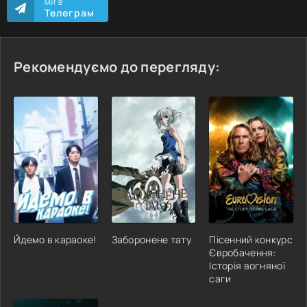
МИ В
Телеграм
Рекомендуємо до перегляду:
Йдемо в караоке!
Заборонене тату
Пісенний конкурс
Євробачення:
Історія вогняної
саги