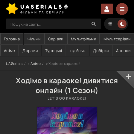
UASERIALS🍿
ФІЛЬМИ ТА СЕРІАЛИ
Головна
Фільми
Серіали
Мультфільми
Мультсеріали
Аніме
Дорами
Турецькі
Індійські
Добірки
Анонси
UASerials
»
Аніме
» Ходімо в караоке!
Ходімо в караоке! дивитися
онлайн (1 Сезон)
LET'S GO KARAOKE!