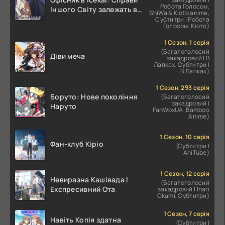
Робота Голосом,
Іншого Світу залежать від
ShiWa & Kioto anime,
Корпоративного Раба
Субтитри | Робота
Голосом, Кіото)
1 Сезон, 1 серія
(Багатоголосий
Діви меча
закадровий | В
Лапках, Субтитри |
В Лапках)
1 Сезон, 293 серія
Боруто: Нове покоління
(Багатоголосий
закадровий |
Наруто
FanWoxUA, Bamboo
Anime)
1 Сезон, 10 серія
Фан-клуб Кіріо
(Субтитри |
AniTube)
1 Сезон, 12 серія
Невиразна Кашівада І
(Багатоголосий
Експресивний Ота
закадровий | Inari
Okami, Субтитри)
1 Сезон, 7 серія
Навіть Копія здатна
(Субтитри |