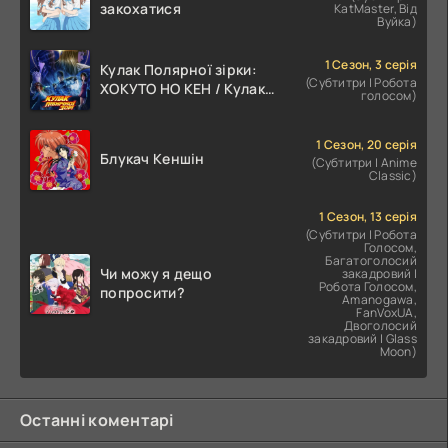
закохатися
KatMaster, Від
Вуйка)
1 Сезон, 3 серія
Кулак Полярної зірки:
(Субтитри | Робота
ХОКУТО НО КЕН / Кулак
голосом)
Північної Зорі
1 Сезон, 20 серія
Блукач Кеншін
(Субтитри | Anime
Classic)
1 Сезон, 13 серія
(Субтитри | Робота
Голосом,
Багатоголосий
Чи можу я дещо
закадровий |
Робота Голосом,
попросити?
Amanogawa,
FanVoxUA,
Двоголосий
закадровий | Glass
Moon)
Останні коментарі