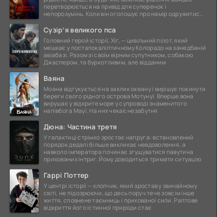
перетворюється на привід для суперечок і
непорозумінь. Коли він оголошує про намір одружитися,
це
Сузір’я великого пса
Головний герой історії, Хіг, — цивільний пілот, який
мешкає у постапокаліптичному Колорадо на занедбаній
авіабазі. Разом зі своїм вірним супутником, собакою
Джаспером, та буркотливим, але відданим
Ваяна
Моана відгукується на заклик океану і вирішує покинути
береги свого рідного острова Мотунуї. Вперше вона
вирушає у відкрите море у супроводі знаменитого
напівбога Мауї. На них чекає незабутня
Дюна: Частина третя
У галактиці стрімко зростає напруга: встановлений
порядок дедалі більше викликає невдоволення, а
навколо імператора починає згущуватися павутина
прихованих інтриг. Йому доводиться тримати ситуацію
Гаррі Поттер
У центрі історії — хлопчик, який зростав у звичайному
світі, не підозрюючи, що десь поруч тече зовсім інше
життя, сповнене таємниць і прихованої сили. Раптове
відкриття його істинної природи стає