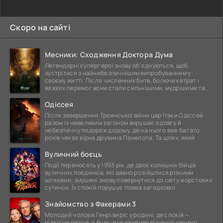
Скоро на сайті
Месники: Сходження Доктора Дума
Легендарні супергерої знову об'єднуються, щоб
зустрітися з найнебезпечнішим випробуванням у
своєму житті. Після численних битв, болючих втрат і
важких перемог вони стали сильнішими, мудрішими та
ще
Одіссея
Після завершення Троянської війни цар Ітаки Одіссей
разом із невеликим загоном вирушає в довгу й
небезпечну подорож додому, де на нього вже багато
років чекає вірна дружина Пенелопа. Та шлях, який
Вуличний боєць
Події переносять у 1993 рік, де двоє колишніх бійців
вуличних поєдинків, які давно розійшлися різними
шляхами, змушені знову повернутися до світу жорстоких
сутичок. Їх спокій порушує поява загадкової
Знайомство з Факерами 3
Молодий чоловік Генрі виріс у родині, де спокій —
рідкісне явище, а будь-яке важливе рішення швидко