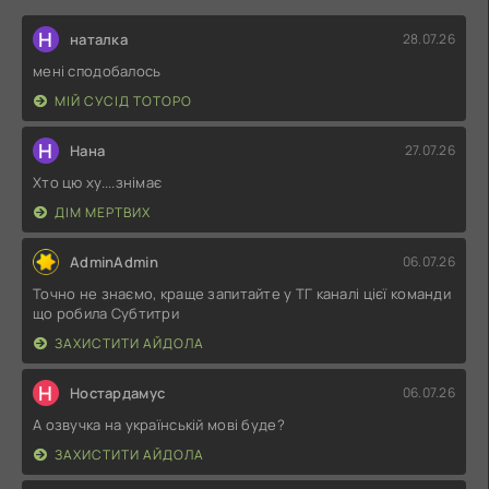
Н
наталка
28.07.26
мені сподобалось
МІЙ СУСІД ТОТОРО
Н
Нана
27.07.26
Хто цю ху....знімає
ДІМ МЕРТВИХ
AdminAdmin
06.07.26
Точно не знаємо, краще запитайте у ТГ каналі цієї команди
що робила Субтитри
ЗАХИСТИТИ АЙДОЛА
Н
Ностардамус
06.07.26
А озвучка на українській мові буде?
ЗАХИСТИТИ АЙДОЛА