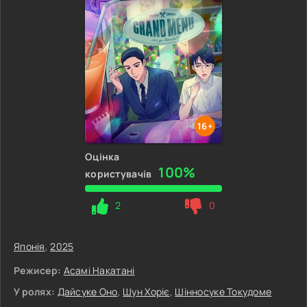
16+
Оцінка
100%
користувачів
2
0
Японія
,
2025
Режисер:
Асамі Накатані
У ролях:
Дайсуке Оно
,
Шун Хоріє
,
Шінносуке Токудоме