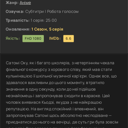
Жанр:
Аніме
Озвучка:
Субтитри | Робота голосом
Тривалість:
1 серія: 25:00
Оновлення:
1 Сезон, 5 серія
Якість:
IMDb:
FHD 1080
6.6
Сатомі Оку, як і багато школярів, з нетерпінням чекала
фінального конкурсу з хорового співу, який мав стати
кульмінацією її шкільної музичної кар'єри. Однак все, що
здавалося важливим до цього моменту, втратило
значення в одну секунду, коли до неї підійшов
незнайомець і запропонував сходити в караоке. Цей
чоловік виявився Кьодзі, якудза з не найкращою
репутацією. На вигляд спокійний і впевнений, він
запропонував Сатомі щось абсолютно несподіване —
приєднатися до нього на вечірці, де суть гри була зовсім