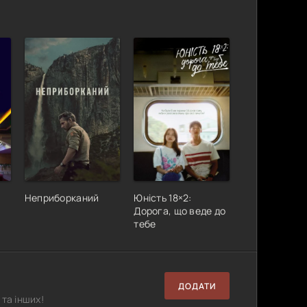
Неприборканий
Юність 18×2:
Дорога, що веде до
тебе
ДОДАТИ
та інших!