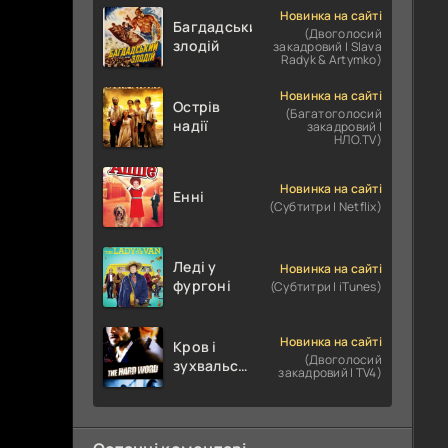
Новинка на сайті
Багдадський
(Двоголосий
злодій
закадровий | Slava
Radyk & Artymko)
Новинка на сайті
Острів
(Багатоголосий
надії
закадровий |
НЛО.TV)
Новинка на сайті
Енні
(Субтитри | Netflix)
Леді у
Новинка на сайті
фургоні
(Субтитри | iTunes)
Новинка на сайті
Кров і
(Двоголосий
зухвальство
закадровий | TV4)
/ Родинне
пограбування