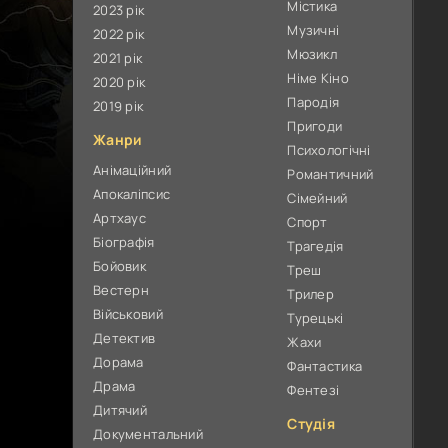
Містика
2023 рік
Музичні
2022 рік
Мюзикл
2021 рік
Німе Кіно
2020 рік
Пародія
2019 рік
Пригоди
Жанри
Психологічні
Анімаційний
Романтичний
Апокаліпсис
Сімейний
Артхаус
Спорт
Біографія
Трагедія
Бойовик
Треш
Вестерн
Трилер
Військовий
Турецькі
Детектив
Жахи
Дорама
Фантастика
Драма
Фентезі
Дитячий
Студія
Документальний