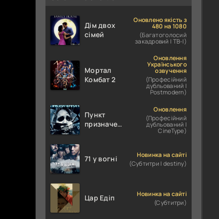
Оновлено якість з
Дім двох
480 на 1080
сімей
(Багатоголосий
закадровий | ТВ-І)
Оновлення
Українського
Мортал
озвучення
Комбат 2
(Професійний
дубльований |
Postmodern)
Оновлення
Пункт
(Професійний
призначення
дубльований |
CineType)
4
Новинка на сайті
71 у вогні
(Субтитри | destiny)
Новинка на сайті
Цар Едіп
(Субтитри)