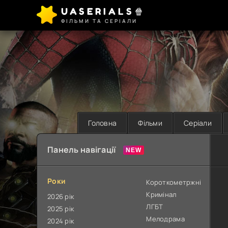
UASERIALS🍿
ФІЛЬМИ ТА СЕРІАЛИ
Головна
Фільми
Серіали
Панель навігації
Роки
Короткометржні
Кримінал
2026 рік
ЛГБТ
2025 рік
Мелодрама
2024 рік