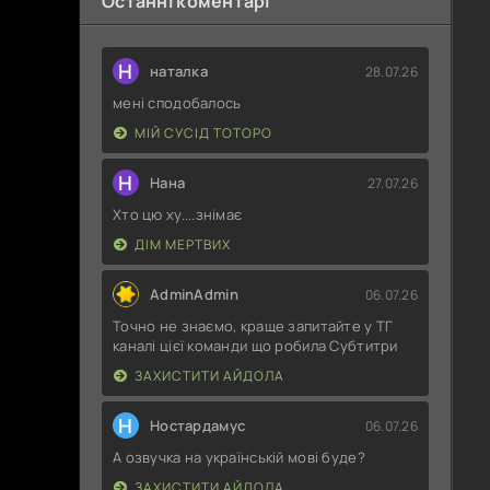
Останні коментарі
Н
наталка
28.07.26
мені сподобалось
МІЙ СУСІД ТОТОРО
Н
Нана
27.07.26
Хто цю ху....знімає
ДІМ МЕРТВИХ
AdminAdmin
06.07.26
Точно не знаємо, краще запитайте у ТГ
каналі цієї команди що робила Субтитри
ЗАХИСТИТИ АЙДОЛА
Н
Ностардамус
06.07.26
А озвучка на українській мові буде?
ЗАХИСТИТИ АЙДОЛА