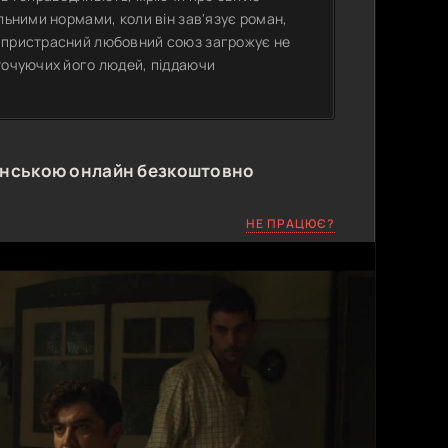
льними нормами, коли він зав'язує роман,
й пристрасний любовний союз загрожує не
оточуючих його людей, піддаючи
їнською онлайн безкоштовно
НЕ ПРАЦЮЄ?