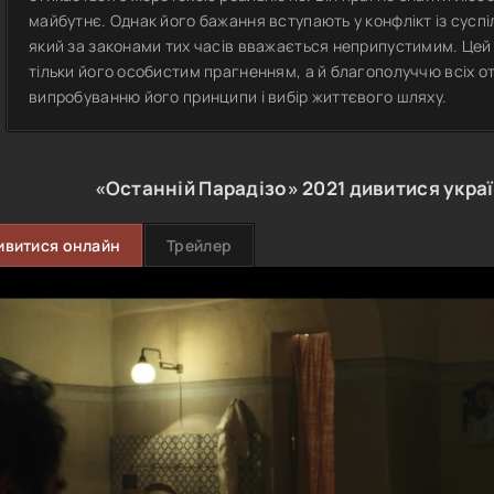
майбутнє. Однак його бажання вступають у конфлікт із суспі
який за законами тих часів вважається неприпустимим. Це
тільки його особистим прагненням, а й благополуччю всіх 
випробуванню його принципи і вибір життєвого шляху.
«Останній Парадізо»
2021
дивитися укра
ивитися онлайн
Трейлер