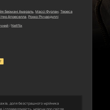
йя Бермані Амараль
,
Массі Фурлан
,
Тереса
ітер Апреселла
,
Рокко Річчардуллі
ичний
/
Netflix
7
йзажів, доля безстрашного мрійника
 і справедливість, мріючи про світле