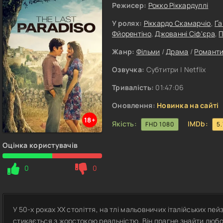
Режисер:
Рокко Ріккардуллі
У ролях:
Ріккардо Скамарчіо
,
Ґа
Фйорентіно
,
Джованні Сіф'єра
,
П
Жанр:
Фільми
/
Драма
/
Романт
Озвучка:
Субтитри | Netflix
Тривалість:
01:47:06
Оновлення:
Новинка на сайті
18+
Якість:
IMDb:
FHD 1080
5.
Оцінка користувачів
0
0
У 50-х роках XX століття, на тлі мальовничих італійських пе
стикається з жорстокою реальністю. Він прагне знайти любов