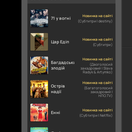
Новинка на сайті
71 у вогні
(Субтитри | destiny)
Новинка на сайті
Цар Едіп
(Субтитри)
Новинка на сайті
Багдадський
(Двоголосий
злодій
закадровий | Slava
Radyk & Artymko)
Новинка на сайті
Острів
(Багатоголосий
надії
закадровий |
НЛО.TV)
Новинка на сайті
Енні
(Субтитри | Netflix)