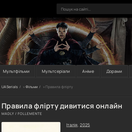
Мультфільми
Мультсеріали
Аніме
Дорами
UASerials
»
Фільми
» Правила флірту
Правила флірту дивитися онлайн
MADLY / FOLLEMENTE
Італія
,
2025