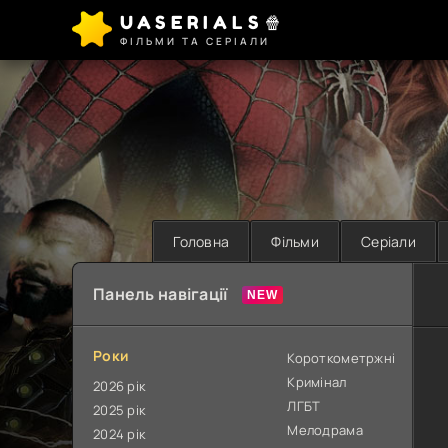
UASERIALS🍿
ФІЛЬМИ ТА СЕРІАЛИ
Головна
Фільми
Серіали
Панель навігації
Роки
Короткометржні
Кримінал
2026 рік
ЛГБТ
2025 рік
Мелодрама
2024 рік