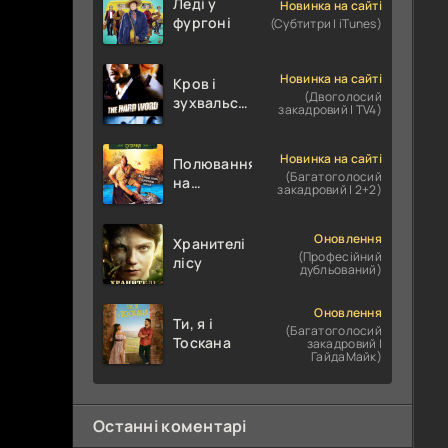
Леді у
Новинка на сайті
фургоні
(Субтитри | iTunes)
Новинка на сайті
Кров і
(Двоголосий
зухвальство
закадровий | TV4)
/ Родинне
пограбування
Новинка на сайті
Полювання
(Багатоголосий
на
закадровий | 2+2)
крокодилів:
Сутичка
Оновлення
Хранителі
(Професійний
лісу
дубльований)
Оновлення
Ти, я і
(Багатоголосий
Тоскана
закадровий |
ГайдаМайк)
Останні коментарі