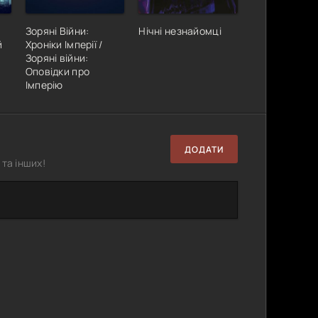
Зоряні Війни:
Нічні незнайомці
й
Хроніки Імперії /
Зоряні війни:
Оповідки про
Імперію
ДОДАТИ
та інших!