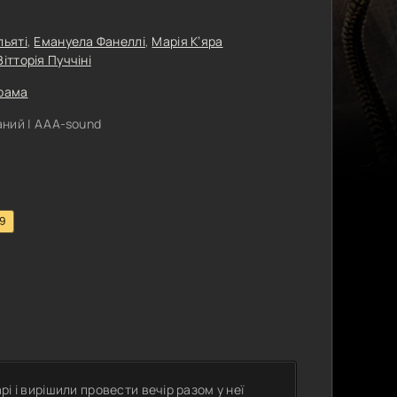
льяті
,
Емануела Фанеллі
,
Марія К’яра
Вітторія Пуччіні
рама
ний | ААА-sound
.9
рі і вирішили провести вечір разом у неї