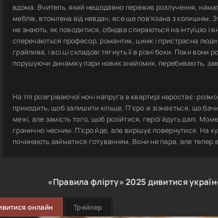
вдома. Вчитель, який нещодавно пережив розлучення, намаг
меблів, втомлена від невдач, все ще пов'язана з колишнім. З
не знають, як поводитися, обидва спираються на інтуїцію і вн
сперечаються професор, романтик, цинік і пристрасна людин
грайлива, і всі ці складові тягнуть її в різні боки. Поки вон
порушуючи динаміку пари нових знайомих, перебивають, за
На тлі розігріваючої ночі напруга в квартирі наростає: розм
приходить, щоб залишити кільце. П'єро ж зізнається, що бач
межі, але замість того, щоб розійтися, герої йдуть далі. Мом
гранично чесним. П'єро йде, але вирішує повернутися. На кухн
починають займатися готуванням. Вони не пара, але тепер вж
«Правила флірту»
2025
дивитися украї
ивитися онлайн
Трейлер