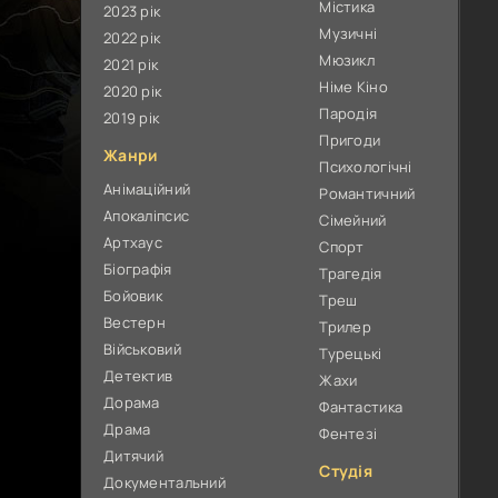
Містика
2023 рік
Музичні
2022 рік
Мюзикл
2021 рік
Німе Кіно
2020 рік
Пародія
2019 рік
Пригоди
Жанри
Психологічні
Анімаційний
Романтичний
Апокаліпсис
Сімейний
Артхаус
Спорт
Біографія
Трагедія
Бойовик
Треш
Вестерн
Трилер
Військовий
Турецькі
Детектив
Жахи
Дорама
Фантастика
Драма
Фентезі
Дитячий
Студія
Документальний