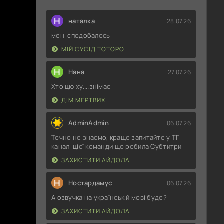
Н
наталка
28.07.26
мені сподобалось
МІЙ СУСІД ТОТОРО
Н
Нана
27.07.26
Хто цю ху....знімає
ДІМ МЕРТВИХ
AdminAdmin
06.07.26
Точно не знаємо, краще запитайте у ТГ
каналі цієї команди що робила Субтитри
ЗАХИСТИТИ АЙДОЛА
Н
Ностардамус
06.07.26
А озвучка на українській мові буде?
ЗАХИСТИТИ АЙДОЛА