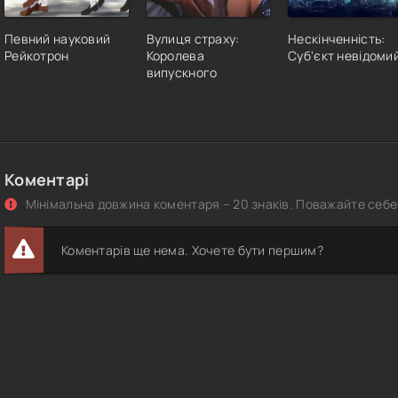
Певний науковий
Вулиця страху:
Нескінченність:
Рейкотрон
Королева
Суб'єкт невідоми
випускного
Коментарі
Мінімальна довжина коментаря – 20 знаків. Поважайте себе 
Коментарів ще нема. Хочете бути першим?