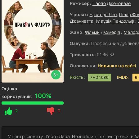
Режисер:
Паоло Дженовезе
У ролях:
Едоардо Лео
,
Пілар Фо
Джаннетта
,
Клаудія Пандольфі
,
Жанр:
Фільми
/
Комедія
/
Мелод
Озвучка:
Професійний дубльова
Тривалість:
01:36:33
Оновлення:
Новинка на сайті
6+
Якість:
IMDb:
FHD 1080
6
Оцінка
100%
користувачів
2
0
У центрі сюжету П'єро і Лара. Незнайомці, які зустрілися в ба