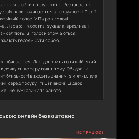
ається знайти опору в житті. Реставратор
устріч пари починається з незручності. Герої
утрішній голос. У П'єро в голові
а. Лара ж – жорстка, зухвала, вразлива і
и розмовляють, ці голоси втручаються,
важають героям бути собою.
ова збивається, Ларі дзвонить колишній, який
ив дочку лише пару годин тому. Обидва на
ент близькості виходить дивним, зім'ятим, але
і, серед посуду і тиші півночі, ці двоє
е і не чужі один для одного.
нською онлайн безкоштовно
НЕ ПРАЦЮЄ?