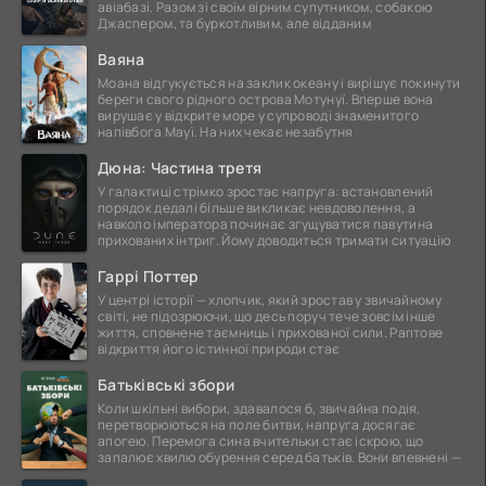
авіабазі. Разом зі своїм вірним супутником, собакою
Джаспером, та буркотливим, але відданим
Ваяна
Моана відгукується на заклик океану і вирішує покинути
береги свого рідного острова Мотунуї. Вперше вона
вирушає у відкрите море у супроводі знаменитого
напівбога Мауї. На них чекає незабутня
Дюна: Частина третя
У галактиці стрімко зростає напруга: встановлений
порядок дедалі більше викликає невдоволення, а
навколо імператора починає згущуватися павутина
прихованих інтриг. Йому доводиться тримати ситуацію
Гаррі Поттер
У центрі історії — хлопчик, який зростав у звичайному
світі, не підозрюючи, що десь поруч тече зовсім інше
життя, сповнене таємниць і прихованої сили. Раптове
відкриття його істинної природи стає
Батьківські збори
Коли шкільні вибори, здавалося б, звичайна подія,
перетворюються на поле битви, напруга досягає
апогею. Перемога сина вчительки стає іскрою, що
запалює хвилю обурення серед батьків. Вони впевнені —