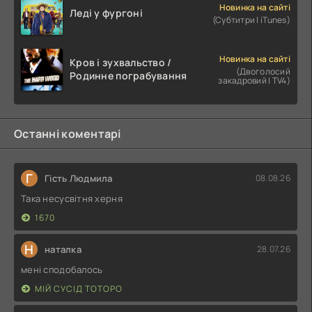
Новинка на сайті
Леді у фургоні
(Субтитри | iTunes)
Новинка на сайті
Кров і зухвальство /
(Двоголосий
Родинне пограбування
закадровий | TV4)
Останні коментарі
Г
Гість Людмила
08.08.26
Така несусвітня херня
1670
Н
наталка
28.07.26
мені сподобалось
МІЙ СУСІД ТОТОРО