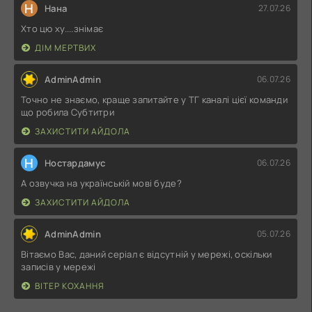
Н
Нана
27.07.26
Хто цю ху....знімає
ДІМ МЕРТВИХ
AdminAdmin
06.07.26
Точно не знаємо, краще запитайте у ТГ каналі цієї команди
що робила Субтитри
ЗАХИСТИТИ АЙДОЛА
Н
Ностардамус
06.07.26
А озвучка на українській мові буде?
ЗАХИСТИТИ АЙДОЛА
AdminAdmin
05.07.26
Вітаємо Вас, даний серіал є відсутній у мережі, оскільки
записів у мережі
ВІТЕР КОХАННЯ