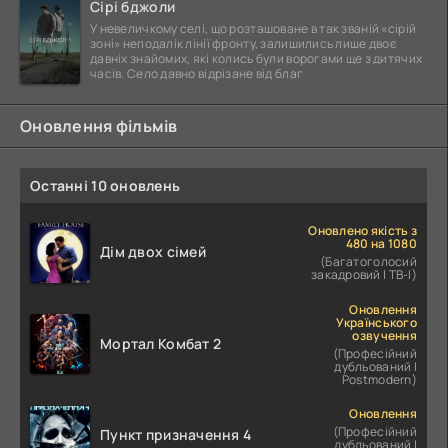
Сірі бджоли
У невеличкому селі, що розташоване в так званій «сірій
зоні» неподалік лінії фронту, залишились лише двоє
давніх знайомих, які колись були ворогами ще з дитячих
часів. Село давно відрізане від благ
Оновлення фільмів
Останні 10 оновлень
Оновлено якість з
480 на 1080
Дім двох сімей
(Багатоголосий
закадровий | ТВ-І)
Оновлення
Українського
озвучення
Мортал Комбат 2
(Професійний
дубльований |
Postmodern)
Оновлення
(Професійний
Пункт призначення 4
дубльований |