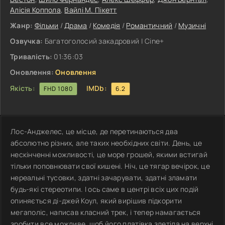
Алісія Коппола
,
Вайлі М. Пікетт
Жанр:
Фільми
/
Драма
/
Комедія
/
Романтичний
/
Музичні
Озвучка:
Багатоголосий закадровий | Cine+
Тривалість:
01:36:03
Оновлення:
Оновлення
Якість:
IMDb:
FHD 1080
6.2
Лос-Анджелес, це місце, де перетинаються два
абсолютно різних, але таких необхідних світи. День, це
нескінченні можливості, це море грошей, якими встигай
тільки поповнювати свої кишені. Ніч, це тягар вечірок, це
нереальні тусовки, здатні зачарувати, здатні зламати
будь-які стереотипи. І ось саме в центрі всіх цих подій
опиняється ді-джей Коул, який вирішив підкорити
мегаполіс, написав класний трек, і тепер намагається
зробити все можливе, щоб його платівка злетіла на верхні