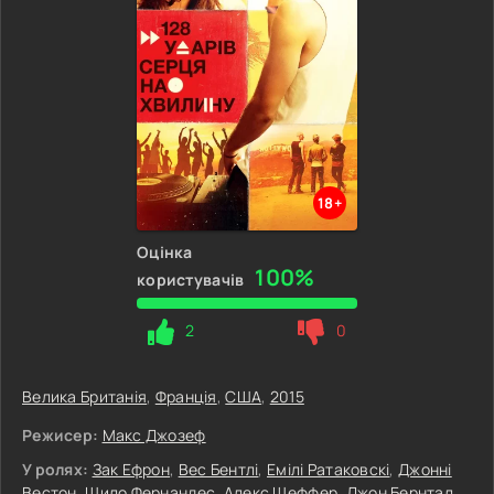
18+
Оцінка
100%
користувачів
2
0
Велика Британія
,
Франція
,
США
,
2015
Режисер:
Макс Джозеф
У ролях:
Зак Ефрон
,
Вес Бентлі
,
Емілі Ратаковскі
,
Джонні
Вестон
,
Шило Фернандес
,
Алекс Шеффер
,
Джон Бернтал
,