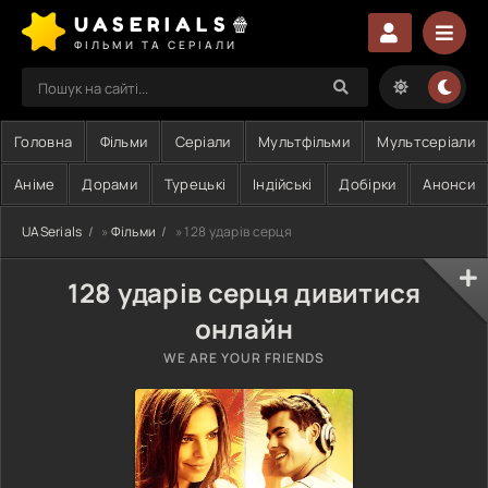
UASERIALS🍿
ФІЛЬМИ ТА СЕРІАЛИ
Головна
Фільми
Серіали
Мультфільми
Мультсеріали
Аніме
Дорами
Турецькі
Індійські
Добірки
Анонси
UASerials
»
Фільми
» 128 ударів серця
128 ударів серця дивитися
онлайн
WE ARE YOUR FRIENDS