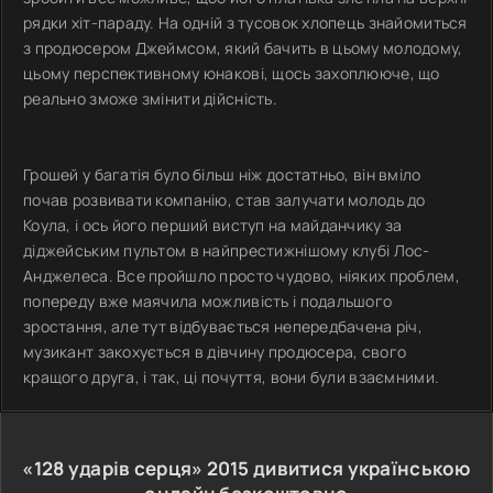
рядки хіт-параду. На одній з тусовок хлопець знайомиться
з продюсером Джеймсом, який бачить в цьому молодому,
цьому перспективному юнакові, щось захоплююче, що
реально зможе змінити дійсність.
Грошей у багатія було більш ніж достатньо, він вміло
почав розвивати компанію, став залучати молодь до
Коула, і ось його перший виступ на майданчику за
діджейським пультом в найпрестижнішому клубі Лос-
Анджелеса. Все пройшло просто чудово, ніяких проблем,
попереду вже маячила можливість і подальшого
зростання, але тут відбувається непередбачена річ,
музикант закохується в дівчину продюсера, свого
кращого друга, і так, ці почуття, вони були взаємними.
«128 ударів серця»
2015
дивитися українською