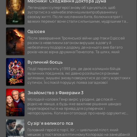
Месники: Сходження Доктора Дума
Легендарні супергерої знову об'єднуються, щоб
зустрітися з найнебезпечнішим випробуванням у
своєму житті. Після численних битв, болючих втрат і
важких перемог вони стали сильнішими, мудрішими та
ще
Одіссея
Після завершення Троянської війни цар Ітаки Одіссей
разом із невеликим загоном вирушає в довгу й
небезпечну подорож додому, де на нього вже багато
років чекає вірна дружина Пенелопа. Та шлях, який
Вуличний боєць
Події переносять у 1993 рік, де двоє колишніх бійців
вуличних поєдинків, які давно розійшлися різними
шляхами, змушені знову повернутися до світу жорстоких
сутичок. Їх спокій порушує поява загадкової
Знайомство з Факерами 3
Молодий чоловік Генрі виріс у родині, де спокій —
рідкісне явище, а будь-яке важливе рішення швидко
перетворюється на привід для суперечок і
непорозумінь. Коли він оголошує про намір одружитися,
це
Сузір’я великого пса
Головний герой історії, Хіг, — цивільний пілот, який
мешкає у постапокаліптичному Колорадо на занедбаній