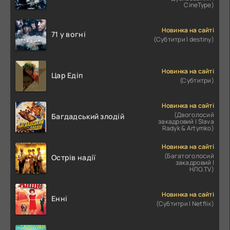
CineType)
Новинка на сайті
71 у вогні
(Субтитри | destiny)
Новинка на сайті
Цар Едіп
(Субтитри)
Новинка на сайті
(Двоголосий
Багдадський злодій
закадровий | Slava
Radyk & Artymko)
Новинка на сайті
(Багатоголосий
Острів надії
закадровий |
НЛО.TV)
Новинка на сайті
Енні
(Субтитри | Netflix)