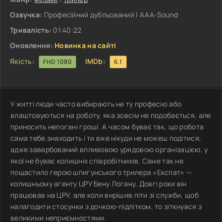
Озвучка:
Професійний дубльований | AAA-Sound
Тривалість:
01:40:22
Оновлення:
Новинка на сайті
Якість:
IMDb:
FHD 1080
6.1
У житті люди часто вибирають не ту професію або
влаштовуються на роботу, яка зовсім не подобається, але
приносить непогані гроші. А часом буває так, що робота
сама тебе знаходить і ти вже нікуди не можеш подітися,
адже завербований впливовою урядовою організацією, у
якої не буває колишніх співробітників. Саме так не
пощастило герою шпигунського трилера «Експат» —
колишньому агенту ЦРУ Бену Логану. Довгі роки він
працював на ЦРУ, але коли вирішив піти зі служби, щоб
налагодити стосунки з дочкою-підлітком, то зіткнувся з
великими неприємностями.