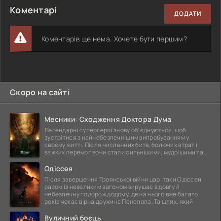
Коментарі
ДОДАТИ
Коментарів ще нема. Хочете бути першим?
Скоро на сайті
Месники: Сходження Доктора Дума
Легендарні супергерої знову об'єднуються, щоб
зустрітися з найнебезпечнішим випробуванням у
своєму житті. Після численних битв, болючих втрат і
важких перемог вони стали сильнішими, мудрішими та
ще
Одіссея
Після завершення Троянської війни цар Ітаки Одіссей
разом із невеликим загоном вирушає в довгу й
небезпечну подорож додому, де на нього вже багато
років чекає вірна дружина Пенелопа. Та шлях, який
Вуличний боєць