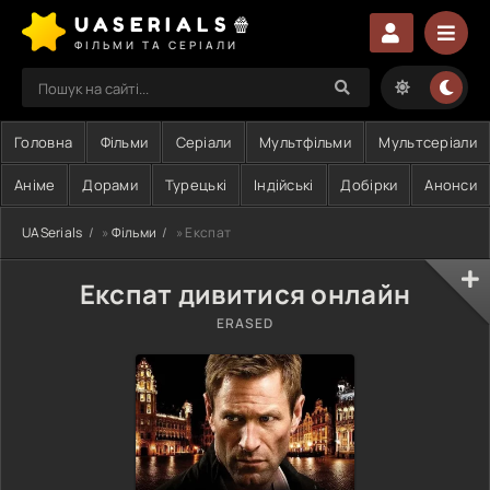
UASERIALS🍿
ФІЛЬМИ ТА СЕРІАЛИ
Головна
Фільми
Серіали
Мультфільми
Мультсеріали
Аніме
Дорами
Турецькі
Індійські
Добірки
Анонси
UASerials
»
Фільми
» Експат
Експат дивитися онлайн
ERASED