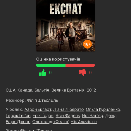
16+
Оцінка користувачів
0
0
США
,
Канада
,
Бельгія
,
Велика Британія
,
2012
Режисер:
Філіп Штьолцль
У ролях:
Аарон Екгарт
,
Ліана Ліберато
,
Ольга Куриленко
,
Ґеррік Геґон
,
Ерік Ґодон
,
Ясiн Фадель
,
Ніл Нап'єр
,
Девід
Барк-Джонс
,
Олександр Фелінґ
,
Нік Алачіотіс
Жанр:
Фільми
/
Трилер