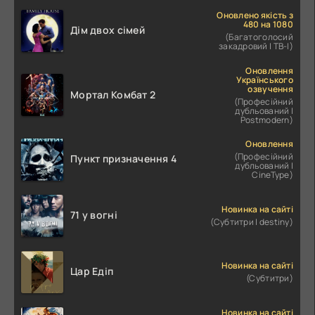
Оновлено якість з
480 на 1080
Дім двох сімей
(Багатоголосий
закадровий | ТВ-І)
Оновлення
Українського
озвучення
Мортал Комбат 2
(Професійний
дубльований |
Postmodern)
Оновлення
(Професійний
Пункт призначення 4
дубльований |
CineType)
Новинка на сайті
71 у вогні
(Субтитри | destiny)
Новинка на сайті
Цар Едіп
(Субтитри)
Новинка на сайті