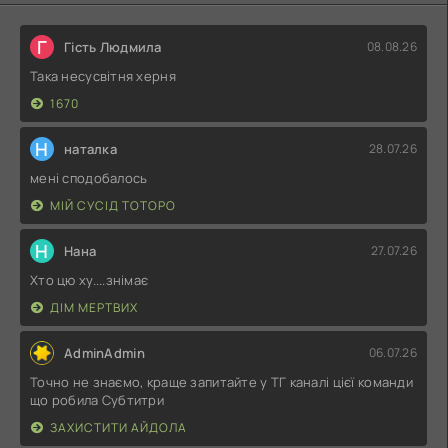
Г
Гість Людмила
08.08.26
Така несусвітня херня
1670
Н
наталка
28.07.26
мені сподобалось
МІЙ СУСІД ТОТОРО
Н
Нана
27.07.26
Хто цю ху....знімає
ДІМ МЕРТВИХ
AdminAdmin
06.07.26
Точно не знаємо, краще запитайте у ТГ каналі цієї команди
що робила Субтитри
ЗАХИСТИТИ АЙДОЛА