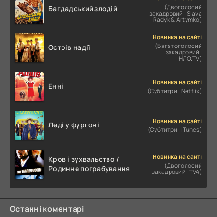
(Двоголосий
Багдадський злодій
закадровий | Slava
Radyk & Artymko)
Новинка на сайті
(Багатоголосий
Острів надії
закадровий |
НЛО.TV)
Новинка на сайті
Енні
(Субтитри | Netflix)
Новинка на сайті
Леді у фургоні
(Субтитри | iTunes)
Новинка на сайті
Кров і зухвальство /
(Двоголосий
Родинне пограбування
закадровий | TV4)
Останні коментарі