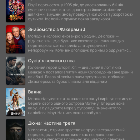
Події переносять у 1993 рік, де двоє колишніх бійців
вуличних поєдинків, які давно розійшлися різними
шляхами, змушені знову повернутися до світу жорстоких
сутичок. Їх спокій порушує поява загадкової
Знайомство з Факерами 3
Молодий чоловік Генрі виріс у родині, де спокій —
рідкісне явище, а будь-яке важливе рішення швидко
перетворюється на привід для суперечок і
непорозумінь. Коли він оголошує про намір одружитися,
це
Сузір’я великого пса
Головний герой історії, Хіг, — цивільний пілот, який
мешкає у постапокаліптичному Колорадо на занедбаній
авіабазі. Разом зі своїм вірним супутником, собакою
Джаспером, та буркотливим, але відданим
Ваяна
Моана відгукується на заклик океану і вирішує покинути
береги свого рідного острова Мотунуї. Вперше вона
вирушає у відкрите море у супроводі знаменитого
напівбога Мауї. На них чекає незабутня
Дюна: Частина третя
У галактиці стрімко зростає напруга: встановлений
порядок дедалі більше викликає невдоволення, а
навколо імператора починає згущуватися павутина