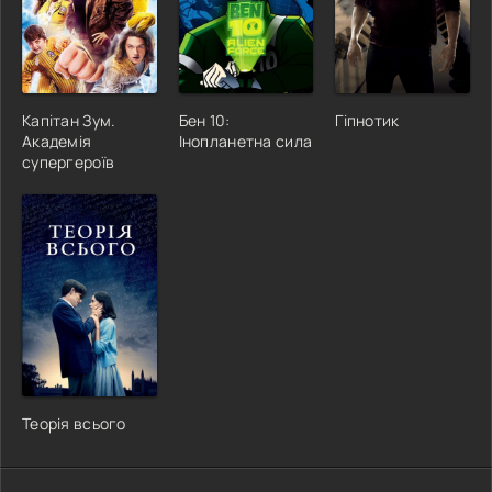
Капітан Зум.
Бен 10:
Гіпнотик
Академія
Інопланетна сила
супергероїв
Теорія всього