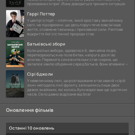
прихованих інтриг. Йому доводиться тримати ситуацію
Гаррі Поттер
У центрі історії — хлопчик, який зростав у звичайному
світі, не підозрюючи, що десь поруч тече зовсім інше
життя, сповнене таємниць і прихованої сили. Раптове
відкриття його істинної природи стає
Батьківські збори
Коли шкільні вибори, здавалося б, звичайна подія,
перетворюються на поле битви, напруга досягає
апогею. Перемога сина вчительки стає іскрою, що
запалює хвилю обурення серед батьків. Вони впевнені —
Сірі бджоли
У невеличкому селі, що розташоване в так званій «сірій
зоні» неподалік лінії фронту, залишились лише двоє
давніх знайомих, які колись були ворогами ще з дитячих
часів. Село давно відрізане від благ
Оновлення фільмів
Останні 10 оновлень