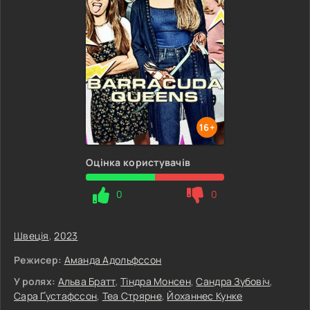
16+
Оцінка користувачів
0
0
Швеція
,
2023
Режисер:
Аманда Адольфссон
У ролях:
Альва Братт
,
Тіндра Монсен
,
Сандра Зубовіч
,
Сара Ґустафссон
,
Теа Стрярне
,
Йоханнес Кунке