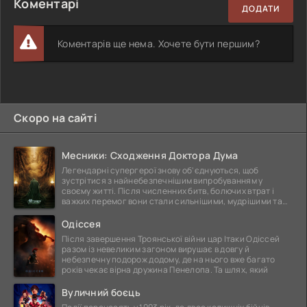
Коментарі
ДОДАТИ
Коментарів ще нема. Хочете бути першим?
Скоро на сайті
Месники: Сходження Доктора Дума
Легендарні супергерої знову об'єднуються, щоб
зустрітися з найнебезпечнішим випробуванням у
своєму житті. Після численних битв, болючих втрат і
важких перемог вони стали сильнішими, мудрішими та
ще
Одіссея
Після завершення Троянської війни цар Ітаки Одіссей
разом із невеликим загоном вирушає в довгу й
небезпечну подорож додому, де на нього вже багато
років чекає вірна дружина Пенелопа. Та шлях, який
Вуличний боєць