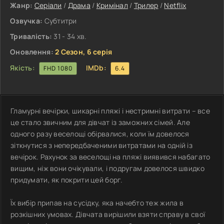
Жанр:
Серіали
/
Драма
/
Кримінал
/
Трилер
/
Netflix
Озвучка:
Субтитри
Тривалість:
31 - 34 хв.
Оновлення:
2 Сезон, 6 серія
Якість:
IMDb:
FHD 1080
6.4
Гламурні вечірки, шикарні пляжі і нестримні витрати – все
це стало звичним для дівчат із заможних сімей. Але
одного разу веселощі обірвалися, коли їм довелося
зіткнутися з непередбаченими витратами на одній із
вечірок. Рахунок за веселощі на пляжі виявився набагато
вищим, ніж вони очікували, і подругам довелося швидко
придумати, як покрити цей борг.
Їх вибір припав на сусідку, яка начебто теж жила в
розкішних умовах. Дівчата вирішили взяти справу в свої