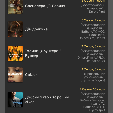
3 Сезон, 1 серія
(Багатоголосий
Спецоперації: Левиця
закадровий |
Dniprofilm)
3 Сезон, 7 серія
(Багатоголосий
закадровий |
Дім дракона
BaibaKoTV, MGG,
Цікава Ідея,
DniproFilm, Uaflix)
3 Сезон, 5 серія
Таємниця бункера /
(Багатоголосий
закадровий |
Бункер
DniproFilm, UAFLIX,
BaibakooTV)
1 Сезон, 3 серія
(Професійний
Свідок
дубльований |
студія Le Doyen)
7 Сезон, 10 серія
(Багатоголосий
Добрий лікар / Хороший
закадровий |
Робота Голосом,
лікар
Індиго TV,
BaibaKoTV, 1+1,
Субтитри)