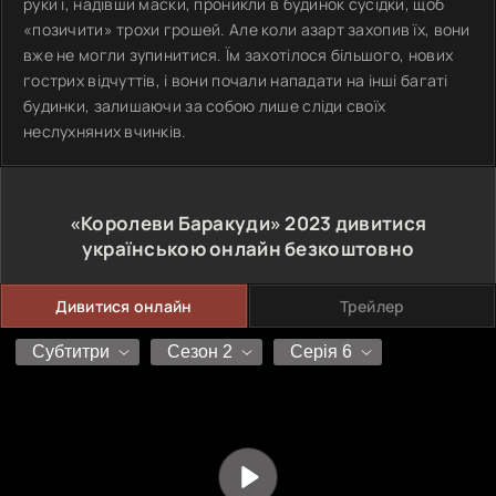
руки і, надівши маски, проникли в будинок сусідки, щоб
«позичити» трохи грошей. Але коли азарт захопив їх, вони
вже не могли зупинитися. Їм захотілося більшого, нових
гострих відчуттів, і вони почали нападати на інші багаті
будинки, залишаючи за собою лише сліди своїх
неслухняних вчинків.
«Королеви Баракуди»
2023
дивитися
українською онлайн безкоштовно
Дивитися онлайн
Трейлер