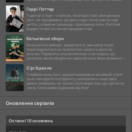
Гаррі Поттер
У центрі історії — хлопчик, який зростав у звичайному
світі, не підозрюючи, що десь поруч тече зовсім інше
життя, сповнене таємниць і прихованої сили. Раптове
відкриття його істинної природи стає
Батьківські збори
Коли шкільні вибори, здавалося б, звичайна подія,
перетворюються на поле битви, напруга досягає
апогею. Перемога сина вчительки стає іскрою, що
запалює хвилю обурення серед батьків. Вони впевнені —
Сірі бджоли
У невеличкому селі, що розташоване в так званій «сірій
зоні» неподалік лінії фронту, залишились лише двоє
давніх знайомих, які колись були ворогами ще з дитячих
часів. Село давно відрізане від благ
Оновлення серіалів
Останні 10 оновлень