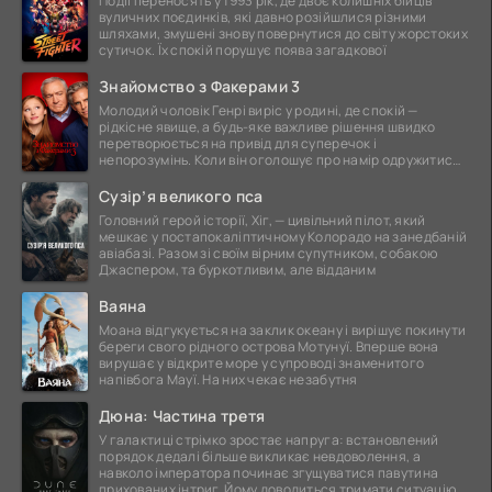
Події переносять у 1993 рік, де двоє колишніх бійців
вуличних поєдинків, які давно розійшлися різними
шляхами, змушені знову повернутися до світу жорстоких
сутичок. Їх спокій порушує поява загадкової
Знайомство з Факерами 3
Молодий чоловік Генрі виріс у родині, де спокій —
рідкісне явище, а будь-яке важливе рішення швидко
перетворюється на привід для суперечок і
непорозумінь. Коли він оголошує про намір одружитися,
це
Сузір’я великого пса
Головний герой історії, Хіг, — цивільний пілот, який
мешкає у постапокаліптичному Колорадо на занедбаній
авіабазі. Разом зі своїм вірним супутником, собакою
Джаспером, та буркотливим, але відданим
Ваяна
Моана відгукується на заклик океану і вирішує покинути
береги свого рідного острова Мотунуї. Вперше вона
вирушає у відкрите море у супроводі знаменитого
напівбога Мауї. На них чекає незабутня
Дюна: Частина третя
У галактиці стрімко зростає напруга: встановлений
порядок дедалі більше викликає невдоволення, а
навколо імператора починає згущуватися павутина
прихованих інтриг. Йому доводиться тримати ситуацію