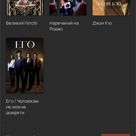
Великий Гетсбі
Наречений на
Джон К’ю
Різдво
Его / Чоловікам
не можна
довіряти