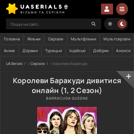
UASERIALS🍿
ФІЛЬМИ ТА СЕРІАЛИ
Головна
Фільми
Серіали
Мультфільми
Мультсеріали
Аніме
Дорами
Турецькі
Індійські
Добірки
Анонси
UASerials
»
Серіали
» Королеви Баракуди
Королеви Баракуди дивитися
онлайн (1, 2 Сезон)
BARRACUDA QUEENS