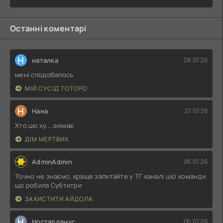
Останні коментарі
Н
наталка
28.07.26
мені сподобалось
МІЙ СУСІД ТОТОРО
Н
Нана
27.07.26
Хто цю ху....знімає
ДІМ МЕРТВИХ
AdminAdmin
06.07.26
Точно не знаємо, краще запитайте у ТГ каналі цієї команди
що робила Субтитри
ЗАХИСТИТИ АЙДОЛА
Н
Ностардамус
06.07.26