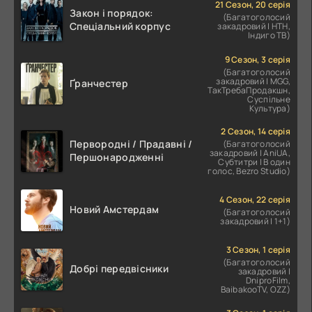
21 Сезон, 20 серія
Закон і порядок:
(Багатоголосий
Спеціальний корпус
закадровий | НТН,
Індиго ТВ)
9 Сезон, 3 серія
(Багатоголосий
закадровий | MGG,
Ґранчестер
ТакТребаПродакшн,
Суспільне
Культура)
2 Сезон, 14 серія
Первородні / Прадавні /
(Багатоголосий
закадровий | AniUA,
Першонародженні
Субтитри | В один
голос, Bezro Studio)
4 Сезон, 22 серія
Новий Амстердам
(Багатоголосий
закадровий | 1+1)
3 Сезон, 1 серія
(Багатоголосий
Добрі передвісники
закадровий |
DniproFilm,
BaibakooTV, OZZ)