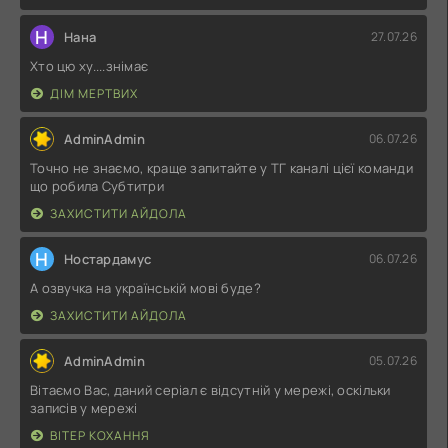
Н
Нана
27.07.26
Хто цю ху....знімає
ДІМ МЕРТВИХ
AdminAdmin
06.07.26
Точно не знаємо, краще запитайте у ТГ каналі цієї команди
що робила Субтитри
ЗАХИСТИТИ АЙДОЛА
Н
Ностардамус
06.07.26
А озвучка на українській мові буде?
ЗАХИСТИТИ АЙДОЛА
AdminAdmin
05.07.26
Вітаємо Вас, даний серіал є відсутній у мережі, оскільки
записів у мережі
ВІТЕР КОХАННЯ