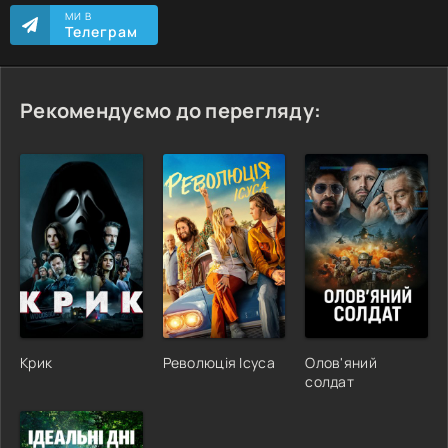
МИ В
Телеграм
Рекомендуємо до перегляду:
Крик
Революція Ісуса
Олов'яний
солдат