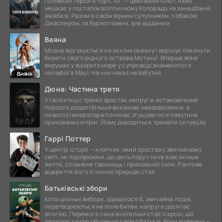
Головний герой історії, Хіг, — цивільний пілот, який
мешкає у постапокаліптичному Колорадо на занедбаній
авіабазі. Разом зі своїм вірним супутником, собакою
Джаспером, та буркотливим, але відданим
Ваяна
Моана відгукується на заклик океану і вирішує покинути
береги свого рідного острова Мотунуї. Вперше вона
вирушає у відкрите море у супроводі знаменитого
напівбога Мауї. На них чекає незабутня
Дюна: Частина третя
У галактиці стрімко зростає напруга: встановлений
порядок дедалі більше викликає невдоволення, а
навколо імператора починає згущуватися павутина
прихованих інтриг. Йому доводиться тримати ситуацію
Гаррі Поттер
У центрі історії — хлопчик, який зростав у звичайному
світі, не підозрюючи, що десь поруч тече зовсім інше
життя, сповнене таємниць і прихованої сили. Раптове
відкриття його істинної природи стає
Батьківські збори
Коли шкільні вибори, здавалося б, звичайна подія,
перетворюються на поле битви, напруга досягає
апогею. Перемога сина вчительки стає іскрою, що
запалює хвилю обурення серед батьків. Вони впевнені —