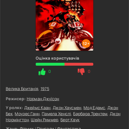
12+
Оцінка користувачів
0
0
Велика Британія
,
1975
Режисер:
Норман Джуїсон
У ролях:
Джеймс Каан
,
Джон Хаусмен
,
Мод Едамс
,
Джон
Бек
,
Моузес Ганн
,
Памела Хенслі
,
Барбара Трентем
,
Джон
Нормінгтон
,
Шейн Риммер
,
Берт Квук
Жанр:
Фільми
/
Пригоди
/
Фантастика