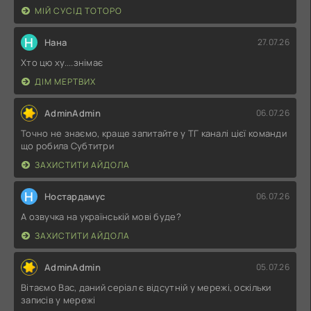
МІЙ СУСІД ТОТОРО
Н
Нана
27.07.26
Хто цю ху....знімає
ДІМ МЕРТВИХ
AdminAdmin
06.07.26
Точно не знаємо, краще запитайте у ТГ каналі цієї команди
що робила Субтитри
ЗАХИСТИТИ АЙДОЛА
Н
Ностардамус
06.07.26
А озвучка на українській мові буде?
ЗАХИСТИТИ АЙДОЛА
AdminAdmin
05.07.26
Вітаємо Вас, даний серіал є відсутній у мережі, оскільки
записів у мережі