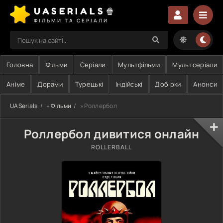
UASERIALS🍿
ФІЛЬМИ ТА СЕРІАЛИ
Головна
Фільми
Серіали
Мультфільми
Мультсеріали
Аніме
Дорами
Турецькі
Індійські
Добірки
Анонси
UASerials
»
Фільми
» Роллербол
Роллербол дивитися онлайн
ROLLERBALL