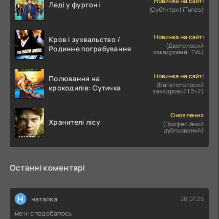
Новинка на сайті
Леді у фургоні
(Субтитри | iTunes)
Новинка на сайті
Кров і зухвальство /
(Двоголосий
Родинне пограбування
закадровий | TV4)
Новинка на сайті
Полювання на
(Багатоголосий
крокодилів: Сутичка
закадровий | 2+2)
Оновлення
Хранителі лісу
(Професійний
дубльований)
Останні коментарі
Н
наталка
28.07.26
мені сподобалось