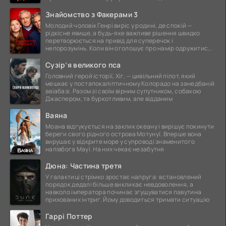
Знайомство з Факерами 3
Молодий чоловік Генрі виріс у родині, де спокій —
рідкісне явище, а будь-яке важливе рішення швидко
перетворюється на привід для суперечок і
непорозумінь. Коли він оголошує про намір одружитися,
це
Сузір’я великого пса
Головний герой історії, Хіг, — цивільний пілот, який
мешкає у постапокаліптичному Колорадо на занедбаній
авіабазі. Разом зі своїм вірним супутником, собакою
Джаспером, та буркотливим, але відданим
Ваяна
Моана відгукується на заклик океану і вирішує покинути
береги свого рідного острова Мотунуї. Вперше вона
вирушає у відкрите море у супроводі знаменитого
напівбога Мауї. На них чекає незабутня
Дюна: Частина третя
У галактиці стрімко зростає напруга: встановлений
порядок дедалі більше викликає невдоволення, а
навколо імператора починає згущуватися павутина
прихованих інтриг. Йому доводиться тримати ситуацію
Гаррі Поттер