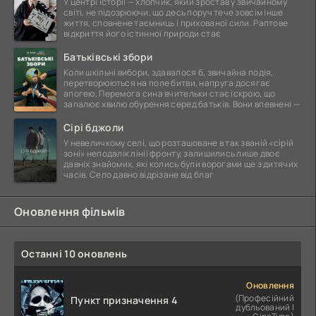
У центрі історії — хлопчик, який зростав у звичайному
світі, не підозрюючи, що десь поруч тече зовсім інше
життя, сповнене таємниць і прихованої сили. Раптове
відкриття його істинної природи стає
Батьківські збори
Коли шкільні вибори, здавалося б, звичайна подія,
перетворюються на поле битви, напруга досягає
апогею. Перемога сина вчительки стає іскрою, що
запалює хвилю обурення серед батьків. Вони впевнені —
Сірі бджоли
У невеличкому селі, що розташоване в так званій «сірій
зоні» неподалік лінії фронту, залишились лише двоє
давніх знайомих, які колись були ворогами ще з дитячих
часів. Село давно відрізане від благ
Оновлення фільмів
Останні 10 оновлень
Оновлення
(Професійний
Пункт призначення 4
дубльований |