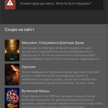
Коментарів ще нема. Хочете бути першим?
Скоро на сайті
Месники: Сходження Доктора Дума
Легендарні супергерої знову об'єднуються, щоб
зустрітися з найнебезпечнішим випробуванням у
своєму житті. Після численних битв, болючих втрат і
важких перемог вони стали сильнішими, мудрішими та
ще
Одіссея
Після завершення Троянської війни цар Ітаки Одіссей
разом із невеликим загоном вирушає в довгу й
небезпечну подорож додому, де на нього вже багато
років чекає вірна дружина Пенелопа. Та шлях, який
Вуличний боєць
Події переносять у 1993 рік, де двоє колишніх бійців
вуличних поєдинків, які давно розійшлися різними
шляхами, змушені знову повернутися до світу жорстоких
сутичок. Їх спокій порушує поява загадкової