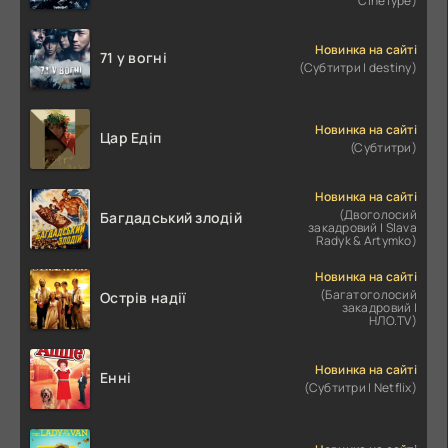
CineType)
Новинка на сайті
71 у вогні
(Субтитри | destiny)
Новинка на сайті
Цар Едіп
(Субтитри)
Новинка на сайті
(Двоголосий
Багдадський злодій
закадровий | Slava
Radyk & Artymko)
Новинка на сайті
(Багатоголосий
Острів надії
закадровий |
НЛО.TV)
Новинка на сайті
Енні
(Субтитри | Netflix)