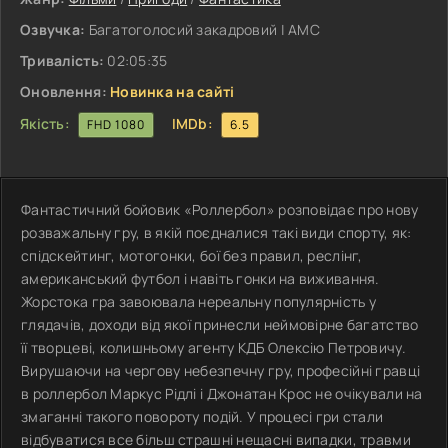
Озвучка:
Багатоголосий закадровий | АМС
Тривалість:
02:05:35
Оновлення:
Новинка на сайті
Якість:
IMDb:
FHD 1080
6.5
Фантастичний бойовик «Роллербол» розповідає про нову
розважальну гру, в якій поєдналися такі види спорту, як:
спідскейтинг, мотогонки, бої без правил, реслінг,
американський футбол і навіть гонки на виживання.
Жорстока гра завоювала нереальну популярність у
глядачів, доходи від якої принесли неймовірне багатство
її творцеві, колишньому агенту КДБ Олексію Петровичу.
Вирушаючи на чергову небезпечну гру, професійні гравці
в роллербол Маркус Рідлі і Джонатан Крос не очікували на
змаганні такого повороту подій. У процесі гри стали
відбуватися все більш страшні нещасні випадки, травми