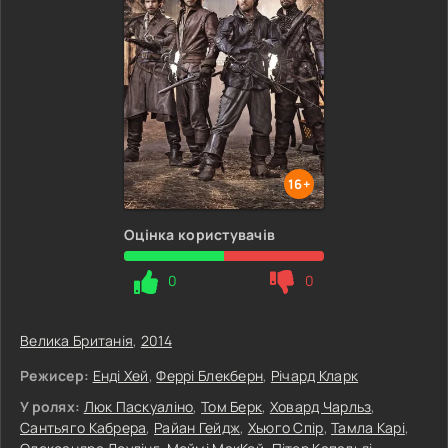
16+
Оцінка користувачів
0
0
Велика Британія
,
2014
Режисер:
Енді Хей
,
Феррі Блекберн
,
Річард Кларк
У ролях:
Люк Паскуаліно
,
Том Берк
,
Ховард Чарльз
,
Сантьяго Кабрера
,
Райан Гейдж
,
Хьюго Спір
,
Тамла Карі
,