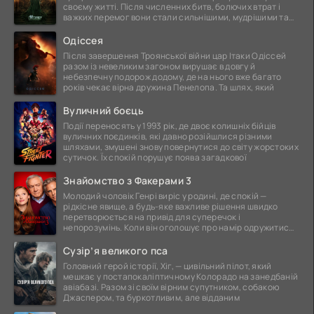
своєму житті. Після численних битв, болючих втрат і
важких перемог вони стали сильнішими, мудрішими та
ще
Одіссея
Після завершення Троянської війни цар Ітаки Одіссей
разом із невеликим загоном вирушає в довгу й
небезпечну подорож додому, де на нього вже багато
років чекає вірна дружина Пенелопа. Та шлях, який
Вуличний боєць
Події переносять у 1993 рік, де двоє колишніх бійців
вуличних поєдинків, які давно розійшлися різними
шляхами, змушені знову повернутися до світу жорстоких
сутичок. Їх спокій порушує поява загадкової
Знайомство з Факерами 3
Молодий чоловік Генрі виріс у родині, де спокій —
рідкісне явище, а будь-яке важливе рішення швидко
перетворюється на привід для суперечок і
непорозумінь. Коли він оголошує про намір одружитися,
це
Сузір’я великого пса
Головний герой історії, Хіг, — цивільний пілот, який
мешкає у постапокаліптичному Колорадо на занедбаній
авіабазі. Разом зі своїм вірним супутником, собакою
Джаспером, та буркотливим, але відданим