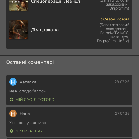
(Багатоголосий
Спецоперації: Левиця
закадровий |
Dniprofilm)
3 Сезон, 7 серія
(Багатоголосий
закадровий |
Дім дракона
BaibaKoTV, MGG,
Цікава Ідея,
DniproFilm, Uaflix)
Останні коментарі
Н
наталка
28.07.26
мені сподобалось
МІЙ СУСІД ТОТОРО
Н
Нана
27.07.26
Хто цю ху....знімає
ДІМ МЕРТВИХ