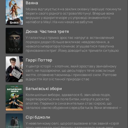
Ваяна
Моана відгукується на заклик океану і вирішує покинути
береги свого рідного острова Мотунуї. Вперше вона
вирушає у відкрите море у супроводі знаменитого
напівбога Мауї. На них чекає незабутня
Дюна: Частина третя
У галактиці стрімко зростає напруга: встановлений
порядок дедалі більше викликає невдоволення, а
навколо імператора починає згущуватися павутина
прихованих інтриг. Йому доводиться тримати ситуацію
Гаррі Поттер
У центрі історії — хлопчик, який зростав у звичайному
світі, не підозрюючи, що десь поруч тече зовсім інше
життя, сповнене таємниць і прихованої сили. Раптове
відкриття його істинної природи стає
Батьківські збори
Коли шкільні вибори, здавалося б, звичайна подія,
перетворюються на поле битви, напруга досягає
апогею. Перемога сина вчительки стає іскрою, що
запалює хвилю обурення серед батьків. Вони впевнені —
Сірі бджоли
У невеличкому селі, що розташоване в так званій «сірій
зоні» неподалік лінії фронту, залишились лише двоє