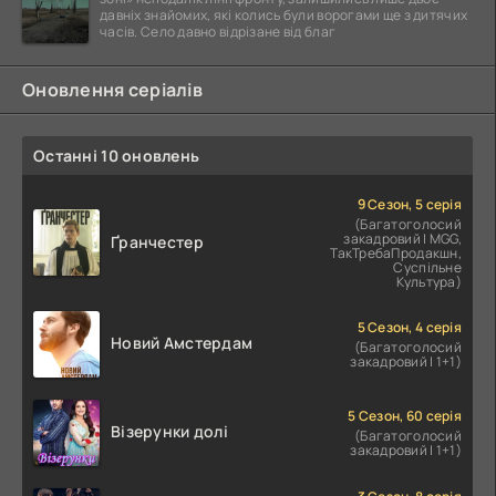
давніх знайомих, які колись були ворогами ще з дитячих
часів. Село давно відрізане від благ
Оновлення серіалів
Останні 10 оновлень
9 Сезон, 5 серія
(Багатоголосий
закадровий | MGG,
Ґранчестер
ТакТребаПродакшн,
Суспільне
Культура)
5 Сезон, 4 серія
Новий Амстердам
(Багатоголосий
закадровий | 1+1)
5 Сезон, 60 серія
Візерунки долі
(Багатоголосий
закадровий | 1+1)