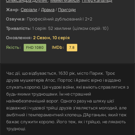
Олександра Доулінг
,
Меймі МакКой
,
Пітер Капальді
Жанр:
Серіали
/
Драма
/
Пригоди
Озвучка:
Професійний дубльований | 2+2
Тривалість:
1 серія: 52 хвилини (цілком серій: 10)
Оновлення:
2 Сезон, 10 серія
Якість:
IMDb:
FHD 1080
7.8
Час дії, що відбувається, 1630 рік, місто Париж. Троє
друзів мушкетерів Атос, Портос і Араміс вірно і віддано
служать королю. Це чудові воїни, які вміють справлятися з
будь-якими труднощами. Їм не страшний
найнебезпечніший ворог. Одного разу на шляху цієї
відважної і чудової трійці друзів з'являється молодий, але
амбітний і темпераментний хлопець Д'Артаньян, який теж
бажає служити королю. Його теж, як і трійцю, не лякають
труднощі.