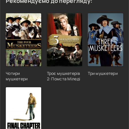
Рекомендуємо до перегляду:
Чотири
Троє мушкетерів
Три мушкетери
мушкетери
2: Помста Міледі