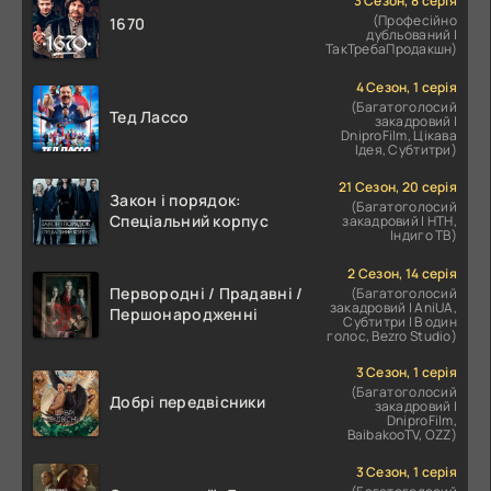
3 Сезон, 8 серія
(Професійно
1670
дубльований |
ТакТребаПродакшн)
4 Сезон, 1 серія
(Багатоголосий
Тед Лассо
закадровий |
DniproFilm, Цікава
Ідея, Субтитри)
21 Сезон, 20 серія
Закон і порядок:
(Багатоголосий
Спеціальний корпус
закадровий | НТН,
Індиго ТВ)
2 Сезон, 14 серія
Первородні / Прадавні /
(Багатоголосий
закадровий | AniUA,
Першонародженні
Субтитри | В один
голос, Bezro Studio)
3 Сезон, 1 серія
(Багатоголосий
Добрі передвісники
закадровий |
DniproFilm,
BaibakooTV, OZZ)
3 Сезон, 1 серія