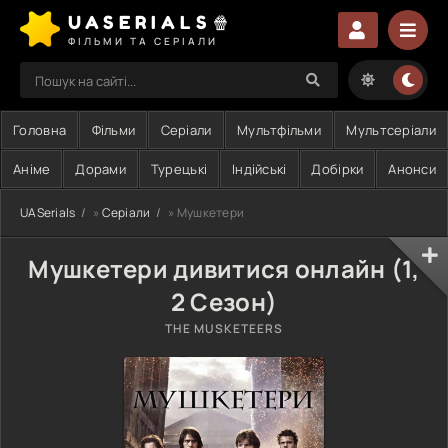
UASERIALS🍿
ФІЛЬМИ ТА СЕРІАЛИ
Головна
Фільми
Серіали
Мультфільми
Мультсеріали
Аніме
Дорами
Турецькі
Індійські
Добірки
Анонси
UASerials
»
Серіали
» Мушкетери
Мушкетери дивитися онлайн (1,
2 Сезон)
THE MUSKETEERS