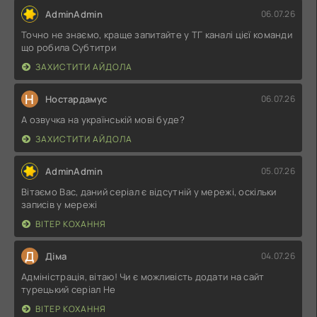
AdminAdmin
06.07.26
Точно не знаємо, краще запитайте у ТГ каналі цієї команди
що робила Субтитри
ЗАХИСТИТИ АЙДОЛА
Н
Ностардамус
06.07.26
А озвучка на українській мові буде?
ЗАХИСТИТИ АЙДОЛА
AdminAdmin
05.07.26
Вітаємо Вас, даний серіал є відсутній у мережі, оскільки
записів у мережі
ВІТЕР КОХАННЯ
Д
Діма
04.07.26
Адміністрація, вітаю! Чи є можливість додати на сайт
турецький серіал Не
ВІТЕР КОХАННЯ