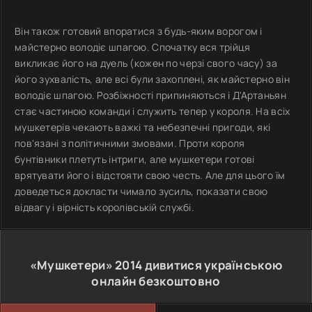
Він також готовий впоратися з будь-яким ворогом і
майстерно володіє шпагою. Спочатку вся трійця
викликає його на дуель (кожен по черзі свого часу) за
його зухвалість, але всі були захоплені, як майстерно він
володіє шпагою. Розбіжності припиняються і Д'Артаньян
стає частиною команди і служить тепер у короля. На всіх
мушкетерів чекають важкі та небезпечні пригоди, які
пов'язані з політичними змовами. Проти короля
бунтівники плетуть інтриги, але мушкетери готові
врятувати його і відстояти свою честь. Але для цього їм
доведеться докласти чимало зусиль, показати свою
відвагу і вірність королівській службі.
«Мушкетери»
2014
дивитися українською
онлайн безкоштовно